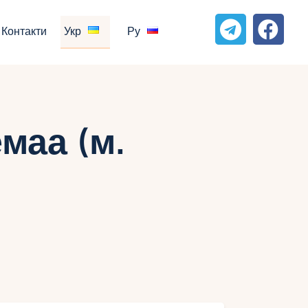
Контакти
Укр
Ру
маа (м.