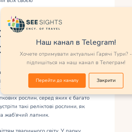
чи всiх своєю
ори та фауни
Наш канал в Telegram!
о парку
Хочете отримувати актуальні Гарячі Тури? -
підпишіться на наш канал в Телеграм!
ований у місті Таллінн, славиться своїм
парк є природною оазисом для численних
Перейти до каналу
Закрити
ться під охороною. Усього в парку
ткових рослин, серед яких є багато
стріти такі реліктові рослини, як
та жаб’ячий лапник.
ттям тваринного світу. У парку