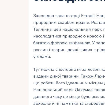
Заповідна зона в серці Естонії, Н
природним скарбом країни. Розташо
Таллінна, цей національний парк 
насолодитися природною красою і 
багатою флорою та фауною. У запов
рослин і тварин, деякі з яких є р
угодами.
Тут можна спостерігати за лосем, 
видами дикої тварини. Також Лахе
що робить його ідеальним місцем 
Національний парк Лахемаа також 
давнього часу це місце було оселя
археологічні пам’ятки та стародав