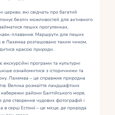
і церкви, які свідчать про багатий
опонує безліч можливостей для активного
 займатися пеших прогулянках,
ь каяк-плавання. Маршрути для пеших
к в Лахемаа розташовано таким чином,
дитися красою природи.
 екскурсійні програми та культурні
льніше ознайомитися з історичними та
ону. Лахемаа – це справжня природна
стів. Велика розмаїття ландшафтних
a набережнi райони Балтiйського моря,
 для створення чудових фотографiй i
 в серцi Естонiї – це мiсце, де природа