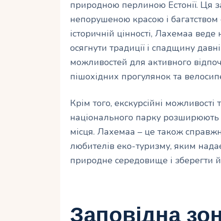
природною перлиною Естонії. Ця з
непорушеною красою і багатством 
історичній цінності, Лахемаа веде
осягнути традиції і спадщину давні
можливостей для активного відпо
пішохідних прогулянок та велосип
Крім того, екскурсійні можливості
національного парку розширюють 
місця. Лахемаа – це також справж
любителів еко-туризму, яким нада
природне середовище і зберегти й
Заповідна зон