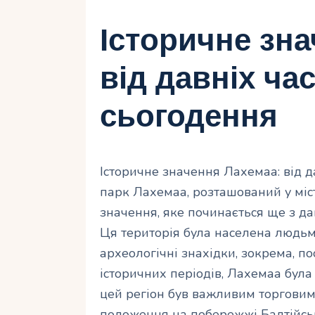
Історичне зн
від давніх час
сьогодення
Історичне значення Лахемаа: від д
парк Лахемаа, розташований у міст
значення, яке починається ще з дав
Ця територія була населена людьм
археологічні знахідки, зокрема, по
історичних періодів, Лахемаа була
цей регіон був важливим торговим
положення на побережжі Балтійсь