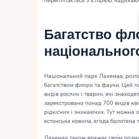
переплiтається з iсторiєю, надихаю
Багатство фл
національног
Національний парк Лахемаа, розташ
багатством флори та фауни. Цей 
видів рослин і тварин, які знаходя
зареєстровано понад 700 видів кві
рідкісних і зникаючих. Тут можна зу
естонська ковила, ягода болотяна 
Лахемаа також вражає своїм розмаї