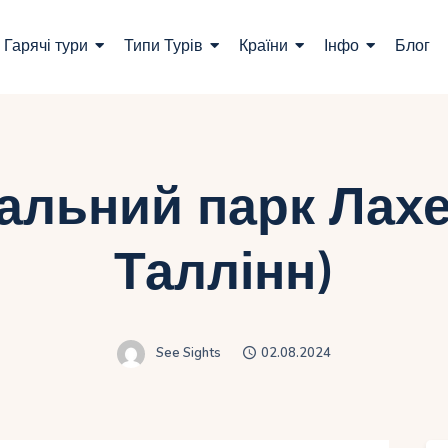
ошук турів
Гарячі тури
Типи Турів
Країни
Інфо
Блог
арячі тури
ипи Турів
раїни
альний парк Лахе
нфо
Таллінн)
лог
онтакти
See Sights
02.08.2024
Укр