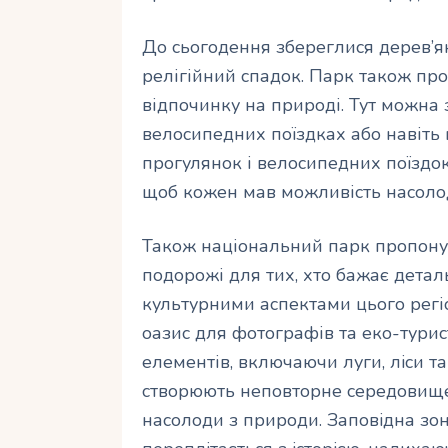
До сьогодення збереглися дерев’ян
релігійний спадок. Парк також пр
відпочинку на природі. Тут можна
велосипедних поїздках або навіт
прогулянок і велосипедних поїздо
щоб кожен мав можливість насоло
Також національний парк пропонує
подорожі для тих, хто бажає дета
культурними аспектами цього регі
оазис для фотографів та еко-тури
елементів, включаючи луги, лiси т
створюють неповторне середовище
насолоди з природи. Заповiдна зона