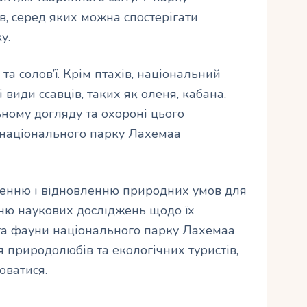
в, серед яких можна спостерігати
у.
та солов’ї. Крім птахів, національний
види ссавців, таких як оленя, кабана,
ьному догляду та охороні цього
 національного парку Лахемаа
женню і відновленню природних умов для
нню наукових досліджень щодо їх
 та фауни національного парку Лахемаа
 природолюбів та екологічних туристів,
юватися.