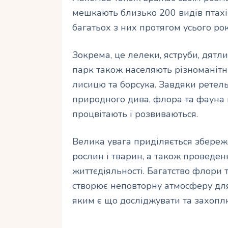
мешкають близько 200 видів птахі
багатьох з них протягом усього рок
Зокрема, це лелеки, яструби, дятли 
парк також населяють різноманітні 
лисицю та борсука. Завдяки ретел
природного дива, флора та фауна
процвітають і розвиваються.
Велика увага приділяється збере
рослин і тварин, а також проведе
життєдіяльності. Багатство флори
створює неповторну атмосферу для
яким є що досліджувати та захопл