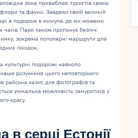
аповідна зона приваблює туристів своєю
флори та фауни. Завдяки своїй великій
 нас в подорож в минуле, де ми можемо
х часів. Парк також пропонує безліч
чинку, зокрема популярні маршрути для
едних поїздок.
 та культурні подорожі навколо
наше розуміння цього неповторного
ня райська оазис для фотографів та
ється унікальна можливість зануритися у
ого красу.
а в серці Естонії