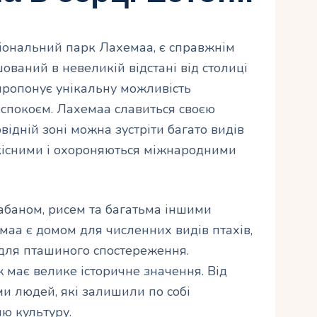
аціональний парк Лахемаа, є справжнім
ваний в невеликій відстані від столиці
пропонує унікальну можливість
спокоєм. Лахемаа славиться своєю
ідній зоні можна зустріти багато видів
ідкісними і охороняються міжнародними
кабаном, рисем та багатьма іншими
маа є домом для численних видів птахів,
для пташиного спостереження.
має велике історичне значення. Від
ми людей, які залишили по собі
ню культуру.