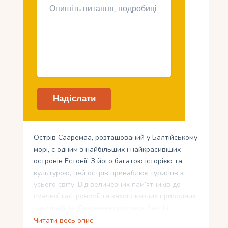
Острів Сааремаа, розташований у Балтійському
морі, є одним з найбільших і найкрасивіших
островів Естонії. З його багатою історією та
культурою, цей острів приваблює туристів з
усього світу. Від величезних пам’ятників до
смачної гастрономії та захоплюючих природних
ландшафтів, Сааремаа пропонує безліч
цікавинок для активного відпочинку. Як
Читати весь опис