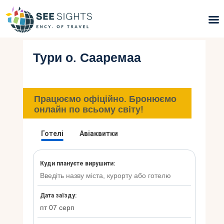
Тури о. Сааремаа
Пошук турів
Гарячі тури
Працюємо офіційно. Бронюємо
Типи Турів
онлайн по всьому світу!
Країни
Інфо
Блог
Контакти