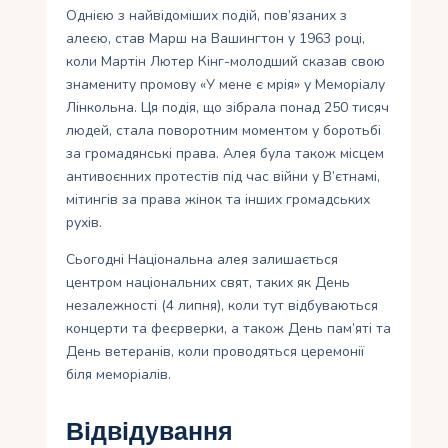
Однією з найвідоміших подій, пов’язаних з
алеєю, став Марш на Вашингтон у 1963 році,
коли Мартін Лютер Кінг-молодший сказав свою
знамениту промову «У мене є мрія» у Меморіалу
Лінкольна. Ця подія, що зібрала понад 250 тисяч
людей, стала поворотним моментом у боротьбі
за громадянські права. Алея була також місцем
антивоєнних протестів під час війни у В’єтнамі,
мітингів за права жінок та інших громадських
рухів.
Сьогодні Національна алея залишається
центром національних свят, таких як День
незалежності (4 липня), коли тут відбуваються
концерти та феєрверки, а також День пам’яті та
День ветеранів, коли проводяться церемонії
біля меморіалів.
Відвідування