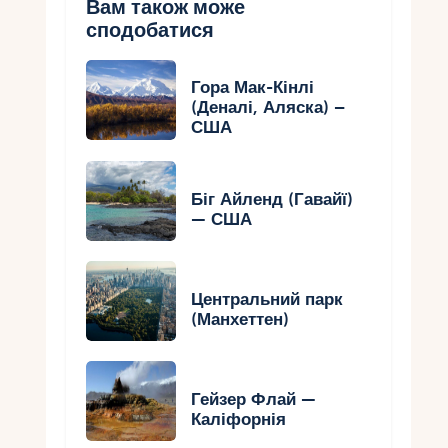
Вам також може
сподобатися
Гора Мак-Кінлі
(Деналі, Аляска) –
США
Біг Айленд (Гавайї)
— США
Центральний парк
(Манхеттен)
Гейзер Флай —
Каліфорнія