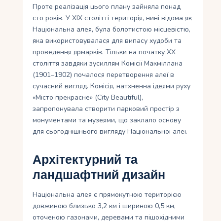
Проте реалізація цього плану зайняла понад
сто років. У XIX столітті територія, нині відома як
Національна алея, була болотистою місцевістю,
яка використовувалася для випасу худоби та
проведення ярмарків. Тільки на початку XX
століття завдяки зусиллям Комісії Макміллана
(1901–1902) почалося перетворення алеї в
сучасний вигляд. Комісія, натхненна ідеями руху
«Місто прекрасне» (City Beautiful),
запропонувала створити парковий простір з
монументами та музеями, що заклало основу
для сьогоднішнього вигляду Національної алеї.
Архітектурний та
ландшафтний дизайн
Національна алея є прямокутною територією
довжиною близько 3,2 км і шириною 0,5 км,
оточеною газонами, деревами та пішохідними