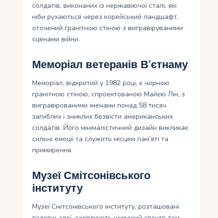
солдатів, виконаних із нержавіючої сталі, які
ніби рухаються через корейський ландшафт,
оточений гранітною стіною з вигравіруваними
сценами війни.
Меморіал ветеранів В’єтнаму
Меморіал, відкритий у 1982 році, є чорною
гранітною стіною, спроектованою Майєю Лін, з
вигравірованими іменами понад 58 тисяч
загиблих і зниклих безвісти американських
солдатів. Його мінімалістичний дизайн викликає
сильні емоції та служить місцем пам’яті та
примирення.
Музеї Смітсонівського
інституту
Музеї Смітсонівського інституту, розташовані
вздовж алеї, охоплюють широкий спектр тем –