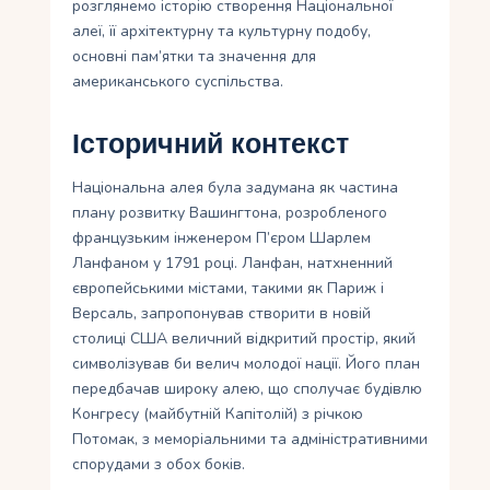
розглянемо історію створення Національної
алеї, її архітектурну та культурну подобу,
основні пам’ятки та значення для
американського суспільства.
Історичний контекст
Національна алея була задумана як частина
плану розвитку Вашингтона, розробленого
французьким інженером П’єром Шарлем
Ланфаном у 1791 році. Ланфан, натхненний
європейськими містами, такими як Париж і
Версаль, запропонував створити в новій
столиці США величний відкритий простір, який
символізував би велич молодої нації. Його план
передбачав широку алею, що сполучає будівлю
Конгресу (майбутній Капітолій) з річкою
Потомак, з меморіальними та адміністративними
спорудами з обох боків.