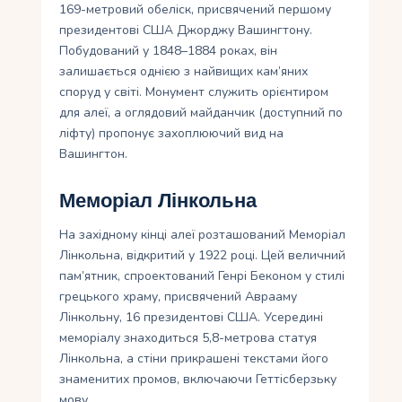
169-метровий обеліск, присвячений першому
президентові США Джорджу Вашингтону.
Побудований у 1848–1884 роках, він
залишається однією з найвищих кам’яних
споруд у світі. Монумент служить орієнтиром
для алеї, а оглядовий майданчик (доступний по
ліфту) пропонує захоплюючий вид на
Вашингтон.
Меморіал Лінкольна
На західному кінці алеї розташований Меморіал
Лінкольна, відкритий у 1922 році. Цей величний
пам’ятник, спроектований Генрі Беконом у стилі
грецького храму, присвячений Аврааму
Лінкольну, 16 президентові США. Усередині
меморіалу знаходиться 5,8-метрова статуя
Лінкольна, а стіни прикрашені текстами його
знаменитих промов, включаючи Геттісберзьку
мову.