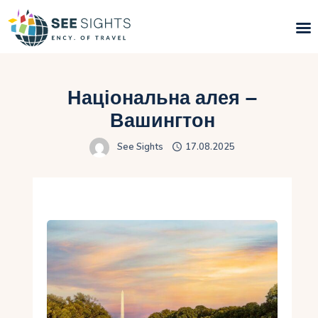
Пошук турів
Національна алея –
Гарячі тури
Вашингтон
See Sights
17.08.2025
Типи Турів
Країни
Інфо
Блог
Контакти