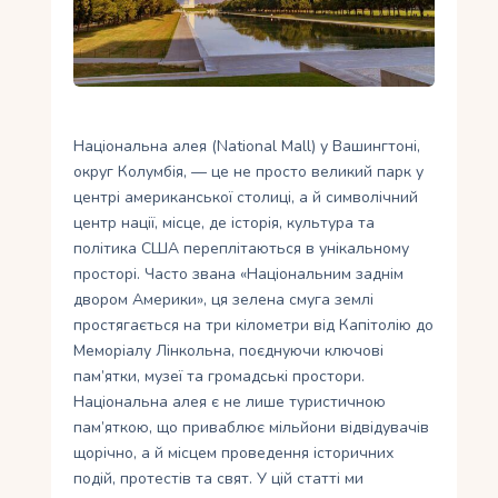
Укр
Ру
Національна алея (National Mall) у Вашингтоні,
округ Колумбія, — це не просто великий парк у
центрі американської столиці, а й символічний
центр нації, місце, де історія, культура та
політика США переплітаються в унікальному
просторі. Часто звана «Національним заднім
двором Америки», ця зелена смуга землі
простягається на три кілометри від Капітолію до
Меморіалу Лінкольна, поєднуючи ключові
пам’ятки, музеї та громадські простори.
Національна алея є не лише туристичною
пам’яткою, що приваблює мільйони відвідувачів
щорічно, а й місцем проведення історичних
подій, протестів та свят. У цій статті ми