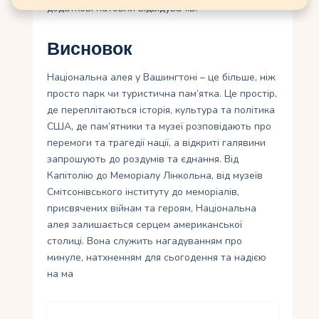
додаткові натовпи відвідувачів.
Висновок
Національна алея у Вашингтоні – це більше, ніж
просто парк чи туристична пам’ятка. Це простір,
де переплітаються історія, культура та політика
США, де пам’ятники та музеї розповідають про
перемоги та трагедії нації, а відкриті галявини
запрошують до роздумів та єднання. Від
Капітолію до Меморіалу Лінкольна, від музеїв
Смітсонівського інституту до меморіалів,
присвячених війнам та героям, Національна
алея залишається серцем американської
столиці. Вона служить нагадуванням про
минуле, натхненням для сьогодення та надією
на ма