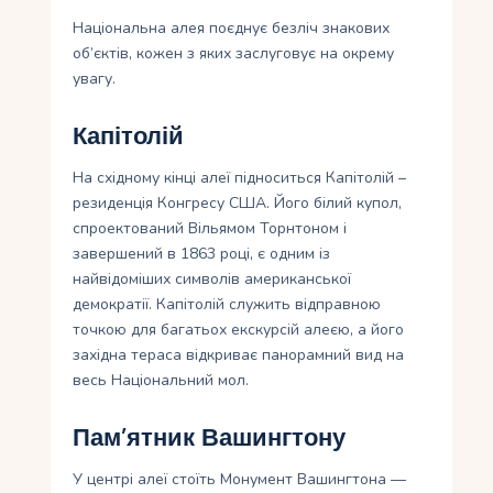
Національна алея поєднує безліч знакових
об’єктів, кожен з яких заслуговує на окрему
увагу.
Капітолій
На східному кінці алеї підноситься Капітолій –
резиденція Конгресу США. Його білий купол,
спроектований Вільямом Торнтоном і
завершений в 1863 році, є одним із
найвідоміших символів американської
демократії. Капітолій служить відправною
точкою для багатьох екскурсій алеєю, а його
західна тераса відкриває панорамний вид на
весь Національний мол.
Пам’ятник Вашингтону
У центрі алеї стоїть Монумент Вашингтона —