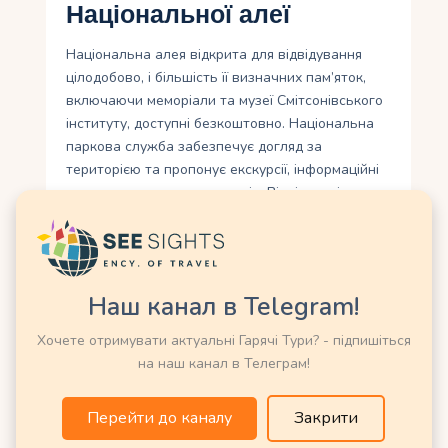
Національної алеї
Національна алея відкрита для відвідування
цілодобово, і більшість її визначних пам’яток,
включаючи меморіали та музеї Смітсонівського
інституту, доступні безкоштовно. Національна
паркова служба забезпечує догляд за
територією та пропонує екскурсії, інформаційні
центри та карти для туристів. Відвідувачі
можуть досліджувати алею пішки, велосипедом
або за допомогою туристичних автобусів.
Особливо вражаючим є відвідування алеї у
різний час доби. Вдень вона наповнена
Наш канал в Telegram!
туристами та місцевими жителями, що
Хочете отримувати актуальні Гарячі Тури? - підпишіться
насолоджуються парком, а ввечері
на наш канал в Телеграм!
підсвічування меморіалів та відображення в
басейні Reflecting Pool створюють чарівну
атмосферу. Навесні алея потопає у цвіті сакури,
Перейти до каналу
Закрити
подарованої Японією у 1912 році, що приваблює