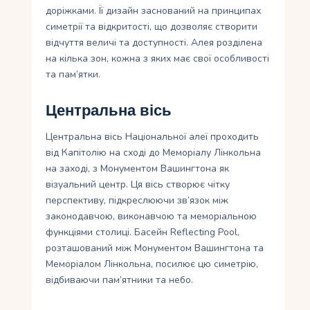
доріжками. Її дизайн заснований на принципах
симетрії та відкритості, що дозволяє створити
відчуття величі та доступності. Алея розділена
на кілька зон, кожна з яких має свої особливості
та пам’ятки.
Центральна вісь
Центральна вісь Національної алеї проходить
від Капітолію на сході до Меморіалу Лінкольна
на заході, з Монументом Вашингтона як
візуальний центр. Ця вісь створює чітку
перспективу, підкреслюючи зв’язок між
законодавчою, виконавчою та меморіальною
функціями столиці. Басейн Reflecting Pool,
розташований між Монументом Вашингтона та
Меморіалом Лінкольна, посилює цю симетрію,
відбиваючи пам’ятники та небо.