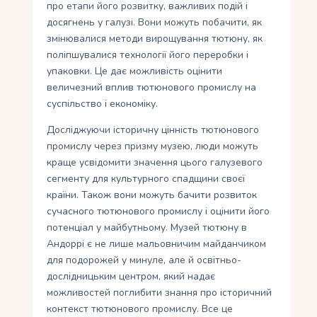
про етапи його розвитку, важливих подій і
досягнень у галузі. Вони можуть побачити, як
змінювалися методи вирощування тютюну, як
поліпшувалися технології його переробки і
упаковки. Це дає можливість оцінити
величезний вплив тютюнового промислу на
суспільство і економіку.
Досліджуючи історичну цінність тютюнового
промислу через призму музею, люди можуть
краще усвідомити значення цього галузевого
сегменту для культурного спадщини своєї
країни. Також вони можуть бачити розвиток
сучасного тютюнового промислу і оцінити його
потенціал у майбутньому. Музей тютюну в
Андоррі є не лише мальовничим майданчиком
для подорожей у минуле, але й освітньо-
дослідницьким центром, який надає
можливостей поглибити знання про історичний
контекст тютюнового промислу. Все це