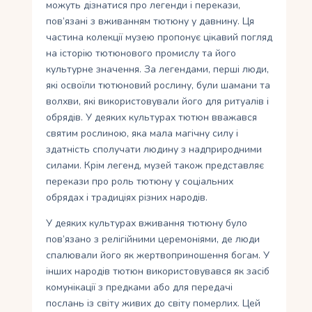
можуть дізнатися про легенди і перекази,
пов’язані з вживанням тютюну у давнину. Ця
частина колекції музею пропонує цікавий погляд
на історію тютюнового промислу та його
культурне значення. За легендами, перші люди,
які освоїли тютюновий рослину, були шамани та
волхви, які використовували його для ритуалів і
обрядів. У деяких культурах тютюн вважався
святим рослиною, яка мала магічну силу і
здатність сполучати людину з надприродними
силами. Крім легенд, музей також представляє
перекази про роль тютюну у соціальних
обрядах і традиціях різних народів.
У деяких культурах вживання тютюну було
пов’язано з релігійними церемоніями, де люди
спалювали його як жертвоприношення богам. У
інших народів тютюн використовувався як засіб
комунікації з предками або для передачі
послань із світу живих до світу померлих. Цей