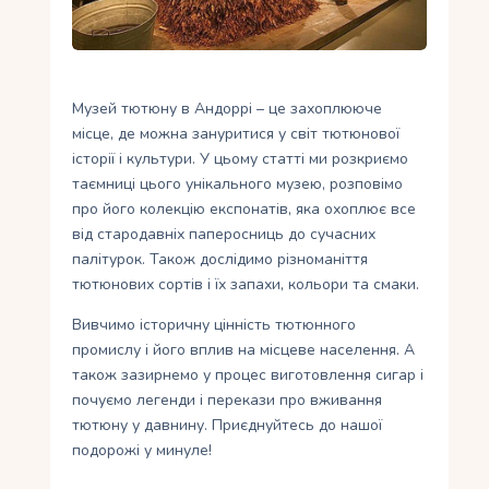
Укр
Ру
Музей тютюну в Андоррі – це захоплююче
місце, де можна зануритися у світ тютюнової
історії і культури. У цьому статті ми розкриємо
таємниці цього унікального музею, розповімо
про його колекцію експонатів, яка охоплює все
від стародавніх паперосниць до сучасних
палітурок. Також дослідимо різноманіття
тютюнових сортів і їх запахи, кольори та смаки.
Вивчимо історичну цінність тютюнного
промислу і його вплив на місцеве населення. А
також зазирнемо у процес виготовлення сигар і
почуємо легенди і перекази про вживання
тютюну у давнину. Приєднуйтесь до нашої
подорожі у минуле!