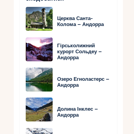
Церква Санта-
Колома – Андорра
Гірськолижний
курорт Сольдеу –
Андорра
Озеро Егноластерс –
Андорра
Долина Інклес –
Андорра