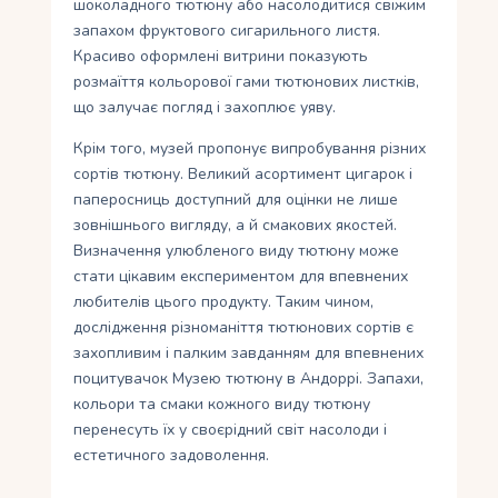
шоколадного тютюну або насолодитися свіжим
запахом фруктового сигарильного листя.
Красиво оформлені витрини показують
розмаїття кольорової гами тютюнових листків,
що залучає погляд і захоплює уяву.
Крім того, музей пропонує випробування різних
сортів тютюну. Великий асортимент цигарок і
паперосниць доступний для оцінки не лише
зовнішнього вигляду, а й смакових якостей.
Визначення улюбленого виду тютюну може
стати цікавим експериментом для впевнених
любителів цього продукту. Таким чином,
дослідження різноманіття тютюнових сортів є
захопливим і палким завданням для впевнених
поцитувачок Музею тютюну в Андоррі. Запахи,
кольори та смаки кожного виду тютюну
перенесуть їх у своєрідний світ насолоди і
естетичного задоволення.