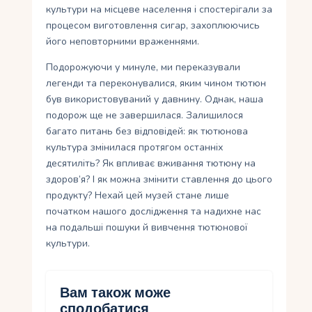
культури на місцеве населення і спостерігали за
процесом виготовлення сигар, захоплюючись
його неповторними враженнями.
Подорожуючи у минуле, ми переказували
легенди та переконувалися, яким чином тютюн
був використовуваний у давнину. Однак, наша
подорож ще не завершилася. Залишилося
багато питань без відповідей: як тютюнова
культура змінилася протягом останніх
десятиліть? Як впливає вживання тютюну на
здоров’я? І як можна змінити ставлення до цього
продукту? Нехай цей музей стане лише
початком нашого дослідження та надихне нас
на подальші пошуки й вивчення тютюнової
культури.
Вам також може
сподобатися