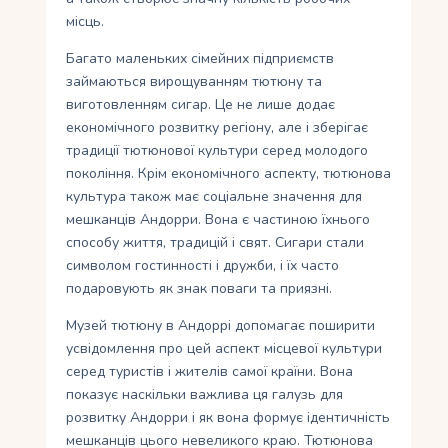
місць.
Багато маленьких сімейних підприємств
займаються вирощуванням тютюну та
виготовленням сигар. Це не лише додає
економічного розвитку регіону, але і зберігає
традиції тютюнової культури серед молодого
покоління. Крім економічного аспекту, тютюнова
культура також має соціальне значення для
мешканців Андорри. Вона є частиною їхнього
способу життя, традицій і свят. Сигари стали
символом гостинності і дружби, і їх часто
подаровують як знак поваги та приязні.
Музей тютюну в Андоррі допомагає поширити
усвідомлення про цей аспект місцевої культури
серед туристів і жителів самої країни. Вона
показує наскільки важлива ця галузь для
розвитку Андорри і як вона формує ідентичність
мешканців цього невеликого краю. Тютюнова