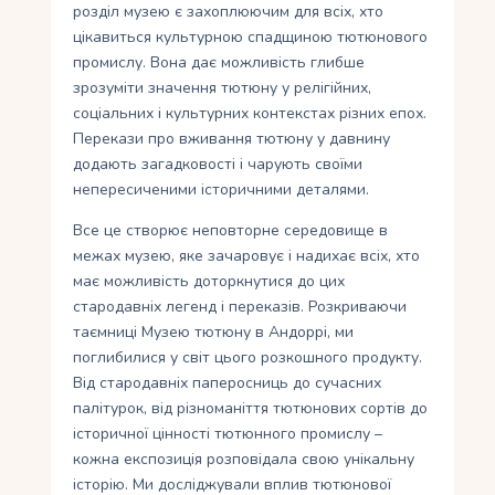
розділ музею є захоплюючим для всіх, хто
цікавиться культурною спадщиною тютюнового
промислу. Вона дає можливість глибше
зрозуміти значення тютюну у релігійних,
соціальних і культурних контекстах різних епох.
Перекази про вживання тютюну у давнину
додають загадковості і чарують своїми
непересиченими історичними деталями.
Все це створює неповторне середовище в
межах музею, яке зачаровує і надихає всіх, хто
має можливість доторкнутися до цих
стародавніх легенд і переказів. Розкриваючи
таємниці Музею тютюну в Андоррі, ми
поглибилися у світ цього розкошного продукту.
Від стародавніх паперосниць до сучасних
палітурок, від різноманіття тютюнових сортів до
історичної цінності тютюнного промислу –
кожна експозиція розповідала свою унікальну
історію. Ми досліджували вплив тютюнової