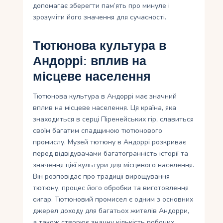
допомагає зберегти пам’ять про минуле і
зрозуміти його значення для сучасності.
Тютюнова культура в
Андоррі: вплив на
місцеве населення
Тютюнова культура в Андоррі має значний
вплив на місцеве населення. Ця країна, яка
знаходиться в серці Піренейських гір, славиться
своїм багатим спадщиною тютюнового
промислу. Музей тютюну в Андоррі розкриває
перед відвідувачами багатогранність історії та
значення цієї культури для місцевого населення.
Він розповідає про традиції вирощування
тютюну, процес його обробки та виготовлення
сигар. Тютюновий промисел є одним з основних
джерел доходу для багатьох жителів Андорри,
а також створює значну кількість робочих