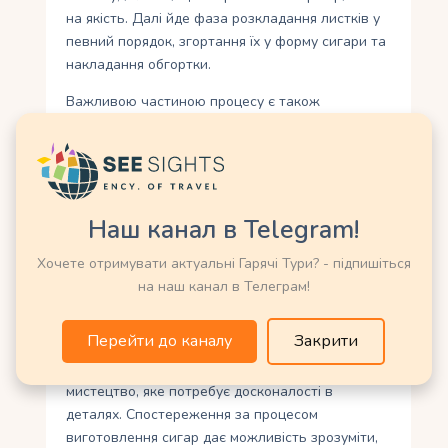
на якість. Далі йде фаза розкладання листків у
певний порядок, згортання їх у форму сигари та
накладання обгортки.
Важливою частиною процесу є також
правильне затягування та обробка кінчика
сигари. Спостереження за процесом
виготовлення сигар дозволяє гостям музею
отримати унікальний інсайт у цей складний
процес. Видно, з якою уважністю і пристрастю
Наш канал в Telegram!
майстри працюють над кожною сигарою. Їх рухи
точні і впевнені, а кожна деталь важлива для
Хочете отримувати актуальні Гарячі Тури? - підпишіться
створення ідеального продукту. Цей процес
на наш канал в Телеграм!
також розкриває перед нами значення сигари
як предмета розкоші та насолоди.
Перейти до каналу
Закрити
Вона не просто тютюновий виріб, а справжнє
мистецтво, яке потребує досконалості в
деталях. Спостереження за процесом
виготовлення сигар дає можливість зрозуміти,