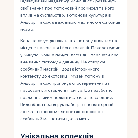
Відвідувачам надається можливість розвинути
свої знання про тютюновий промисел та його
вплив на суспільство. Тютюнова культура в
Андоррі також є важливою частиною експозиції
музею.
Вона показує, як вживання тютюну впливає на
місцеве населення і його традиції. Подорожуючи
у минуле, можна почути легенди і перекази про
вживання тютюну у давнину. Це створює
особливий настрій і додає історичного
контексту до експозиції. Музей тютюну в
Андоррі також пропонує спостереження за
процесом виготовлення сигар. Це незабутнє
враження, яким поділитися складно словами.
Видовбана праця рук майстрів і неповторний
аромат тютюнових листочків створюють
особливий магнетизм цього місця.
Унікальна колекція