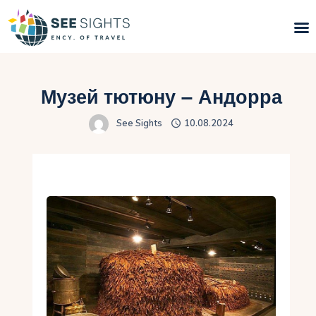
Пошук турів
Музей тютюну – Андорра
Гарячі тури
See Sights
10.08.2024
Типи Турів
Країни
Інфо
Блог
Контакти