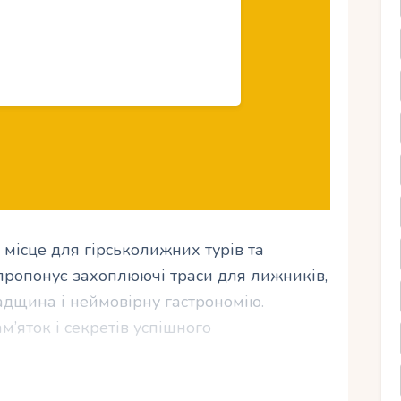
місце для гірськолижних турів та
 пропонує захоплюючі траси для лижників,
адщина і неймовірну гастрономію.
’яток і секретів успішного