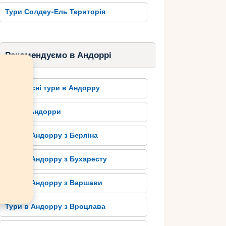
Тури Солдеу-Ель Територія
Рекомендуємо в Андоррі
Автобусні тури в Андорру
Готелі Андорри
Тури в Андорру з Берліна
Тури в Андорру з Бухаресту
Тури в Андорру з Варшави
Тури в Андорру з Вроцлава