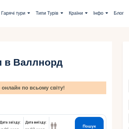
ошук турів
Гарячі тури
Типи Турів
Країни
Інфо
Блог
арячі тури
ипи Турів
раїни
и в Валлнорд
нфо
лог
онлайн по всьому світу!
онтакти
Укр