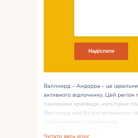
Валлнорд – Андорра – це ідеальне 
активного відпочинку. Цей регіон
панорамні краєвиди, культурне сп
Валлнорд має багато визначних пам
гірськолижного відпочинку.
Читати весь опис