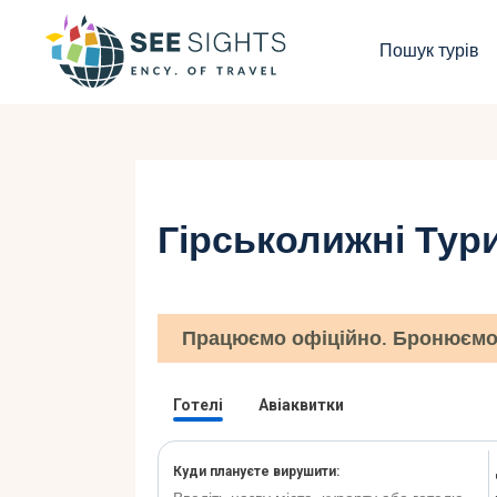
П
Пошук турів
Г
Т
К
Гірськолижні Тур
І
Б
Працюємо офіційно. Бронюємо 
К