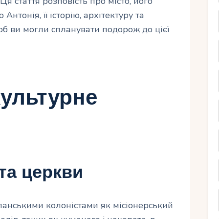
Ця стаття розповість про місто, його
нтонія, її історію, архітектуру та
об ви могли спланувати подорож до цієї
культурне
 та церкви
спанськими колоністами як місіонерський