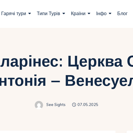
ошук турів
Гарячі тури
Типи Турів
Країни
Інфо
Блог
арячі тури
ипи Турів
раїни
Кларінес: Церква 
нфо
нтонія – Венесуе
лог
онтакти
See Sights
07.05.2025
Укр