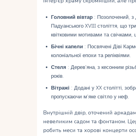
Інтер’єр храму скромніший, але п
Головний вівтар
: Позолочений, з
Падуанського XVIII століття, що т
квітковими мотивами та свічками,
Бічні капели
: Посвячені Діві Кар
колоніальної епохи та реліквіями.
Стеля
: Дерев’яна, з кесонним різ
років.
Вітражі
: Додані у XX столітті, зоб
пропускаючи м’яке світло у неф.
Внутрішній двір, оточений аркадами
невеликим садом та фонтаном. Церк
робить меси та хорові концерти о