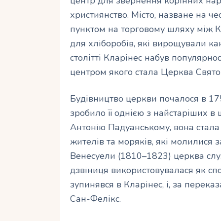
центр для звернення корінних наро
християнство. Місто, назване на че
пунктом на торговому шляху між К
для хліборобів, які вирощували как
столітті Кларінес набув популярно
центром якого стала Церква Свято
Будівництво церкви почалося в 17
зробило її однією з найстаріших в
Антонію Падуанському, вона стала
жителів та моряків, які молилися з
Венесуели (1810–1823) церква служ
дзвіниця використовувалася як сп
зупинявся в Кларінес, і, за перек
Сан-Фелікс.