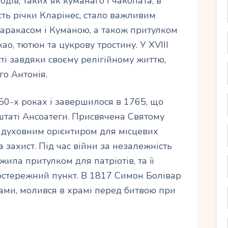
дів, таких як куманаго і чакопата, в
сть річки Кларінес, стало важливим
аракасом і Куманою, а також притулком
ао, тютюн та цукрову тростину. У XVIII
сті завдяки своєму релігійному життю,
го Антонія.
50-х роках і завершилося в 1765, що
 штаті Ансоатеги. Присвячена Святому
 духовним орієнтиром для місцевих
а захист. Під час війни за незалежність
ила притулком для патріотів, та її
остережний пункт. В 1817 Симон Болівар
азами, молився в храмі перед битвою при