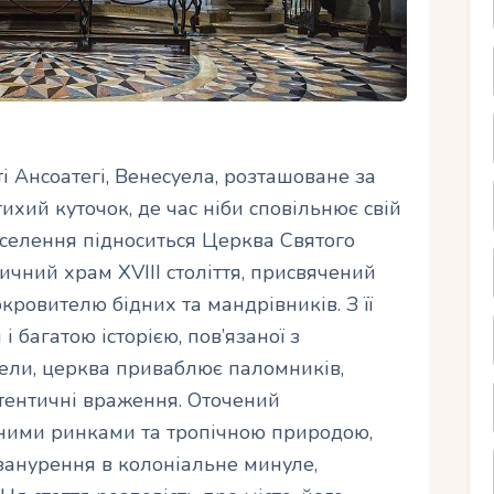
і Ансоатегі, Венесуела, розташоване за
тихий куточок, де час ніби сповільнює свій
поселення підноситься Церква Святого
еличний храм XVIII століття, присвячений
ровителю бідних та мандрівників. З її
 багатою історією, пов’язаної з
ели, церква приваблює паломників,
автентичні враження. Оточений
ними ринками та тропічною природою,
занурення в колоніальне минуле,