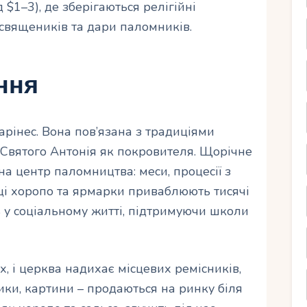
$1–3), де зберігаються релігійні
священиків та дари паломників.
ння
рінес. Вона пов’язана з традиціями
 Святого Антонія як покровителя. Щорічне
на центр паломництва: меси, процесії з
ці хоропо та ярмарки приваблюють тисячі
ь у соціальному житті, підтримуючи школи
х, і церква надихає місцевих ремісників,
шики, картини – продаються на ринку біля