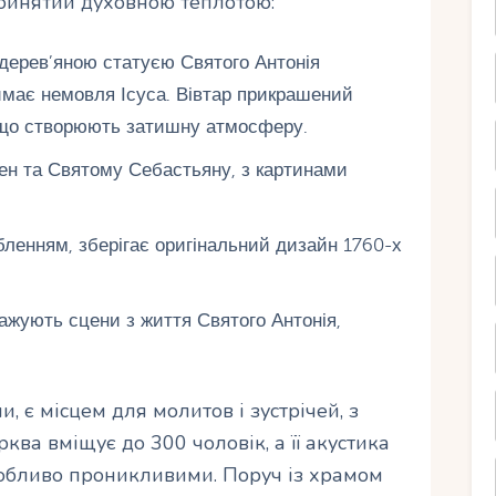
ройнятий духовною теплотою:
 дерев’яною статуєю Святого Антонія
римає немовля Ісуса. Вівтар прикрашений
 що створюють затишну атмосферу.
мен та Святому Себастьяну, з картинами
ьбленням, зберігає оригінальний дизайн 1760-х
ражують сцени з життя Святого Антонія,
, є місцем для молитов і зустрічей, з
ва вміщує до 300 чоловік, а її акустика
собливо проникливими. Поруч із храмом