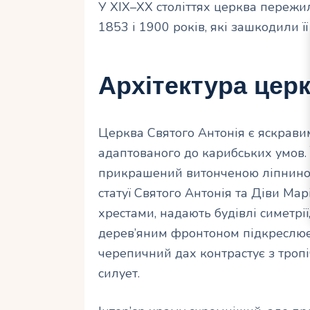
У XIX–XX століттях церква пережил
1853 і 1900 років, які зашкодили її
Архітектура цер
Церква Святого Антонія є яскрави
адаптованого до карибських умов. 
прикрашений витонченою ліпниною
статуї Святого Антонія та Діви Марі
хрестами, надають будівлі симетрі
дерев’яним фронтоном підкреслює
черепичний дах контрастує з троп
силует.