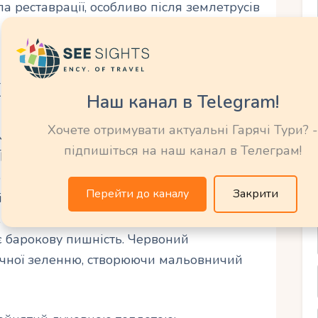
а реставрації, особливо після землетрусів
 структуру. колоніальної архітектури.
кви
Наш канал в Telegram!
Хочете отримувати актуальні Гарячі Тури? -
м прикладом колоніального бароко,
підпишіться на наш канал в Телеграм!
Її фасад, пофарбований у білий колір,
 та арочними нішами, в яких стоять
Перейти до каналу
Закрити
ї. Дві невисокі дзвіниці, увінчані
ї, а центральний портал з різьбленим
 барокову пишність. Червоний
ічної зеленню, створюючи мальовничий