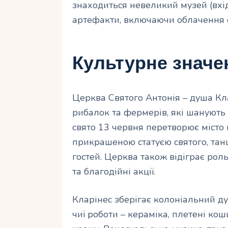
знаходиться невеликий музей (вхід 
артефакти, включаючи облачення 
Культурне значе
Церква Святого Антонія – душа Кла
рибалок та фермерів, які шанують
свято 13 червня перетворює місто 
прикрашеною статуєю святого, тан
гостей. Церква також відіграє рол
та благодійні акції.
Кларінес зберігає колоніальний ду
чиї роботи – кераміка, плетені ко