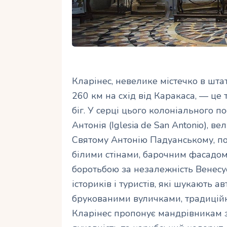
Кларінес, невелике містечко в штат
260 км на схід від Каракаса, — це 
біг. У серці цього колоніального 
Антонія (Iglesia de San Antonio), в
Святому Антонію Падуанському, пок
білими стінами, барочним фасадом і
боротьбою за незалежність Венесу
істориків і туристів, які шукають 
брукованими вуличками, традицій
Кларінес пропонує мандрівникам 