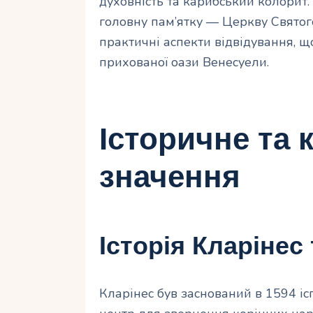
духовність та карибський колорит. 
головну пам’ятку — Церкву Святого А
практичні аспекти відвідування, щ
прихованої оази Венесуели.
Історичне та 
значення
Історія Кларінес
Кларінес був заснований в 1594 і