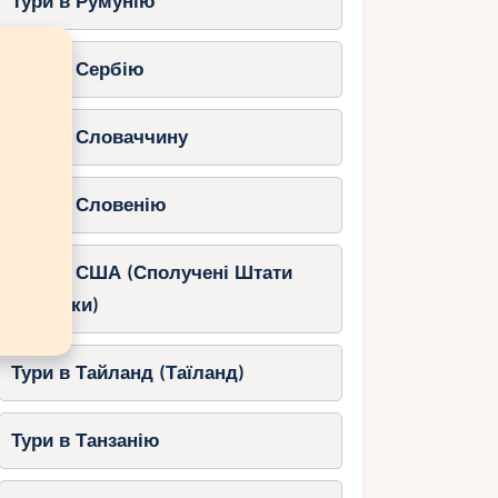
Тури в Румунію
Тури в Сербію
Тури в Словаччину
Тури в Словенію
Тури в США (Сполучені Штати
Америки)
Тури в Тайланд (Таїланд)
Тури в Танзанію