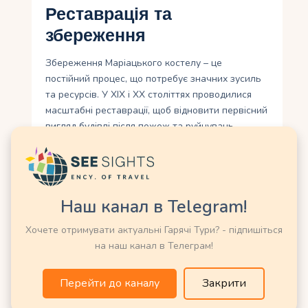
Реставрація та
збереження
Збереження Маріацького костелу – це
постійний процес, що потребує значних зусиль
та ресурсів. У XIX і XX століттях проводилися
масштабні реставрації, щоб відновити первісний
вигляд будівлі після пожеж та руйнувань.
Особлива увага приділялася вівтарю Віта
Ствоша, який постраждав під час Другої
світової війни. Сучасні реставраційні роботи
зосереджені збереженні вітражів, поліхромій і
Наш канал в Telegram!
цегляної кладки.
Хочете отримувати актуальні Гарячі Тури? - підпишіться
Фінансування реставрації здійснюється рахунок
на наш канал в Телеграм!
державних грантів, пожертвувань і доходів від
туризму. Костел залишається прикладом
успішного збереження історичної спадщини,
Перейти до каналу
Закрити
демонструючи, як можна поєднувати релігійну