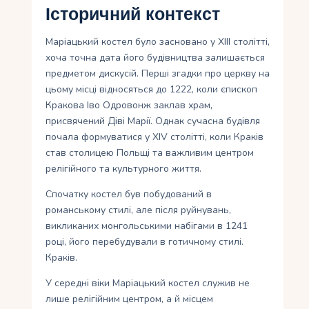
Історичний контекст
Маріацький костел було засновано у XIII столітті,
хоча точна дата його будівництва залишається
предметом дискусій. Перші згадки про церкву на
цьому місці відносяться до 1222, коли єпископ
Кракова Іво Одровонж заклав храм,
присвячений Діві Марії. Однак сучасна будівля
почала формуватися у XIV столітті, коли Краків
став столицею Польщі та важливим центром
релігійного та культурного життя.
Спочатку костел був побудований в
романському стилі, але після руйнувань,
викликаних монгольськими набігами в 1241
році, його перебудували в готичному стилі.
Краків.
У середні віки Маріацький костел служив не
лише релігійним центром, а й місцем