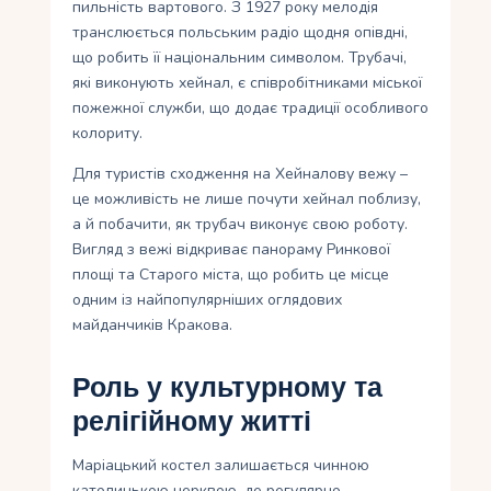
пильність вартового. З 1927 року мелодія
транслюється польським радіо щодня опівдні,
що робить її національним символом. Трубачі,
які виконують хейнал, є співробітниками міської
пожежної служби, що додає традиції особливого
колориту.
Для туристів сходження на Хейналову вежу –
це можливість не лише почути хейнал поблизу,
а й побачити, як трубач виконує свою роботу.
Вигляд з вежі відкриває панораму Ринкової
площі та Старого міста, що робить це місце
одним із найпопулярніших оглядових
майданчиків Кракова.
Роль у культурному та
релігійному житті
Маріацький костел залишається чинною
католицькою церквою, де регулярно