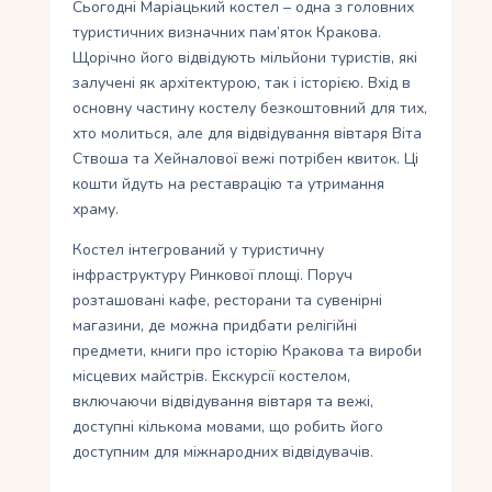
Сьогодні Маріацький костел – одна з головних
туристичних визначних пам’яток Кракова.
Щорічно його відвідують мільйони туристів, які
залучені як архітектурою, так і історією. Вхід в
основну частину костелу безкоштовний для тих,
хто молиться, але для відвідування вівтаря Віта
Ствоша та Хейналової вежі потрібен квиток. Ці
кошти йдуть на реставрацію та утримання
храму.
Костел інтегрований у туристичну
інфраструктуру Ринкової площі. Поруч
розташовані кафе, ресторани та сувенірні
магазини, де можна придбати релігійні
предмети, книги про історію Кракова та вироби
місцевих майстрів. Екскурсії костелом,
включаючи відвідування вівтаря та вежі,
доступні кількома мовами, що робить його
доступним для міжнародних відвідувачів.