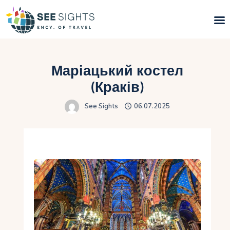
Пошук турів
Маріацький костел
Гарячі тури
(Краків)
See Sights
06.07.2025
Типи Турів
Країни
Інфо
Блог
Контакти