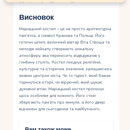
функцію з культурною та туристичною.
Висновок
Маріацький костел – це не просто архітектурна
пам’ятка, а символ Кракова та Польщі. Його
готичні шпилі, величний вівтар Віта Ствоша та
мелодія хейналу створюють унікальну
атмосферу, яка переносить відвідувачів у
глибину століть. Костел поєднує релігійне,
культурне та історичне значення, залишаючись
живим центром міста. Чи то турист, який бажає
торкнутися історії, чи віруючий, який шукає
духовної втіхи, Маріацький костел пропонує
щось особливе для кожного. Його стіни
зберігають пам’ять про минуле, а його двері
відчинені для сьогодення та майбутнього.
Вам також може