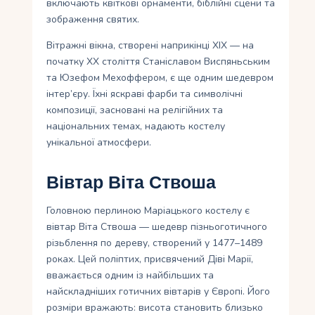
включають квіткові орнаменти, біблійні сцени та
зображення святих.
Вітражні вікна, створені наприкінці XIX — на
початку XX століття Станіславом Виспяньським
та Юзефом Мехоффером, є ще одним шедевром
інтер’єру. Їхні яскраві фарби та символічні
композиції, засновані на релігійних та
національних темах, надають костелу
унікальної атмосфери.
Вівтар Віта Ствоша
Головною перлиною Маріацького костелу є
вівтар Віта Ствоша — шедевр пізньоготичного
різьблення по дереву, створений у 1477–1489
роках. Цей поліптих, присвячений Діві Марії,
вважається одним із найбільших та
найскладніших готичних вівтарів у Європі. Його
розміри вражають: висота становить близько