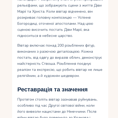
рельєфами, що зображують сцени з життя Діви
Марії та Христа. Коли вівтар відчинено, він
розкриває головну композицію — Успіння
Богородиці, оточеної апостолами. Над цією
сценою височить постать Діви Марії, яка
підноситься в небесне царство.
Вівтар включає понад 200 різьблених фігур,
виконаних з разючою деталізацією. Кожна
постать, від одягу до виразів облич, демонструє
майстерність Ствоша. Різьблення поєднує
реалізм та експресію, що робить вівтар не лише
релігійним, а й художнім шедевром.
Реставрація та значення
Протягом століть вівтар зазнавав руйнувань,
особливо під час Другої світової війни, коли
його вивезли нацистами до Німеччини. Після
війни вівтар було повернуто до Кракова і