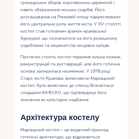
громадських зборів, королівських церемоній і
навіть збереження міських скарбів. Його
розташування на Ринковій площі підкреслювало
його центральну роль життя міста. У XV столітті
костел став головним храмом краківської
буржуазії, що позначилося на його розкішному
оздобленні та меценатстві місцевих купців.
Протягом століть костел пережив кілька пожеж,
реконструкцій та реставрацій, але його готична
основа залишилася незмінною. У 1978 році
Старе місто Кракова, включаючи Маріацький
костел, було включено до списку Всесвітньої
спадщини ЮНЕСКО, що підтверджує його
значення як культурне надбання.
Архітектура костелу
Маріацький костел – це видатний приклад
готичної архітектури, що відрізняється