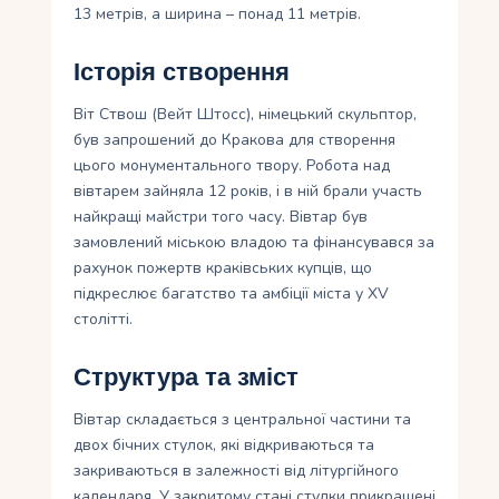
13 метрів, а ширина – понад 11 метрів.
Історія створення
Віт Ствош (Вейт Штосс), німецький скульптор,
був запрошений до Кракова для створення
цього монументального твору. Робота над
вівтарем зайняла 12 років, і в ній брали участь
найкращі майстри того часу. Вівтар був
замовлений міською владою та фінансувався за
рахунок пожертв краківських купців, що
підкреслює багатство та амбіції міста у XV
столітті.
Структура та зміст
Вівтар складається з центральної частини та
двох бічних стулок, які відкриваються та
закриваються в залежності від літургійного
календаря. У закритому стані стулки прикрашені