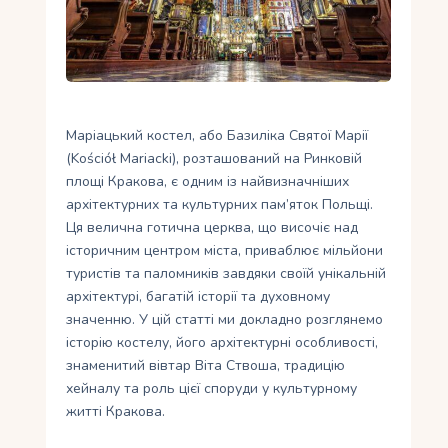
Укр
Ру
Маріацький костел, або Базиліка Святої Марії
(Kościół Mariacki), розташований на Ринковій
площі Кракова, є одним із найвизначніших
архітектурних та культурних пам’яток Польщі.
Ця велична готична церква, що височіє над
історичним центром міста, приваблює мільйони
туристів та паломників завдяки своїй унікальній
архітектурі, багатій історії та духовному
значенню. У цій статті ми докладно розглянемо
історію костелу, його архітектурні особливості,
знаменитий вівтар Віта Ствоша, традицію
хейналу та роль цієї споруди у культурному
житті Кракова.