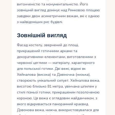
витонченістю та монументальністю. Його
зовнішній вигляд домінує над Ринковою площею
завдяки двом асиметричним вежам, які є однією
з найвідоміших рис будівлі.
Зовнішній вигляд
Фасад костелу, звернений до площі,
прикрашений готичними арками та
декоративними елементами, виготовленими з
червоної цеглини — матеріалу, характерного
для польської готики. Дві вежі, відомі як
Хейналова (висока) та Дзвіночна (низька),
створюють унікальний силует. Хейналова вежа,
висотою близько 81 метра, увінчана шпилем у
стилі пізньої готики, прикрашеним позолоченою
короною. Ця вежа є оглядовим майданчиком, з
якого відкривається панорамний краєвид.
Дзвонова вежа, нижча, використовувалася для