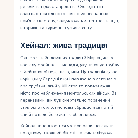
ретельно відреставровано. Сьогодні він
залишається однією з головних визначних
пам’яток костелу, залучаючи мистецтвознавців,
істориків та туристів з усього світу.
Хейнал: жива традиція
Однією з найвідоміших традицій Маріацького
костелу є хейнал — мелодія, яку виконує трубач
з Хейналової вежі щогодини. Ця традиція сягає
корінням у Середні віки і пов’язана з легендою
про трубача, який у XIII столітті попереджав
місто про наближення монгольських військ. За
переказами, він був смертельно поранений
стрілою в горло, і мелодія обривається на тій
самій ноті, де його життя обірвалося.
Хейнал виповнюється чотири рази щогодини,
по одному в кожний бік світла, символізуючи