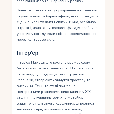
зберігання дзвонів і церковних реліквій.
Зовнішні стіни костелу прикрашені численними
скульптурами та барельєфами, що зображують
сцени з Біблії та життя святих. Вікна, особливо
вітражні, додають яскравості фасаду, особливо
у сонячну погоду, коли світло переломлюється
через кольорове скло.
Інтер’єр
Інтер’єр Маріацького костелу вражає своїм
багатством та різноманітністю. Високі готичні
склепіння, що підтримуються стрункими
колонами, створюють відчуття простору та
височини. Стіни та стелі прикрашені
поліхромними розписами, виконаними у ХІХ
столітті під керівництвом Яна Матейка,
видатного польського художника. Ці розписи,
натхненні середньовічними мотивами,