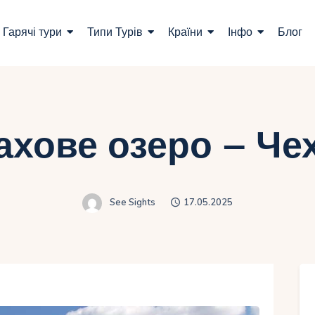
ошук турів
Гарячі тури
Типи Турів
Країни
Інфо
Блог
арячі тури
ипи Турів
раїни
ахове озеро – Чех
нфо
лог
See Sights
17.05.2025
онтакти
Укр