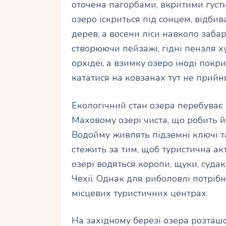
оточена пагорбами, вкритими густим
озеро іскриться під сонцем, відби
дерев, а восени ліси навколо забар
створюючи пейзажі, гідні пензля ху
орхідеї, а взимку озеро іноді пок
кататися на ковзанах тут не прийн
Екологічний стан озера перебуває 
Маховому озері чиста, що робить й
Водойму живлять підземні ключі т
стежить за тим, щоб туристична ак
озері водяться коропи, щуки, судак
Чехії. Однак для риболовлі потріб
місцевих туристичних центрах.
На західному березі озера розташо