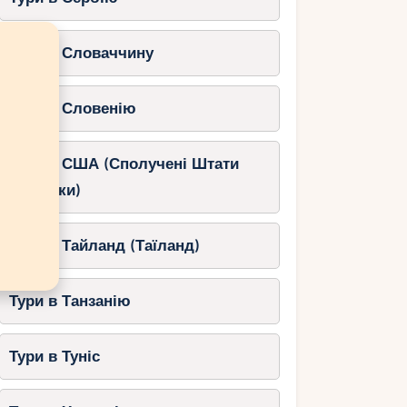
Тури в Словаччину
Тури в Словенію
Тури в США (Сполучені Штати
Америки)
Тури в Тайланд (Таїланд)
Тури в Танзанію
Тури в Туніс