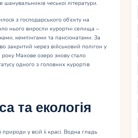
я шанувальників чеської літератури.
илося з господарського об’єкту на
оло нього виросли курортні селища –
яжами, кемпінгами та пансіонатами. За
ово закритий через військовий полігон у
9 року Махове озеро знову стало
татусу одного з головних курортів
а та екологія
 природи у всій її красі. Водна гладь