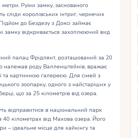
4 метри. Руїни замку, заснованого
ь сліди королівських інтриг, чернечих
 Підйом до Бездезу з Доксі займає
ежі замку відкривається захоплюючий вид
сний палац Фрідлянт, розташований за 20
 що належав роду Валленштейнів, вражає
ої та картинною галереєю. Для сімей з
ецького зоопарку, одного з найстаріших у
берці, що за 25 кілометрів від озера.
уть відправитися в національний парк
 40 кілометрах від Махова озера. Його
ри – ідеальне місце для хайкінгу та