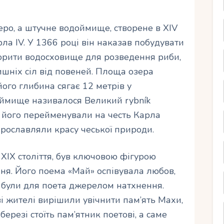
еро, а штучне водоймище, створене в XIV
арла IV. У 1366 році він наказав побудувати
ворити водосховище для розведення риби,
ишніх сіл від повеней. Площа озера
його глибина сягає 12 метрів у
оймище називалося Великий rybník
ті його перейменували на честь Карла
 прославляли красу чеської природи.
ХІХ століття, був ключовою фігурою
ня. Його поема «Май» оспівувала любов,
а були для поета джерелом натхнення.
ві жителі вирішили увічнити пам’ять Махи,
березі стоїть пам’ятник поетові, а саме