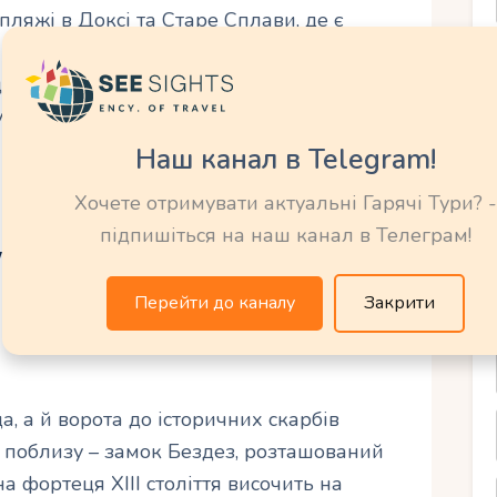
пляжі в Доксі та Старе Сплави, де є
 та невеликі кафе. Навколо озера
ні стежки, які дозволяють насолодитися
точки, такі як невеликі бухти або
Наш канал в Telegram!
Хочете отримувати актуальні Гарячі Тури? -
підпишіться на наш канал в Телеграм!
’ятки на
Перейти до каналу
Закрити
, а й ворота до історичних скарбів
ка поблизу – замок Бездез, розташований
на фортеця XIII століття височить на