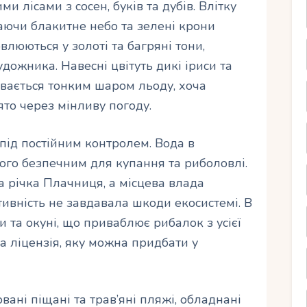
и лісами з сосен, буків та дубів. Влітку
ваючи блакитне небо та зелені крони
влюються у золоті та багряні тони,
дожника. Навесні цвітуть дикі іриси та
ривається тонким шаром льоду, хоча
ято через мінливу погоду.
під постійним контролем. Вода в
ого безпечним для купання та риболовлі.
а річка Плачниця, а місцева влада
тивність не завдавала шкоди екосистемі. В
и та окуні, що приваблює рибалок з усієї
на ліцензія, яку можна придбати у
вані піщані та трав’яні пляжі, обладнані