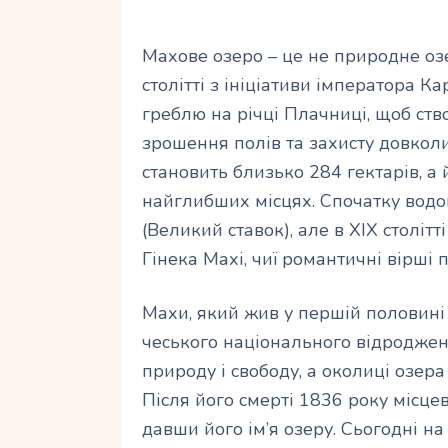
Махове озеро – це не природне оз
столітті з ініціативи імператора К
греблю на річці Плачниці, щоб ст
зрошення полів та захисту довкол
становить близько 284 гектарів, а 
найглибших місцях. Спочатку вод
(Великий ставок), але в XIX століт
Гінека Махі, чиї романтичні вірші
Махи, який жив у першій половині 
чеського національного відроджен
природу і свободу, а околиці озер
Після його смерті 1836 року місце
давши його ім’я озеру. Сьогодні на 