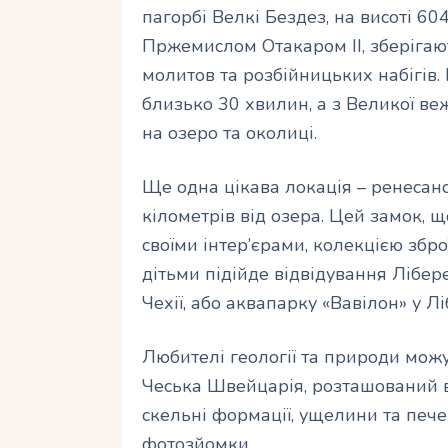
пагорбі Велкі Бездез, на висоті 60
Пржемислом Отакаром II, зберігают
молитов та розбійницьких набігів.
близько 30 хвилин, а з Великої в
на озеро та околиці.
Ще одна цікава локація – ренесан
кілометрів від озера. Цей замок,
своїми інтер’єрами, колекцією збр
дітьми підійде відвідування Лібер
Чехії, або аквапарку «Вавілон» у Лі
Любителі геології та природи мож
Чеська Швейцарія, розташований в
скельні формації, ущелини та пече
фотозйомки.