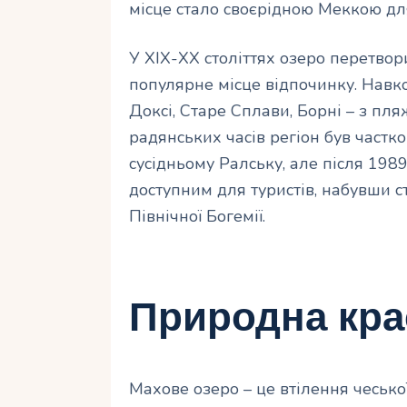
місце стало своєрідною Меккою дл
У XIX-XX століттях озеро перетвор
популярне місце відпочинку. Навк
Доксі, Старе Сплави, Борні – з пл
радянських часів регіон був частк
сусідньому Ралську, але після 198
доступним для туристів, набувши с
Північної Богемії.
Природна крас
Махове озеро – це втілення чеської