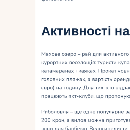
Активності на
Махове озеро – рай для активного 
курортних веселощів: туристи купа
катамаранах і каяках. Прокат човн
головних пляжах, а вартість оренд
євро) на годину. Для тих, хто відд
працюють яхт-клуби, що пропонуют
Риболовля – ще одне популярне за
200 крон, а вилов можна приготува
зони для барбекю. Велосипедисти 