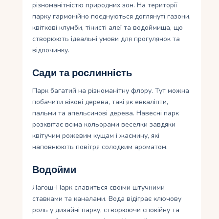
різноманітністю природних зон. На території
парку гармонійно поєднуються доглянуті газони,
квіткові клумби, тінисті алеї та водоймища, що
створюють ідеальні умови для прогулянок та
відпочинку.
Сади та рослинність
Парк багатий на різноманітну флору. Тут можна
побачити вікові дерева, такі як евкаліпти,
пальми та апельсинові дерева. Навесні парк
розквітає всіма кольорами веселки завдяки
квітучим рожевим кущам і жасмину, які
наповнюють повітря солодким ароматом.
Водойми
Лагош-Парк славиться своїми штучними
ставками та каналами. Вода відіграє ключову
роль у дизайні парку, створюючи спокійну та