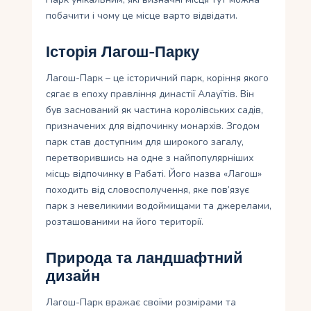
побачити і чому це місце варто відвідати.
Історія Лагош-Парку
Лагош-Парк – це історичний парк, коріння якого
сягає в епоху правління династії Алауїтів. Він
був заснований як частина королівських садів,
призначених для відпочинку монархів. Згодом
парк став доступним для широкого загалу,
перетворившись на одне з найпопулярніших
місць відпочинку в Рабаті. Його назва «Лагош»
походить від словосполучення, яке пов’язує
парк з невеликими водоймищами та джерелами,
розташованими на його території.
Природа та ландшафтний
дизайн
Лагош-Парк вражає своїми розмірами та