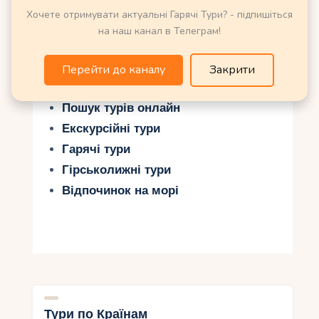
Хочете отримувати актуальні Гарячі Тури? - підпишіться
на наш канал в Телеграм!
Можливо Вас зацікавить ще:
Перейти до каналу
Закрити
Енциклопедія Курортів та Країн
Світу
Пошук турів онлайн
Екскурсійні тури
Гарячі тури
Гірськолижні тури
Відпочинок на морі
Тури по Країнам