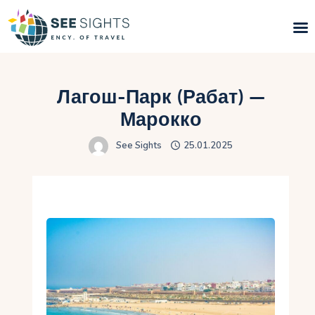
Пошук турів
Лагош-Парк (Рабат) —
Гарячі тури
Марокко
See Sights
25.01.2025
Типи Турів
Країни
Інфо
Блог
Контакти