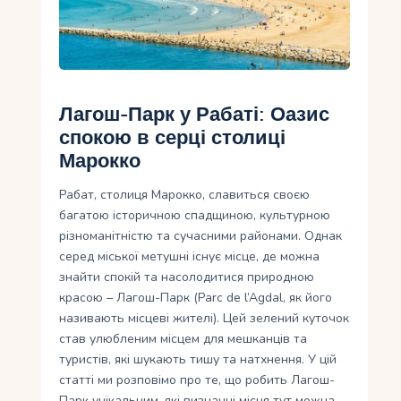
Укр
Ру
Лагош-Парк у Рабаті: Оазис
спокою в серці столиці
Марокко
Рабат, столиця Марокко, славиться своєю
багатою історичною спадщиною, культурною
різноманітністю та сучасними районами. Однак
серед міської метушні існує місце, де можна
знайти спокій та насолодитися природною
красою – Лагош-Парк (Parc de l’Agdal, як його
називають місцеві жителі). Цей зелений куточок
став улюбленим місцем для мешканців та
туристів, які шукають тишу та натхнення. У цій
статті ми розповімо про те, що робить Лагош-
Парк унікальним, які визначні місця тут можна