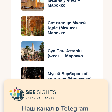
Медіна у Фесі –
Марокко
Святилище Мулей
Ідріс (Мекнес) —
Марокко
Сук Ель-Аттарін
(Фес) — Марокко
Музей Берберської
культури (Марракеш)
– Марокко
Касба Удайя (Рабат)
— Марокко
Наш канал в Telegram!