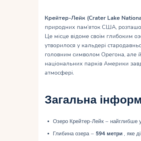
Крейтер-Лейк (Crater Lake Nationa
природних пам’яток США, розташов
Це місце відоме своїм глибоким о
утворилося у кальдері стародавньо
головним символом Орегона, але й
національних парків Америки завдяк
атмосфері.
Загальна інформ
Озеро Крейтер-Лейк – найглибше у
Глибина озера –
594 метри
, яке д