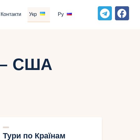
Контакти
Укр
Ру
 — США
Тури по Країнам