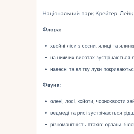
Національний парк Крейтер-Лейк б
Флора:
хвойні ліси з сосни, ялиці та ялинк
на нижчих висотах зустрічаються л
навесні та влітку луки покриваютьс
Фауна:
олені, лосі, койоти, чорнохвости зай
ведмеді та рисі зустрічаються рідш
різноманітність птахів: орлани-біло