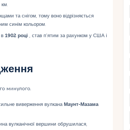
 км.
ами та снігом, тому воно відрізняється
ним синім кольором.
 в
1902 році
, став п’ятим за рахунком у США і
дження
го минулого.
сильне виверження вулкана
Маунт-Мазама
ина вулканічної вершини обрушилася,