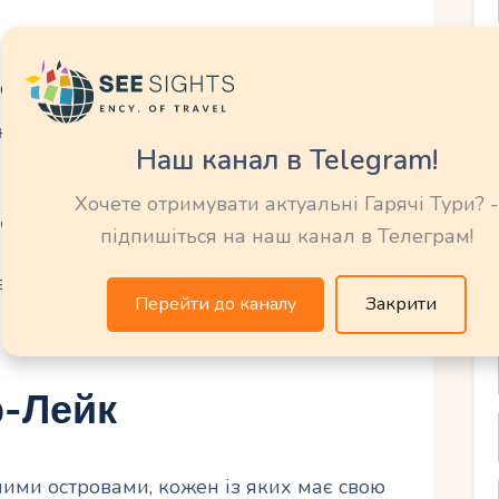
синім кольором.
ну та чистоту води, яка поглинає майже всі
Наш канал в Telegram!
Хочете отримувати актуальні Гарячі Тури? -
сті
підпишіться на наш канал в Телеграм!
бавлене мілководних зон, що робить його
Перейти до каналу
Закрити
р-Лейк
ими островами, кожен із яких має свою