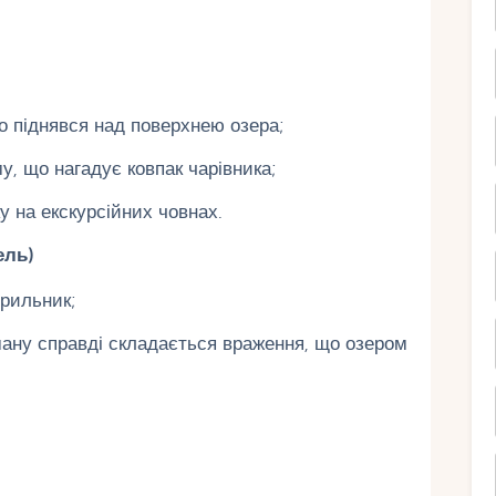
о піднявся над поверхнею озера;
, що нагадує ковпак чарівника;
у на екскурсійних човнах.
ель)
трильник;
ману справді складається враження, що озером