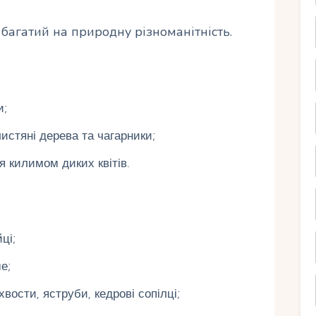
агатий на природну різноманітність.
и;
истяні дерева та чагарники;
я килимом диких квітів.
ці;
е;
хвости, яструби, кедрові сопілці;