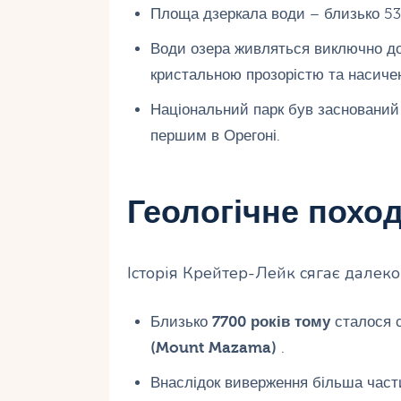
Площа дзеркала води – близько 53
Води озера живляться виключно дощ
кристальною прозорістю та насиче
Національний парк був заснований
першим в Орегоні.
Геологічне похо
Історія Крейтер-Лейк сягає далеко
Близько
7700 років тому
сталося 
(Mount Mazama)
.
Внаслідок виверження більша част