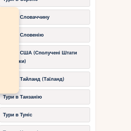
Тури в Словаччину
Тури в Словенію
Тури в США (Сполучені Штати
Америки)
Тури в Тайланд (Таїланд)
Тури в Танзанію
Тури в Туніс