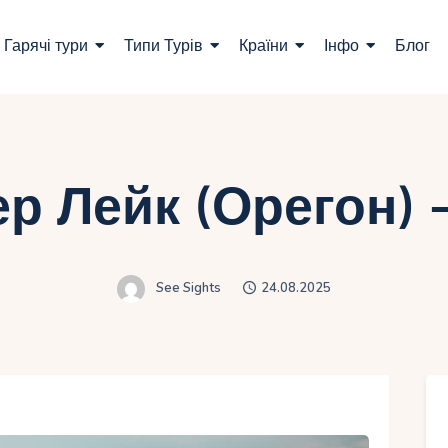
ошук турів
Гарячі тури
Типи Турів
Країни
Інфо
Блог
арячі тури
ипи Турів
раїни
ер Лейк (Орегон)
нфо
лог
See Sights
24.08.2025
онтакти
Укр