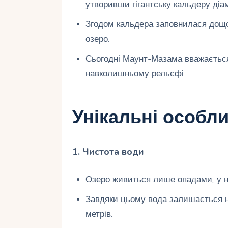
утворивши гігантську кальдеру діам
Згодом кальдера заповнилася дощ
озеро.
Сьогодні Маунт-Мазама вважається 
навколишньому рельєфі.
Унікальні особли
1. Чистота води
Озеро живиться лише опадами, у нь
Завдяки цьому вода залишається н
метрів.