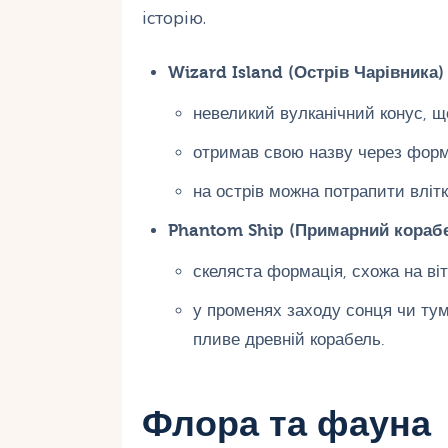
історію.
Wizard Island (Острів Чарівника)
невеликий вулканічний конус, щ
отримав свою назву через форму
на острів можна потрапити влітк
Phantom Ship (Примарний кораб
скеляста формація, схожа на ві
у променях заходу сонця чи ту
пливе древній корабель.
Флора та фауна