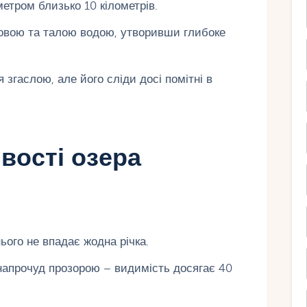
етром близько 10 кілометрів.
овою та талою водою, утворивши глибоке
згаслою, але його сліди досі помітні в
вості озера
ого не впадає жодна річка.
апрочуд прозорою – видимість досягає 40