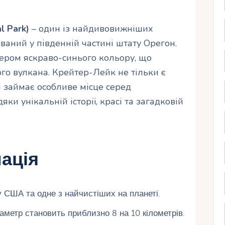
l Park)
– один із найдивовижніших
аний у південній частині штату Орегон.
зером яскраво-синього кольору, що
го вулкана. Крейтер-Лейк не тільки є
 займає особливе місце серед
и унікальній історії, красі та загадковій
ація
 США та одне з найчистіших на планеті.
іаметр становить приблизно 8 на 10 кілометрів.