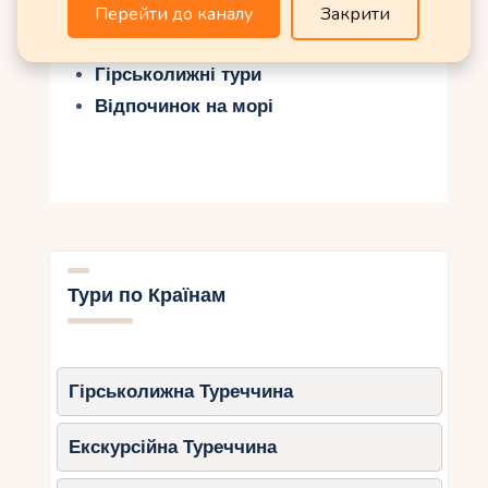
Екскурсійні тури
Перейти до каналу
Закрити
Гарячі тури
Гірськолижні тури
Відпочинок на морі
Тури по Країнам
Гірськолижна Туреччина
Екскурсійна Туреччина