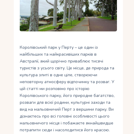
Укр
Ру
Королівський парк у Перту – це один із
найбільших та найкрасивіших парків в
Австралії, який щорічно приваблює тисячі
туристів з усього світу. Це місце, де природа та
культура злиті в одне ціле, створюючи
неповторну атмосферу відпочинку та розваг. У
цій статті ми розповімо про історію
Королівського парку, його природне багатство,
розваги для всієї родини, культурні заходи та
вид на мальовничий Перт з вершини парку. Ви
дізнаєтесь про всі головні особливості цього
мальовничого місця і побажаєте якнайшвидше
потрапити сюди і насолодитися його красою.