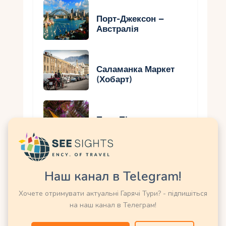
Порт-Джексон –
Австралія
Саламанка Маркет
(Хобарт)
Парк Південного
Берега (Брісбен)
Можливо Вас зацікавить ще:
Наш канал в Telegram!
Енциклопедія Курортів та Країн
Хочете отримувати актуальні Гарячі Тури? - підпишіться
Світу
на наш канал в Телеграм!
Пошук турів онлайн