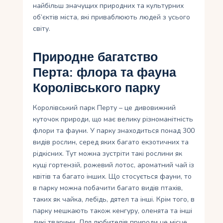
найбільш значущих природних та культурних
об’єктів міста, які приваблюють людей з усього
світу.
Природне багатство
Перта: флора та фауна
Королівського парку
Королівський парк Перту – це дивовижний
куточок природи, що має велику різноманітність
флори та фауни. У парку знаходиться понад 300
видів рослин, серед яких багато екзотичних та
рідкісних. Тут можна зустріти такі рослини як
кущі гортензій, рожевий лотос, ароматний чай із
квітів та багато інших. Що стосується фауни, то
в парку можна побачити багато видів птахів,
таких як чайка, лебідь, дятел та інші. Крім того, в
парку мешкають також кенгуру, оленята та інші
дикі тварини. Для любителів природи це місце