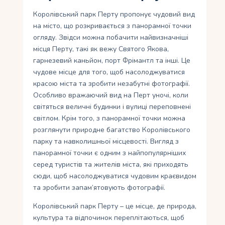
Королівський парк Перту пропонує чудовий вид
на місто, що розкривається з панорамної точки
огляду. Звідси можна побачити найвизначніші
місця Перту, такі як вежу Святого Якова,
гарнезевий каньйон, порт Фрімантл та інші. Це
чудове місце для того, щоб насолоджуватися
красою міста та зробити незабутні фотографії.
Особливо вражаючий вид на Перт уночі, коли
світяться величні будинки і вулиці переповнені
світлом. Крім того, з панорамної точки можна
розглянути природне багатство Королівського
парку та навколишньої місцевості. Вигляд з
панорамної точки є одним з найпопулярніших
серед туристів та жителів міста, які приходять
сюди, щоб насолоджуватися чудовим краєвидом
та зробити запам’ятовують фотографії.
Королівський парк Перту – це місце, де природа,
культура та відпочинок переплітаються, щоб