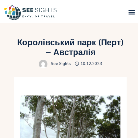
Пошук турів
Королівський парк (Перт)
Гарячі тури
– Австралія
See Sights
10.12.2023
Типи Турів
Країни
Інфо
Блог
Контакти