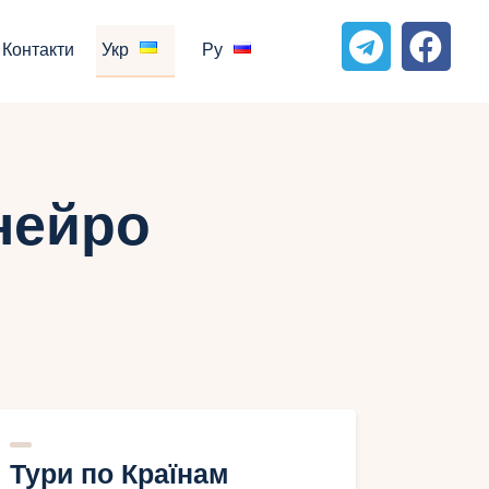
Контакти
Укр
Ру
нейро
Тури по Країнам