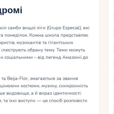
дромі
л самби вищої ліги (Grupo Especial), які
та понеділок. Кожна школа представляє
истів, музикантів та гігантських
о ілюструють обрану тему. Теми можуть
и соціальними – від легенд Амазонії до
 та Beija-Flor, змагаються за звання
оцінюючи костюми, музику, синхронність
ше видовище, а й вираз ідентичності:
 та їхні виступи — це спосіб розповісти