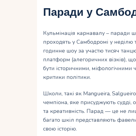
Паради у Самбо
Кульмінація карнавалу – паради шкі
проходять у Самбодромі у неділю 
годинне шоу за участю тисяч танцюр
платформ (алегоричних візків), щ
бути історичними, міфологічними ч
критики політики.
Школи, такі як Mangueira, Salgueiro
чемпіона, яке присуджують судді, 
та креативність. Парад — це не ли
багато шкіл представляють фавели,
свою історію.