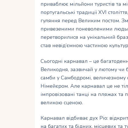
приваблює мільйони туристів та мі
португальські традиції XVI столітт
гуляння перед Великим постом. З
привезеними поневоленими людьми,
перетворилися на унікальний браз
став невід’ємною частиною культур
Сьогодні карнавал – це багатоденн
Великодня, зазвичай у лютому чи б
самби у Самбодромі, величезному 
Німейєром. Але карнавал це не тіл
імпровізовані танці на пляжах та п
великою сценою.
Карнавал відбиває дух Ріо: відкриті
на багатих та бідних, місцевих та т