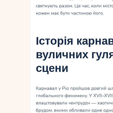
святкують разом. Це час, коли місто
кожен має бути частиною його.
Історія карнав
вуличних гуля
сцени
Карнавал у Ріо пройшов довгий шл
глобального феномену. У XVII–XVIII
влаштовували «ентрудо» — хаотичн
брудом, якими обливали одне одног