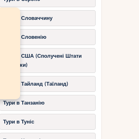
Тури в Словаччину
Тури в Словенію
Тури в США (Сполучені Штати
Америки)
Тури в Тайланд (Таїланд)
Тури в Танзанію
Тури в Туніс