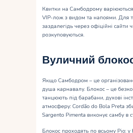
Квитки на Самбодрому варіюються 
VIP-лож з видом та напоями. Для 
заздалегідь через офіційні сайти ч
розкуповуються.
Вуличний блоко
Якщо Самбодром – це організоване ш
душа карнавалу. Блокос – це безкош
танцюють під барабани, духові інс
атмосферу: Cordão do Bola Preta зб
Sargento Pimenta виконує самбу в ст
Блокос проходять по всьому Ріо: у 