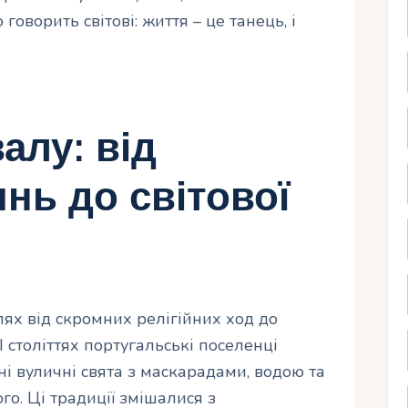
 говорить світові: життя – це танець, і
алу: від
нь до світової
ях від скромних релігійних ход до
 століттях португальські поселенці
і вуличні свята з маскарадами, водою та
о. Ці традиції змішалися з