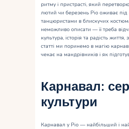
ритму і пристрасті, який перетворю
лютий чи березень Ріо оживає під
танцюристами в блискучих костюмах
неможливо описати — її треба відчу
культура, історія та радість життя, 
статті ми поринемо в магію карнава
чекає на мандрівників і як підготув
Карнавал: се
культури
Карнавал у Ріо — найбільший і най