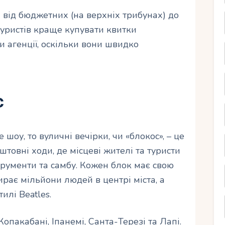
від бюджетних (на верхніх трибунах) до
туристів краще купувати квитки
и агенції, оскільки вони швидко
с
оу, то вуличні вечірки, чи «блокос», – це
товні ходи, де місцеві жителі та туристи
трументи та самбу. Кожен блок має свою
ирає мільйони людей в центрі міста, а
илі Beatles.
Копакабані, Іпанемі, Санта-Терезі та Лапі.