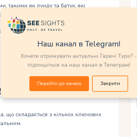
, такими як лунду та батук, які
о стали основою самби.
 організованим.
Наш канал в Telegram!
у стало переломним моментом. та
Хочете отримувати актуальні Гарячі Тури? -
підпишіться на наш канал в Телеграм!
Перейти до каналу
Закрити
енти карнавалу
ка, що складається з кількох ключових
кальним.