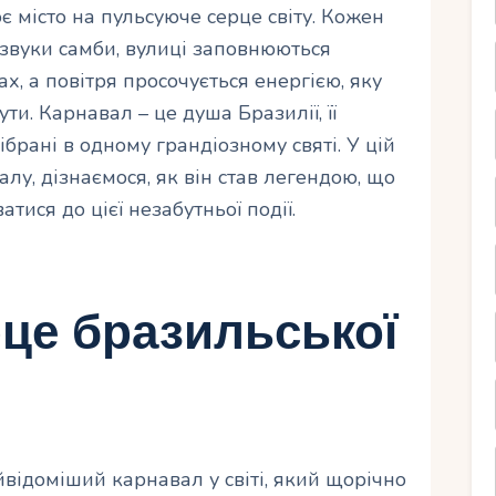
є місто на пульсуюче серце світу. Кожен
 звуки самби, вулиці заповнюються
, а повітря просочується енергією, яку
ти. Карнавал – це душа Бразилії, її
зібрані в одному грандіозному святі. У цій
лу, дізнаємося, як він став легендою, що
атися до цієї незабутньої події.
рце бразильської
відоміший карнавал у світі, який щорічно