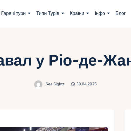
ошук турів
Гарячі тури
Типи Турів
Країни
Інфо
Блог
арячі тури
ипи Турів
раїни
авал у Ріо-де-Жа
нфо
лог
See Sights
30.04.2025
онтакти
Укр