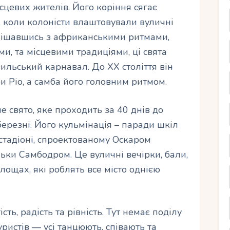
сцевих жителів. Його коріння сягає
я, коли колоністи влаштовували вуличні
мішавшись з африканськими ритмами,
 та місцевими традиціями, ці свята
ильський карнавал. До XX століття він
и Ріо, а самба його головним ритмом.
е свято, яке проходить за 40 днів до
ерезні. Його кульмінація – паради шкіл
стадіоні, спроектованому Оскаром
ьки Самбодром. Це вуличні вечірки, бали,
лощах, які роблять все місто однією
сть, радість та рівність. Тут немає поділу
уристів — усі танцюють, співають та