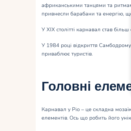
африканськими танцями та ритмами
привнесли барабани та енергію, щ
У ХІХ столітті карнавал став більш
У 1984 році відкриття Самбодром
приваблює туристів.
Головні елем
Карнавал у Ріо – це складна мозаї
елементів. Ось що робить його уні