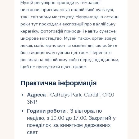
Музей регулярно проводить тимчасові
виставки, присвячені як валлійській культурі,
так і світовому мистецтву. Наприклад, в останні
роки тут проходили експозиції про валлійську
кераміку, фотографії природи і навіть сучасне
цифрове мистецтво. Музей також організовує
лекції, майстер-класи та сімейні дні, що робить
його живим культурним центром. Перевірте
розклад на офіційному сайті перед відвідинами,
щоб не пропустити щось цікаве.
Практична інформація
Адреса
: Cathays Park, Cardiff, CF10
3NP.
Години роботи
: З вівторка по
неділю, з 10:00 до 17:00. Закритий у
понеділок, за винятком державних
свят.