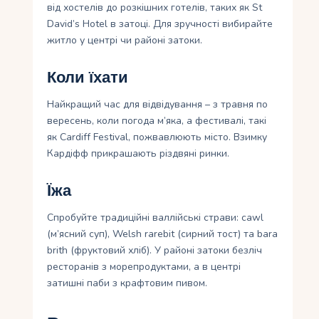
від хостелів до розкішних готелів, таких як St
David’s Hotel в затоці. Для зручності вибирайте
житло у центрі чи районі затоки.
Коли їхати
Найкращий час для відвідування – з травня по
вересень, коли погода м’яка, а фестивалі, такі
як Cardiff Festival, пожвавлюють місто. Взимку
Кардіфф прикрашають різдвяні ринки.
Їжа
Спробуйте традиційні валлійські страви: cawl
(м’ясний суп), Welsh rarebit (сирний тост) та bara
brith (фруктовий хліб). У районі затоки безліч
ресторанів з морепродуктами, а в центрі
затишні паби з крафтовим пивом.