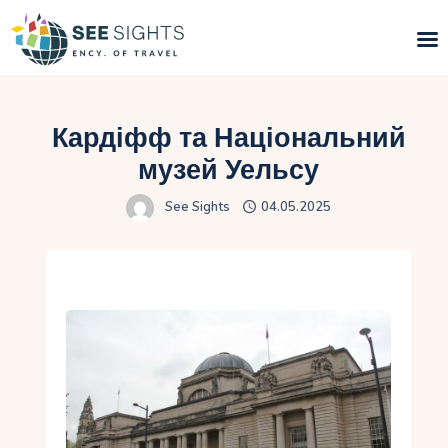
Пошук турів
Кардіфф та Національний
Гарячі тури
музей Уельсу
See Sights
04.05.2025
Типи Турів
Країни
Інфо
Блог
Контакти