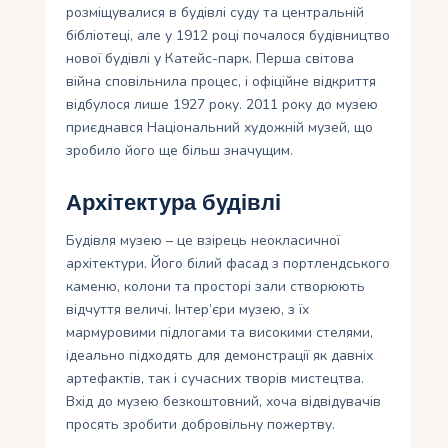
розміщувалися в будівлі суду та центральній
бібліотеці, але у 1912 році почалося будівництво
нової будівлі у Катейс-парк. Перша світова
війна сповільнила процес, і офіційне відкриття
відбулося лише 1927 року. 2011 року до музею
приєднався Національний художній музей, що
зробило його ще більш значущим.
Архітектура будівлі
Будівля музею – це взірець неокласичної
архітектури. Його білий фасад з портлендського
каменю, колони та просторі зали створюють
відчуття величі. Інтер’єри музею, з їх
мармуровими підлогами та високими стелями,
ідеально підходять для демонстрації як давніх
артефактів, так і сучасних творів мистецтва.
Вхід до музею безкоштовний, хоча відвідувачів
просять зробити добровільну пожертву.