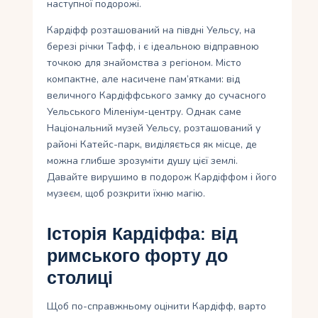
наступної подорожі.
Кардіфф розташований на півдні Уельсу, на
березі річки Тафф, і є ідеальною відправною
точкою для знайомства з регіоном. Місто
компактне, але насичене пам’ятками: від
величного Кардіффського замку до сучасного
Уельського Міленіум-центру. Однак саме
Національний музей Уельсу, розташований у
районі Катейс-парк, виділяється як місце, де
можна глибше зрозуміти душу цієї землі.
Давайте вирушимо в подорож Кардіффом і його
музеєм, щоб розкрити їхню магію.
Історія Кардіффа: від
римського форту до
столиці
Щоб по-справжньому оцінити Кардіфф, варто