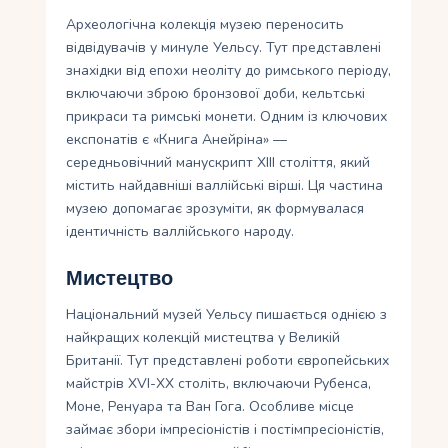
Археологічна колекція музею переносить
відвідувачів у минуле Уельсу. Тут представлені
знахідки від епохи неоліту до римського періоду,
включаючи зброю бронзової доби, кельтські
прикраси та римські монети. Одним із ключових
експонатів є «Книга Анейріна» —
середньовічний манускрипт XIII століття, який
містить найдавніші валлійські вірші. Ця частина
музею допомагає зрозуміти, як формувалася
ідентичність валлійського народу.
Мистецтво
Національний музей Уельсу пишається однією з
найкращих колекцій мистецтва у Великій
Британії. Тут представлені роботи європейських
майстрів XVI-XX століть, включаючи Рубенса,
Моне, Ренуара та Ван Гога. Особливе місце
займає збори імпресіоністів і постімпресіоністів,