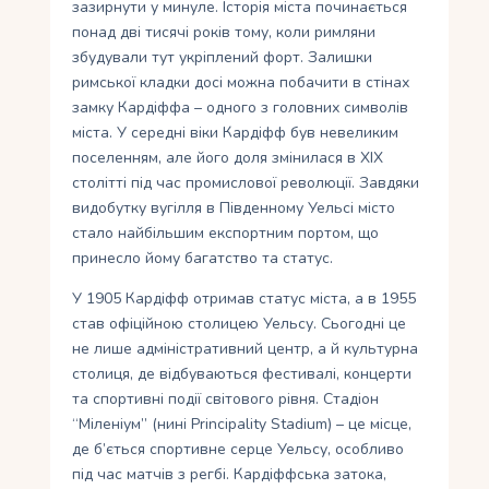
зазирнути у минуле. Історія міста починається
понад дві тисячі років тому, коли римляни
збудували тут укріплений форт. Залишки
римської кладки досі можна побачити в стінах
замку Кардіффа – одного з головних символів
міста. У середні віки Кардіфф був невеликим
поселенням, але його доля змінилася в XIX
столітті під час промислової революції. Завдяки
видобутку вугілля в Південному Уельсі місто
стало найбільшим експортним портом, що
принесло йому багатство та статус.
У 1905 Кардіфф отримав статус міста, а в 1955
став офіційною столицею Уельсу. Сьогодні це
не лише адміністративний центр, а й культурна
столиця, де відбуваються фестивалі, концерти
та спортивні події світового рівня. Стадіон
“Міленіум” (нині Principality Stadium) – це місце,
де б’ється спортивне серце Уельсу, особливо
під час матчів з регбі. Кардіффська затока,