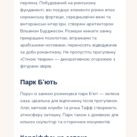
перлина. Побудований на римському
фундаменті, він поєднує елементи різних епох:
норманську фортецю, середньовічні вежі та
вікторіанські інтер’єри, створені архітектором
Вільямом Бурджесом. Розкішні кімнати замку,
прикрашені позолотою, вітражами та
арабськими мотивами, переносять відвідувачів
за доби романтизму. Не пропустіть прогулянку
«Стіною тварин» — декоративною огорожею з
фігурами звірів.
Парк Б’ють
Поруч із замком розкинувся парк Б’ют — зелена
оаза, ідеальна для відпочинку після прогулянок.
Алеї, квіткові клумби та річка Тафф створюють
атмосферу затишку. Парк також є домівкою для
кількох скульптур та історичних монументів.