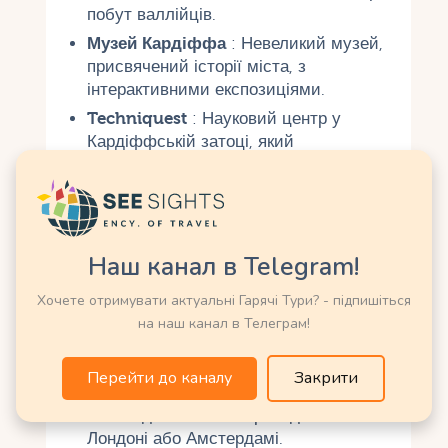
побут валлійців.
Музей Кардіффа
: Невеликий музей,
присвячений історії міста, з
інтерактивними експозиціями.
Techniquest
: Науковий центр у
Кардіффській затоці, який
сподобається дітям та дорослим.
Практичні поради для
туристів
Наш канал в Telegram!
Хочете отримувати актуальні Гарячі Тури? - підпишіться
Як дістатися до Кардіффа
на наш канал в Телеграм!
Літаком
: Аеропорт Кардіффа (CWL)
знаходиться в 19 км від центру.
Перейти до каналу
Закрити
Прямих рейсів з Росії немає, але
можна дістатися з пересадкою в
Лондоні або Амстердамі.