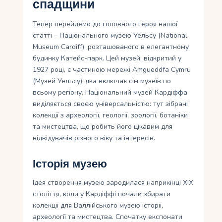
спадщини
Тепер перейдемо до головного героя нашої
статті – Національного музею Уельсу (National
Museum Cardiff), розташованого в елегантному
будинку Катейс-парк. Цей музей, відкритий у
1927 році, є частиною мережі Amgueddfa Cymru
(Музей Уельсу), яка включає сім музеїв по
всьому регіону. Національний музей Кардіффа
виділяється своєю універсальністю: тут зібрані
колекції з археології, геології, зоології, ботаніки
та мистецтва, що робить його цікавим для
відвідувачів різного віку та інтересів.
Історія музею
Ідея створення музею зародилася наприкінці XIX
століття, коли у Кардіффі почали збирати
колекції для Валлійського музею історії,
археології та мистецтва. Спочатку експонати