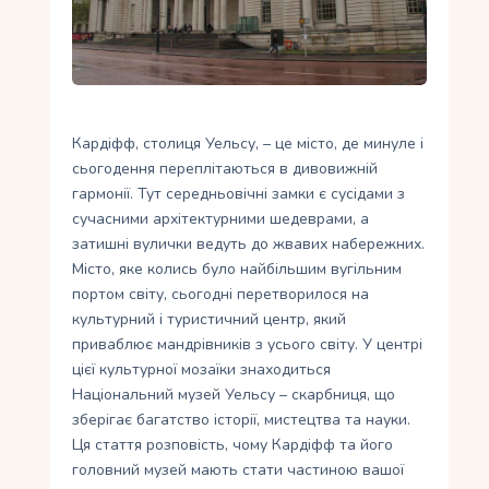
Укр
Ру
Кардіфф, столиця Уельсу, – це місто, де минуле і
сьогодення переплітаються в дивовижній
гармонії. Тут середньовічні замки є сусідами з
сучасними архітектурними шедеврами, а
затишні вулички ведуть до жвавих набережних.
Місто, яке колись було найбільшим вугільним
портом світу, сьогодні перетворилося на
культурний і туристичний центр, який
приваблює мандрівників з усього світу. У центрі
цієї культурної мозаїки знаходиться
Національний музей Уельсу – скарбниця, що
зберігає багатство історії, мистецтва та науки.
Ця стаття розповість, чому Кардіфф та його
головний музей мають стати частиною вашої