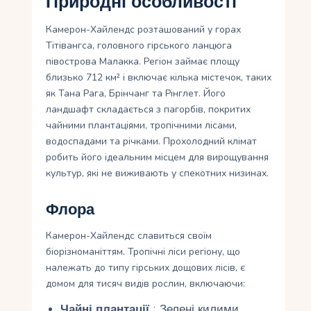
Природні особливості
Камерон-Хайлендс розташований у горах
Тітівангса, головного гірського ланцюга
півострова Малакка. Регіон займає площу
близько 712 км² і включає кілька містечок, таких
як Тана Рага, Брінчанг та Рінглет. Його
ландшафт складається з пагорбів, покритих
чайними плантаціями, тропічними лісами,
водоспадами та річками. Прохолодний клімат
робить його ідеальним місцем для вирощування
культур, які не виживають у спекотних низинах.
Флора
Камерон-Хайлендс славиться своїм
біорізноманіттям. Тропічні ліси регіону, що
належать до типу гірських дощових лісів, є
домом для тисяч видів рослин, включаючи:
Чайні плантації
: Зелені килими