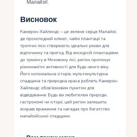
Малайзії.
Висновок
Камерон-Хайлендс – це зелене серце Малайзії,
де прохолодний клімат, чайні плантації та
тропічні ліси створюють ідеальні умови для
відпочинку та пригод. Від екскурсій плантаціями
до трекінгу в Моховому лісі, регіон пропонує
різноманітні активності для будь-якого віку.
Його колоніальна історія, мультикультурна
спадщина та природна краса роблять Камерон-
Хайлендс обов’язковим пунктом для
відвідування. Будь ви любителем природи,
гастрономії чи історії, цей регіон залишить
яскраві враження та нагадає про багатство
малайзійської спадщини.