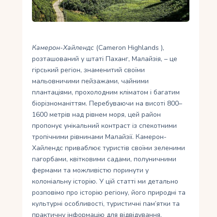
Укр
Ру
Камерон-Хайлендс
(Cameron Highlands ),
розташований у штаті Паханг, Малайзія, – це
гірський регіон, знаменитий своїми
мальовничими пейзажами, чайними
плантаціями, прохолодним кліматом і багатим
біорізноманіттям. Перебуваючи на висоті 800–
1600 метрів над рівнем моря, цей район
пропонує унікальний контраст із спекотними
тропічними рівнинами Малайзії. Камерон-
Хайлендс приваблює туристів своїми зеленими
пагорбами, квітковими садами, полуничними
фермами та можливістю поринути у
колоніальну історію. У цій статті ми детально
розповімо про історію регіону, його природні та
культурні особливості, туристичні пам’ятки та
практичну інформацію для відвідування.