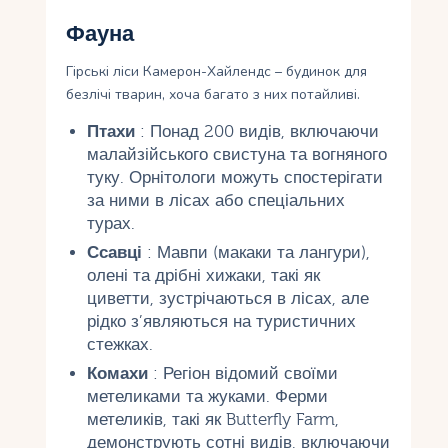
Фауна
Гірські ліси Камерон-Хайлендс – будинок для
безлічі тварин, хоча багато з них потайливі.
Птахи
: Понад 200 видів, включаючи
малайзійського свистуна та вогняного
туку. Орнітологи можуть спостерігати
за ними в лісах або спеціальних
турах.
Ссавці
: Мавпи (макаки та лангури),
олені та дрібні хижаки, такі як
циветти, зустрічаються в лісах, але
рідко з’являються на туристичних
стежках.
Комахи
: Регіон відомий своїми
метеликами та жуками. Ферми
метеликів, такі як Butterfly Farm,
демонструють сотні видів, включаючи