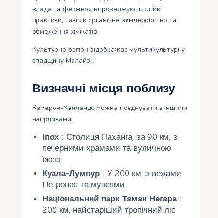
влада та фермери впроваджують стійкі
практики, такі як органічне землеробство та
обмеження хімікатів.
Культурно регіон відображає мультикультурну
спадщину Малайзії.
Визначні місця поблизу
Камерон-Хайлендс можна поєднувати з іншими
напрямками:
Іпох
: Столиця Паханга, за 90 км, з
печерними храмами та вуличною
їжею.
Куала-Лумпур
: У 200 км, з вежами
Петронас та музеями.
Національний парк Таман Негара
:
200 км, найстаріший тропічний ліс