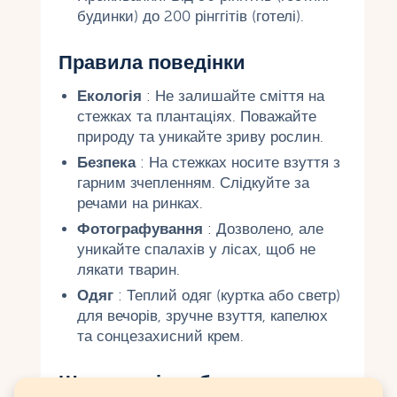
будинки) до 200 рінггітів (готелі).
Правила поведінки
Екологія
: Не залишайте сміття на
стежках та плантаціях. Поважайте
природу та уникайте зриву рослин.
Безпека
: На стежках носите взуття з
гарним зчепленням. Слідкуйте за
речами на ринках.
Фотографування
: Дозволено, але
уникайте спалахів у лісах, щоб не
лякати тварин.
Одяг
: Теплий одяг (куртка або светр)
для вечорів, зручне взуття, капелюх
та сонцезахисний крем.
Що взяти із собою