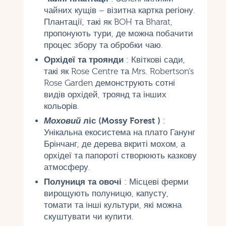
чайних кущів – візитна картка регіону.
Плантації, такі як BOH та Bharat,
пропонують тури, де можна побачити
процес збору та обробки чаю.
Орхідеї та троянди
: Квіткові сади,
такі як Rose Centre та Mrs. Robertson’s
Rose Garden демонструють сотні
видів орхідей, троянд та інших
кольорів.
Моховий
ліс (Mossy Forest )
:
Унікальна екосистема на плато Ганунг
Брінчанг, де дерева вкриті мохом, а
орхідеї та папороті створюють казкову
атмосферу.
Полуниця та овочі
: Місцеві ферми
вирощують полуницю, капусту,
томати та інші культури, які можна
скуштувати чи купити.