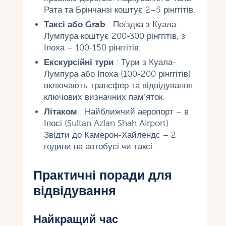
Рата та Брінчанзі коштує 2–5 рінггітів.
Таксі або Grab
: Поїздка з Куала-
Лумпура коштує 200-300 рінггітів, з
Іпоха – 100-150 рінггітів.
Екскурсійні тури
: Тури з Куала-
Лумпура або Іпоха (100-200 рінггітів)
включають трансфер та відвідування
ключових визначних пам’яток.
Літаком
: Найближчий аеропорт – в
Іпосі (Sultan Azlan Shah Airport).
Звідти до Камерон-Хайлендс – 2
години на автобусі чи таксі.
Практичні поради для
відвідування
Найкращий час