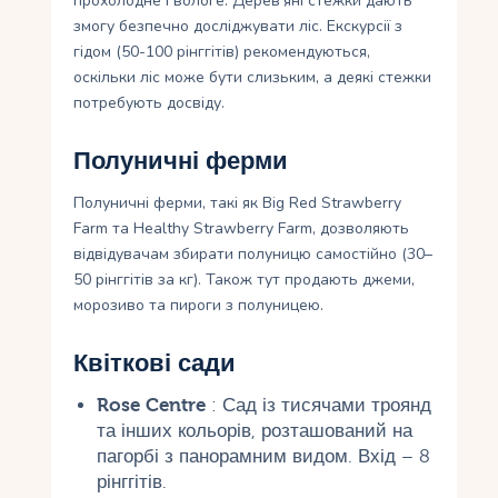
прохолодне і вологе. Дерев’яні стежки дають
змогу безпечно досліджувати ліс. Екскурсії з
гідом (50-100 рінггітів) рекомендуються,
оскільки ліс може бути слизьким, а деякі стежки
потребують досвіду.
Полуничні ферми
Полуничні ферми, такі як Big Red Strawberry
Farm та Healthy Strawberry Farm, дозволяють
відвідувачам збирати полуницю самостійно (30–
50 рінггітів за кг). Також тут продають джеми,
морозиво та пироги з полуницею.
Квіткові сади
Rose Centre
: Сад із тисячами троянд
та інших кольорів, розташований на
пагорбі з панорамним видом. Вхід – 8
рінггітів.