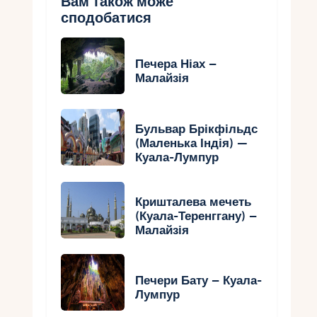
Вам також може
сподобатися
Печера Ніах –
Малайзія
Бульвар Брікфільдс
(Маленька Індія) —
Куала-Лумпур
Кришталева мечеть
(Куала-Теренггану) –
Малайзія
Печери Бату – Куала-
Лумпур