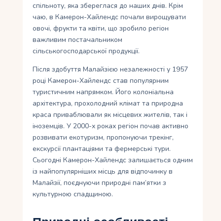
спільноту, яка збереглася до наших днів. Крім
чаю, в Камерон-Хайлендс почали вирощувати
овочі, фрукти та квіти, що зробило регіон
важливим постачальником
сільськогосподарської продукції.
Після здобуття Малайзією незалежності у 1957
році Камерон-Хайлендс став популярним
туристичним напрямком. Його колоніальна
архітектура, прохолодний клімат та природна
краса приваблювали як місцевих жителів, так і
іноземців. У 2000-х роках регіон почав активно
розвивати екотуризм, пропонуючи трекінг,
екскурсії плантаціями та фермерські тури.
Сьогодні Камерон-Хайлендс залишається одним
із найпопулярніших місць для відпочинку в
Малайзії, поєднуючи природні пам’ятки з
культурною спадщиною.