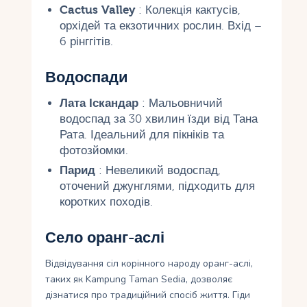
Cactus Valley
: Колекція кактусів,
орхідей та екзотичних рослин. Вхід –
6 рінггітів.
Водоспади
Лата Іскандар
: Мальовничий
водоспад за 30 хвилин їзди від Тана
Рата. Ідеальний для пікніків та
фотозйомки.
Парид
: Невеликий водоспад,
оточений джунглями, підходить для
коротких походів.
Село оранг-аслі
Відвідування сіл корінного народу оранг-аслі,
таких як Kampung Taman Sedia, дозволяє
дізнатися про традиційний спосіб життя. Гіди