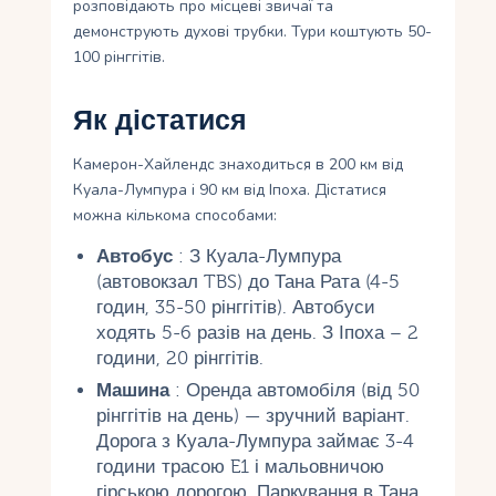
розповідають про місцеві звичаї та
демонструють духові трубки. Тури коштують 50-
100 рінггітів.
Як дістатися
Камерон-Хайлендс знаходиться в 200 км від
Куала-Лумпура і 90 км від Іпоха. Дістатися
можна кількома способами:
Автобус
: З Куала-Лумпура
(автовокзал TBS) до Тана Рата (4-5
годин, 35-50 рінггітів). Автобуси
ходять 5-6 разів на день. З Іпоха – 2
години, 20 рінггітів.
Машина
: Оренда автомобіля (від 50
рінггітів на день) — зручний варіант.
Дорога з Куала-Лумпура займає 3-4
години трасою E1 і мальовничою
гірською дорогою. Паркування в Тана