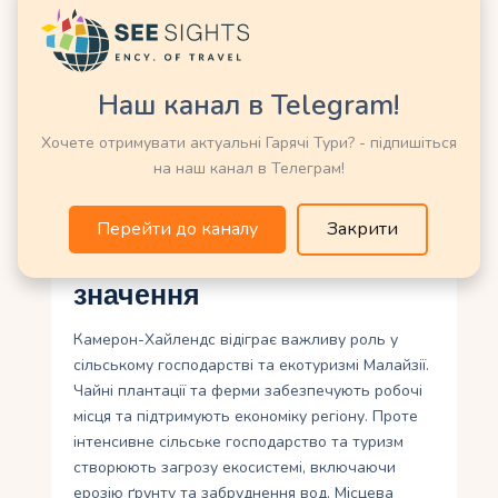
Пляшку води та легке перекушування.
Фотоапарат або бінокль для зйомки
пейзажів та спостереження за
Наш канал в Telegram!
птахами.
Дощовик та теплий одяг для вечорів.
Хочете отримувати актуальні Гарячі Тури? - підпишіться
на наш канал в Телеграм!
Готівка (дрібні купюри) для ферм та
кафе.
Перейти до каналу
Закрити
Культурне та екологічне
значення
Камерон-Хайлендс відіграє важливу роль у
сільському господарстві та екотуризмі Малайзії.
Чайні плантації та ферми забезпечують робочі
місця та підтримують економіку регіону. Проте
інтенсивне сільське господарство та туризм
створюють загрозу екосистемі, включаючи
ерозію ґрунту та забруднення вод. Місцева