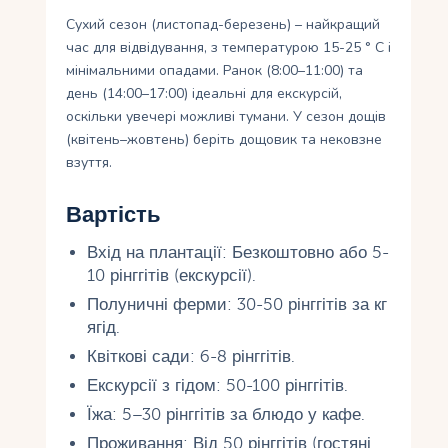
Сухий сезон (листопад-березень) – найкращий
час для відвідування, з температурою 15-25 ° C і
мінімальними опадами. Ранок (8:00–11:00) та
день (14:00–17:00) ідеальні для екскурсій,
оскільки увечері можливі тумани. У сезон дощів
(квітень–жовтень) беріть дощовик та нековзне
взуття.
Вартість
Вхід на плантації: Безкоштовно або 5-
10 рінггітів (екскурсії).
Полуничні ферми: 30-50 рінггітів за кг
ягід.
Квіткові сади: 6-8 рінггітів.
Екскурсії з гідом: 50-100 рінггітів.
Їжа: 5–30 рінггітів за блюдо у кафе.
Проживання: Від 50 рінггітів (гостяні