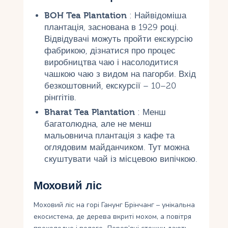
BOH Tea Plantation
: Найвідоміша
плантація, заснована в 1929 році.
Відвідувачі можуть пройти екскурсію
фабрикою, дізнатися про процес
виробництва чаю і насолодитися
чашкою чаю з видом на пагорби. Вхід
безкоштовний, екскурсії – 10–20
рінггітів.
Bharat Tea Plantation
: Менш
багатолюдна, але не менш
мальовнича плантація з кафе та
оглядовим майданчиком. Тут можна
скуштувати чай із місцевою випічкою.
Моховий ліс
Моховий ліс на горі Ганунг Брінчанг – унікальна
екосистема, де дерева вкриті мохом, а повітря