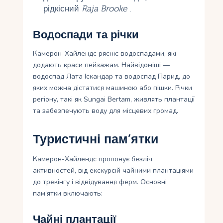
рідкісний
Raja Brooke
.
Водоспади та річки
Камерон-Хайлендс рясніє водоспадами, які
додають краси пейзажам. Найвідоміші —
водоспад Лата Іскандар та водоспад Парид, до
яких можна дістатися машиною або пішки. Річки
регіону, такі як Sungai Bertam, живлять плантації
та забезпечують воду для місцевих громад.
Туристичні пам’ятки
Камерон-Хайлендс пропонує безліч
активностей, від екскурсій чайними плантаціями
до трекінгу і відвідування ферм. Основні
пам’ятки включають:
Чайні плантації