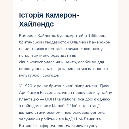
Історія Камерон-
Хайлендс
Камерон-Хайлендс був відкритий в 1885 році
британським геодезистом Вільямом Камероном,
на честь якого регіон і отримав свою назву.
почали активно розвивати як
сільськогосподарський центр, особливо для
вирощування чаю, що залишається ключовою
культурою і сьогодні.
У 1920-х роках британський підприємець Джон
Арчібальд Рассел заснував першу велику чайну
плантацію — BOH Plantations, яка досі є однією
з найвідоміших у Малайзії. Чайні плантації
швидко стали економічною основою регіону,
залучаючи робітників з Індії, Шрі-Ланки та
Китаю. Це сформувало мультикультурну