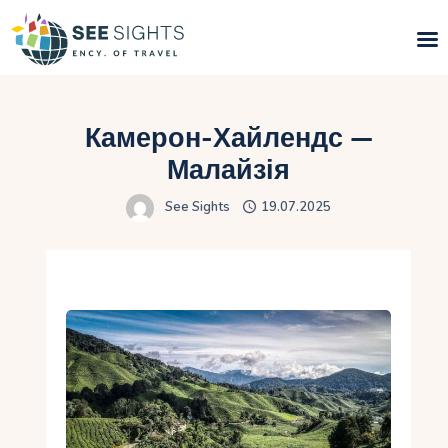
Пошук турів
Камерон-Хайлендс —
Гарячі тури
Малайзія
See Sights
19.07.2025
Типи Турів
Країни
Інфо
Блог
Контакти