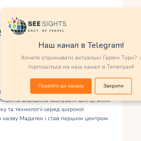
ення
Наш канал в Telegram!
 національного
Хочете отримувати актуальні Гарячі Тури? -
підпишіться на наш канал в Телеграм!
Перейти до каналу
Закрити
аціонального музею науки розпочалась у
тивістів вирішила заснувати центр, який
ку та технології серед широкої
в назву Мадатек і став першим центром