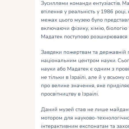
Зусиллями команди ентузіастів, М
втілення у реальність у 1986 році,
межах цього музею було представ
включаючи фізику, хімію, біологію 
Мадатек поступово розширювався і
Завдяки пожертвам та державній пі
національним центром науки. Сьог
науки або Мадатек є одним з прові
не тільки в Ізраїлі, але й у всьому
про велике значення, яке приділяє
просвітництву в Ізраїлі.
Даний музей став не лише майданч
мотором для науково-технологічно
інтерактивним експонатам та зах