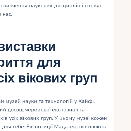
о вивчення наукових дисциплін і сприяє
 нас.
 виставки
риття для
сіх вікових груп
й музей науки та технологій у Хайфі,
 досвід через свої експозиції та
ків усіх вікових груп. У цьому музеї кожен
е для себе. Експозиції Мадатек охоплюють