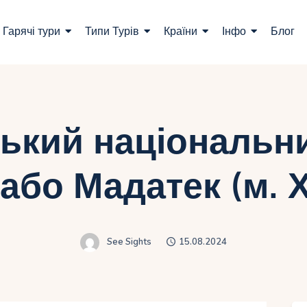
ошук турів
Гарячі тури
Типи Турів
Країни
Інфо
Блог
арячі тури
ипи Турів
раїни
ський національн
нфо
 або Мадатек (м. 
лог
онтакти
See Sights
15.08.2024
Укр