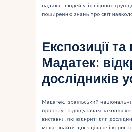
надихає людей усіх вікових груп д
поширенню знань про світ навколо
Експозиції та
Мадатек: відк
дослідників у
Мадатек, ізраїльський національни
пропонує відвідувачам захоплюючий
виставки, які відкриті для дослідни
може знайти щось цікаве і корисн