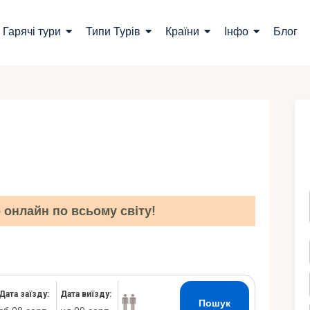
ошук турів
Гарячі тури
Типи Турів
Країни
Інфо
Блог
арячі тури
ипи Турів
раїни
нфо
лог
онлайн по всьому світу!
онтакти
Укр