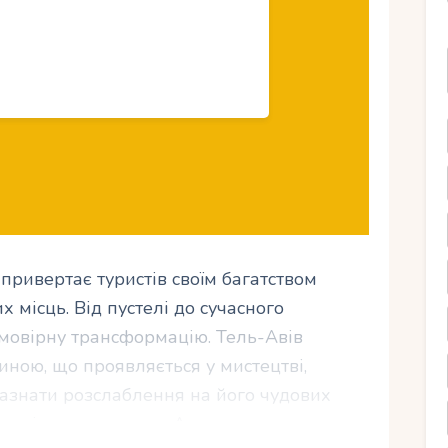
 привертає туристів своїм багатством
 місць. Від пустелі до сучасного
ймовірну трансформацію. Тель-Авів
иною, що проявляється у мистецтві,
 зазнати розслаблення на його чудових
, які пропонуються. А коли сонце