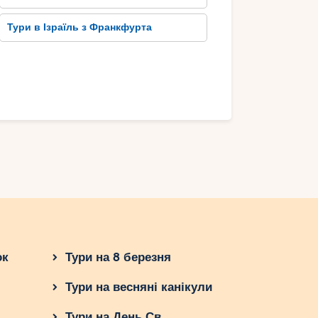
Тури в Ізраїль з Франкфурта
ок
Тури на 8 березня
Тури на весняні канікули
Тури на День Св.