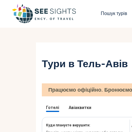
П
Пошук турів
Г
Т
К
Тури в Тель-Авів
І
Б
Працюємо офіційно. Бронюємо 
К