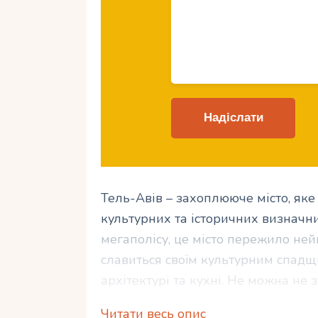
Тель-Авів – захоплююче місто, яке
культурних та історичних визначних
мегаполісу, це місто пережило не
славиться своїм культурним спадщ
архітектурі та кухні. Не можна не
пляжах та насолодитися розвагами
Читати весь опис