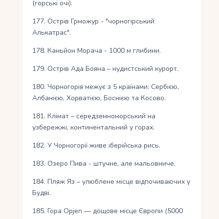
(горські очі).
177. Острів Грможур - "чорногірський
Алькатрас".
178. Каньйон Морача - 1000 м глибини.
179. Острів Ада Бояна – нудистський курорт.
180. Чорногорія межує з 5 країнами: Сербією,
Албанією, Хорватією, Боснією та Косово.
181. Клімат – середземноморський на
узбережжі, континентальний у горах.
182. У Чорногорії живе іберійська рись.
183. Озеро Пива - штучне, але мальовниче.
184. Пляж Яз – улюблене місце відпочиваючих у
Будві.
185. Гора Орjen — дощове місце Європи (5000