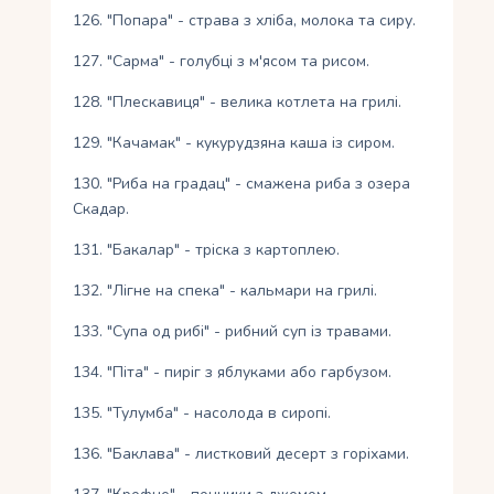
126. "Попара" - страва з хліба, молока та сиру.
127. "Сарма" - голубці з м'ясом та рисом.
128. "Плескавиця" - велика котлета на грилі.
129. "Качамак" - кукурудзяна каша із сиром.
130. "Риба на градац" - смажена риба з озера
Скадар.
131. "Бакалар" - тріска з картоплею.
132. "Лігне на спека" - кальмари на грилі.
133. "Супа од рибі" - рибний суп із травами.
134. "Піта" - пиріг з яблуками або гарбузом.
135. "Тулумба" - насолода в сиропі.
136. "Баклава" - листковий десерт з горіхами.