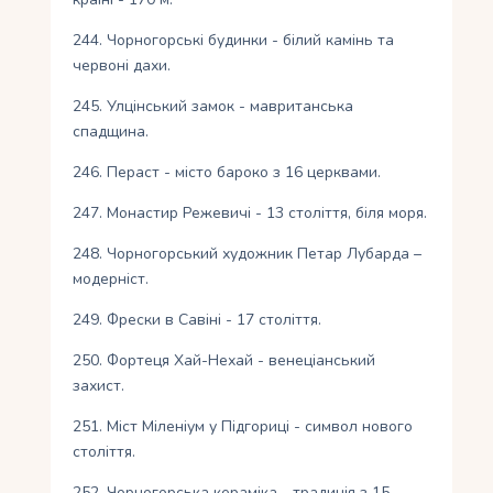
244. Чорногорські будинки - білий камінь та
червоні дахи.
245. Улцінський замок - мавританська
спадщина.
246. Пераст - місто бароко з 16 церквами.
247. Монастир Режевичі - 13 століття, біля моря.
248. Чорногорський художник Петар Лубарда –
модерніст.
249. Фрески в Савіні - 17 століття.
250. Фортеця Хай-Нехай - венеціанський
захист.
251. Міст Міленіум у Підгориці - символ нового
століття.
252. Чорногорська кераміка - традиція з 15