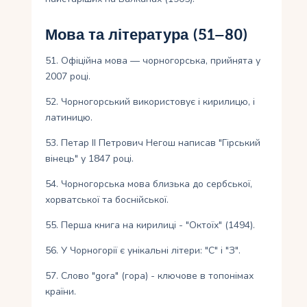
Мова та література (51–80)
51. Офіційна мова — чорногорська, прийнята у
2007 році.
52. Чорногорський використовує і кирилицю, і
латиницю.
53. Петар II Петрович Негош написав "Гірський
вінець" у 1847 році.
54. Чорногорська мова близька до сербської,
хорватської та боснійської.
55. Перша книга на кирилиці - "Октоїх" (1494).
56. У Чорногорії є унікальні літери: "С" і "З".
57. Слово "gora" (гора) - ключове в топонімах
країни.