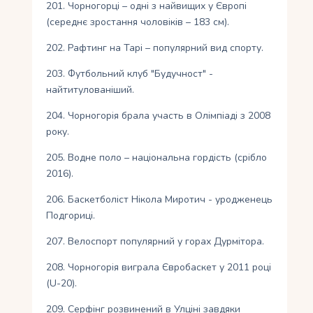
201. Чорногорці – одні з найвищих у Європі
(середнє зростання чоловіків – 183 см).
202. Рафтинг на Тарі – популярний вид спорту.
203. Футбольний клуб "Будучност" -
найтитулованіший.
204. Чорногорія брала участь в Олімпіаді з 2008
року.
205. Водне поло – національна гордість (срібло
2016).
206. Баскетболіст Нікола Миротич - уродженець
Подгориці.
207. Велоспорт популярний у горах Дурмітора.
208. Чорногорія виграла Євробаскет у 2011 році
(U-20).
209. Серфінг розвинений в Улціні завдяки