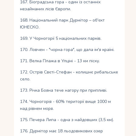
167. Біоградська гора - один із останніх
незайманих лісів Європи.
168. Національний парк Дурмітор – об'єкт
ЮНЕСКО.
169. У Чорногорії 5 національних парків.
170. Ловчен - "чорна гора", що дала ім'я країні.
171. Велка Плажа в Улціні - 13 км піску.
172. Острів Свєті-Стефан - колишнє рибальське
село.
173. Річка Бояна тече нагору при припливі.
174. Чорногорія - 60% території вище 1000 м
над рівнем моря.
175. Печера Липа - одна з найдовших (3,5 км).
176. Дурмітор має 18 льодовикових озер