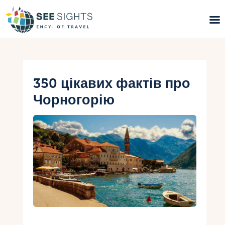
Пошук турів
Гарячі тури
350 цікавих фактів про
Чорногорію
Типи Турів
Країни
Інфо
Блог
Контакти