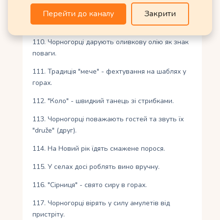
109. День святого Василя – 14 січня – велике
Перейти до каналу
Закрити
свято.
110. Чорногорці дарують оливкову олію як знак
поваги.
111. Традиція "мече" - фехтування на шаблях у
горах.
112. "Коло" - швидкий танець зі стрибками.
113. Чорногорці поважають гостей та звуть їх
"družе" (друг).
114. На Новий рік їдять смажене порося.
115. У селах досі роблять вино вручну.
116. "Сірниця" - свято сиру в горах.
117. Чорногорці вірять у силу амулетів від
пристріту.