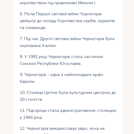
королівством під правлінням Миколи I.
6. Після Першої світової війни Чорногорія
увійшла до складу Королівства сербів, хорватів
та словенців.
7. Під час Другої світової війни Чорногорія була
окупована Італією.
8. У 1992 році Чорногорія стала частиною
Союзної Республіки Югославія.
9. Чорногорія - одна з наймолодших країн
Європи.
10. Столиця Цетіне була культурним центром до
20 століття.
11. Підгориця стала адміністративною столицею
у 1946 році.
12. Чорногорія використовує євро, хоча не