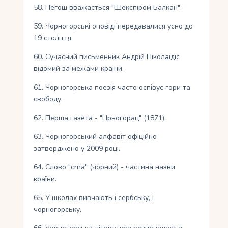
58. Негош вважається "Шекспіром Балкан".
59. Чорногорські оповіді передавалися усно до
19 століття.
60. Сучасний письменник Андрій Ніколаїдіс
відомий за межами країни.
61. Чорногорська поезія часто оспівує гори та
свободу.
62. Перша газета - "Црногорац" (1871).
63. Чорногорський алфавіт офіційно
затверджено у 2009 році.
64. Слово "crna" (чорний) - частина назви
країни.
65. У школах вивчають і сербську, і
чорногорську.