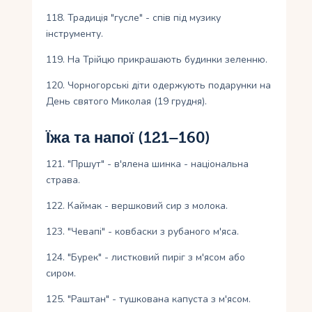
118. Традиція "гусле" - спів під музику
інструменту.
119. На Трійцю прикрашають будинки зеленню.
120. Чорногорські діти одержують подарунки на
День святого Миколая (19 грудня).
Їжа та напої (121–160)
121. "Пршут" - в'ялена шинка - національна
страва.
122. Каймак - вершковий сир з молока.
123. "Чевапі" - ковбаски з рубаного м'яса.
124. "Бурек" - листковий пиріг з м'ясом або
сиром.
125. "Раштан" - тушкована капуста з м'ясом.