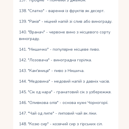
137. "Крофне" - пончики з джемом.
138. "Слатко" - варення із фруктів як десерт.
139. "Ракія" - міцний напій зі слив або винограду.
140. "Вранач" - червоне вино з місцевого сорту
винограду.
141. "Нікшичко" - популярне місцеве пиво.
142. "Лозовача" - виноградна горілка.
143. "Кам'яниця" - пиво з Нікшича.
144. "Медовина" - медовий напій з давніх часів.
145. "Сік од нара" - гранатовий сік з узбережжя.
146. "Оливкова олія" - основа кухні Чорногорії.
147. "Чай од липе" - липовий чай як ліки.
148. "Козю сир" - козячий сир з гірських сіл.