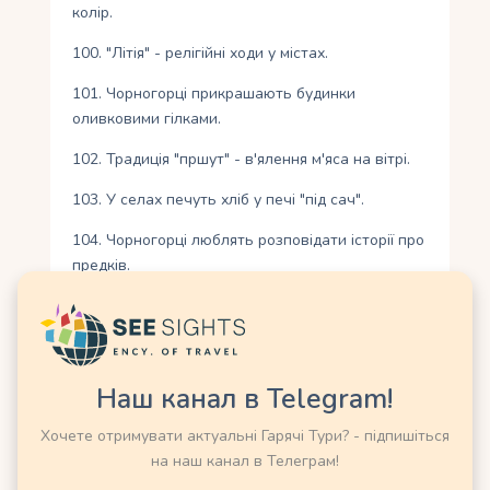
колір.
100. "Літія" - релігійні ходи у містах.
101. Чорногорці прикрашають будинки
оливковими гілками.
102. Традиція "пршут" - в'ялення м'яса на вітрі.
103. У селах печуть хліб у печі "під сач".
104. Чорногорці люблять розповідати історії про
предків.
105. Фестиваль оливок проходить у Барі.
106. "Кум" - хрещений батько - важлива роль у
сім'ї.
Наш канал в Telegram!
107. Чорногорські чоловіки носять вуса як
Хочете отримувати актуальні Гарячі Тури? - підпишіться
символ мужності.
на наш канал в Телеграм!
108. На весіллях стріляють у повітря з рушниць.