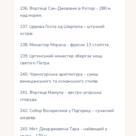
236. Фортеця Сан-Джованні в Которі - 280 м
над морем.
237. Церква Госпа од Шкрпела – штучний
острів.
238. Монастир Морача - фрески 13 століття.
239. Цетинський монастир зберігає мощі
святого Петра.
240. Чорногорська архітектура - суміш
венеціанського та османського стилів.
241. Фортеця Мамула - австро-угорська
споруда.
242. Собор Воскресіння у Підгориці – сучасний
шедевр.
243. Міст Джурджевича Тара - найвищий у
країні - 170 м.