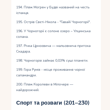
194. Пляж Могрен у Будві названий на честь
іспанця.
195. Острів Свєті-Нікола - "Гавайї Чорногорії".
196. У Чорногорії є солоне озеро – Улцинська
солана.
197. Річка Црноєвича — мальовнича притока
Скадара.
198. Чорногорія займає 0,03% суші планети.
199. Гора Румія - місце проживання чорної
саламандри.
200. Пляж Королеви в Мілочере —
найдорожчий.
Спорт та розваги (201–230)