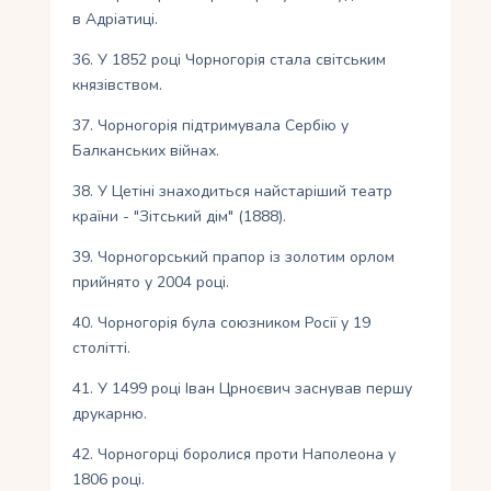
в Адріатиці.
36. У 1852 році Чорногорія стала світським
князівством.
37. Чорногорія підтримувала Сербію у
Балканських війнах.
38. У Цетіні знаходиться найстаріший театр
країни - "Зітський дім" (1888).
39. Чорногорський прапор із золотим орлом
прийнято у 2004 році.
40. Чорногорія була союзником Росії у 19
столітті.
41. У 1499 році Іван Црноєвич заснував першу
друкарню.
42. Чорногорці боролися проти Наполеона у
1806 році.