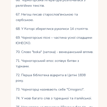
66. Чорногорська література розпочалася з
релігійних текстів.
67. Негош писав старослов'янською та
сербською.
68. У Которі збереглися рукописи 14 століття.
69. Чорногорські пісні – частина усної спадщини
ЮНЕСКО.
70. Слово "boka" (затока) - венеціанський вплив.
71. Чорногорський епос оспівує битви з
турками.
72. Перша бібліотека відкрита в Цетіні 1838
року.
73. Чорногорці називають себе "Crnogorci".
74. У мові багато слів з турецької та італійської.