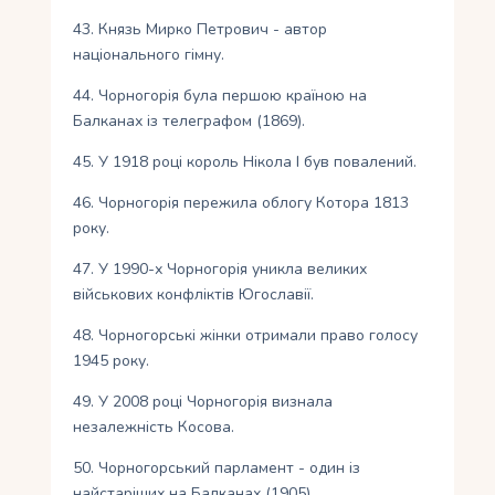
43. Князь Мирко Петрович - автор
національного гімну.
44. Чорногорія була першою країною на
Балканах із телеграфом (1869).
45. У 1918 році король Нікола I був повалений.
46. ​​Чорногорія пережила облогу Котора 1813
року.
47. У 1990-х Чорногорія уникла великих
військових конфліктів Югославії.
48. Чорногорські жінки отримали право голосу
1945 року.
49. У 2008 році Чорногорія визнала
незалежність Косова.
50. Чорногорський парламент - один із
найстаріших на Балканах (1905).