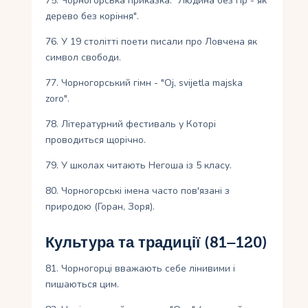
75. Чорногорська приказка: "Людина без гір - як
дерево без коріння".
76. У 19 столітті поети писали про Ловчена як
символ свободи.
77. Чорногорський гімн - "Oj, svijetla majska
zoro".
78. Літературний фестиваль у Которі
проводиться щорічно.
79. У школах читають Негоша із 5 класу.
80. Чорногорські імена часто пов'язані з
природою (Горан, Зоря).
Культура та традиції (81–120)
81. Чорногорці вважають себе лінивими і
пишаються цим.