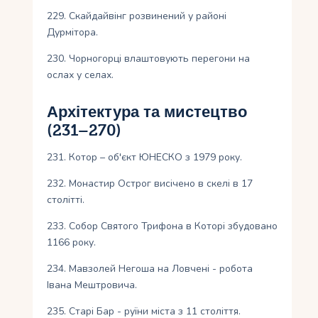
229. Скайдайвінг розвинений у районі
Дурмітора.
230. Чорногорці влаштовують перегони на
ослах у селах.
Архітектура та мистецтво
(231–270)
231. Котор – об'єкт ЮНЕСКО з 1979 року.
232. Монастир Острог висічено в скелі в 17
столітті.
233. Собор Святого Трифона в Которі збудовано
1166 року.
234. Мавзолей Негоша на Ловчені - робота
Івана Мештровича.
235. Старі Бар - руїни міста з 11 століття.