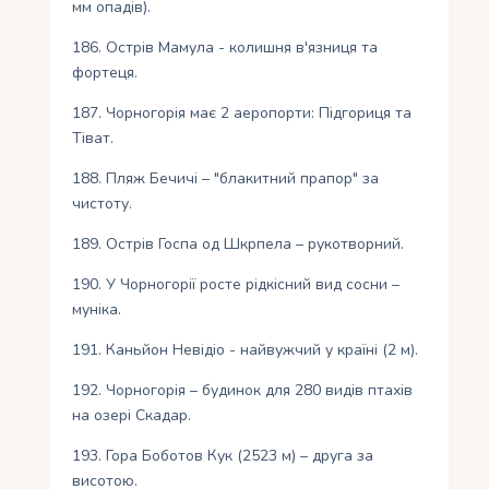
мм опадів).
186. Острів Мамула - колишня в'язниця та
фортеця.
187. Чорногорія має 2 аеропорти: Підгориця та
Тіват.
188. Пляж Бечичі – "блакитний прапор" за
чистоту.
189. Острів Госпа од Шкрпела – рукотворний.
190. У Чорногорії росте рідкісний вид сосни –
муніка.
191. Каньйон Невідіо - найвужчий у країні (2 м).
192. Чорногорія – будинок для 280 видів птахів
на озері Скадар.
193. Гора Боботов Кук (2523 м) – друга за
висотою.