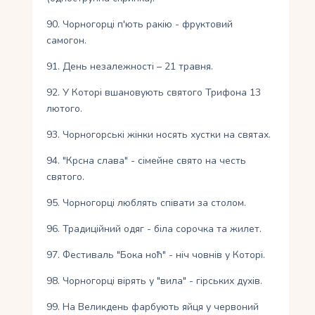
90. Чорногорці п'ють ракію - фруктовий
самогон.
91. День незалежності – 21 травня.
92. У Которі вшановують святого Трифона 13
лютого.
93. Чорногорські жінки носять хустки на святах.
94. "Крсна слава" - сімейне свято на честь
святого.
95. Чорногорці люблять співати за столом.
96. Традиційний одяг - біла сорочка та жилет.
97. Фестиваль "Бока ноћ" - ніч човнів у Которі.
98. Чорногорці вірять у "вила" - гірських духів.
99. На Великдень фарбують яйця у червоний