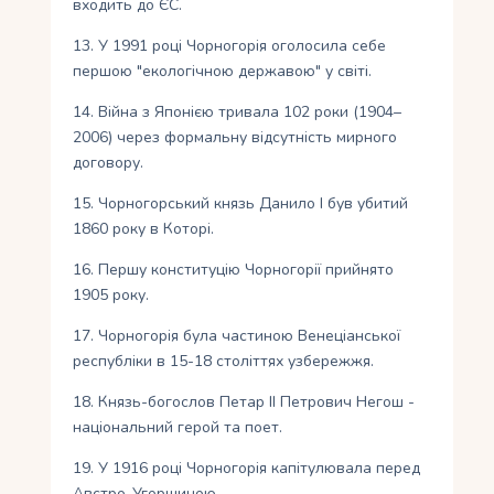
входить до ЄС.
13. У 1991 році Чорногорія оголосила себе
першою "екологічною державою" у світі.
14. Війна з Японією тривала 102 роки (1904–
2006) через формальну відсутність мирного
договору.
15. Чорногорський князь Данило I був убитий
1860 року в Которі.
16. Першу конституцію Чорногорії прийнято
1905 року.
17. Чорногорія була частиною Венеціанської
республіки в 15-18 століттях узбережжя.
18. Князь-богослов Петар II Петрович Негош -
національний герой та поет.
19. У 1916 році Чорногорія капітулювала перед
Австро-Угорщиною.