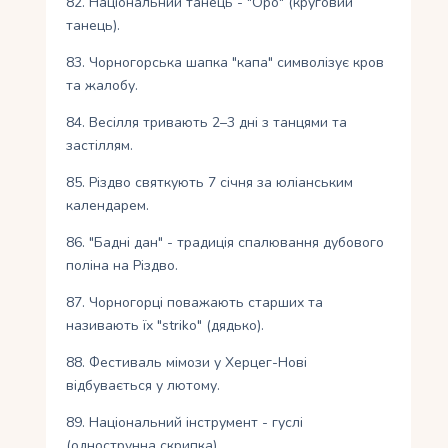
82. Національний танець - "Оро" (круговий
танець).
83. Чорногорська шапка "капа" символізує кров
та жалобу.
84. Весілля тривають 2–3 дні з танцями та
застіллям.
85. Різдво святкують 7 січня за юліанським
календарем.
86. "Бадні дан" - традиція спалювання дубового
поліна на Різдво.
87. Чорногорці поважають старших та
називають їх "striko" (дядько).
88. Фестиваль мімози у Херцег-Нові
відбувається у лютому.
89. Національний інструмент - гуслі
(однострунна скрипка).