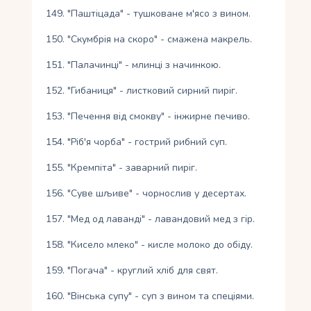
149. "Паштіцада" - тушковане м'ясо з вином.
150. "Скумбрія на скоро" - смажена макрель.
151. "Палачинці" - млинці з начинкою.
152. "Гибаниця" - листковий сирний пиріг.
153. "Печення від смокву" - інжирне печиво.
154. "Ріб'я чорба" - гострий рибний суп.
155. "Кремпіта" - заварний пиріг.
156. "Суве шљиве" - чорнослив у десертах.
157. "Мед од лаванді" - лавандовий мед з гір.
158. "Кисело млеко" - кисле молоко до обіду.
159. "Погача" - круглий хліб для свят.
160. "Вінська супу" - суп з вином та спеціями.