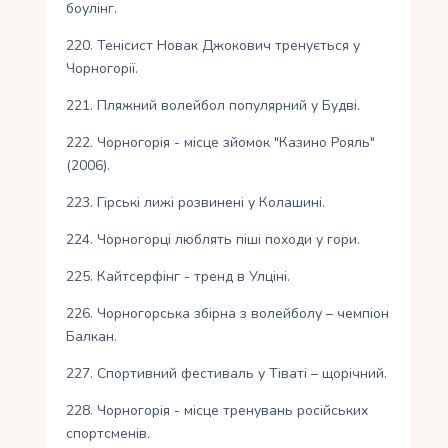
боулінг.
220. Тенісист Новак Джокович тренується у
Чорногорії.
221. Пляжний волейбол популярний у Будві.
222. Чорногорія - місце зйомок "Казино Рояль"
(2006).
223. Гірські лижі розвинені у Колашині.
224. Чорногорці люблять піші походи у гори.
225. Кайтсерфінг - тренд в Улціні.
226. Чорногорська збірна з волейболу – чемпіон
Балкан.
227. Спортивний фестиваль у Тіваті – щорічний.
228. Чорногорія - місце тренувань російських
спортсменів.