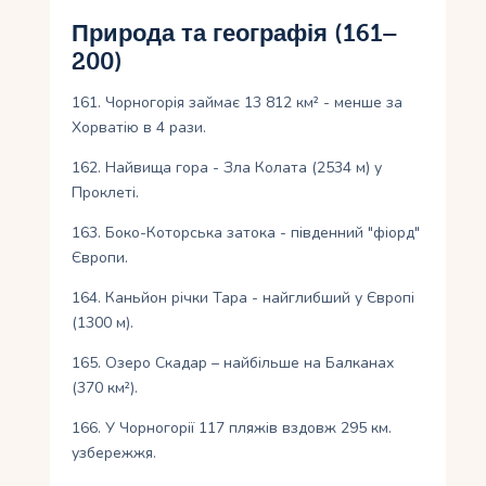
Природа та географія (161–
200)
161. Чорногорія займає 13 812 км² - менше за
Хорватію в 4 рази.
162. Найвища гора - Зла Колата (2534 м) у
Проклеті.
163. Боко-Которська затока - південний "фіорд"
Європи.
164. Каньйон річки Тара - найглибший у Європі
(1300 м).
165. Озеро Скадар – найбільше на Балканах
(370 км²).
166. У Чорногорії 117 пляжів вздовж 295 км.
узбережжя.