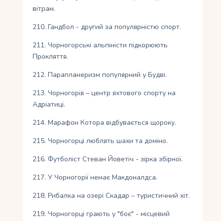
вітрам.
210. Гандбол - другий за популярністю спорт.
211. Чорногорські альпіністи підкорюють
Прокляття.
212. Парапланеризм популярний у Будві.
213. Чорногорія – центр яхтового спорту на
Адріатиці.
214. Марафон Котора відбувається щороку.
215. Чорногорці люблять шахи та доміно.
216. Футболіст Стеван Йоветіч - зірка збірної.
217. У Чорногорії немає Макдоналдса.
218. Рибалка на озері Скадар – туристичний хіт.
219. Чорногорці грають у "боє" - місцевий