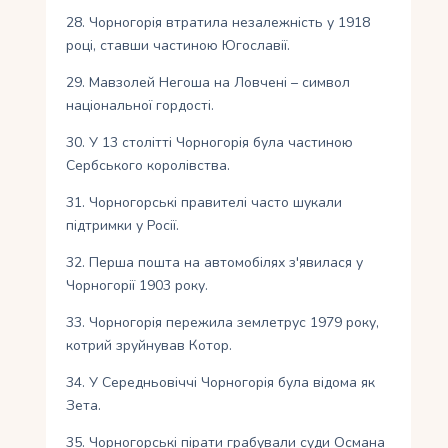
28. Чорногорія втратила незалежність у 1918
році, ставши частиною Югославії.
29. Мавзолей Негоша на Ловчені – символ
національної гордості.
30. У 13 столітті Чорногорія була частиною
Сербського королівства.
31. Чорногорські правителі часто шукали
підтримки у Росії.
32. Перша пошта на автомобілях з'явилася у
Чорногорії 1903 року.
33. Чорногорія пережила землетрус 1979 року,
котрий зруйнував Котор.
34. У Середньовіччі Чорногорія була відома як
Зета.
35. Чорногорські пірати грабували суди Османа