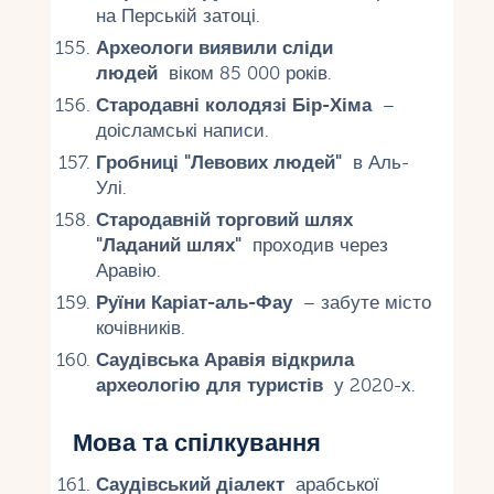
на Перській затоці.
Археологи виявили сліди
людей
віком 85 000 років.
Стародавні колодязі Бір-Хіма
–
доісламські написи.
Гробниці "Левових людей"
в Аль-
Улі.
Стародавній торговий шлях
"Ладаний шлях"
проходив через
Аравію.
Руїни Каріат-аль-Фау
– забуте місто
кочівників.
Саудівська Аравія відкрила
археологію для туристів
у 2020-х.
Мова та спілкування
Саудівський діалект
арабської