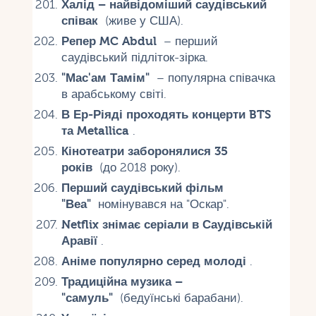
Халід – найвідоміший саудівський
співак
(живе у США).
Репер MC Abdul
– перший
саудівський підліток-зірка.
"Мас'ам Тамім"
– популярна співачка
в арабському світі.
В Ер-Ріяді проходять концерти BTS
та Metallica
.
Кінотеатри заборонялися 35
років
(до 2018 року).
Перший саудівський фільм
"Веа"
номінувався на "Оскар".
Netflix знімає серіали в Саудівській
Аравії
.
Аніме популярно серед молоді
.
Традиційна музика –
"самуль"
(бедуїнські барабани).