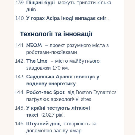
Піщані бурі
можуть тривати кілька
днів.
У горах Асіра іноді випадає сніг
.
Технології та інновації
NEOM
– проект розумного міста з
роботами-покоївками.
The Line
– місто майбутнього
завдовжки 170 км.
Саудівська Аравія інвестує у
водневу енергетику
.
Робот-пес Spot
від Boston Dynamics
патрулює археологічні sites.
У країні тестують літаючі
таксі
(2027 рік).
Штучний дощ
створюють за
допомогою засіву хмар.