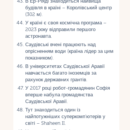
В Ер-Ріяді знаходиться найвища
будівля в країні – Королівський центр
(302 м).
У країні є своя космічна програма –
2023 року відправили першого
астронавта.
Саудівські вчені працюють над
опрісненням води (країна лідер за цим
показником).
В університетах Саудівської Аравії
навчається багато іноземців за
рахунок державних грантів.
У 2017 році робот-громадянин Софія
вперше набула громадянства
Саудівської Аравії.
Тут знаходиться один із
найпотужніших суперкомп'ютерів у
світі – Shaheen II.