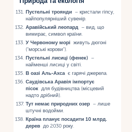
Природа та екологія
Пустельні троянди
– кристали гіпсу,
найпопулярніший сувенір.
Аравійський леопард
– вид, що
вимирає, символ країни.
У Червоному морі
живуть дюгоні
("морські корови").
Пустельні лисиці (фенек)
–
найменші лисиці у світі.
В оазі Аль-Ахса
є гарячі джерела.
Саудівська Аравія імпортує
пісок
для будівництва (місцевий
надто дрібний).
Тут немає природних озер
– лише
штучні водойми.
Країна планує посадити 10 млрд.
дерев
до 2030 року.