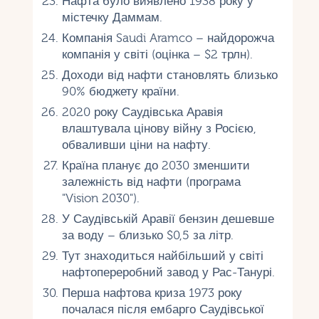
Нафта було виявлено 1938 року у
містечку Даммам.
Компанія Saudi Aramco – найдорожча
компанія у світі (оцінка – $2 трлн).
Доходи від нафти становлять близько
90% бюджету країни.
2020 року Саудівська Аравія
влаштувала цінову війну з Росією,
обваливши ціни на нафту.
Країна планує до 2030 зменшити
залежність від нафти (програма
"Vision 2030").
У Саудівській Аравії бензин дешевше
за воду – близько $0,5 за літр.
Тут знаходиться найбільший у світі
нафтопереробний завод у Рас-Танурі.
Перша нафтова криза 1973 року
почалася після ембарго Саудівської