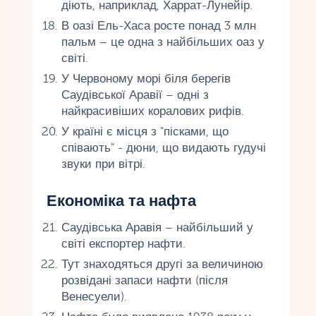
діють, наприклад, Харрат-Лунейір.
В оазі Ель-Хаса росте понад 3 млн
пальм – це одна з найбільших оаз у
світі.
У Червоному морі біля берегів
Саудівської Аравії – одні з
найкрасивіших коралових рифів.
У країні є місця з "пісками, що
співають" - дюни, що видають гудучі
звуки при вітрі.
Економіка та нафта
Саудівська Аравія – найбільший у
світі експортер нафти.
Тут знаходяться другі за величиною
розвідані запаси нафти (після
Венесуели).