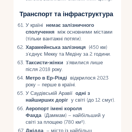
Транспорт та інфраструктура
У країні
немає залізничного
сполучення
між основними містами
(тільки вантажні потяги).
Харамейнська залізниця
(450 км)
з'єднує Мекку та Медіну за 2 години.
Таксисти-жінки
з'явилися лише
після 2018 року.
Метро в Ер-Ріяді
відкрилося 2023
року – перше в країні.
У Саудівській Аравії
одні з
найширших доріг
у світі (до 12 смуг).
Аеропорт імені короля
Фахда
(Даммам) – найбільший у
світі за площею (780 км²).
Джідда
– місто із найбільш