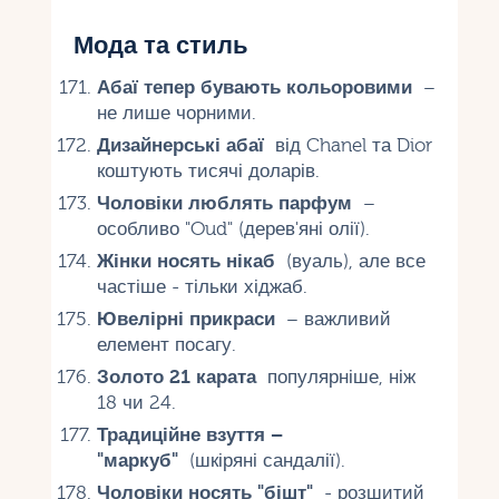
Мода та стиль
Абаї тепер бувають кольоровими
–
не лише чорними.
Дизайнерські абаї
від Chanel та Dior
коштують тисячі доларів.
Чоловіки люблять парфум
–
особливо "Oud" (дерев'яні олії).
Жінки носять нікаб
(вуаль), але все
частіше - тільки хіджаб.
Ювелірні прикраси
– важливий
елемент посагу.
Золото 21 карата
популярніше, ніж
18 чи 24.
Традиційне взуття –
"маркуб"
(шкіряні сандалії).
Чоловіки носять "бішт"
- розшитий