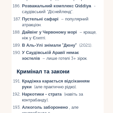
Розважальний комплекс Qiddiya
-
саудівський "Діснейленд".
Пустельні сафарі
– популярний
атракціон.
Дайвінг у Червоному морі
– краще,
ніж у Єгипті.
В Аль-Улі знімали "Дюну"
(2021).
У Саудівській Аравії немає
хостелів
– лише готелі 3+ зірок.
Кримінал та закони
Крадіжка карається відсіканням
руки
(але практично рідко).
Наркотики - страта
(навіть за
контрабанду).
Алкоголь заборонено
, але