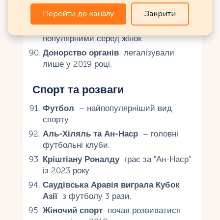
Саудівська Аравія
– лідер із
Перейти до каналу
Закрити
пересадки печінки.
Клініки пластичної хірургії
є
популярними серед жінок.
Донорство органів
легалізували
лише у 2019 році.
Спорт та розваги
Футбол
– найпопулярніший вид
спорту.
Аль-Хіляль та Ан-Наср
– головні
футбольні клуби.
Кріштіану Роналду
грає за "Ан-Наср"
із 2023 року.
Саудівська Аравія виграла Кубок
Азії
з футболу 3 рази.
Жіночий спорт
почав розвиватися