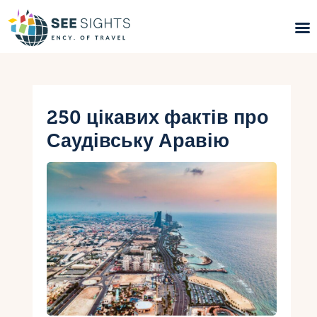
Пошук турів
Гарячі тури
250 цікавих фактів про
Саудівську Аравію
Типи Турів
Країни
Інфо
Блог
Контакти