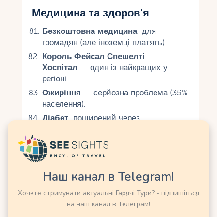
Медицина та здоров'я
Безкоштовна медицина
для
громадян (але іноземці платять).
Король Фейсал Спешелті
Хоспітал
– один із найкращих у
регіоні.
Ожиріння
– серйозна проблема (35%
населення).
Діабет
поширений через
малорухливий спосіб життя.
До 2019 року не було фітнес-
клубів
для жінок.
Перша жінка-хірург
з'явилася лише
Наш канал в Telegram!
у 2010-х.
Хочете отримувати актуальні Гарячі Тури? - підпишіться
У країні заборонено куріння
у
на наш канал в Телеграм!
громадських місцях.