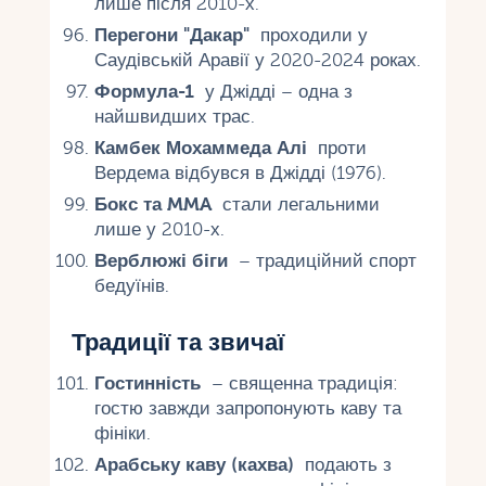
лише після 2010-х.
Перегони "Дакар"
проходили у
Саудівській Аравії у 2020-2024 роках.
Формула-1
у Джідді – одна з
найшвидших трас.
Камбек Мохаммеда Алі
проти
Вердема відбувся в Джідді (1976).
Бокс та MMA
стали легальними
лише у 2010-х.
Верблюжі біги
– традиційний спорт
бедуїнів.
Традиції та звичаї
Гостинність
– священна традиція:
гостю завжди запропонують каву та
фініки.
Арабську каву (кахва)
подають з