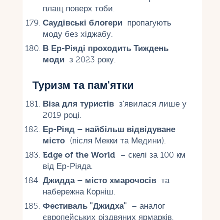
плащ поверх тоби.
Саудівські блогери
пропагують
моду без хіджабу.
В Ер-Ріяді проходить Тиждень
моди
з 2023 року.
Туризм та пам'ятки
Віза для туристів
з'явилася лише у
2019 році.
Ер-Ріяд – найбільш відвідуване
місто
(після Мекки та Медини).
Edge of the World
– скелі за 100 км
від Ер-Ріяда.
Джидда – місто хмарочосів
та
набережна Корніш.
Фестиваль "Джидха"
– аналог
європейських різдвяних ярмарків.