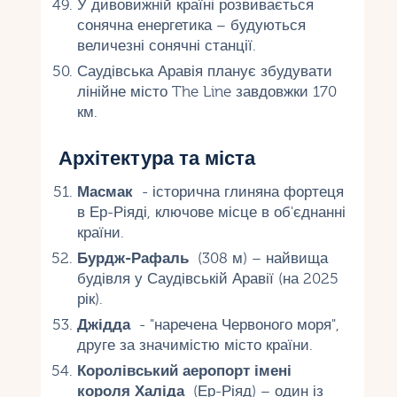
У дивовижній країні розвивається
сонячна енергетика – будуються
величезні сонячні станції.
Саудівська Аравія планує збудувати
лінійне місто The Line завдовжки 170
км.
Архітектура та міста
Масмак
- історична глиняна фортеця
в Ер-Ріяді, ключове місце в об'єднанні
країни.
Бурдж-Рафаль
(308 м) – найвища
будівля у Саудівській Аравії (на 2025
рік).
Джідда
- "наречена Червоного моря",
друге за значимістю місто країни.
Королівський аеропорт імені
короля Халіда
(Ер-Ріяд) – один із