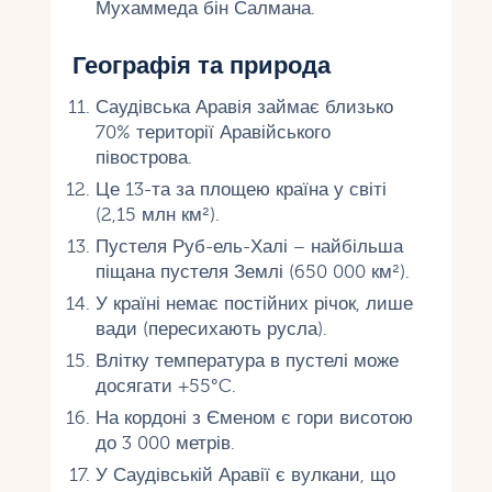
Мухаммеда бін Салмана.
Географія та природа
Саудівська Аравія займає близько
70% території Аравійського
півострова.
Це 13-та за площею країна у світі
(2,15 млн км²).
Пустеля Руб-ель-Халі – найбільша
піщана пустеля Землі (650 000 км²).
У країні немає постійних річок, лише
вади (пересихають русла).
Влітку температура в пустелі може
досягати +55°C.
На кордоні з Єменом є гори висотою
до 3 000 метрів.
У Саудівській Аравії є вулкани, що