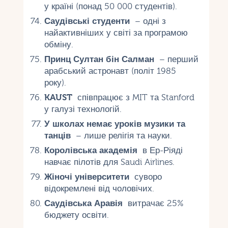
у країні (понад 50 000 студентів).
Саудівські студенти
– одні з
найактивніших у світі за програмою
обміну.
Принц Султан бін Салман
– перший
арабський астронавт (політ 1985
року).
KAUST
співпрацює з MIT та Stanford
у галузі технологій.
У школах немає уроків музики та
танців
– лише релігія та науки.
Королівська академія
в Ер-Ріяді
навчає пілотів для Saudi Airlines.
Жіночі університети
суворо
відокремлені від чоловічих.
Саудівська Аравія
витрачає 25%
бюджету освіти.