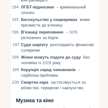
контрабанда є.
ЛГБТ-відносини
– кримінальний
злочин.
Богохульство у соцмережах
може
призвести до в'язниці.
В'язниці переповнені
– 60%
ув'язнених за борги.
Суди шаріату
розглядають фінансові
суперечки.
Жінки можуть подати до суду
без
чоловіка із 2019 року.
Корупція серед чиновників
–
серйозна проблема.
Смертна кара
застосовується за
вбивство, тероризм і чаклунство.
Музика та кіно