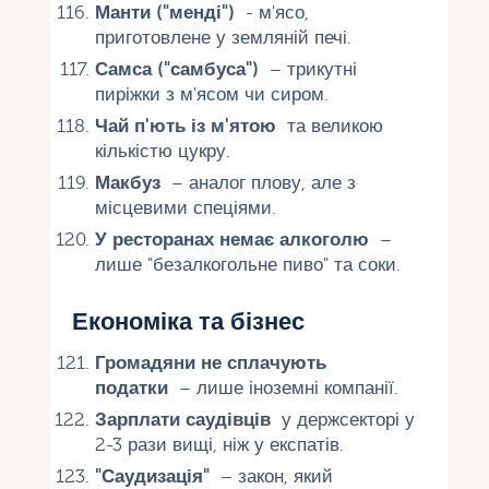
Манти ("менді")
- м'ясо,
приготовлене у земляній печі.
Самса ("самбуса")
– трикутні
пиріжки з м'ясом чи сиром.
Чай п'ють із м'ятою
та великою
кількістю цукру.
Макбуз
– аналог плову, але з
місцевими спеціями.
У ресторанах немає алкоголю
–
лише "безалкогольне пиво" та соки.
Економіка та бізнес
Громадяни не сплачують
податки
– лише іноземні компанії.
Зарплати саудівців
у держсекторі у
2-3 рази вищі, ніж у експатів.
"Саудизація"
– закон, який