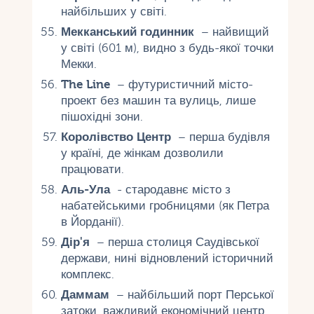
найбільших у світі.
Мекканський годинник
– найвищий
у світі (601 м), видно з будь-якої точки
Мекки.
The Line
– футуристичний місто-
проект без машин та вулиць, лише
пішохідні зони.
Королівство Центр
– перша будівля
у країні, де жінкам дозволили
працювати.
Аль-Ула
- стародавнє місто з
набатейськими гробницями (як Петра
в Йорданії).
Дір'я
– перша столиця Саудівської
держави, нині відновлений історичний
комплекс.
Даммам
– найбільший порт Перської
затоки, важливий економічний центр.