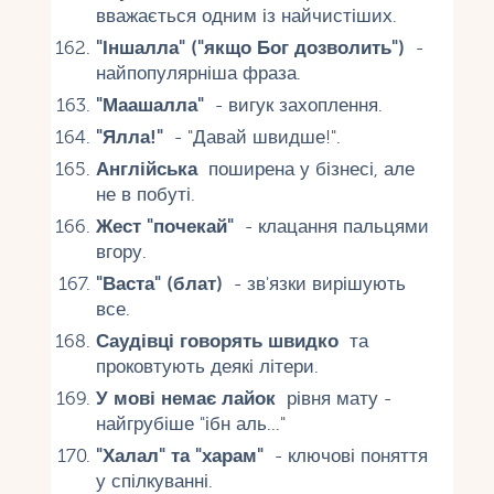
вважається одним із найчистіших.
"Іншалла" ("якщо Бог дозволить")
-
найпопулярніша фраза.
"Маашалла"
- вигук захоплення.
"Ялла!"
- "Давай швидше!".
Англійська
поширена у бізнесі, але
не в побуті.
Жест "почекай"
- клацання пальцями
вгору.
"Васта" (блат)
- зв'язки вирішують
все.
Саудівці говорять швидко
та
проковтують деякі літери.
У мові немає лайок
рівня мату -
найгрубіше "ібн аль..."
"Халал" та "харам"
- ключові поняття
у спілкуванні.