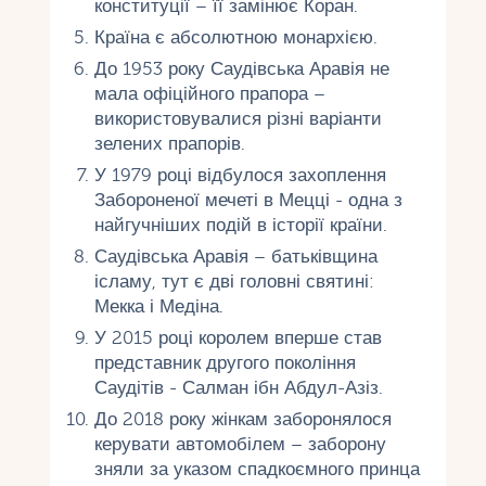
конституції – її замінює Коран.
Країна є абсолютною монархією.
До 1953 року Саудівська Аравія не
мала офіційного прапора –
використовувалися різні варіанти
зелених прапорів.
У 1979 році відбулося захоплення
Забороненої мечеті в Мецці - одна з
найгучніших подій в історії країни.
Саудівська Аравія – батьківщина
ісламу, тут є дві головні святині:
Мекка і Медіна.
У 2015 році королем вперше став
представник другого покоління
Саудітів - Салман ібн Абдул-Азіз.
До 2018 року жінкам заборонялося
керувати автомобілем – заборону
зняли за указом спадкоємного принца