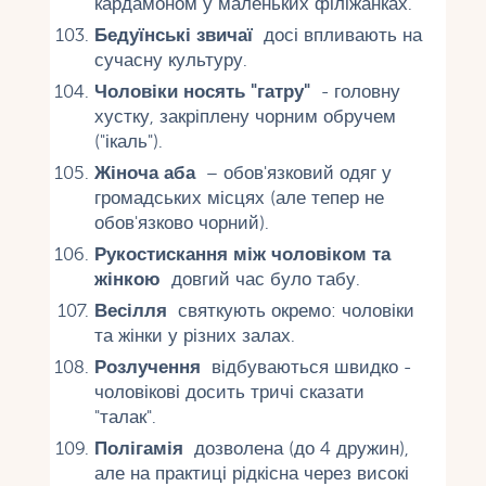
кардамоном у маленьких філіжанках.
Бедуїнські звичаї
досі впливають на
сучасну культуру.
Чоловіки носять "гатру"
- головну
хустку, закріплену чорним обручем
("ікаль").
Жіноча аба
– обов'язковий одяг у
громадських місцях (але тепер не
обов'язково чорний).
Рукостискання між чоловіком та
жінкою
довгий час було табу.
Весілля
святкують окремо: чоловіки
та жінки у різних залах.
Розлучення
відбуваються швидко -
чоловікові досить тричі сказати
"талак".
Полігамія
дозволена (до 4 дружин),
але на практиці рідкісна через високі