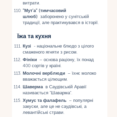
витрати.
"Мут'а" (тимчасовий
шлюб)
заборонено у сунітській
традиції, але практикувався в історії.
Їжа та кухня
Кузі
- національне блюдо з цілого
смаженого ягняти з рисом.
Фініки
– основа раціону, їх понад
400 сортів у країні.
Молочні верблюди
– їхнє молоко
вважається цілющим.
Шаверма
в Саудівській Аравії
називається "Шаварма".
Хумус та фалафель
– популярні
закуски, але це не саудівські, а
левантійські страви.