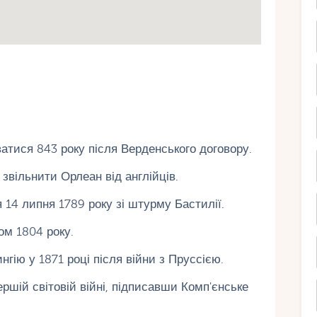
тися 843 року після Верденського договору.
звільнити Орлеан від англійців.
14 липня 1789 року зі штурму Бастилії.
ом 1804 року.
гію у 1871 році після війни з Пруссією.
ршій світовій війні, підписавши Комп'єнське