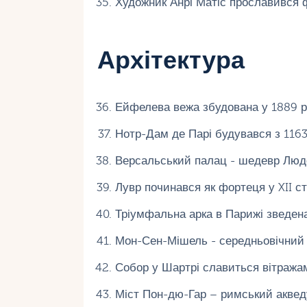
Художник Анрі Матіс прославився ф
Архітектура
Ейфелева вежа збудована у 1889 ро
Нотр-Дам де Парі будувався з 1163
Версальський палац - шедевр Людов
Лувр починався як фортеця у XII сто
Тріумфальна арка в Парижі зведена
Мон-Сен-Мішель - середньовічний ос
Собор у Шартрі славиться вітражами
Міст Пон-дю-Гар – римський акведук