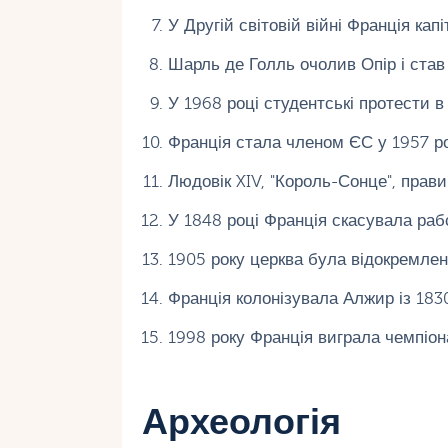
У Другій світовій війні Франція ка
Шарль де Голль очолив Опір і став
У 1968 році студентські протести в
Франція стала членом ЄС у 1957 ро
Людовік XIV, "Король-Сонце", прави
У 1848 році Франція скасувала рабс
1905 року церква була відокремлен
Франція колонізувала Алжир із 1830
1998 року Франція виграла чемпіона
Археологія