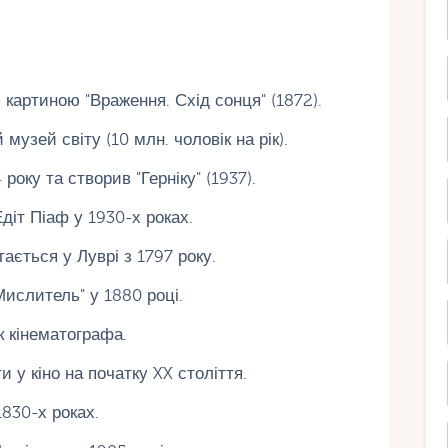
 картиною "Враження. Схід сонця" (1872).
узей світу (10 млн. чоловік на рік).
року та створив "Герніку" (1937).
іт Піаф у 1930-х роках.
гається у Луврі з 1797 року.
ислитель" у 1880 році.
к кінематографа.
 кіно на початку XX століття.
1830-х роках.