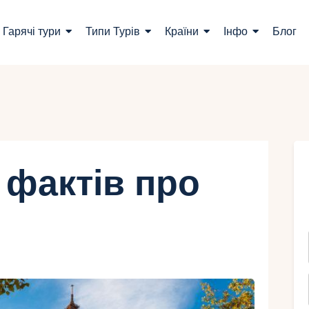
ошук турів
Гарячі тури
Типи Турів
Країни
Інфо
Блог
арячі тури
ипи Турів
раїни
нфо
 фактів про
лог
онтакти
Укр