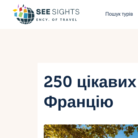
П
Пошук турів
Г
Т
К
І
250 цікавих
Б
Францію
К