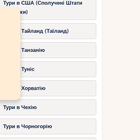
Тури в США (Сполучені Штати
Америки)
Тури в Тайланд (Таїланд)
Тури в Танзанію
Тури в Туніс
Тури в Хорватію
Тури в Чехію
Тури в Чорногорію