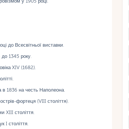
овізмом у 1905 році.
ці до Всесвітньої виставки.
 до 1345 року.
іка XIV (1682).
літті.
 в 1836 на честь Наполеона.
трів-фортеця (VIII століття).
 XIII століття.
 I століття.