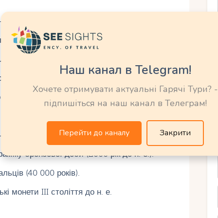
ами датується 17 000 до н. е.
іти віком 4500 років.
лло-римську віллу I століття.
Наш канал в Telegram!
н віком 36 000 років.
Хочете отримувати актуальні Гарячі Тури? -
залишки римських лазень (ІІ століття).
підпишіться на наш канал в Телеграм!
 століття до н. Е..).
Перейти до каналу
Закрити
ення стоячих каменів у світі.
міку бронзової доби (2000 рік до н. е.).
ьців (40 000 років).
 монети III століття до н. е.