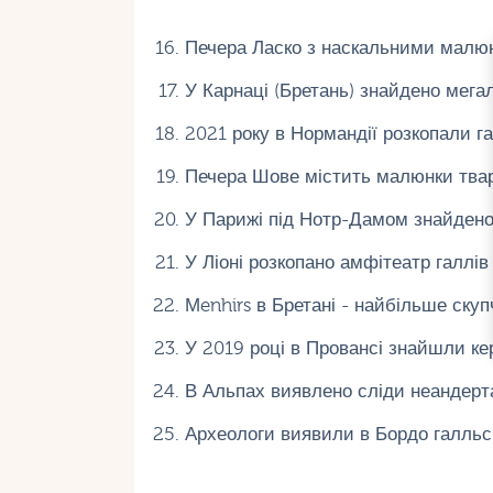
Печера Ласко з наскальними малюнк
У Карнаці (Бретань) знайдено мегал
2021 року в Нормандії розкопали га
Печера Шове містить малюнки твари
У Парижі під Нотр-Дамом знайдено 
У Ліоні розкопано амфітеатр галлів (I
Мenhirs в Бретані - найбільше скупч
У 2019 році в Провансі знайшли кера
В Альпах виявлено сліди неандертал
Археологи виявили в Бордо галльські