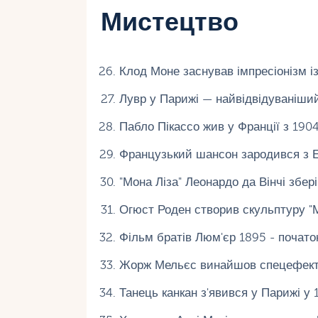
Мистецтво
Клод Моне заснував імпресіонізм із
Лувр у Парижі — найвідвідуваніший м
Пабло Пікассо жив у Франції з 1904 
Французький шансон зародився з Ед
"Мона Ліза" Леонардо да Вінчі збері
Огюст Роден створив скульптуру "М
Фільм братів Люм'єр 1895 - почато
Жорж Мельєс винайшов спецефекти у
Танець канкан з'явився у Парижі у 