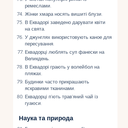
ремеслами.
Жінки хмара носять вишиті блузи.
В Еквадорі заведено дарувати квіти
на свята.
У джунглях використовують каное для
пересування.
Еквадорці люблять суп фанески на
Великдень.
В Еквадорі грають у волейбол на
пляжах.
Будинки часто прикрашають
яскравими тканинами.
Еквадорці п'ють трав'яний чай із
гуаюси.
Наука та природа