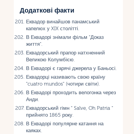
Додаткові факти
Еквадор винайшов панамський
капелюх у XIX столітті.
В Еквадорі знімали фільм "Доказ
життя".
Еквадорський прапор натхненний
Великою Колумбією.
В Еквадорі є гарячі джерела у Баньосі.
Еквадорці називають свою країну
"cuatro mundos" (чотири світи).
В Еквадорі проходить велогонка через
Анди.
Еквадорський гімн " Salve, Oh Patria "
прийнято 1865 року.
В Еквадорі популярне катання на
каяках.