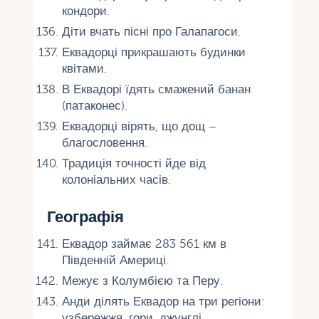
кондори.
Діти вчать пісні про Галапагоси.
Еквадорці прикрашають будинки
квітами.
В Еквадорі їдять смажений банан
(патаконес).
Еквадорці вірять, що дощ –
благословення.
Традиція точності йде від
колоніальних часів.
Географія
Еквадор займає 283 561 км в
Південній Америці.
Межує з Колумбією та Перу.
Анди ділять Еквадор на три регіони:
узбережжя, гори, джунглі.