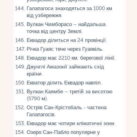
Галапагоси знаходяться за 1000 км
від узбережжя.
Вулкан Чимборасо – найдальша
точка від центру Землі.
Еквадор ділиться на 24 провінції.
Річка Гуаяс тече через Гуаякіль.
Еквадор має 2210 км. берегової лінії.
Джунглі Амазонії займають схід
країни.
Екватор ділить Еквадор навпіл.
Вулкан Каямбе – третій за висотою
(5790 м).
Острів Сан-Крістобаль - частина
Галапагосів.
Еквадор має чотири кліматичні зони.
Озеро Сан-Пабло популярне у