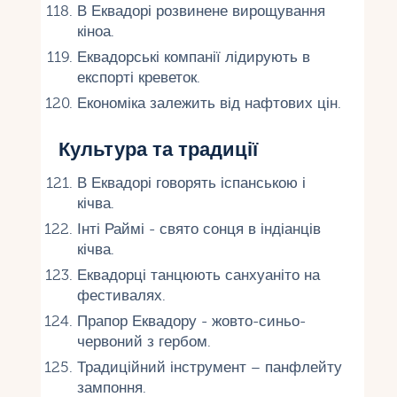
В Еквадорі розвинене вирощування
кіноа.
Еквадорські компанії лідирують в
експорті креветок.
Економіка залежить від нафтових цін.
Культура та традиції
В Еквадорі говорять іспанською і
кічва.
Інті Раймі - свято сонця в індіанців
кічва.
Еквадорці танцюють санхуаніто на
фестивалях.
Прапор Еквадору - жовто-синьо-
червоний з гербом.
Традиційний інструмент – панфлейту
зампоння.