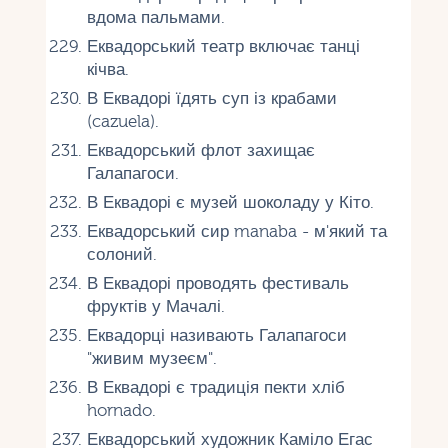
вдома пальмами.
Еквадорський театр включає танці
кічва.
В Еквадорі їдять суп із крабами
(cazuela).
Еквадорський флот захищає
Галапагоси.
В Еквадорі є музей шоколаду у Кіто.
Еквадорський сир manaba - м'який та
солоний.
В Еквадорі проводять фестиваль
фруктів у Мачалі.
Еквадорці називають Галапагоси
"живим музеєм".
В Еквадорі є традиція пекти хліб
hornado.
Еквадорський художник Каміло Егас