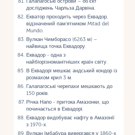
Галапагоські острови – об'єкт
досліджень Чарльза Дарвіна.
Екватор проходить через Еквадор,
відзначений пам'ятником Mitad del
Mundo.
Вулкан Чимборасо (6263 м) –
найвища точка Еквадору.
Еквадор - одна з
найбіорізноманітніших країн світу.
В Еквадорі мешкає андський кондор із
розмахом крил 3 м.
Галапагоські черепахи мешкають до
150 років.
Річка Напо - притока Амазонки, що
починається в Еквадорі.
Еквадор видобуває нафту в Амазонії
з 1970-х.
Вулкан Імбабура вивергався у 1860-х