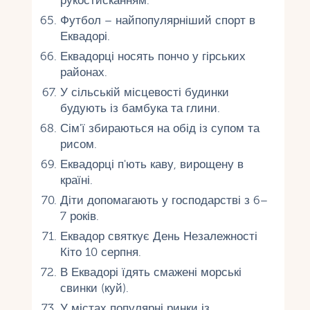
рукостисканням.
Футбол – найпопулярніший спорт в
Еквадорі.
Еквадорці носять пончо у гірських
районах.
У сільській місцевості будинки
будують із бамбука та глини.
Сім'ї збираються на обід із супом та
рисом.
Еквадорці п'ють каву, вирощену в
країні.
Діти допомагають у господарстві з 6–
7 років.
Еквадор святкує День Незалежності
Кіто 10 серпня.
В Еквадорі їдять смажені морські
свинки (куй).
У містах популярні ринки із