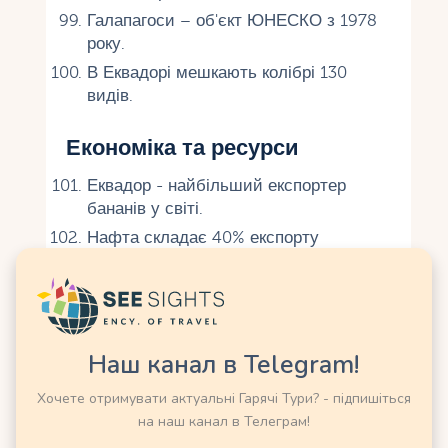
Галапагоси – об'єкт ЮНЕСКО з 1978
року.
В Еквадорі мешкають колібрі 130
видів.
Економіка та ресурси
Еквадор - найбільший експортер
бананів у світі.
Нафта складає 40% експорту
Еквадору.
Еквадор експортує 300 000 тонн какао
щорічно.
Рибальство (тунець, креветки)
Наш канал в Telegram!
приносить 10% доходів.
Еквадор - другий виробник троянд у
Хочете отримувати актуальні Гарячі Тури? - підпишіться
світі.
на наш канал в Телеграм!
Долар США – офіційна валюта з 2000