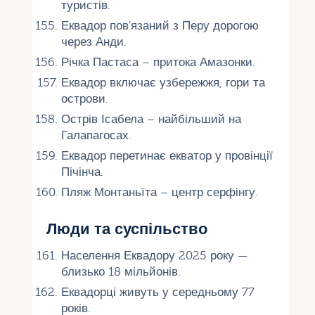
туристів.
Еквадор пов'язаний з Перу дорогою
через Анди.
Річка Пастаса – притока Амазонки.
Еквадор включає узбережжя, гори та
острови.
Острів Ісабела – найбільший на
Галапагосах.
Еквадор перетинає екватор у провінції
Пічінча.
Пляж Монтаньїта – центр серфінгу.
Люди та суспільство
Населення Еквадору 2025 року —
близько 18 мільйонів.
Еквадорці живуть у середньому 77
років.