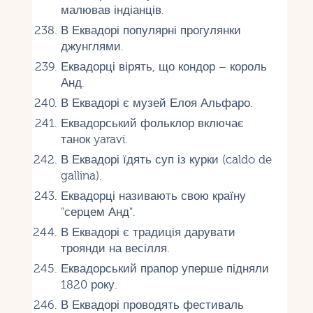
малював індіанців.
В Еквадорі популярні прогулянки
джунглями.
Еквадорці вірять, що кондор – король
Анд.
В Еквадорі є музей Елоя Альфаро.
Еквадорський фольклор включає
танок yaraví.
В Еквадорі їдять суп із курки (caldo de
gallina).
Еквадорці називають свою країну
"серцем Анд".
В Еквадорі є традиція дарувати
троянди на весілля.
Еквадорський прапор уперше підняли
1820 року.
В Еквадорі проводять фестиваль