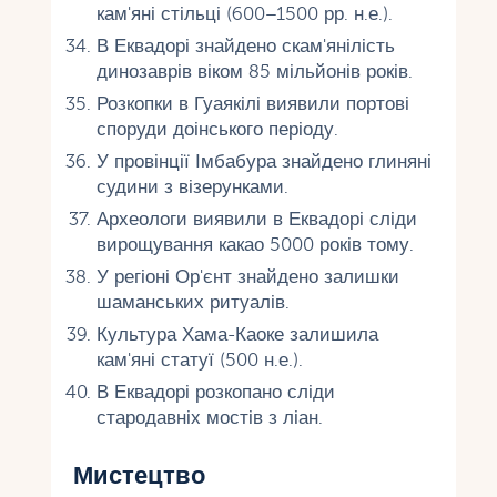
кам'яні стільці (600–1500 рр. н.е.).
В Еквадорі знайдено скам'янілість
динозаврів віком 85 мільйонів років.
Розкопки в Гуаякілі виявили портові
споруди доінського періоду.
У провінції Імбабура знайдено глиняні
судини з візерунками.
Археологи виявили в Еквадорі сліди
вирощування какао 5000 років тому.
У регіоні Ор'єнт знайдено залишки
шаманських ритуалів.
Культура Хама-Каоке залишила
кам'яні статуї (500 н.е.).
В Еквадорі розкопано сліди
стародавніх мостів з ліан.
Мистецтво