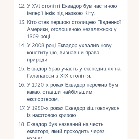
У XVI столітті Еквадор був частиною
імперії інків під назвою Кіту.
Кіто став першою столицею Південної
Америки, оголошеною незалежною у
1809 році.
У 2008 році Еквадор ухвалив нову
конституцію, визнавши права
природи.
Еквадор брав участь у експедиціях на
Галапагоси з ХІХ століття.
У 1920-х роках Еквадор пережив бум
какао, ставши найбільшим
експортером.
У 1980-х роках Еквадор зіштовхнувся
із нафтовою кризою.
Еквадор був названий на честь
екватора, який проходить через
країну.