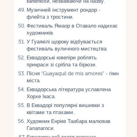
капелюхи, незважаючи на назву.
Музичний інструмент рондор -
флейта з тростини.
Фестиваль Ямаор в Отавало надихає
художників.
У Гуаякілі щороку відбувається
фестиваль вуличного мистецтва.
Еквадорські ювеліри роблять
прикраси зі срібла та бірюзи.
Пісня "Guayaquil de mis amores" - гімн
міста.
Еквадорська література уславлена ​​
Хорхе Ікаса.
В Еквадорі популярні вишивки з
квітами та птахами.
Художник Енріке Таабара малював
Галапагоси.