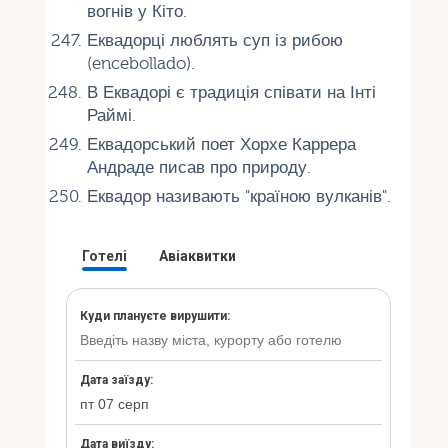
вогнів у Кіто.
Еквадорці люблять суп із рибою
(encebollado).
В Еквадорі є традиція співати на Інті
Раймі.
Еквадорський поет Хорхе Каррера
Андраде писав про природу.
Еквадор називають "країною вулканів".