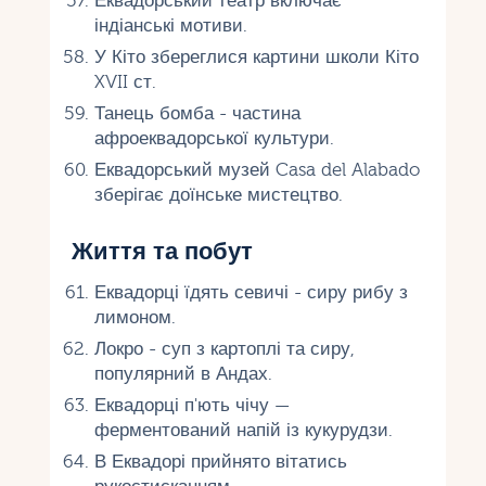
Еквадорський театр включає
індіанські мотиви.
У Кіто збереглися картини школи Кіто
XVII ст.
Танець бомба - частина
афроеквадорської культури.
Еквадорський музей Casa del Alabado
зберігає доїнське мистецтво.
Життя та побут
Еквадорці їдять севичі - сиру рибу з
лимоном.
Локро - суп з картоплі та сиру,
популярний в Андах.
Еквадорці п'ють чічу —
ферментований напій із кукурудзи.
В Еквадорі прийнято вітатись