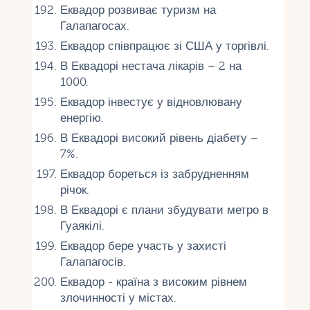
Еквадор розвиває туризм на
Галапагосах.
Еквадор співпрацює зі США у торгівлі.
В Еквадорі нестача лікарів – 2 на
1000.
Еквадор інвестує у відновлювану
енергію.
В Еквадорі високий рівень діабету –
7%.
Еквадор бореться із забрудненням
річок.
В Еквадорі є плани збудувати метро в
Гуаякілі.
Еквадор бере участь у захисті
Галапагосів.
Еквадор - країна з високим рівнем
злочинності у містах.