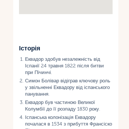
Історія
Еквадор здобув незалежність від
Іспанії 24 травня 1822 після битви
при Пічинчі.
Симон Болівар відіграв ключову роль
у звільненні Еквадору від іспанського
панування.
Еквадор був частиною Великої
Колумбії до її розпаду 1830 року.
Іспанська колонізація Еквадору
почалася в 1534 з прибуття Франсіско