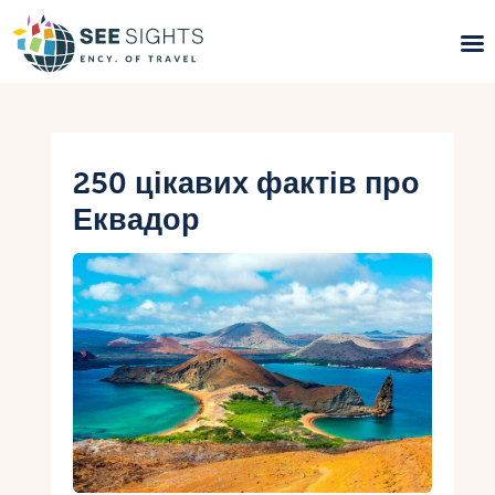
Пошук турів
Гарячі тури
250 цікавих фактів про
Еквадор
Типи Турів
Країни
Інфо
Блог
Контакти