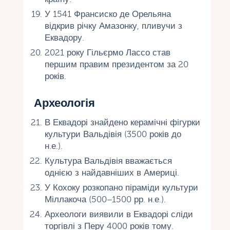
У 1541 Франсиско де Орельяна
відкрив річку Амазонку, пливучи з
Еквадору.
2021 року Гільєрмо Лассо став
першим правим президентом за 20
років.
Археологія
В Еквадорі знайдено керамічні фігурки
культури Вальдівія (3500 років до
н.е.).
Культура Вальдівія вважається
однією з найдавніших в Америці.
У Кохоку розкопано піраміди культури
Міллакоча (500–1500 рр. н.е.).
Археологи виявили в Еквадорі сліди
торгівлі з Перу 4000 років тому.