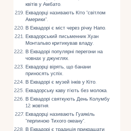
квітів у Амбато.
Еквадорці називають Кіто "світлом
Америки".
В Еквадорі є міст через річку Напо.
Еквадорський письменник Хуан
Монтальво критикував владу.
В Еквадорі популярні перегони на
човнах у джунглях.
Еквадорці вірять, що банани
приносять успіх.
В Еквадорі є музей інків у Кіто.
Еквадорську каву п'ють без молока.
В Еквадорі святкують День Колумбу
12 жовтня.
Еквадорці називають Гуаякіль
"перлиною Тихого океану".
В Еквадорі є традиція прикрашати