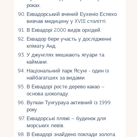
роках.
Еквадорський вчений Еухеніо Еспехо
вивчав медицину у XVIII столітті.
В Еквадорі 2000 видів орхідей.
Еквадор бере участь у дослідженні
клімату Анд.
У джунглях мешкають ягуари та
каймани.
Національний парк Ясуні - один із
найбагатших за видами.
В Еквадорі росте дерево какао –
основа шоколаду.
Вулкан Тунгурауа активний із 1999
року.
Еквадорські пляжі – будинок для
морських левів.
В Еквадорі знайдено поклади золота.