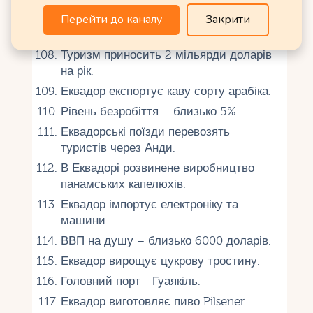
року.
Перейти до каналу
Закрити
Еквадор видобуває срібло та мідь.
Туризм приносить 2 мільярди доларів
на рік.
Еквадор експортує каву сорту арабіка.
Рівень безробіття – близько 5%.
Еквадорські поїзди перевозять
туристів через Анди.
В Еквадорі розвинене виробництво
панамських капелюхів.
Еквадор імпортує електроніку та
машини.
ВВП на душу – близько 6000 доларів.
Еквадор вирощує цукрову тростину.
Головний порт - Гуаякіль.
Еквадор виготовляє пиво Pilsener.