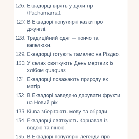
Еквадорці вірять у духи гір
(Pachamama).
В Еквадорі популярні казки про
джунглі.
Традиційний одяг — пончо та
капелюхи.
Еквадорці готують тамалес на Різдво.
У селах святкують День мертвих із
хлібом guaguas.
Еквадорці поважають природу як
матір.
В Еквадорі заведено дарувати фрукти
на Новий рік.
Кічва зберігають мову та обряди.
Еквадорці святкують Карнавал із
водою та піною.
В Еквадорі популярні легенди про