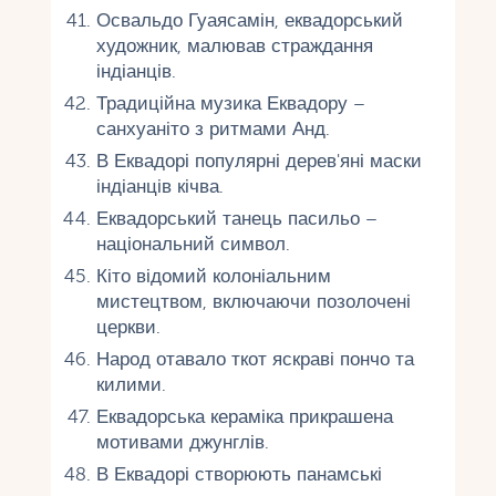
Освальдо Гуаясамін, еквадорський
художник, малював страждання
індіанців.
Традиційна музика Еквадору –
санхуаніто з ритмами Анд.
В Еквадорі популярні дерев'яні маски
індіанців кічва.
Еквадорський танець пасильо –
національний символ.
Кіто відомий колоніальним
мистецтвом, включаючи позолочені
церкви.
Народ отавало ткот яскраві пончо та
килими.
Еквадорська кераміка прикрашена
мотивами джунглів.
В Еквадорі створюють панамські