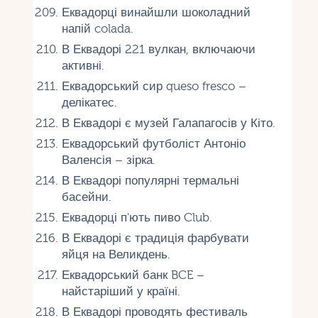
Еквадорці винайшли шоколадний
напій colada.
В Еквадорі 221 вулкан, включаючи
активні.
Еквадорський сир queso fresco –
делікатес.
В Еквадорі є музей Галапагосів у Кіто.
Еквадорський футболіст Антоніо
Валенсія – зірка.
В Еквадорі популярні термальні
басейни.
Еквадорці п'ють пиво Club.
В Еквадорі є традиція фарбувати
яйця на Великдень.
Еквадорський банк BCE –
найстаріший у країні.
В Еквадорі проводять фестиваль