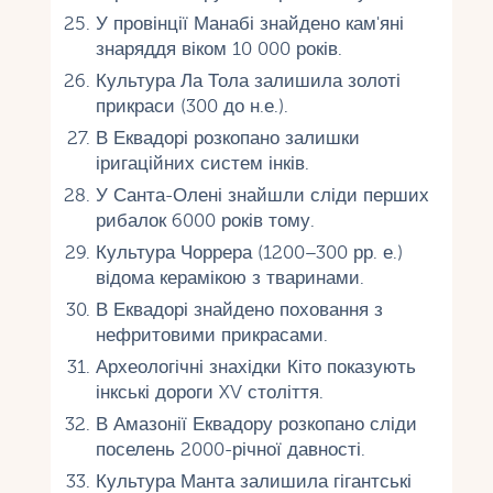
У провінції Манабі знайдено кам'яні
знаряддя віком 10 000 років.
Культура Ла Тола залишила золоті
прикраси (300 до н.е.).
В Еквадорі розкопано залишки
іригаційних систем інків.
У Санта-Олені знайшли сліди перших
рибалок 6000 років тому.
Культура Чоррера (1200–300 рр. е.)
відома керамікою з тваринами.
В Еквадорі знайдено поховання з
нефритовими прикрасами.
Археологічні знахідки Кіто показують
інкські дороги XV століття.
В Амазонії Еквадору розкопано сліди
поселень 2000-річної давності.
Культура Манта залишила гігантські