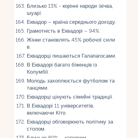
Близько 13% - корінні народи (кічва,
шуар).
Еквадор – країна середнього доходу.
Грамотність в Еквадорі – 94%.
Жінки становлять 45% робочої сили
в.
Еквадорці пишаються Галапагосами.
В Еквадорі багато біженців із
Колумбії.
Молодь захоплюється футболом та
танцями.
Еквадорці цінують сімейні традиції.
В Еквадорі 11 університетів,
включаючи Кіто.
Еквадорці обговорюють політику за
столом.
Близько 80% – католики.