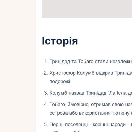
Історія
Тринідад та Тобаго стали незалежн
Христофор Колумб відкрив Тринідад
подорожі.
Колумб назвав Тринідад "Ла Ісла де
Тобаго, ймовірно, отримав свою на
острова або використання тютюну
Перші поселенці - корінні народи -