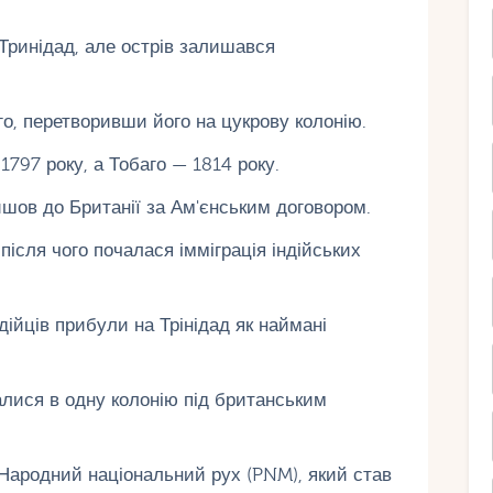
а Тринідад, але острів залишався
го, перетворивши його на цукрову колонію.
797 року, а Тобаго — 1814 року.
йшов до Британії за Ам'єнським договором.
після чого почалася імміграція індійських
дійців прибули на Трінідад як наймані
алися в одну колонію під британським
 Народний національний рух (PNM), який став