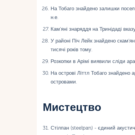
На Тобаго знайдено залишки поселе
н.е.
Кам'яні знаряддя на Тринідаді вка
У районі Піч Лейк знайдено скам'я
тисячі років тому.
Розкопки в Арімі виявили сліди ара
На острові Літтл Тобаго знайдено а
островами.
Мистецтво
Стілпан (steelpan) - єдиний акусти