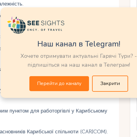
лежність.
кою в рамках Співдружності 1 серпня 1976
силовий бунт» проти економічної нерівності.
Наш канал в Telegram!
маат аль-Муслімін спробувала влаштувати
Хочете отримувати актуальні Гарячі Тури? -
підпишіться на наш канал в Телеграм!
а з Тринідаду, було звинувачено в корупції у
Перейти до каналу
Закрити
улкану біля берегів Тринідаду викликало
им пунктом для работоргівлі у Карибському
засновників Карибської спільноти (CARICOM).