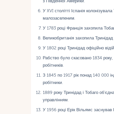
з Південної Америки.
У XVI столітті Іспанія колонізувал
малозаселеним.
У 1783 році Франція захопила Тоба
Великобританія захопила Тринідад 1
У 1802 році Тринідад офіційно віді
Рабство було скасовано 1834 року, 
робітників.
З 1845 по 1917 рік понад 140 000 ін
робітники.
1889 року Тринідад і Тобаго об'єдн
управлінням.
У 1956 році Ерік Вільямс заснував