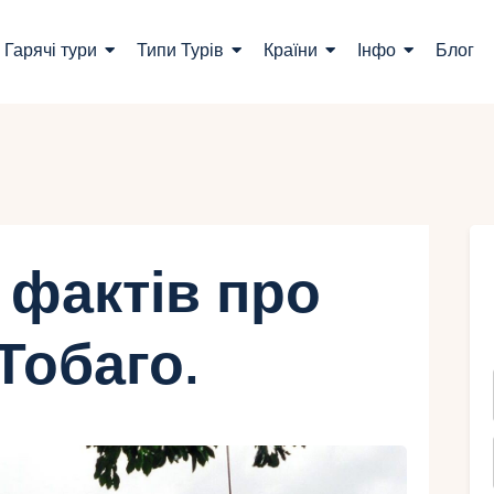
ошук турів
Гарячі тури
Типи Турів
Країни
Інфо
Блог
арячі тури
ипи Турів
раїни
нфо
 фактів про
лог
 Тобаго.
онтакти
Укр