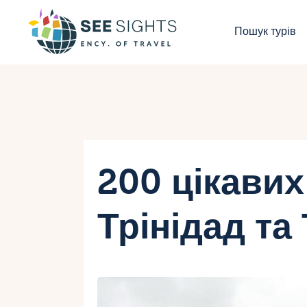
П
Пошук турів
Г
Т
К
І
200 цікавих
Б
Трінідад та
К