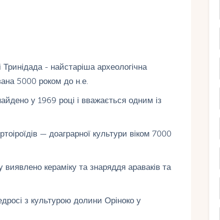
і Тринідада - найстаріша археологічна
вана 5000 роком до н.е.
айдено у 1969 році і вважається одним із
ртоіроїдів — доаграрної культури віком 7000
у виявлено кераміку та знаряддя араваків та
едросі з культурою долини Оріноко у