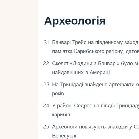
Археологія
Банварі Трейс на південному заход
пам'ятка Карибського регіону, дато
Скелет «Людини з Банварі» було зн
найдавніших в Америці.
На Тринідаді знайдено артефакти о
років.
У районі Седрос на півдні Тринідад
карибів.
Археологи пов'язують знахідки у С
Венесуелі.