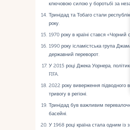
ключовою силою у боротьбі за неза
Тринідад та Тобаго стали республі
року.
1970 року в країні стався «Чорний 
1990 року ісламістська група Джа
державний переворот.
У 2015 році Джека Уорнера, політик
FIFA.
2022 року виверження підводного в
тривогу в регіоні.
Тринідад був важливим перевалочн
басейні.
У 1968 році країна стала одним із 