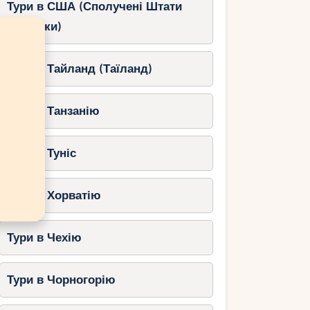
Тури в США (Сполучені Штати
Америки)
Тури в Тайланд (Таїланд)
Тури в Танзанію
Тури в Туніс
Тури в Хорватію
Тури в Чехію
Тури в Чорногорію