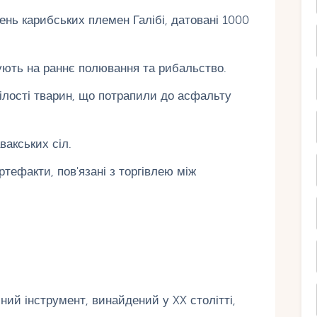
нь карибських племен Галібі, датовані 1000
зують на раннє полювання та рибальство.
нілості тварин, що потрапили до асфальту
вакських сіл.
ртефакти, пов'язані з торгівлею між
чний інструмент, винайдений у XX столітті,