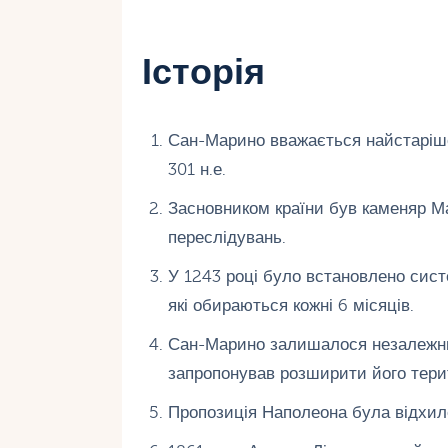
Історія
Сан-Марино вважається найстарішо
301 н.е.
Засновником країни був каменяр Мар
переслідувань.
У 1243 році було встановлено сист
які обираються кожні 6 місяців.
Сан-Марино залишалося незалежним
запропонував розширити його тери
Пропозиція Наполеона була відхиле