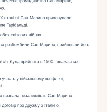
в почесне громадянство Сан-Марино,
ою.
XIX столітті Сан-Марино приховувало
пе Гарібальді.
бох світових війнах.
ово розбомбили Сан-Марино, прийнявши його
tuti, була прийнята в 1600 і вважається
участь у військовому конфлікті,
і.
но визнала незалежність Сан-Марино.
договір про дружбу з Італією.