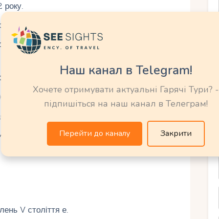
 року.
ора Титано стали об'єктом ЮНЕСКО.
державного перевороту, але зберегла
Наш канал в Telegram!
 100 000 біженцям з Італії.
Хочете отримувати актуальні Гарячі Тури? -
носини з Євросоюзом як із «третьою країною».
підпишіться на наш канал в Телеграм!
сі об'єднання Італії, зберігши автономію.
Перейти до каналу
Закрити
ить близько 34 000 осіб.
лень V століття е.