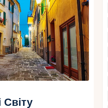
Ру
і Світу