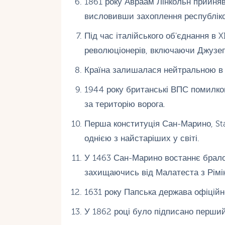
1861 року Авраам Лінкольн прийня
висловивши захоплення республік
Під час італійського об'єднання в 
революціонерів, включаючи Джузеп
Країна залишалася нейтральною в о
1944 року британські ВПС помилк
за територію ворога.
Перша конституція Сан-Марино, Sta
однією з найстаріших у світі.
У 1463 Сан-Марино востаннє брало 
захищаючись від Малатеста з Рімін
1631 року Папська держава офіцій
У 1862 році було підписано перший 