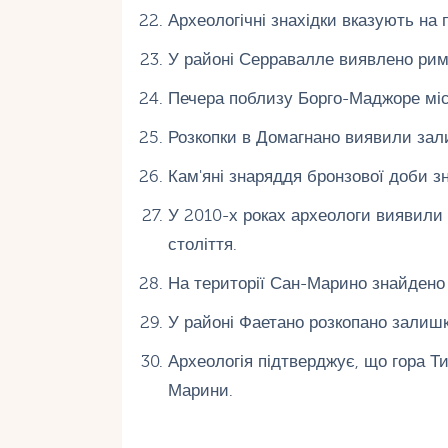
Археологічні знахідки вказують на 
У районі Серравалле виявлено римсь
Печера поблизу Борго-Маджоре міст
Розкопки в Домагнано виявили зал
Кам'яні знаряддя бронзової доби зн
У 2010-х роках археологи виявили
століття.
На території Сан-Марино знайдено
У районі Фаетано розкопано залишк
Археологія підтверджує, що гора Т
Марини.