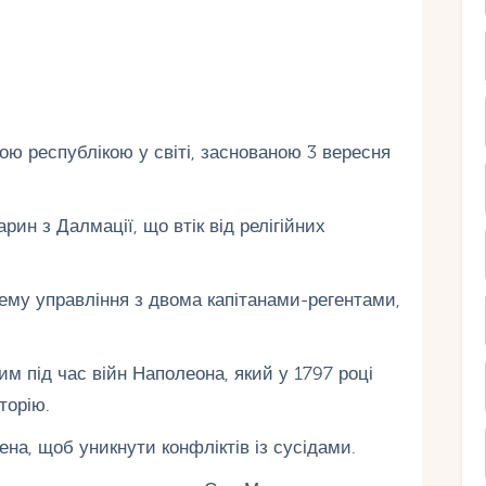
ю республікою у світі, заснованою 3 вересня
ин з Далмації, що втік від релігійних
ему управління з двома капітанами-регентами,
 під час війн Наполеона, який у 1797 році
торію.
на, щоб уникнути конфліктів із сусідами.