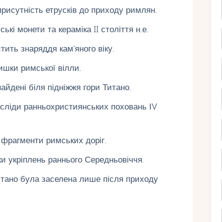
присутність етрусків до приходу римлян.
кі монети та кераміка II століття н.е.
ить знаряддя кам'яного віку.
ишки римської вілли.
айдені біля підніжжя гори Титано.
 сліди ранньохристиянських поховань ІV
 фрагменти римських доріг.
и укріплень раннього Середньовіччя.
итано була заселена лише після приходу