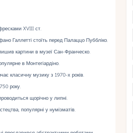
ресками XVIII ст.
ано Галлетті стоїть перед Палаццо Пуббліко.
алишив картини в музеї Сан-Франческо.
опулярне в Монтегіардіно.
ає класичну музику з 1970-х років.
750 року.
роводиться щорічно у липні.
тецтва, популярні у нумізматів.
ні прославився абстрактними роботами.