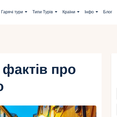
ошук турів
Гарячі тури
Типи Турів
Країни
Інфо
Блог
арячі тури
ипи Турів
раїни
нфо
 фактів про
лог
о
онтакти
Укр