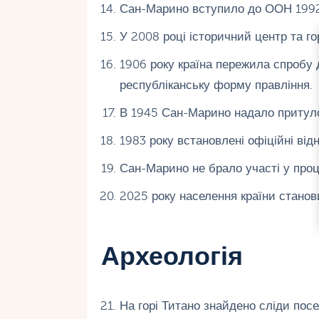
Сан-Марино вступило до ООН 1992
У 2008 році історичний центр та г
1906 року країна пережила спробу 
республіканську форму правління.
В 1945 Сан-Марино надало притулок
1983 року встановлені офіційні від
Сан-Марино не брало участі у проце
2025 року населення країни станов
Археологія
На горі Титано знайдено сліди посе