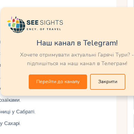
Наш канал в Telegram!
ліття н.е., об'єкт ЮНЕСКО.
ьким театром (II століття).
Хочете отримувати актуальні Гарячі Тури? -
підпишіться на наш канал в Телеграм!
 н.е., засноване в 631 році.
людини (80 000 років).
Перейти до каналу
Закрити
с - 12 000 років (ЮНЕСКО).
озаїками.
ниці у Сабраті.
у Сахарі.