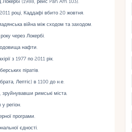
д Локербі (1988, рейс Pan Am 103).
2011 році, Каддафі вбито 20 жовтня.
мадянська війна між сходом та заходом.
 року через Локербі.
 родовища нафти.
рії з 1977 по 2011 рік.
берських піратів.
брата, Лептіс) в 1100 до н.е.
, зруйнувавши римські міста.
 у регіон.
ерної програми.
нальної єдності.