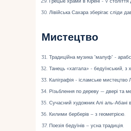
Грецькі храми в Кірені - V століття 
Лівійська Сахара зберігає сліди дав
Мистецтво
Традиційна музика "малуф" - арабс
Танець «хаггала» - бедуїнський, з 
Каліграфія - ісламське мистецтво Лі
Різьблення по дереву — двері та ме
Сучасний художник Алі аль-Абані 
Килими берберів – з геометрією.
Поезія бедуїнів – усна традиція.