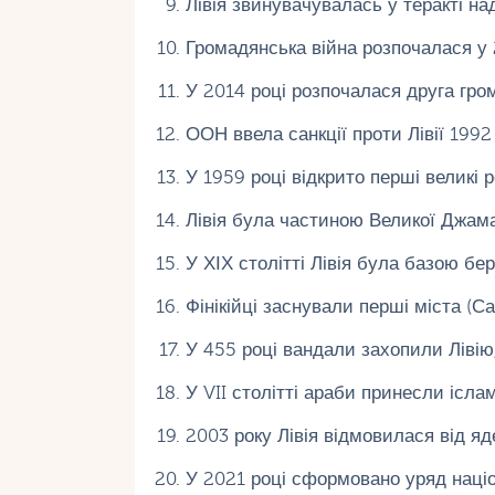
Лівія звинувачувалась у теракті на
Громадянська війна розпочалася у 
У 2014 році розпочалася друга гро
ООН ввела санкції проти Лівії 1992
У 1959 році відкрито перші великі
Лівія була частиною Великої Джамахі
У ХІХ столітті Лівія була базою бер
Фінікійці заснували перші міста (Са
У 455 році вандали захопили Лівію
У VII столітті араби принесли іслам
2003 року Лівія відмовилася від яд
У 2021 році сформовано уряд націо