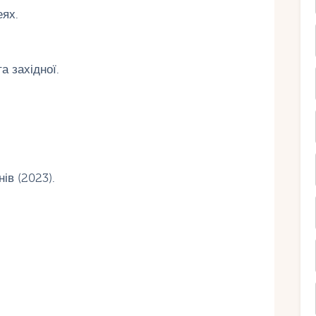
еях.
а західної.
ів (2023).