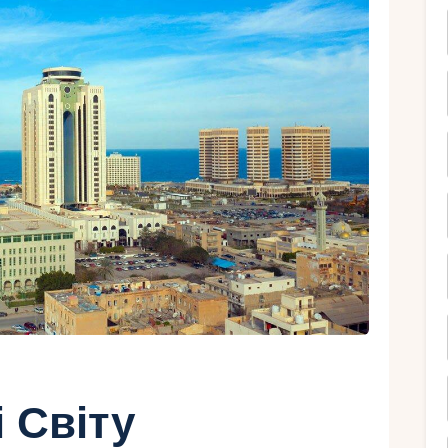
Ру
і Світу