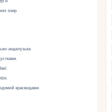
до н.
ніх озер.
ько-андалузька.
хустками.
вії.
блі.
відомий краєвидами.