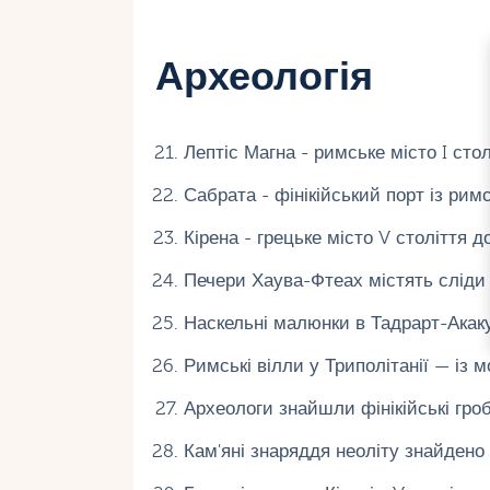
Археологія
Лептіс Магна - римське місто I сто
Сабрата - фінікійський порт із римс
Кірена - грецьке місто V століття до
Печери Хаува-Фтеах містять сліди 
Наскельні малюнки в Тадрарт-Акаку
Римські вілли у Триполітанії — із м
Археологи знайшли фінікійські гроб
Кам'яні знаряддя неоліту знайдено 