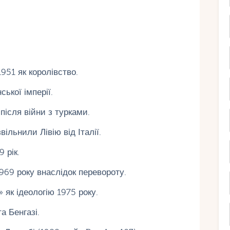
951 як королівство.
ької імперії.
 після війни з турками.
ільнили Лівію від Італії.
 рік.
69 року внаслідок перевороту.
 як ідеологію 1975 року.
а Бенгазі.