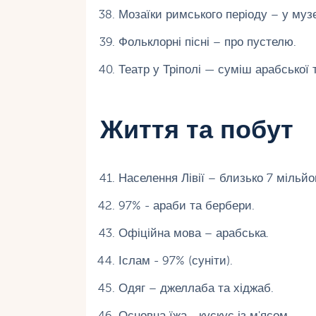
Мозаїки римського періоду – у муз
Фольклорні пісні – про пустелю.
Театр у Тріполі — суміш арабської т
Життя та побут
Населення Лівії – близько 7 мільйон
97% - араби та бербери.
Офіційна мова – арабська.
Іслам - 97% (суніти).
Одяг – джеллаба та хіджаб.
Основна їжа - кускус із м'ясом.