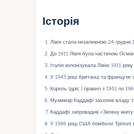
Історія
Лівія стала незалежною 24 грудня 1
До 1911 Лівія була частиною Османс
Італія колонізувала Лівію 1911 року
У 1943 році британці та французи зв
Король Ідріс I правил з 1951 по 1969
Муаммар Каддафі захопив владу 19
Каддафі запровадив «Зелену книгу»
У 1986 році США бомбили Тріполі т