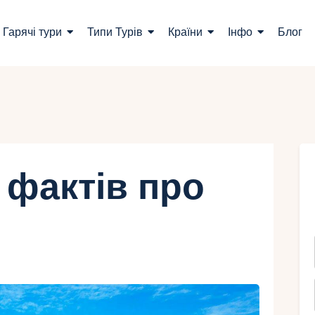
ошук турів
Гарячі тури
Типи Турів
Країни
Інфо
Блог
арячі тури
ипи Турів
раїни
нфо
 фактів про
лог
онтакти
Укр