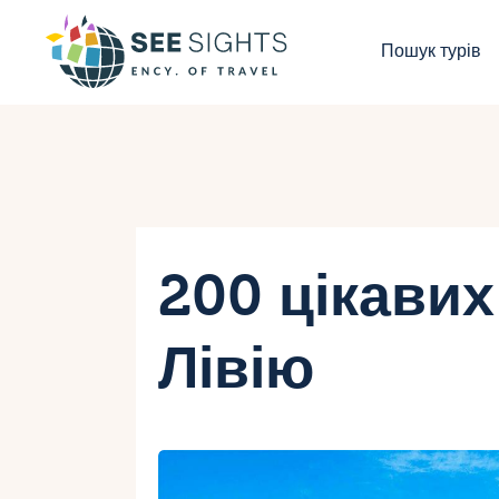
П
Пошук турів
Г
Т
К
І
200 цікавих
Б
Лівію
К