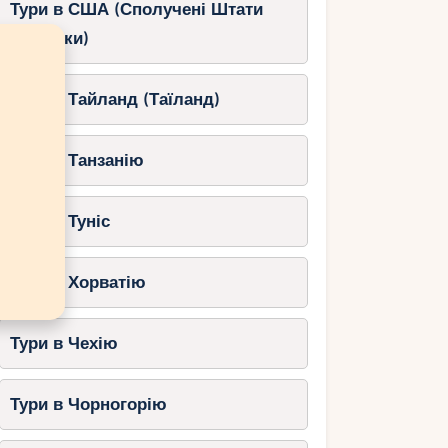
Тури в США (Сполучені Штати
Америки)
Тури в Тайланд (Таїланд)
Тури в Танзанію
Тури в Туніс
Тури в Хорватію
Тури в Чехію
Тури в Чорногорію