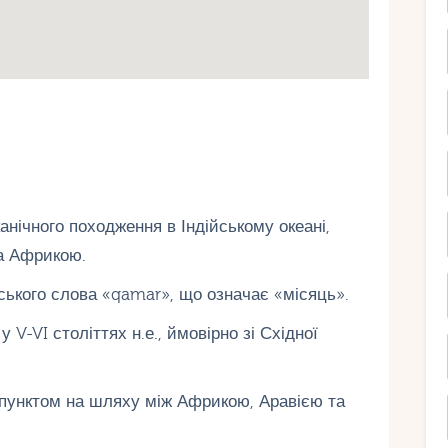
анічного походження в Індійському океані,
а Африкою.
ького слова «qamar», що означає «місяць».
V-VI століттях н.е., ймовірно зі Східної
пунктом на шляху між Африкою, Аравією та