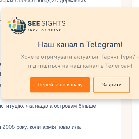
оморах сталося понад 20 державних
а Абдаллаха, було повалено через місяць
.
Наш канал в Telegram!
Боб Денар організував переворот і встановив
Хочете отримувати актуальні Гарячі Тури? -
торією: Комори претендують на неї, але
підпишіться на наш канал в Телеграм!
артаментом.
Перейти до каналу
Закрити
ли про сецесію, але пізніше повернулися до
нституцію, яка надала островам більше
 2008 року, коли армія повалила