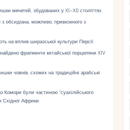
шки мечетей, збудованих у XI–XII століттях.
 з обсидіана, можливо, привезеного з
ють на вплив ширазської культури Персії.
знайдено фрагменти китайської порцеляни XIV
ишки човнів, схожих на традиційні арабські
що Комори були частиною "суахілійського
ж Східної Африки.