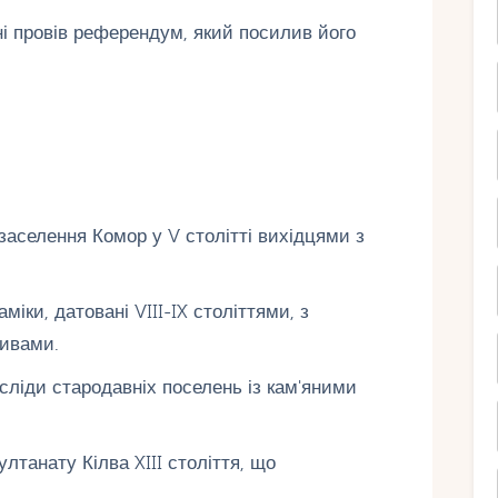
і провів референдум, який посилив його
 заселення Комор у V столітті вихідцями з
іки, датовані VIII-IX століттями, з
ивами.
сліди стародавніх поселень із кам'яними
лтанату Кілва XIII століття, що