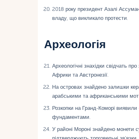
2018 року президент Азалі Ассуман
владу, що викликало протести.
Археологія
Археологічні знахідки свідчать про
Африки та Австронезії.
На островах знайдено залишки керам
арабськими та африканськими мот
Розкопки на Гранд-Коморі виявили 
фундаментами.
У районі Мороні знайдено монети су
підтверджують торговельні зв'язки.