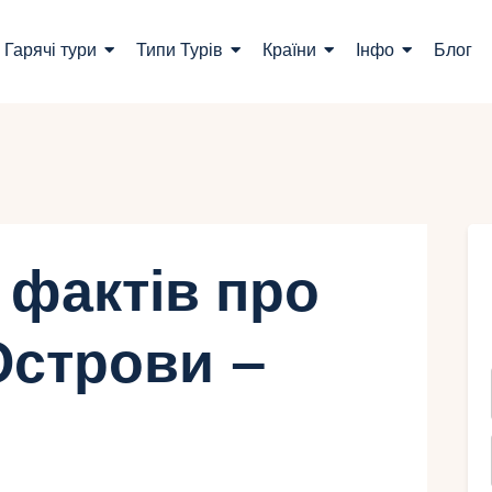
ошук турів
Гарячі тури
Типи Турів
Країни
Інфо
Блог
арячі тури
ипи Турів
раїни
нфо
 фактів про
лог
Острови –
онтакти
Укр