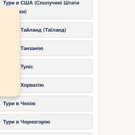
Тури в США (Сполучені Штати
Америки)
Тури в Тайланд (Таїланд)
Тури в Танзанію
Тури в Туніс
Тури в Хорватію
Тури в Чехію
Тури в Чорногорію