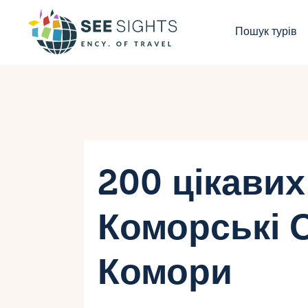
П
Пошук турів
Г
Т
К
І
200 цікавих
Б
Коморські 
К
Комори