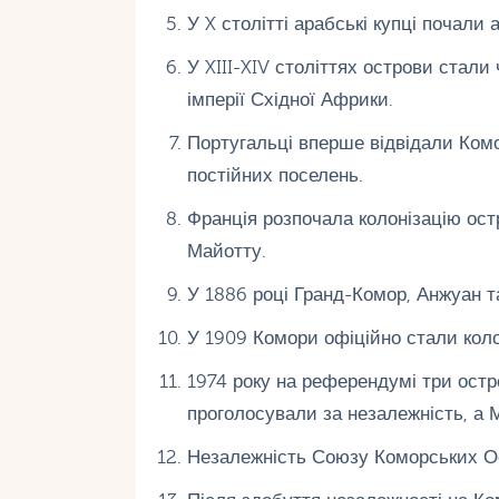
У X столітті арабські купці почали
У XIII-XIV століттях острови стали
імперії Східної Африки.
Португальці вперше відвідали Комо
постійних поселень.
Франція розпочала колонізацію ост
Майотту.
У 1886 році Гранд-Комор, Анжуан 
У 1909 Комори офіційно стали коло
1974 року на референдумі три остр
проголосували за незалежність, а
Незалежність Союзу Коморських Ос