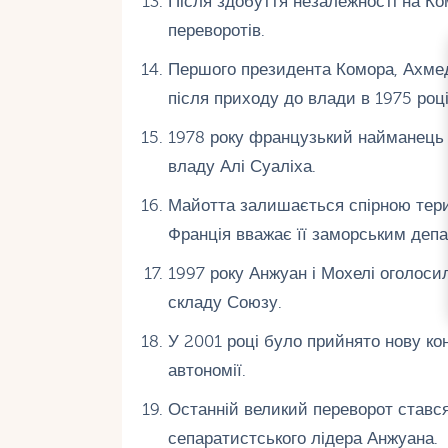
Після здобуття незалежності на К
переворотів.
Першого президента Комора, Ахмед
після приходу до влади в 1975 році
1978 року французький найманець 
владу Алі Суаліха.
Майотта залишається спірною тери
Франція вважає її заморським деп
1997 року Анжуан і Мохелі оголоси
складу Союзу.
У 2001 році було прийнято нову ко
автономії.
Останній великий переворот стався
сепаратистського лідера Анжуана.