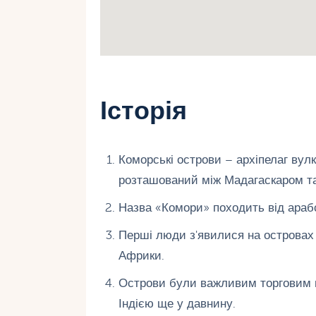
Історія
Коморські острови – архіпелаг вулк
розташований між Мадагаскаром т
Назва «Комори» походить від арабс
Перші люди з'явилися на островах у 
Африки.
Острови були важливим торговим 
Індією ще у давнину.