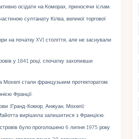
 активно осідати на Коморах, приносячи іслам.
 частиною султанату Кілва, великої торгової
ри на початку XVI століття, але не заснували
ровів у 1841 році, спочатку захопивши
та Мохелі стали французьким протекторатом.
нією Франції.
ови (Гранд-Комор, Анжуан, Мохелі)
 Майотта вирішила залишитися з Францією.
тровів було проголошено 6 липня 1975 року.