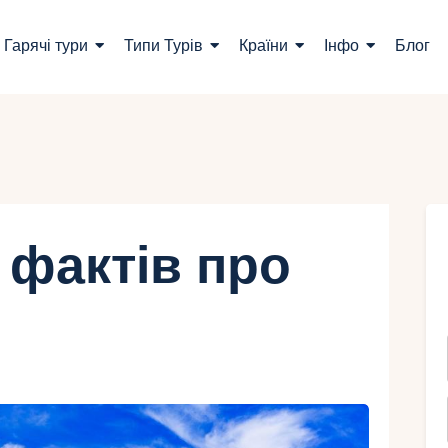
ошук турів
Гарячі тури
Типи Турів
Країни
Інфо
Блог
арячі тури
ипи Турів
раїни
нфо
 фактів про
лог
онтакти
Укр