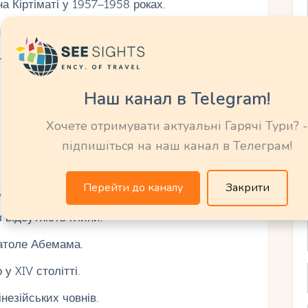
а Кіртіматі у 1957–1958 роках.
 на Кіртіматі 1962 року.
нальне свято.
Наш канал в Telegram!
Хочете отримувати актуальні Гарячі Тури? -
підпишіться на наш канал в Телеграм!
островах датуються 3000 до н.е.
Перейти до каналу
Закрити
я на Банабі.
 відсутність глини.
 атоле Абемама.
у XIV столітті.
незійських човнів.