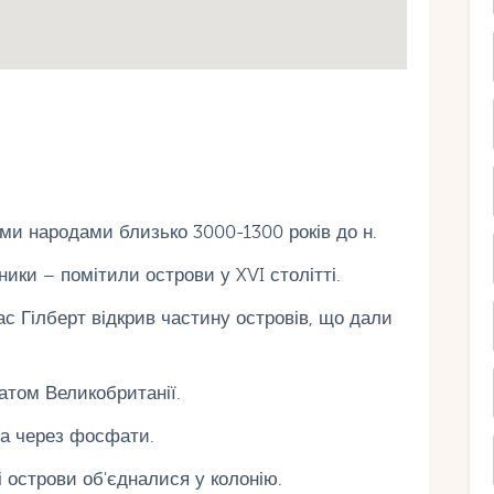
ми народами близько 3000-1300 років до н.
ники – помітили острови у XVI столітті.
ас Гілберт відкрив частину островів, що дали
атом Великобританії.
на через фосфати.
і острови об'єдналися у колонію.