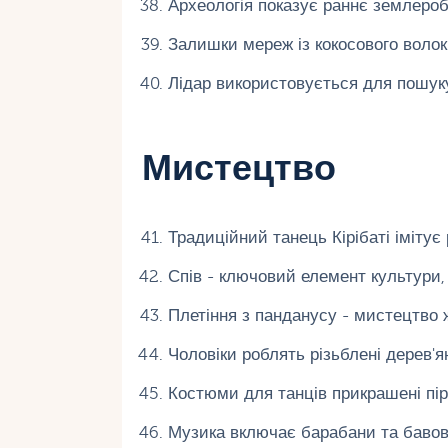
Археологія показує раннє землероб
Залишки мереж із кокосового воло
Лідар використовується для пошук
Мистецтво
Традиційний танець Кірібаті імітує
Спів - ключовий елемент культури,
Плетіння з панданусу - мистецтво ж
Чоловіки роблять різьблені дерев'ян
Костюми для танців прикрашені пір
Музика включає барабани та бавов