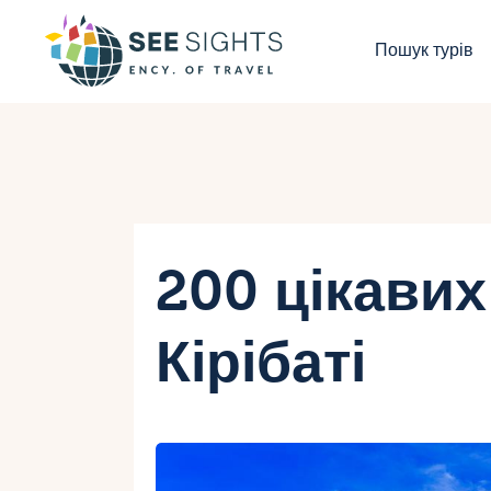
П
Пошук турів
Г
Т
К
І
200 цікавих
Б
Кірібаті
К