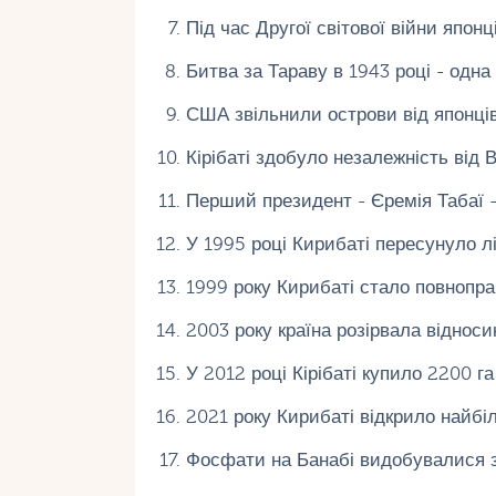
Під час Другої світової війни японц
Битва за Тараву в 1943 році - одна
США звільнили острови від японців
Кірібаті здобуло незалежність від 
Перший президент - Єремія Табаї - 
У 1995 році Кирибаті пересунуло лі
1999 року Кирибаті стало повнопр
2003 року країна розірвала віднос
У 2012 році Кірібаті купило 2200 г
2021 року Кирибаті відкрило найбі
Фосфати на Банабі видобувалися з