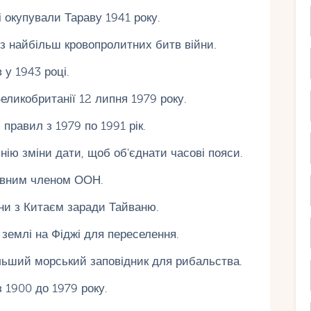
і окупували Тараву 1941 року.
 з найбільш кровопролитних битв війни.
 у 1943 році.
Великобританії 12 липня 1979 року.
правил з 1979 по 1991 рік.
нію зміни дати, щоб об'єднати часові пояси.
авним членом ООН.
ини з Китаєм заради Тайваню.
а землі на Фіджі для переселення.
льший морський заповідник для рибальства.
 1900 до 1979 року.