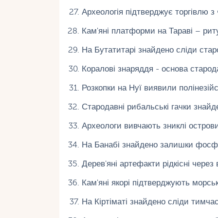
Археологія підтверджує торгівлю з 
Кам'яні платформи на Тараві – риту
На Бутатитарі знайдено сліди стар
Коралові знаряддя - основа старод
Розкопки на Нуї виявили полінезій
Стародавні рибальські гачки знайде
Археологи вивчають зниклі острови 
На Банабі знайдено залишки фосф
Дерев'яні артефакти рідкісні через 
Кам'яні якорі підтверджують морськ
На Кіртіматі знайдено сліди тимчас