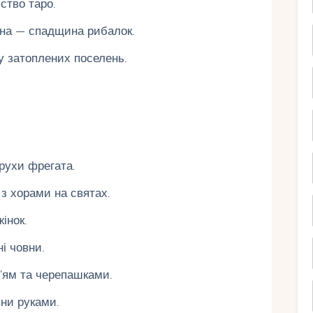
ство таро.
кна — спадщина рибалок.
у затоплених поселень.
 рухи фрегата.
 з хорами на святах.
інок.
і човни.
'ям та черепашками.
ни руками.