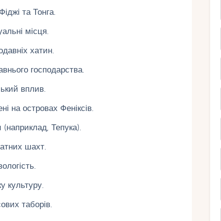
Фіджі та Тонга.
альні місця.
одавніх хатин.
авнього господарства.
ський вплив.
ні на островах Феніксів.
(наприклад, Тепука).
атних шахт.
вологість.
у культуру.
ових таборів.