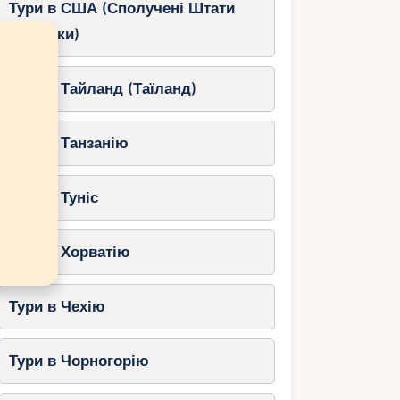
Тури в США (Сполучені Штати
Америки)
Тури в Тайланд (Таїланд)
Тури в Танзанію
Тури в Туніс
Тури в Хорватію
Тури в Чехію
Тури в Чорногорію