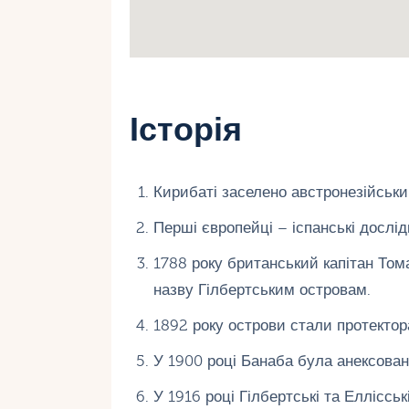
Історія
Кирибаті заселено австронезійськи
Перші європейці – іспанські дослід
1788 року британський капітан Том
назву Гілбертським островам.
1892 року острови стали протектор
У 1900 році Банаба була анексова
У 1916 році Гілбертські та Еллісськ