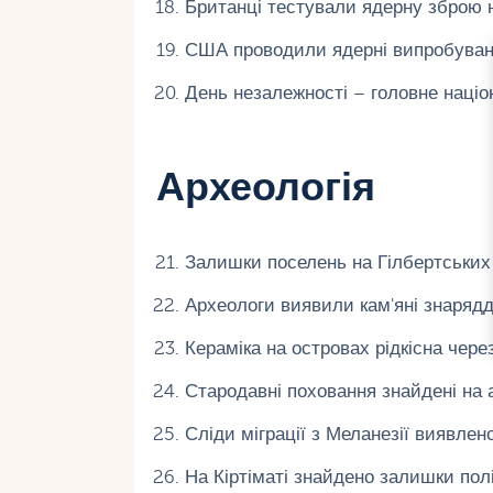
Британці тестували ядерну зброю н
США проводили ядерні випробування
День незалежності – головне націо
Археологія
Залишки поселень на Гілбертських 
Археологи виявили кам'яні знарядд
Кераміка на островах рідкісна через
Стародавні поховання знайдені на
Сліди міграції з Меланезії виявлено 
На Кіртіматі знайдено залишки полі