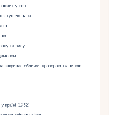
ожчих у світі.
х з тушею цапа.
нів.
кою.
ану та рису.
дамоном.
на закриває обличчя прозорою тканиною.
 країні (1932).