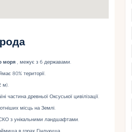
ирода
о моря
, межує з 6 державами.
ймає 80% території.
 м).
ні частина древньої Оксуської цивілізації.
отніших місць на Землі.
КО з унікальними ландшафтами.
оймища в горах Гіндукуша.