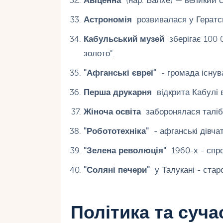
Авіценна
(нар. Балхе) — великий с
Астрономія
розвивалася у Гератськ
Кабульський музей
зберігає 100 
золото".
"Афганські євреї"
- громада існува
Перша друкарня
відкрита Кабулі в
Жіноча освіта
заборонялася таліба
"Робототехніка"
- афганські дівчат
"Зелена революція"
1960-х - спро
"Соляні печери"
у Талукані - стар
Політика та суча