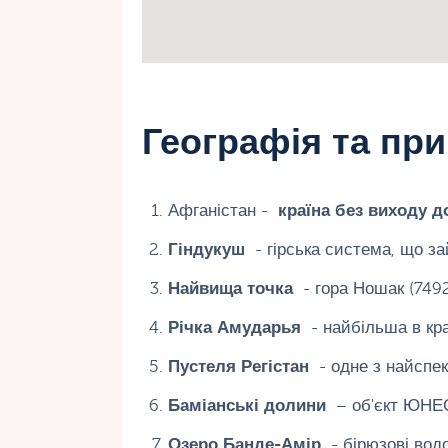
Географія та пр
Афганістан -
країна без виходу д
Гіндукуш
- гірська система, що за
Найвища точка
- гора Ношак (7492
Річка Амударья
- найбільша в краї
Пустеля Регістан
- одне з найспек
Баміанські долини
– об'єкт ЮНЕС
Озеро Банде-Амір
- бірюзові вод