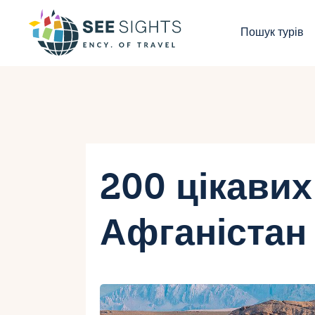
П
Пошук турів
Г
Т
К
І
200 цікавих
Б
Афганістан
К