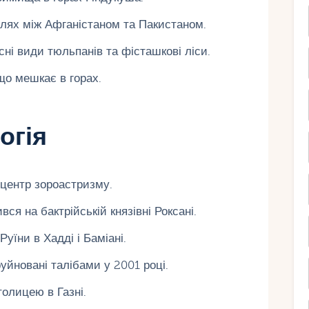
лях між Афганістаном та Пакистаном.
ні види тюльпанів та фісташкові ліси.
що мешкає в горах.
огія
— центр зороастризму.
ся на бактрійській князівні Роксані.
- Руїни в Хадді і Баміані.
уйновані талібами у 2001 році.
столицею в Газні.