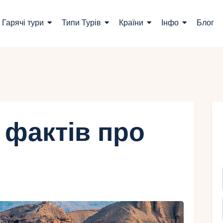
ошук турів
Гарячі тури
Типи Турів
Країни
Інфо
Блог
арячі тури
ипи Турів
раїни
нфо
 фактів про
лог
онтакти
Укр