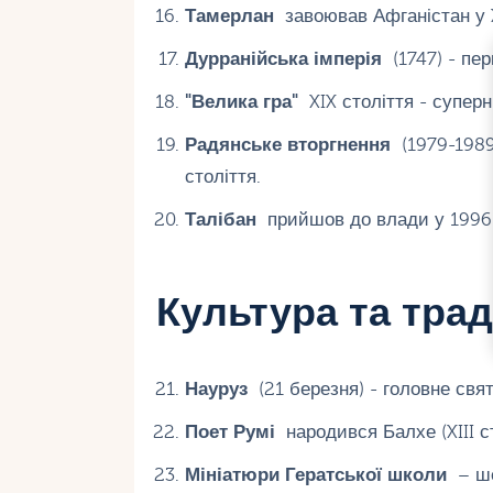
Тамерлан
завоював Афганістан у X
Дурранійська імперія
(1747) - пе
"Велика гра"
XIX століття - суперни
Радянське вторгнення
(1979-1989
століття.
Талібан
прийшов до влади у 1996 
Культура та трад
Науруз
(21 березня) - головне свят
Поет Румі
народився Балхе (XIII ст
Мініатюри Гератської школи
– ше