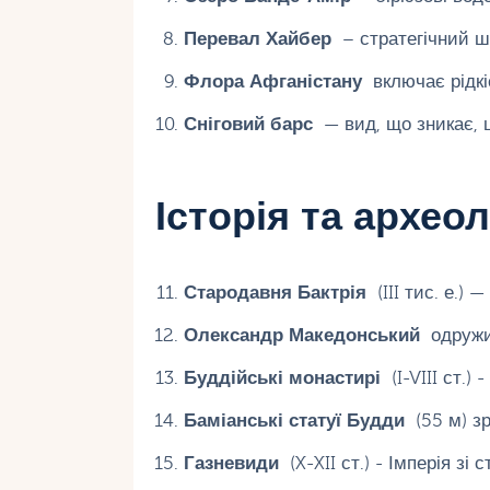
Перевал Хайбер
– стратегічний ш
Флора Афганістану
включає рідкіс
Сніговий барс
— вид, що зникає, 
Історія та археол
Стародавня Бактрія
(III тис. е.) 
Олександр Македонський
одружив
Буддійські монастирі
(I-VIII ст.) 
Баміанські статуї Будди
(55 м) зр
Газневиди
(X-XII ст.) - Імперія зі 