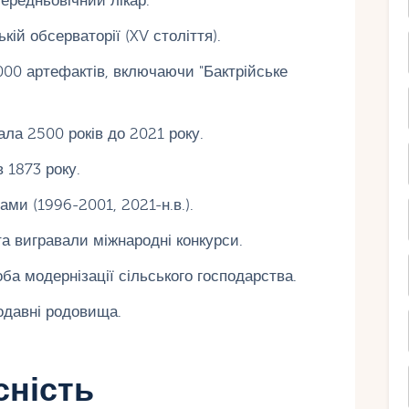
ередньовічний лікар.
ій обсерваторії (XV століття).
000 артефактів, включаючи "Бактрійське
ла 2500 років до 2021 року.
 1873 року.
ми (1996-2001, 2021-н.в.).
а вигравали міжнародні конкурси.
ба модернізації сільського господарства.
одавні родовища.
сність