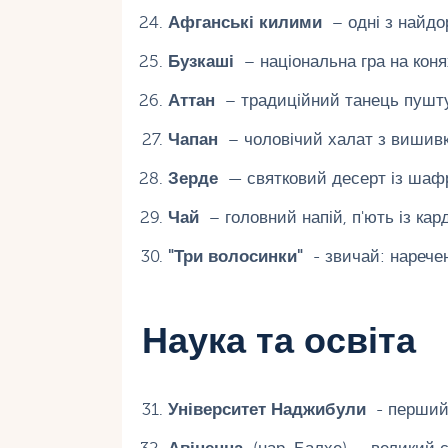
Афганські килими
– одні з найдор
Бузкаші
– національна гра на коня
Аттан
– традиційний танець пушту
Чапан
– чоловічий халат з вишив
Зерде
— святковий десерт із шафр
Чай
– головний напій, п'ють із кар
"Три волосинки"
- звичай: нарече
Наука та освіта
Університет Наджибули
- перший у