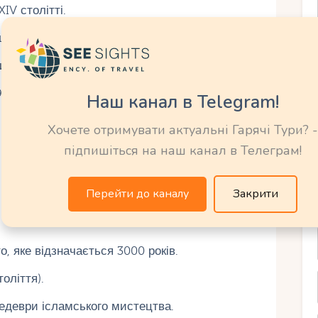
IV столітті.
рша афганська держава.
цтво Британії та Росії за Афганістан.
) - одна з найбільш кровопролитних воєн XX
Наш канал в Telegram!
Хочете отримувати актуальні Гарячі Тури? -
році, заборонивши телебачення та музику.
підпишіться на наш канал в Телеграм!
Перейти до каналу
Закрити
иції
о, яке відзначається 3000 років.
оліття).
деври ісламського мистецтва.