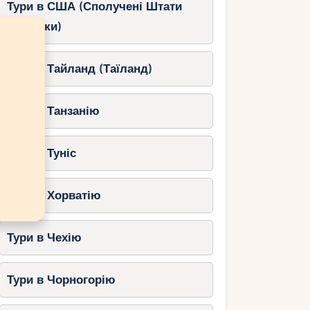
Тури в США (Сполучені Штати
Америки)
Тури в Тайланд (Таїланд)
Тури в Танзанію
Тури в Туніс
Тури в Хорватію
Тури в Чехію
Тури в Чорногорію