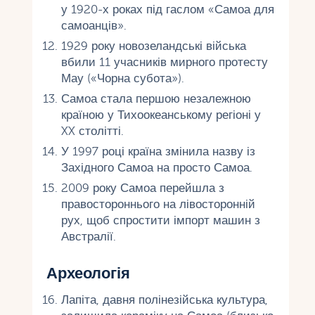
у 1920-х роках під гаслом «Самоа для
самоанців».
1929 року новозеландські війська
вбили 11 учасників мирного протесту
Мау («Чорна субота»).
Самоа стала першою незалежною
країною у Тихоокеанському регіоні у
XX столітті.
У 1997 році країна змінила назву із
Західного Самоа на просто Самоа.
2009 року Самоа перейшла з
правостороннього на лівосторонній
рух, щоб спростити імпорт машин з
Австралії.
Археологія
Лапіта, давня полінезійська культура,