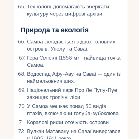
Технології допомагають зберігати
культуру через цифрові архіви.
Природа та екологія
Самоа складається з двох головних
островів: Уполу та Саваї.
Гора Сілісілі (1858 м) - найвища точка
Самоа.
Водоспад Афу-Аау на Саваї — один із
наймальовничіших.
Національний парк Про Ле Пупу-Пуе
захищає тропічні ліси.
У Самоа мешкає понад 50 видів
птахів, включаючи голуба-зубоклюва.
Коралові рифи оточують острови.
Вулкан Матавану на Саваї вивергався
у 1905–1911 роках.