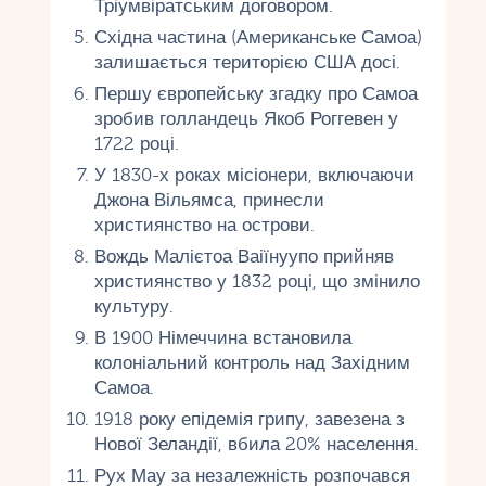
Тріумвіратським договором.
Східна частина (Американське Самоа)
залишається територією США досі.
Першу європейську згадку про Самоа
зробив голландець Якоб Роггевен у
1722 році.
У 1830-х роках місіонери, включаючи
Джона Вільямса, принесли
християнство на острови.
Вождь Малієтоа Ваіїнуупо прийняв
християнство у 1832 році, що змінило
культуру.
В 1900 Німеччина встановила
колоніальний контроль над Західним
Самоа.
1918 року епідемія грипу, завезена з
Нової Зеландії, вбила 20% населення.
Рух Мау за незалежність розпочався