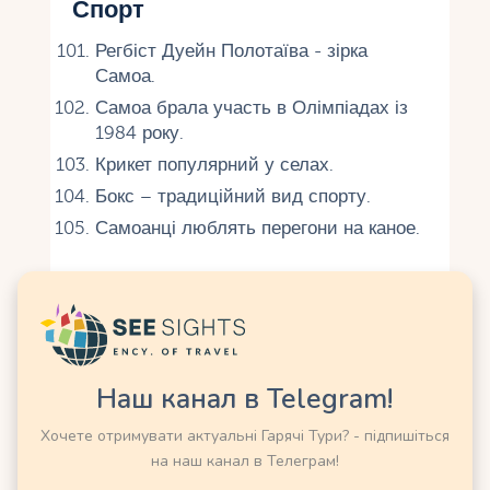
Спорт
Регбіст Дуейн Полотаїва - зірка
Самоа.
Самоа брала участь в Олімпіадах із
1984 року.
Крикет популярний у селах.
Бокс – традиційний вид спорту.
Самоанці люблять перегони на каное.
Традиції та свята
День незалежності - 1 червня
(перенесений із січня).
Фіафіа - вечір танців та їжі для гостей.
Наш канал в Telegram!
Татуювання – обряд переходу для
Хочете отримувати актуальні Гарячі Тури? - підпишіться
чоловіків.
на наш канал в Телеграм!
Біла неділя – свято дітей у жовтні.