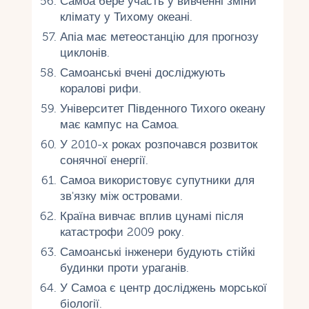
Самоа бере участь у вивченні зміни
клімату у Тихому океані.
Апіа має метеостанцію для прогнозу
циклонів.
Самоанські вчені досліджують
коралові рифи.
Університет Південного Тихого океану
має кампус на Самоа.
У 2010-х роках розпочався розвиток
сонячної енергії.
Самоа використовує супутники для
зв'язку між островами.
Країна вивчає вплив цунамі після
катастрофи 2009 року.
Самоанські інженери будують стійкі
будинки проти ураганів.
У Самоа є центр досліджень морської
біології.