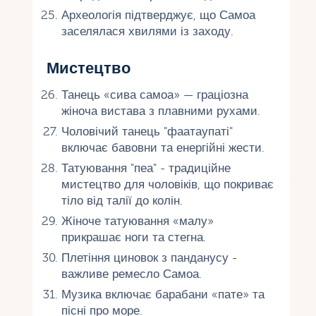
Археологія підтверджує, що Самоа
заселялася хвилями із заходу.
Мистецтво
Танець «сива самоа» — граціозна
жіноча вистава з плавними рухами.
Чоловічий танець "фаатаупаті"
включає бавовни та енергійні жести.
Татуювання "пеа" - традиційне
мистецтво для чоловіків, що покриває
тіло від талії до колін.
Жіноче татуювання «малу»
прикрашає ноги та стегна.
Плетіння циновок з панданусу -
важливе ремесло Самоа.
Музика включає барабани «пате» та
пісні про море.