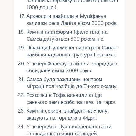
залишила кераміку на Самоа (близько
1000 до н.е.).
Археологи знайшли в Муліфануа
залишки села Лапіта віком 3000 років.
Кам'яні платформи (фале тіло) на
Самоа датуються 500 роком н.е.
Піраміда Пулемелеї на острові Саваї -
найбільша давня структура Полінезії.
У печері Фалефу знайшли знаряддя з
обсидіану віком 2000 років.
Самоа була важливим центром
міграції полінезійців до Тихого океану.
Розкопки в Тофа виявили сліди
раннього землеробства (ямс та таро).
Кам'яні сокири, знайдені на Уполу,
вказують на торгівлю з Фіджі.
У печері Ава-Пуа виявлено останки
стародавніх тварин та людей.