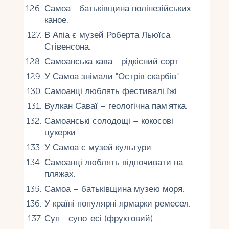
Самоа - батьківщина полінезійських
каное.
В Апіа є музей Роберта Льюїса
Стівенсона.
Самоанська кава - рідкісний сорт.
У Самоа знімали "Острів скарбів".
Самоанці люблять фестивалі їжі.
Вулкан Саваї – геологічна пам'ятка.
Самоанські солодощі – кокосові
цукерки.
У Самоа є музей культури.
Самоанці люблять відпочивати на
пляжах.
Самоа – батьківщина музею моря.
У країні популярні ярмарки ремесел.
Суп - супо-есі (фруктовий).