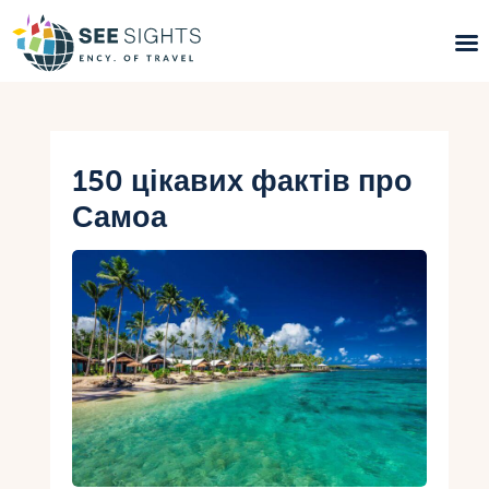
Пошук турів
Гарячі тури
150 цікавих фактів про
Самоа
Типи Турів
Країни
Інфо
Блог
Контакти