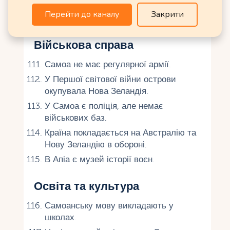
Самоанці дарують циновки на
Перейти до каналу
Закрити
весіллях.
Військова справа
Самоа не має регулярної армії.
У Першої світової війни острови
окупувала Нова Зеландія.
У Самоа є поліція, але немає
військових баз.
Країна покладається на Австралію та
Нову Зеландію в обороні.
В Апіа є музей історії воєн.
Освіта та культура
Самоанську мову викладають у
школах.