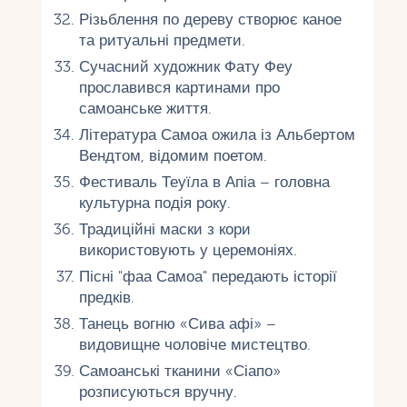
Різьблення по дереву створює каное
та ритуальні предмети.
Сучасний художник Фату Феу
прославився картинами про
самоанське життя.
Література Самоа ожила із Альбертом
Вендтом, відомим поетом.
Фестиваль Теуїла в Апіа – головна
культурна подія року.
Традиційні маски з кори
використовують у церемоніях.
Пісні "фаа Самоа" передають історії
предків.
Танець вогню «Сива афі» –
видовищне чоловіче мистецтво.
Самоанські тканини «Сіапо»
розписуються вручну.