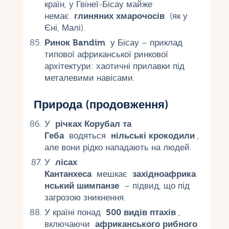
країн, у Гвінеї-Бісау майже
немає
глиняних хмарочосів
(як у
Єні, Малі).
Ринок Bandim
у Бісау – приклад
типової африканської ринкової
архітектури: хаотичні прилавки під
металевими навісами.
Природа (продовження)
У
річках Корубал та
Геба
водяться
нільські крокодили
,
але вони рідко нападають на людей.
У
лісах
Кантанхеса
мешкає
західноафрика
нський шимпанзе
– підвид, що під
загрозою зникнення.
У країні понад
500 видів птахів
,
включаючи
африканського рибного