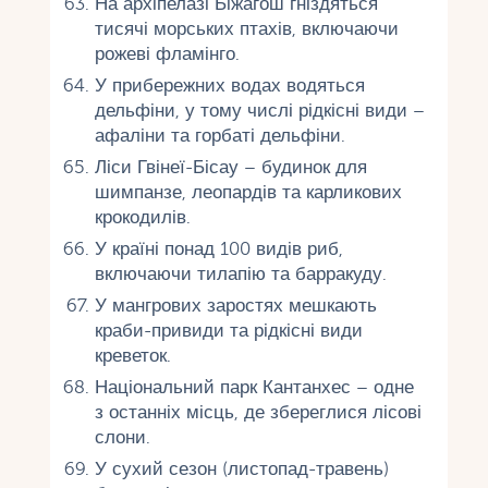
На архіпелазі Біжагош гніздяться
тисячі морських птахів, включаючи
рожеві фламінго.
У прибережних водах водяться
дельфіни, у тому числі рідкісні види –
афаліни та горбаті дельфіни.
Ліси Гвінеї-Бісау – будинок для
шимпанзе, леопардів та карликових
крокодилів.
У країні понад 100 видів риб,
включаючи тилапію та барракуду.
У мангрових заростях мешкають
краби-привиди та рідкісні види
креветок.
Національний парк Кантанхес – одне
з останніх місць, де збереглися лісові
слони.
У сухий сезон (листопад-травень)