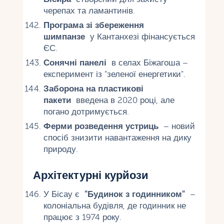
черепах та ламантинів.
Програма зі збереження
шимпанзе
у Кантанхезі фінансується
ЄС.
Сонячні панелі
в селах Біжагоша –
експеримент із "зеленої енергетики".
Заборона на пластикові
пакети
введена в 2020 році, але
погано дотримується.
Ферми розведення устриць
– новий
спосіб знизити навантаження на дику
природу.
Архітектурні курйози
У Бісау є
"Будинок з годинником"
–
колоніальна будівля, де годинник не
працює з 1974 року.