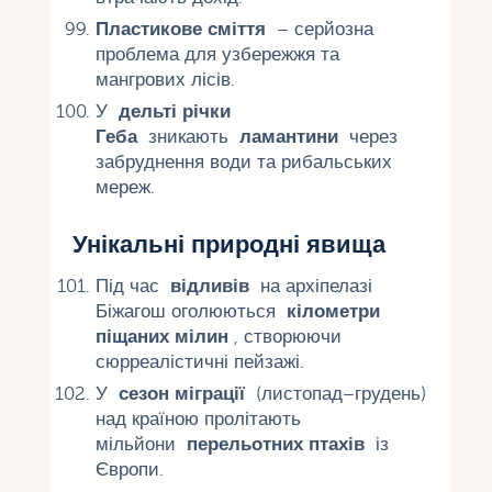
Пластикове сміття
– серйозна
проблема для узбережжя та
мангрових лісів.
У
дельті річки
Геба
зникають
ламантини
через
забруднення води та рибальських
мереж.
Унікальні природні явища
Під час
відливів
на архіпелазі
Біжагош оголюються
кілометри
піщаних мілин
, створюючи
сюрреалістичні пейзажі.
У
сезон міграції
(листопад–грудень)
над країною пролітають
мільйони
перельотних птахів
із
Європи.