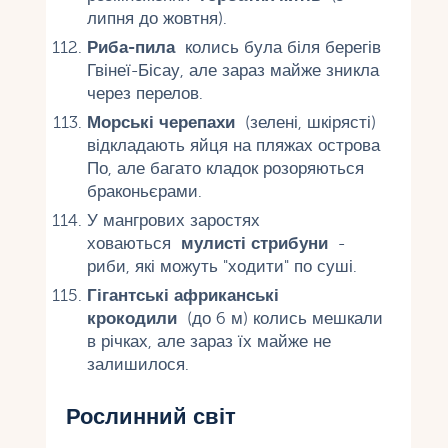
липня до жовтня).
Риба-пила
колись була біля берегів
Гвінеї-Бісау, але зараз майже зникла
через перелов.
Морські черепахи
(зелені, шкірясті)
відкладають яйця на пляжах острова
По, але багато кладок розоряються
браконьєрами.
У мангрових заростях
ховаються
мулисті стрибуни
-
риби, які можуть "ходити" по суші.
Гігантські африканські
крокодили
(до 6 м) колись мешкали
в річках, але зараз їх майже не
залишилося.
Рослинний світ