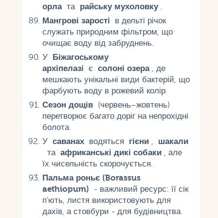
орла
та
райську мухоловку
.
Мангрові зарості
в дельті річок
служать природним фільтром, що
очищає воду від забруднень.
У
Біжагоському
архіпелазі
є
солоні озера
, де
мешкають унікальні види бактерій, що
фарбують воду в рожевий колір.
Сезон дощів
(червень–жовтень)
перетворює багато доріг на непрохідні
болота.
У
саванах
водяться
гієни
,
шакали
та
африканські дикі собаки
, але
їх чисельність скорочується.
Пальма роньє (Borassus
aethiopum)
- важливий ресурс: її сік
п'ють, листя використовують для
дахів, а стовбури - для будівництва.