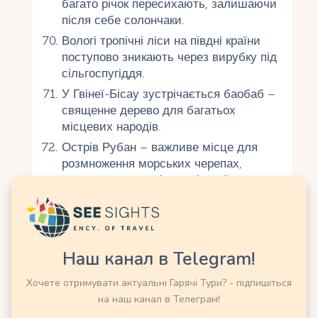
багато річок пересихають, залишаючи
після себе солончаки.
Вологі тропічні ліси на півдні країни
поступово зникають через вирубку під
сільгоспугіддя.
У Гвінеї-Бісау зустрічається баобаб –
священне дерево для багатьох
місцевих народів.
Острів Рубан – важливе місце для
розмноження морських черепах,
включаючи зелені та шкірясті.
У річках водяться ламантини, яких
місцеві жителі вважають за духи
води.
Через кліматичні зміни рівень моря
Наш канал в Telegram!
піднімається, погрожуючи
Хочете отримувати актуальні Гарячі Тури? - підпишіться
прибережним поселенням.
на наш канал в Телеграм!
У країні немає високих гір - найвища