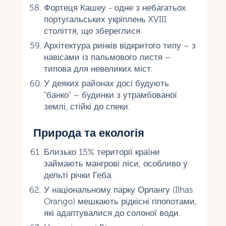
Фортеця Кашеу - одне з небагатьох
португальських укріплень XVIII
століття, що збереглися.
Архітектура ринків відкритого типу – з
навісами із пальмового листя –
типова для невеликих міст.
У деяких районах досі будують
"банко" – будинки з утрамбованої
землі, стійкі до спеки.
Природа та екологія
Близько 15% території країни
займають мангрові ліси, особливо у
дельті річки Геба.
У національному парку Орлангу (Ilhas
Orango) мешкають рідкісні гіпопотами,
які адаптувалися до солоної води.