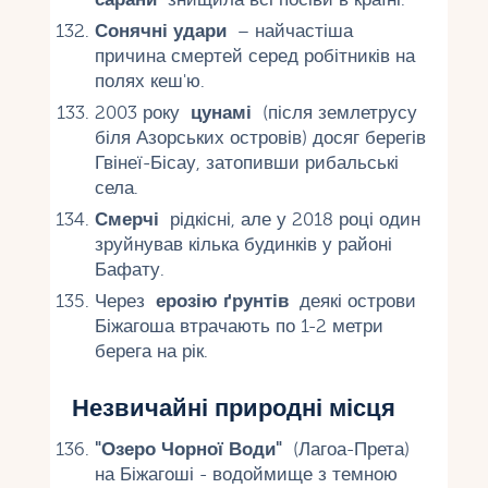
Сонячні удари
– найчастіша
причина смертей серед робітників на
полях кеш'ю.
2003 року
цунамі
(після землетрусу
біля Азорських островів) досяг берегів
Гвінеї-Бісау, затопивши рибальські
села.
Смерчі
рідкісні, але у 2018 році один
зруйнував кілька будинків у районі
Бафату.
Через
ерозію ґрунтів
деякі острови
Біжагоша втрачають по 1-2 метри
берега на рік.
Незвичайні природні місця
"Озеро Чорної Води"
(Лагоа-Прета)
на Біжагоші - водоймище з темною