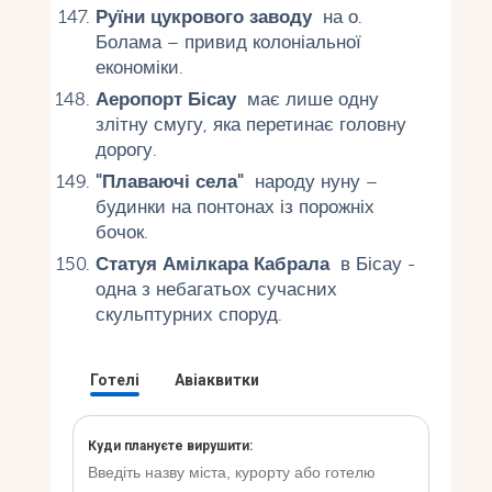
Руїни цукрового заводу
на о.
Болама – привид колоніальної
економіки.
Аеропорт Бісау
має лише одну
злітну смугу, яка перетинає головну
дорогу.
"Плаваючі села"
народу нуну –
будинки на понтонах із порожніх
бочок.
Статуя Амілкара Кабрала
в Бісау -
одна з небагатьох сучасних
скульптурних споруд.