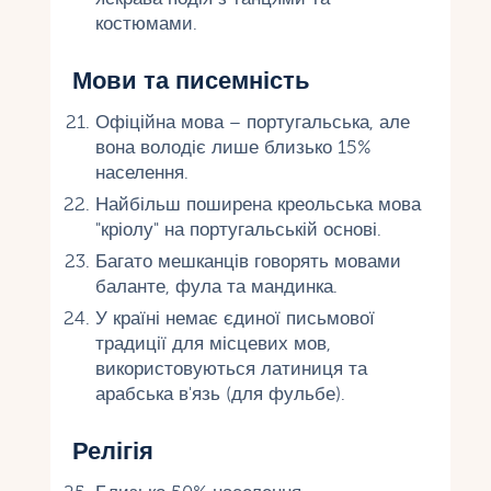
костюмами.
Мови та писемність
Офіційна мова – португальська, але
вона володіє лише близько 15%
населення.
Найбільш поширена креольська мова
"кріолу" на португальській основі.
Багато мешканців говорять мовами
баланте, фула та мандинка.
У країні немає єдиної письмової
традиції для місцевих мов,
використовуються латиниця та
арабська в'язь (для фульбе).
Релігія