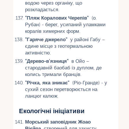
водою через органіку, що
розкладається.
"Пляж Коралових Черепів"
(о.
Рубан) - берег, усипаний уламками
коралів химерних форм.
"Гаряче джерело"
у районі Габу –
єдине місце з геотермальною
активністю.
"Дерево-в'язниця"
в Ойо –
стародавній баобаб із дуплом, де
колись тримали бранців.
"Річка, яка зникає"
(Ріо-Гранде) - у
сухий сезон перетворюється на
ланцюг калюж.
Екологічні ініціативи
Морський заповідник Жоао
Вієйра
створений для захисту