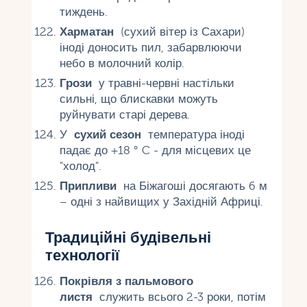
тиждень.
Харматан
(сухий вітер із Сахари)
іноді доносить пил, забарвлюючи
небо в молочний колір.
Грози
у травні-червні настільки
сильні, що блискавки можуть
руйнувати старі дерева.
У
сухий сезон
температура іноді
падає до +18 ° C - для місцевих це
"холод".
Припливи
на Біжагоші досягають 6 м
– одні з найвищих у Західній Африці.
Традиційні будівельні
технології
Покрівля з пальмового
листя
служить всього 2-3 роки, потім