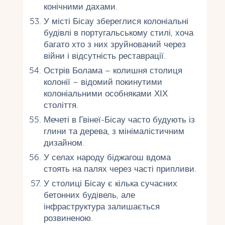
конічними дахами.
У місті Бісау збереглися колоніальні
будівлі в португальському стилі, хоча
багато хто з них зруйнований через
війни і відсутність реставрації.
Острів Болама – колишня столиця
колонії – відомий покинутими
колоніальними особняками ХІХ
століття.
Мечеті в Гвінеї-Бісау часто будують із
глини та дерева, з мінімалістичним
дизайном.
У селах народу біджагош вдома
стоять на палях через часті припливи.
У столиці Бісау є кілька сучасних
бетонних будівель, але
інфраструктура залишається
розвиненою.