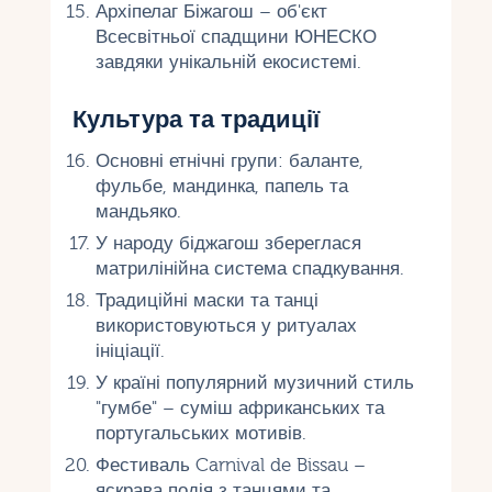
Архіпелаг Біжагош – об'єкт
Всесвітньої спадщини ЮНЕСКО
завдяки унікальній екосистемі.
Культура та традиції
Основні етнічні групи: баланте,
фульбе, мандинка, папель та
мандьяко.
У народу біджагош збереглася
матрилінійна система спадкування.
Традиційні маски та танці
використовуються у ритуалах
ініціації.
У країні популярний музичний стиль
"гумбе" – суміш африканських та
португальських мотивів.
Фестиваль Carnival de Bissau –
яскрава подія з танцями та