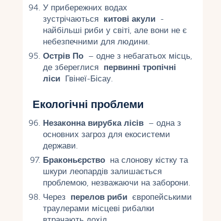
У прибережних водах
зустрічаються
китові акули
-
найбільші риби у світі, але вони не є
небезпечними для людини.
Острів По
– одне з небагатьох місць,
де збереглися
первинні тропічні
ліси
Гвінеї-Бісау.
Екологічні проблеми
Незаконна вирубка лісів
– одна з
основних загроз для екосистеми
держави.
Браконьєрство
на слонову кістку та
шкури леопардів залишається
проблемою, незважаючи на заборони.
Через
перелов риби
європейськими
траулерами місцеві рибалки
втрачають дохід.