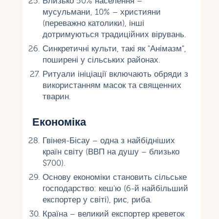
Близько 50% населення –
мусульмани, 10% – християни
(переважно католики), інші
дотримуються традиційних вірувань.
Синкретичні культи, такі як "Анімазм",
поширені у сільських районах.
Ритуали ініціації включають обряди з
використанням масок та священних
тварин.
Економіка
Гвінея-Бісау – одна з найбідніших
країн світу (ВВП на душу – близько
$700).
Основу економіки становить сільське
господарство: кеш'ю (6-й найбільший
експортер у світі), рис, риба.
Країна – великий експортер креветок