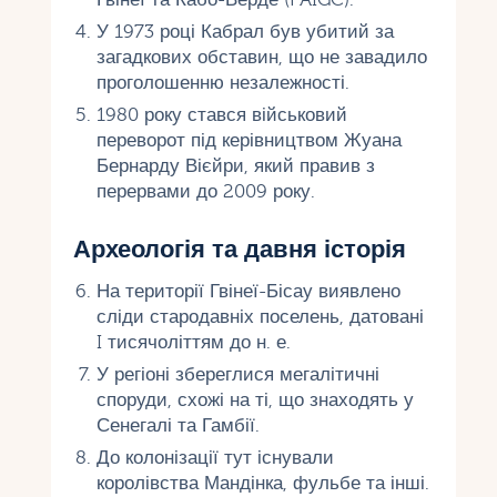
У 1973 році Кабрал був убитий за
загадкових обставин, що не завадило
проголошенню незалежності.
1980 року стався військовий
переворот під керівництвом Жуана
Бернарду Вієйри, який правив з
перервами до 2009 року.
Археологія та давня історія
На території Гвінеї-Бісау виявлено
сліди стародавніх поселень, датовані
I тисячоліттям до н. е.
У регіоні збереглися мегалітичні
споруди, схожі на ті, що знаходять у
Сенегалі та Гамбії.
До колонізації тут існували
королівства Мандінка, фульбе та інші.