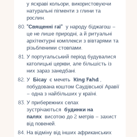
у яскраві кольори, використовуючи
натуральні пігменти з глини та
рослин.
"Священні гаї"
у народу біджагош –
це не лише природні, а й ритуальні
архітектурні комплекси з вівтарями та
різьбленими стовпами.
У португальський період будувалися
католицькі церкви, але більшість із
них зараз занедбані.
У
Бісау
є мечеть
King Fahd
,
побудована коштом Саудівської Аравії
– одна з найбільших у країні.
У прибережних селах
зустрічаються
будинки на
палях
висотою до 2 метрів – захист
від повеней.
На відміну від інших африканських