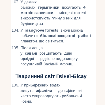
У деяких
районах
термітники
досягають
4
метрів заввишки
– місцеві жителі
використовують глину з них для
будівництва.
У
мangrove forests
вночі можна
побачити
біолюмінесцентні гриби
і
планктон, що світиться.
Після дощів
у
савані
розцвітають
дикі
орхідеї
– рідкісне видовище у
посушливій Західній Африці.
Тваринний світ Гвінеї-Бісау
У прибережних водах
живуть
афаліни
– дельфіни, які
часто супроводжують рибальські
човни.