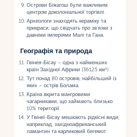
Острови Біжагош були важливим
центром доколоніальної торгівлі.
Археологи знаходять кераміку та
прикраси, що свідчать про зв'язки з
давніми імперіями Малі та Гана.
Географія та природа
Гвінея-Бісау – одна з найменших
країн Західної Африки (36125 км²).
Тут понад 80 островів, найбільший із
яких – острів Болама.
Країна вкрита мангровими
чагарниками, що займають близько
10% території.
У Гвінеї-Бісау мешкають рідкісні види,
наприклад, західноафриканський
ламантин та карликовий бегемот.