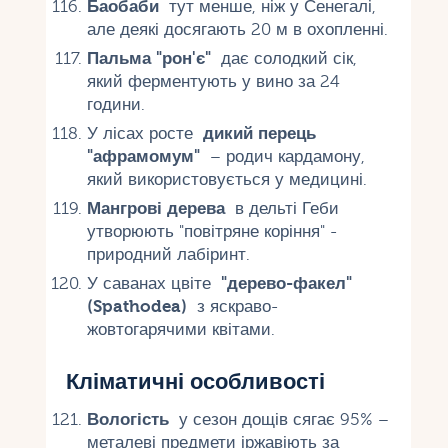
Баобаби
тут менше, ніж у Сенегалі,
але деякі досягають 20 м в охопленні.
Пальма "рон'є"
дає солодкий сік,
який ферментують у вино за 24
години.
У лісах росте
дикий перець
"афрамомум"
– родич кардамону,
який використовується у медицині.
Мангрові дерева
в дельті Геби
утворюють "повітряне коріння" -
природний лабіринт.
У саванах цвіте
"дерево-факел"
(Spathodea)
з яскраво-
жовтогарячими квітами.
Кліматичні особливості
Вологість
у сезон дощів сягає 95% –
металеві предмети іржавіють за