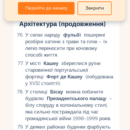
точка (300 м) знаходиться на плато
Перейти до каналу
Закрити
Фута-Джаллон.
Архітектура (продовження)
У селах народу
фульбі
поширені
розбірні хатини з трави та гілок – їх
легко переносити при кочовому
способі життя.
У місті
Кашеу
збереглися руїни
старовинної португальської
фортеці
Форт де Кашеу
(побудована
у XVIII столітті).
У столиці
Бісау
можна побачити
будівлю
Президентського палацу
–
білу споруду в колоніальному стилі,
яка сильно постраждала під час
громадянської війни 1998–1999 років.
У деяких районах будинки фарбують