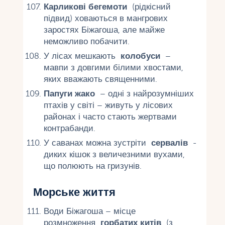
Карликові бегемоти
(рідкісний
підвид) ховаються в мангрових
заростях Біжагоша, але майже
неможливо побачити.
У лісах мешкають
колобуси
–
мавпи з довгими білими хвостами,
яких вважають священними.
Папуги жако
– одні з найрозумніших
птахів у світі – живуть у лісових
районах і часто стають жертвами
контрабанди.
У саванах можна зустріти
сервалів
-
диких кішок з величезними вухами,
що полюють на гризунів.
Морське життя
Води Біжагоша – місце
розмноження
горбатих китів
(з