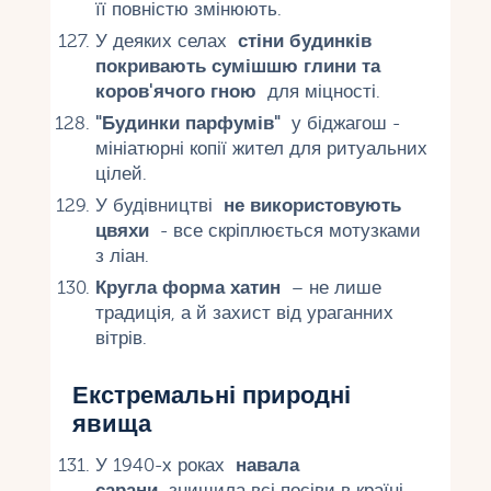
її повністю змінюють.
У деяких селах
стіни будинків
покривають сумішшю глини та
коров'ячого гною
для міцності.
"Будинки парфумів"
у біджагош -
мініатюрні копії жител для ритуальних
цілей.
У будівництві
не використовують
цвяхи
- все скріплюється мотузками
з ліан.
Кругла форма хатин
– не лише
традиція, а й захист від ураганних
вітрів.
Екстремальні природні
явища
У 1940-х роках
навала
сарани
знищила всі посіви в країні.