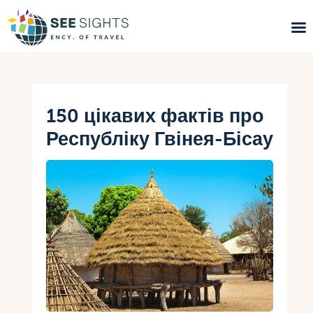
Пошук турів
Гарячі тури
150 цікавих фактів про
Республіку Гвінея-Бісау
Типи Турів
Країни
Інфо
Блог
Контакти