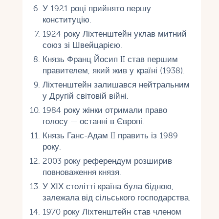
У 1921 році прийнято першу
конституцію.
1924 року Ліхтенштейн уклав митний
союз зі Швейцарією.
Князь Франц Йосип II став першим
правителем, який жив у країні (1938).
Ліхтенштейн залишався нейтральним
у Другій світовій війні.
1984 року жінки отримали право
голосу — останні в Європі.
Князь Ганс-Адам II править із 1989
року.
2003 року референдум розширив
повноваження князя.
У ХІХ столітті країна була бідною,
залежала від сільського господарства.
1970 року Ліхтенштейн став членом