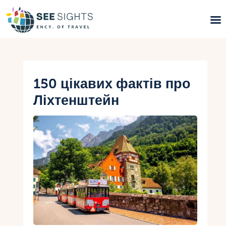
Пошук турів
Гарячі тури
150 цікавих фактів про
Ліхтенштейн
Типи Турів
Країни
Інфо
Блог
Контакти