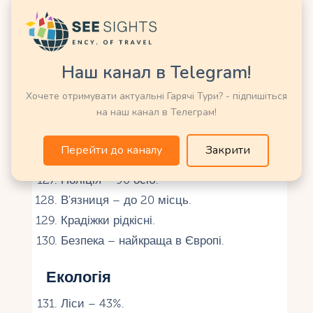
Лижі – головний спорт.
Футбол – збірна в УЄФА.
Олімпіада – з 1936 року.
Наш канал в Telegram!
Золота медаль – Хanni Wenzel (1980).
Хочете отримувати актуальні Гарячі Тури? - підпишіться
Велоспорт – в Альпах.
на наш канал в Телеграм!
Злочинність
Перейти до каналу
Закрити
Злочинність – майже нульова.
Поліція – 90 осіб.
В'язниця – до 20 місць.
Крадіжки рідкісні.
Безпека – найкраща в Європі.
Екологія
Ліси – 43%.