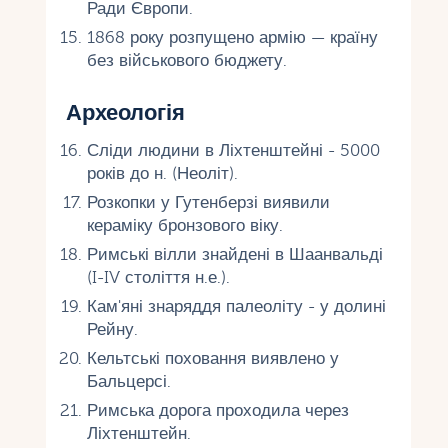
Ради Європи.
1868 року розпущено армію — країну
без військового бюджету.
Археологія
Сліди людини в Ліхтенштейні - 5000
років до н. (Неоліт).
Розкопки у Гутенберзі виявили
кераміку бронзового віку.
Римські вілли знайдені в Шаанвальді
(I-IV століття н.е.).
Кам'яні знаряддя палеоліту - у долині
Рейну.
Кельтські поховання виявлено у
Бальцерсі.
Римська дорога проходила через
Ліхтенштейн.