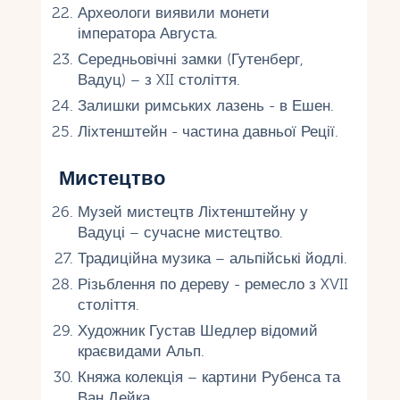
Археологи виявили монети
імператора Августа.
Середньовічні замки (Гутенберг,
Вадуц) – з XII століття.
Залишки римських лазень - в Ешен.
Ліхтенштейн - частина давньої Реції.
Мистецтво
Музей мистецтв Ліхтенштейну у
Вадуці – сучасне мистецтво.
Традиційна музика – альпійські йодлі.
Різьблення по дереву - ремесло з XVII
століття.
Художник Густав Шедлер відомий
краєвидами Альп.
Княжа колекція – картини Рубенса та
Ван Дейка.