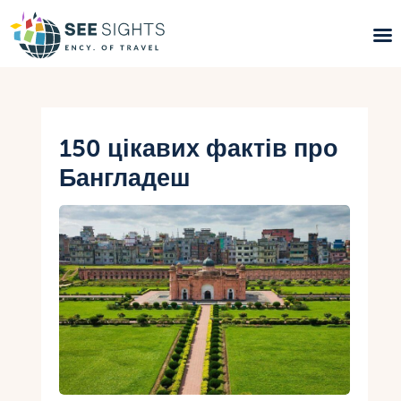
Пошук турів
Гарячі тури
150 цікавих фактів про
Бангладеш
Типи Турів
Країни
Інфо
Блог
Контакти