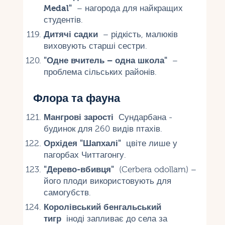
Medal"
– нагорода для найкращих
студентів.
Дитячі садки
– рідкість, малюків
виховують старші сестри.
"Одне вчитель – одна школа"
–
проблема сільських районів.
Флора та фауна
Мангрові зарості
Сундарбана -
будинок для 260 видів птахів.
Орхідея "Шапхалі"
цвіте лише у
пагорбах Читтагонгу.
"Дерево-вбивця"
(Cerbera odollam) –
його плоди використовують для
самогубств.
Королівський бенгальський
тигр
іноді запливає до села за