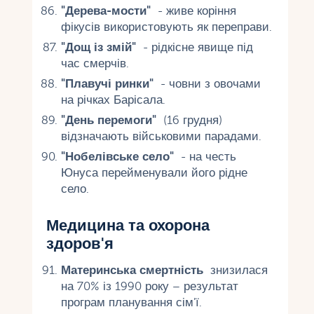
"Дерева-мости"
- живе коріння
фікусів використовують як переправи.
"Дощ із змій"
- рідкісне явище під
час смерчів.
"Плавучі ринки"
- човни з овочами
на річках Барісала.
"День перемоги"
(16 грудня)
відзначають військовими парадами.
"Нобелівське село"
- на честь
Юнуса перейменували його рідне
село.
Медицина та охорона
здоров'я
Материнська смертність
знизилася
на 70% із 1990 року – результат
програм планування сім'ї.