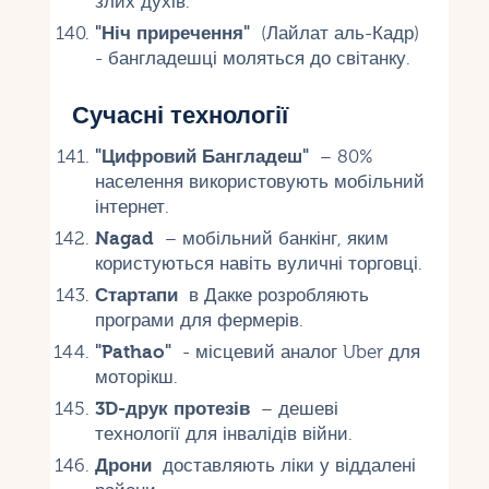
злих духів.
"Ніч приречення"
(Лайлат аль-Кадр)
- бангладешці моляться до світанку.
Сучасні технології
"Цифровий Бангладеш"
– 80%
населення використовують мобільний
інтернет.
Nagad
– мобільний банкінг, яким
користуються навіть вуличні торговці.
Стартапи
в Дакке розробляють
програми для фермерів.
"Pathao"
- місцевий аналог Uber для
моторікш.
3D-друк протезів
– дешеві
технології для інвалідів війни.
Дрони
доставляють ліки у віддалені