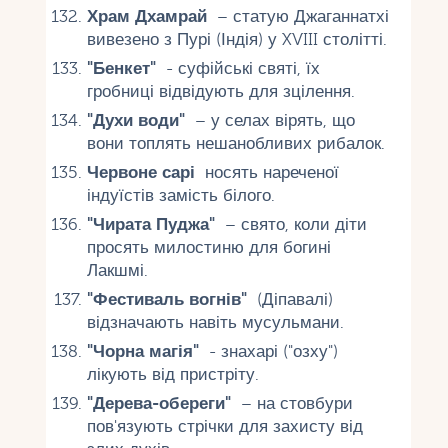
Храм Дхамрай
– статую Джаганнатхі
вивезено з Пурі (Індія) у XVIII столітті.
"Бенкет"
- суфійські святі, їх
гробниці відвідують для зцілення.
"Духи води"
– у селах вірять, що
вони топлять нешанобливих рибалок.
Червоне сарі
носять нареченої
індуїстів замість білого.
"Чирата Пуджа"
– свято, коли діти
просять милостиню для богині
Лакшмі.
"Фестиваль вогнів"
(Діпавалі)
відзначають навіть мусульмани.
"Чорна магія"
- знахарі ("озху")
лікують від пристріту.
"Дерева-обереги"
– на стовбури
пов'язують стрічки для захисту від