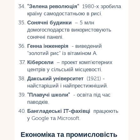
"Зелена революція"
1980-х зробила
країну самодостатньою в рисі.
Сонячні будинки
– 5 млн
домогосподарств використовують
сонячні панелі.
Генна інженерія
- виведений
"золотий рис" із вітаміном А.
Кіберсели
– проект комп'ютерних
центрів у сільській місцевості.
Дакський університет
(1921) -
найстаріший і найпрестижніший.
"Плавучі школи"
- освіта під час
паводків.
Бангладеські IT-фахівці
працюють
у Google та Microsoft.
Економіка та промисловість