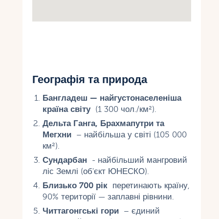
Географія та природа
Бангладеш — найгустонаселеніша
країна світу
(1 300 чол./км²).
Дельта Ганга, Брахмапутри та
Мегхни
– найбільша у світі (105 000
км²).
Сундарбан
- найбільший мангровий
ліс Землі (об'єкт ЮНЕСКО).
Близько 700 рік
перетинають країну,
90% території — заплавні рівнини.
Читтагонгські гори
– єдиний