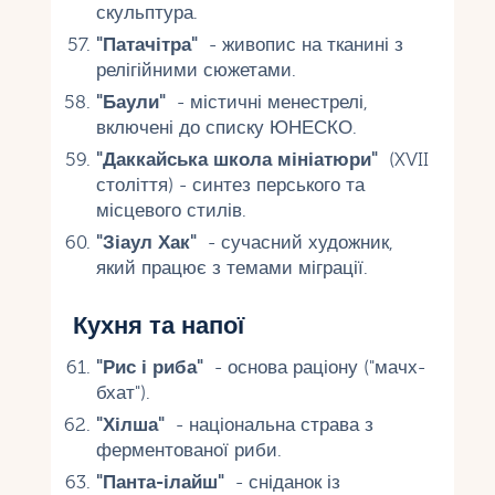
скульптура.
"Патачітра"
- живопис на тканині з
релігійними сюжетами.
"Баули"
- містичні менестрелі,
включені до списку ЮНЕСКО.
"Даккайська школа мініатюри"
(XVII
століття) - синтез перського та
місцевого стилів.
"Зіаул Хак"
- сучасний художник,
який працює з темами міграції.
Кухня та напої
"Рис і риба"
- основа раціону ("мачх-
бхат").
"Хілша"
- національна страва з
ферментованої риби.
"Панта-ілайш"
- сніданок із