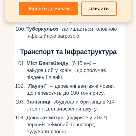
вакцини у віддалених селах.
Перейти до каналу
Закрити
Підліткова вагітність
- 83 пологів на
1000 дівчат 15-19 років.
Туберкульоз
залишається головною
інфекційною загрозою.
Транспорт та інфраструктура
Міст Бангабанду
(6,15 км) –
найдовший у країні, що сполучає
південь і північ.
"Лаунчі"
– дерев'яні вантажні човни,
що перевозять до 100 тонн рису.
Залізниці
збудували британці в XIX
столітті для вивезення джуту.
Дакське метро
(відкрите у 2023) –
перший рейковий транспорт,
будували японці.