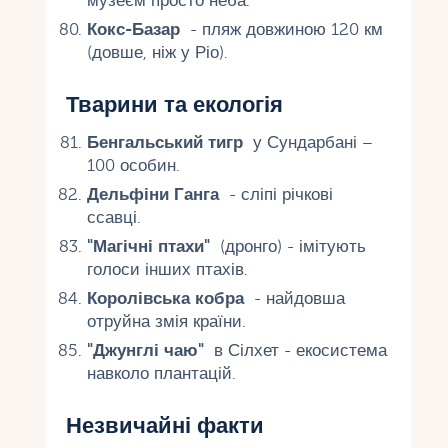
музеєм просто неба.
Кокс-Базар
- пляж довжиною 120 км
(довше, ніж у Ріо).
Тварини та екологія
Бенгальський тигр
у Сундарбані –
100 особин.
Дельфіни Ганга
- сліпі річкові
ссавці.
"Магічні птахи"
(дронго) - імітують
голоси інших птахів.
Королівська кобра
- найдовша
отруйна змія країни.
"Джунглі чаю"
​​в Сілхет - екосистема
навколо плантацій.
Незвичайні факти