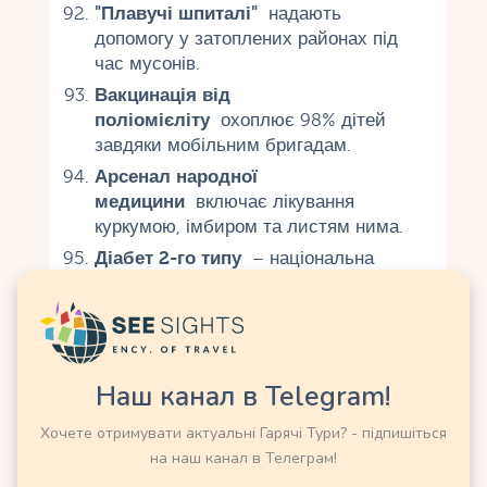
"Плавучі шпиталі"
надають
допомогу у затоплених районах під
час мусонів.
Вакцинація від
поліомієліту
охоплює 98% дітей
завдяки мобільним бригадам.
Арсенал народної
медицини
включає лікування
куркумою, імбиром та листям нима.
Діабет 2-го типу
– національна
проблема: 10% дорослого населення
хворі.
Дакський медичний коледж
(1875)
– найстаріший навчальний заклад
Наш канал в Telegram!
такого роду.
Нестача стоматологів
– 1 лікарка на
Хочете отримувати актуальні Гарячі Тури? - підпишіться
50 000 осіб.
на наш канал в Телеграм!
"Сонячні холодильники"
зберігають