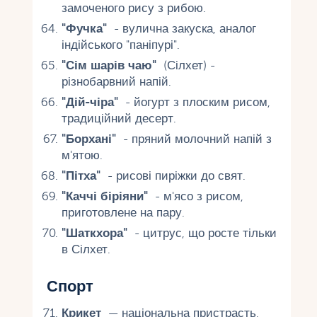
замоченого рису з рибою.
"Фучка"
- вулична закуска, аналог
індійського "паніпурі".
"Сім шарів чаю"
​​(Сілхет) -
різнобарвний напій.
"Дій-чіра"
- йогурт з плоским рисом,
традиційний десерт.
"Борхані"
- пряний молочний напій з
м'ятою.
"Пітха"
- рисові пиріжки до свят.
"Каччі біріяни"
- м'ясо з рисом,
приготовлене на пару.
"Шаткхора"
- цитрус, що росте тільки
в Сілхет.
Спорт
Крикет
— національна пристрасть,