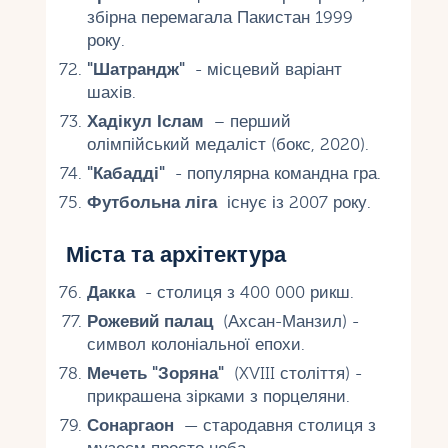
збірна перемагала Пакистан 1999
року.
"Шатрандж"
- місцевий варіант
шахів.
Хадікул Іслам
– перший
олімпійський медаліст (бокс, 2020).
"Кабадді"
- популярна командна гра.
Футбольна ліга
існує із 2007 року.
Міста та архітектура
Дакка
- столиця з 400 000 рикш.
Рожевий палац
(Ахсан-Манзил) -
символ колоніальної епохи.
Мечеть "Зоряна"
(XVIII століття) -
прикрашена зірками з порцеляни.
Сонаргаон
— стародавня столиця з