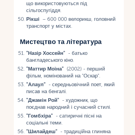
що використовуються під
сільгоспугіддя.
Рікші
– 600 000 велорикш, головний
транспорт у містах.
Мистецтво та література
"Назір Хоссейн"
- батько
бангладеського кіно.
"Маттир Моіна"
(2002) - перший
фільм, номінований на "Оскар".
"Алаул"
- середньовічний поет, який
писав на бенгалі.
"Джамін Рой"
- художник, що
поєднав народний і сучасний стилі.
"Гомбхіра"
- сатиричні пісні на
соціальні теми.
"Шилайдеш"
- традиційна глиняна