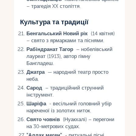
– трагедія XX століття.
Культура та традиції
Бенгальський Новий рік
(14 квітня)
– свято з ярмарками та піснями.
Рабіндранат Тагор
– нобелівський
лауреат (1913), автор гімну
Бангладеш.
Джатра
— народний театр просто
неба.
Сарод
– традиційний струнний
інструмент.
Шаріфа
- весільний головний убір
нареченої із золотих ниток.
Свято човнів
(Нуакхалі) – перегони
на 30-метрових судах.
"Аллах меген"
- ритуальні пісні