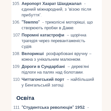
Аеропорт Хазрат Шахджалал
-
єдиний міжнародний, з "візою після
прибуття".
"Темппо"
- триколісні моторікші, що
створюють пробки в Дакке.
Поромні катастрофи
– щорічна
трагедія через перевантаженість
судів.
Велорикші
розфарбовані вручну –
кожна з унікальним малюнком.
Дороги в Сундарбані
– дерев'яні
підлоги на палях над болотами.
Читтагонгський порт
– найбільший
у Бенгальській затоці.
Освіта
"Студентська революція" 1952
-