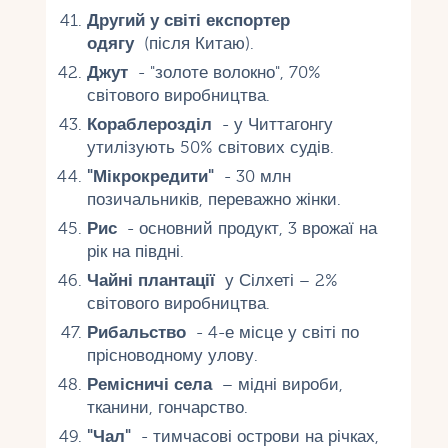
Другий у світі експортер
одягу
(після Китаю).
Джут
- "золоте волокно", 70%
світового виробництва.
Кораблерозділ
- у Читтагонгу
утилізують 50% світових судів.
"Мікрокредити"
- 30 млн
позичальників, переважно жінки.
Рис
- основний продукт, 3 врожаї на
рік на півдні.
Чайні плантації
у Сілхеті – 2%
світового виробництва.
Рибальство
- 4-е місце у світі по
прісноводному улову.
Ремісничі села
– мідні вироби,
тканини, гончарство.
"Чал"
- тимчасові острови на річках,