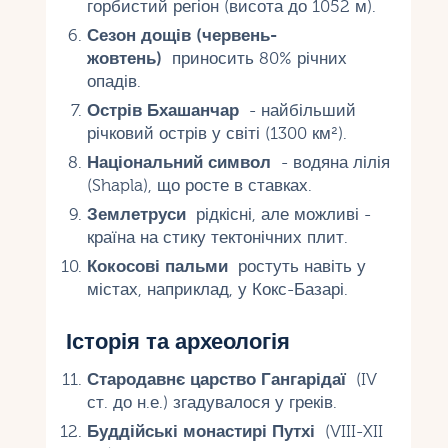
горбистий регіон (висота до 1052 м).
Сезон дощів (червень-
жовтень)
приносить 80% річних
опадів.
Острів Бхашанчар
- найбільший
річковий острів у світі (1300 км²).
Національний символ
- водяна лілія
(Shapla), що росте в ставках.
Землетруси
рідкісні, але можливі -
країна на стику тектонічних плит.
Кокосові пальми
ростуть навіть у
містах, наприклад, у Кокс-Базарі.
Історія та археологія
Стародавнє царство Гангарідаї
(IV
ст. до н.е.) згадувалося у греків.
Буддійські монастирі Путхі
(VIII-XII