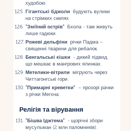
худобою.
Гігантські бджоли
будують вулики
на стрімких скелях.
"Зміїний острів"
Бхола - там живуть
лише гадюки.
Рожеві дельфіни
річки Падма –
священні тварини для рибалок.
Бенгальські кішки
- дикий підвид,
що мешкає в мангрових ялинках.
Метелики-вітрили
мігрують через
Читтагонгські гори.
"Примарні креветки"
– прозорі рачки
з річки Мегхна.
Релігія та вірування
"Бішва Іджтема"
- щорічні збори
мусульман (2 млн паломників).