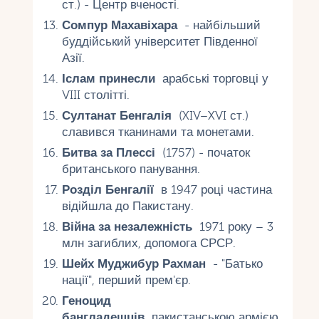
ст.) - Центр вченості.
Сомпур Махавіхара
- найбільший
буддійський університет Південної
Азії.
Іслам принесли
арабські торговці у
VIII столітті.
Султанат Бенгалія
(XIV–XVI ст.)
славився тканинами та монетами.
Битва за Плессі
(1757) - початок
британського панування.
Розділ Бенгалії
в 1947 році частина
відійшла до Пакистану.
Війна за незалежність
1971 року – 3
млн загиблих, допомога СРСР.
Шейх Муджибур Рахман
- "Батько
нації", перший прем'єр.
Геноцид
бангладешців
пакистанською армією