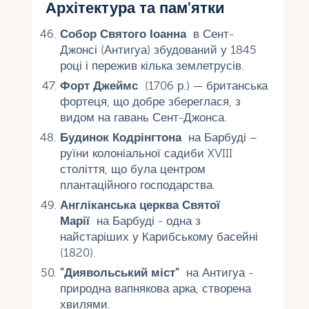
Архітектура та пам'ятки
Собор Святого Іоанна
в Сент-
Джонсі (Антигуа) збудований у 1845
році і пережив кілька землетрусів.
Форт Джеймс
(1706 р.) — британська
фортеця, що добре збереглася, з
видом на гавань Сент-Джонса.
Будинок Кодрінгтона
на Барбуді –
руїни колоніальної садиби XVIII
століття, що була центром
плантаційного господарства.
Англіканська церква Святої
Марії
на Барбуді - одна з
найстаріших у Карибському басейні
(1820).
"Диявольський міст"
на Антигуа -
природна вапнякова арка, створена
хвилями.