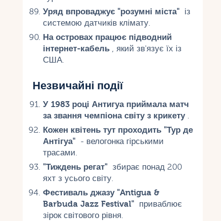
Уряд впроваджує "розумні міста"
із
системою датчиків клімату.
На островах працює підводний
інтернет-кабель
, який зв'язує їх із
США.
Незвичайні події
У 1983 році Антигуа приймала матч
за звання чемпіона світу з крикету
.
Кожен квітень тут проходить "Тур де
Антігуа"
- велогонка гірськими
трасами.
"Тиждень регат"
збирає понад 200
яхт з усього світу.
Фестиваль джазу "Antigua &
Barbuda Jazz Festival"
приваблює
зірок світового рівня.