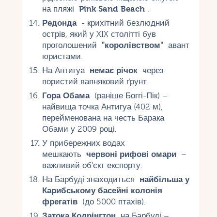
на пляжі
Pink Sand Beach
.
Редонда
- крихітний безлюдний
острів, який у XIX столітті був
проголошений
"королівством"
авант
юристами.
На Антигуа
немає річок
через
пористий вапняковий ґрунт.
Гора Обама
(раніше Боггі-Пік) –
найвища точка Антигуа (402 м),
перейменована на честь Барака
Обами у 2009 році.
У прибережних водах
мешкають
червоні рифові омари
–
важливий об'єкт експорту.
На Барбуді знаходиться
найбільша у
Карибському басейні колонія
фрегатів
(до 5000 птахів).
Затока Кодрінгтон
на Барбуді –