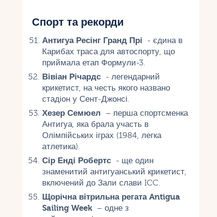
Спорт та рекорди
Антигуа Ресінг Гранд Прі
- єдина в
Карибах траса для автоспорту, що
приймала етап Формули-3.
Вівіан Річардс
- легендарний
крикетист, на честь якого названо
стадіон у Сент-Джонсі.
Хезер Семюел
– перша спортсменка
Антигуа, яка брала участь в
Олімпійських іграх (1984, легка
атлетика).
Сір Енді Робертс
- ще один
знаменитий антигуанський крикетист,
включений до Зали слави ICC.
Щорічна вітрильна регата Antigua
Sailing Week
– одне з