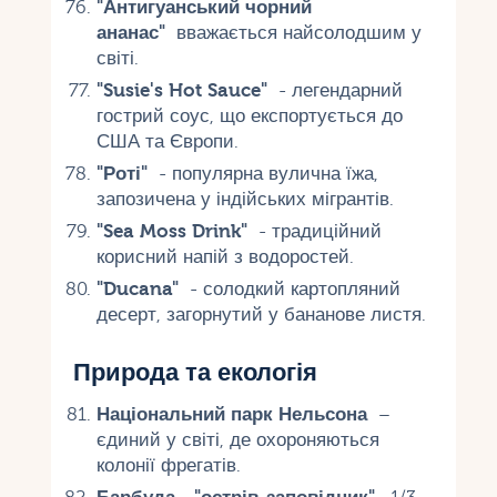
"Антигуанський чорний
ананас"
вважається найсолодшим у
світі.
"Susie's Hot Sauce"
- легендарний
гострий соус, що експортується до
США та Європи.
"Роті"
- популярна вулична їжа,
запозичена у індійських мігрантів.
"Sea Moss Drink"
- традиційний
корисний напій з водоростей.
"Ducana"
- солодкий картопляний
десерт, загорнутий у бананове листя.
Природа та екологія
Національний парк Нельсона
–
єдиний у світі, де охороняються
колонії фрегатів.