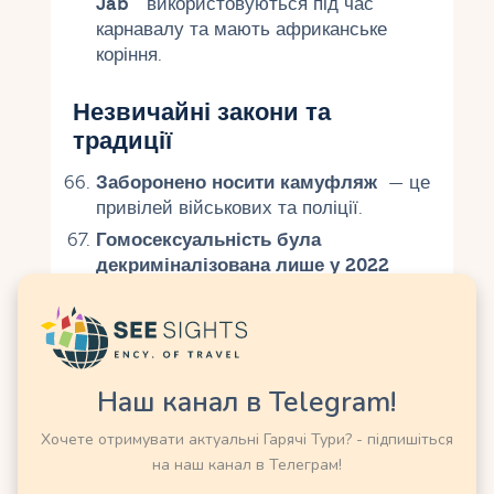
Jab"
використовуються під час
карнавалу та мають африканське
коріння.
Незвичайні закони та
традиції
Заборонено носити камуфляж
— це
привілей військових та поліції.
Гомосексуальність була
декриміналізована лише у 2022
році
.
Водіння у п'яному
вигляді
карається величезним
штрафом чи в'язницею.
Наш канал в Telegram!
Неділя - офіційний вихідний
,
майже всі магазини закриті.
Хочете отримувати актуальні Гарячі Тури? - підпишіться
За покинуте на пляжі сміття
можуть
на наш канал в Телеграм!
оштрафувати на $1000.