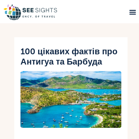
Пошук турів
Гарячі тури
100 цікавих фактів про
Антигуа та Барбуда
Типи Турів
Країни
Інфо
Блог
Контакти