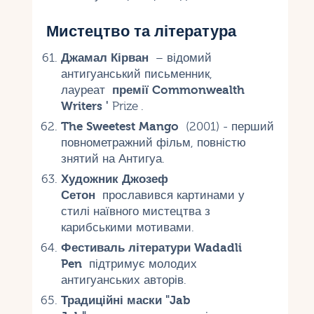
Мистецтво та література
Джамал Кірван
– відомий
антигуанський письменник,
лауреат
премії Commonwealth
Writers '
Prize .
The Sweetest Mango
(2001) - перший
повнометражний фільм, повністю
знятий на Антигуа.
Художник Джозеф
Сетон
прославився картинами у
стилі наївного мистецтва з
карибськими мотивами.
Фестиваль літератури Wadadli
Pen
підтримує молодих
антигуанських авторів.
Традиційні маски "Jab