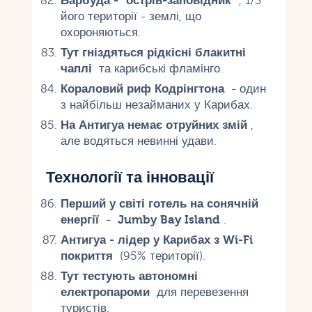
Барбуда - "острів-заповідник"
, 1/3
його території - землі, що
охороняються.
Тут гніздяться рідкісні блакитні
чаплі
та карибські фламінго.
Кораловий риф Кодрінгтона
- один
з найбільш незайманих у Карибах.
На Антигуа немає отруйних змій
,
але водяться невинні удави.
Технології та інновації
Перший у світі готель на сонячній
енергії
-
Jumby Bay Island
.
Антигуа - лідер у Карибах з Wi-Fi
покриття
(95% території).
Тут тестують автономні
електропароми
для перевезення
туристів.