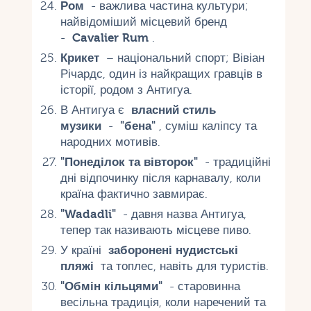
Ром
- важлива частина культури;
найвідоміший місцевий бренд
-
Cavalier Rum
.
Крикет
– національний спорт; Вівіан
Річардс, один із найкращих гравців в
історії, родом з Антигуа.
В Антигуа є
власний стиль
музики
-
"бена"
, суміш каліпсу та
народних мотивів.
"Понеділок та вівторок"
- традиційні
дні відпочинку після карнавалу, коли
країна фактично завмирає.
"Wadadli"
- давня назва Антигуа,
тепер так називають місцеве пиво.
У країні
заборонені нудистські
пляжі
та топлес, навіть для туристів.
"Обмін кільцями"
- старовинна
весільна традиція, коли наречений та