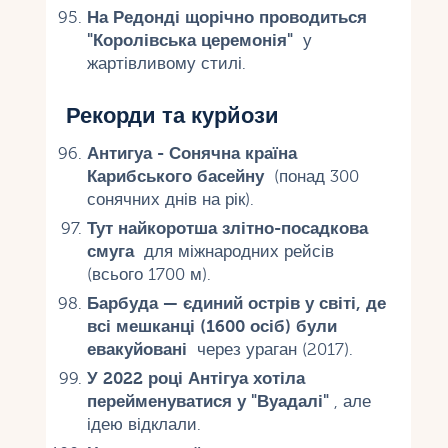
На Редонді щорічно проводиться
"Королівська церемонія"
у
жартівливому стилі.
Рекорди та курйози
Антигуа - Сонячна країна
Карибського басейну
(понад 300
сонячних днів на рік).
Тут найкоротша злітно-посадкова
смуга
для міжнародних рейсів
(всього 1700 м).
Барбуда — єдиний острів у світі, де
всі мешканці (1600 осіб) були
евакуйовані
через ураган (2017).
У 2022 році Антігуа хотіла
перейменуватися у "Вуадалі"
, але
ідею відклали.