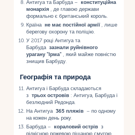
Антигуа та Барбуда –
конституційна
монархія
, де главою держави
формально є британський король.
Країна
не має постійної армії
, лише
берегову охорону та поліцію.
У 2017 році Антигуа та
Барбуда
зазнали руйнівного
урагану "Ірма"
, який майже повністю
знищив Барбуду.
Географія та природа
Антигуа і Барбуда складаються
з
трьох островів
: Антигуа, Барбуда і
безлюдний Редонда.
На Антигуа
365 пляжів
– по одному
на кожен день року.
Барбуда –
кораловий острів
з
рідкісною рожевою піщаною смугою