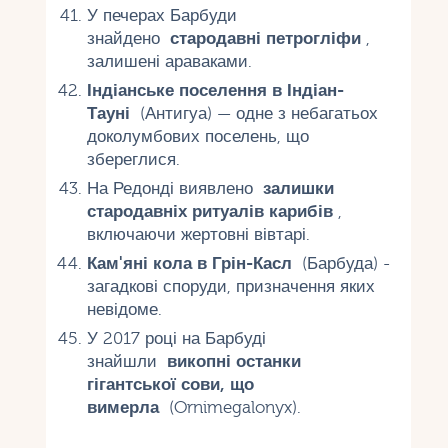
У печерах Барбуди
знайдено
стародавні петрогліфи
,
залишені араваками.
Індіанське поселення в Індіан-
Тауні
(Антигуа) — одне з небагатьох
доколумбових поселень, що
збереглися.
На Редонді виявлено
залишки
стародавніх ритуалів карибів
,
включаючи жертовні вівтарі.
Кам'яні кола в Грін-Касл
(Барбуда) -
загадкові споруди, призначення яких
невідоме.
У 2017 році на Барбуді
знайшли
викопні останки
гігантської сови, що
вимерла
(Ornimegalonyx).