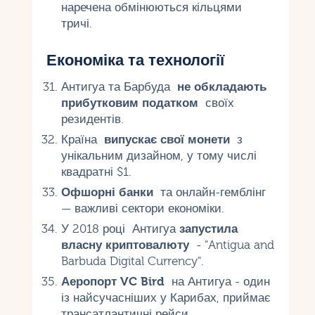
наречена обмінюються кільцями
тричі.
Економіка та технології
Антигуа та Барбуда
не обкладають
прибутковим податком
своїх
резидентів.
Країна
випускає свої монети
з
унікальним дизайном, у тому числі
квадратні $1.
Офшорні банки
та онлайн-гемблінг
— важливі сектори економіки.
У 2018 році Антигуа
запустила
власну криптовалюту
- "Antigua and
Barbuda Digital Currency".
Аеропорт VC Bird
на Антигуа - один
із найсучасніших у Карибах, приймає
трансатлантичні рейси.