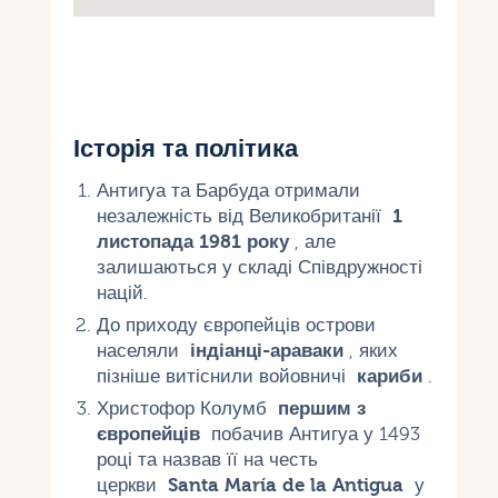
Історія та політика
Антигуа та Барбуда отримали
незалежність від Великобританії
1
листопада 1981 року
, але
залишаються у складі Співдружності
націй.
До приходу європейців острови
населяли
індіанці-араваки
, яких
пізніше витіснили войовничі
кариби
.
Христофор Колумб
першим з
європейців
побачив Антигуа у 1493
році та назвав її на честь
церкви
Santa María de la Antigua
у