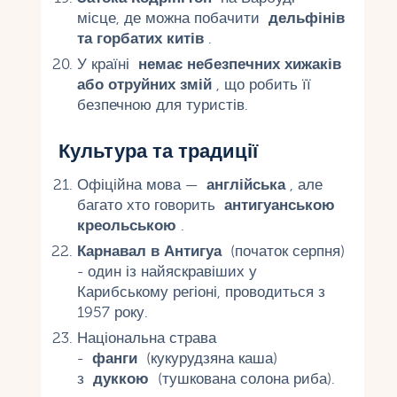
місце, де можна побачити
дельфінів
та горбатих китів
.
У країні
немає небезпечних хижаків
або отруйних змій
, що робить її
безпечною для туристів.
Культура та традиції
Офіційна мова —
англійська
, але
багато хто говорить
антигуанською
креольською
.
Карнавал в Антигуа
(початок серпня)
- один із найяскравіших у
Карибському регіоні, проводиться з
1957 року.
Національна страва
-
фанги
(кукурудзяна каша)
з
дуккою
(тушкована солона риба).