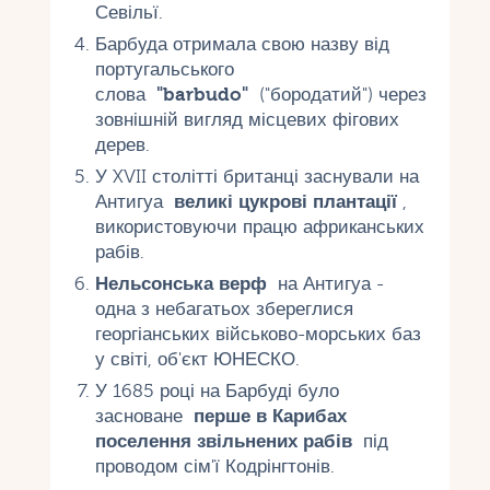
Севільї.
Барбуда отримала свою назву від
португальського
слова
"barbudo"
("бородатий") через
зовнішній вигляд місцевих фігових
дерев.
У XVII столітті британці заснували на
Антигуа
великі цукрові плантації
,
використовуючи працю африканських
рабів.
Нельсонська верф
на Антигуа -
одна з небагатьох збереглися
георгіанських військово-морських баз
у світі, об'єкт ЮНЕСКО.
У 1685 році на Барбуді було
засноване
перше в Карибах
поселення звільнених рабів
під
проводом сім'ї Кодрінгтонів.