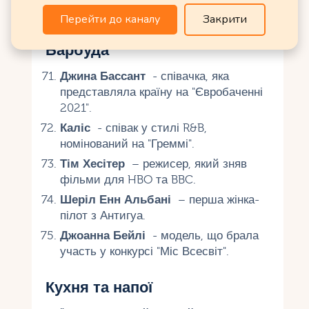
Перейти до каналу
Закрити
Знаменитості з Антигуа та
Барбуда
Джина Бассант
- співачка, яка
представляла країну на "Євробаченні
2021".
Каліс
- співак у стилі R&B,
номінований на "Греммі".
Тім Хесітер
– режисер, який зняв
фільми для HBO та BBC.
Шеріл Енн Альбані
– перша жінка-
пілот з Антигуа.
Джоанна Бейлі
- модель, що брала
участь у конкурсі "Міс Всесвіт".
Кухня та напої