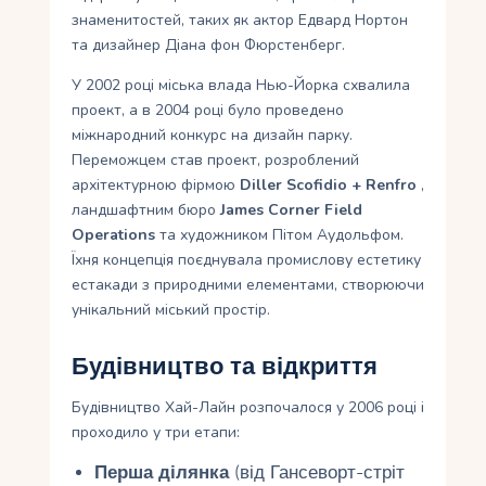
знаменитостей, таких як актор Едвард Нортон
та дизайнер Діана фон Фюрстенберг.
У 2002 році міська влада Нью-Йорка схвалила
проект, а в 2004 році було проведено
міжнародний конкурс на дизайн парку.
Переможцем став проект, розроблений
архітектурною фірмою
Diller Scofidio + Renfro
,
ландшафтним бюро
James Corner Field
Operations
та художником Пітом Аудольфом.
Їхня концепція поєднувала промислову естетику
естакади з природними елементами, створюючи
унікальний міський простір.
Будівництво та відкриття
Будівництво Хай-Лайн розпочалося у 2006 році і
проходило у три етапи:
Перша ділянка
(від Гансеворт-стріт