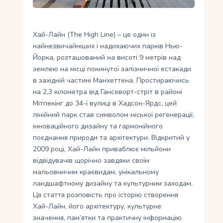
Укр
Хай-Лайн (The High Line) – це один із
Ру
найнезвичайніших і надихаючих парків Нью-
Йорка, розташований на висоті 9 метрів над
землею на місці покинутої залізничної естакади
в західній частині Манхеттена. Простираючись
на 2,3 кілометра від Гансеворт-стріт в районі
Мітпекінг до 34-ї вулиці в Хадсон-Ярдс, цей
лінійний парк став символом міської регенерації,
інноваційного дизайну та гармонійного
поєднання природи та архітектури. Відкритий у
2009 році, Хай-Лайн приваблює мільйони
відвідувачів щорічно завдяки своїм
мальовничим краєвидам, унікальному
ландшафтному дизайну та культурним заходам.
Ця стаття розповість про історію створення
Хай-Лайн, його архітектуру, культурне
значення, пам’ятки та практичну інформацію