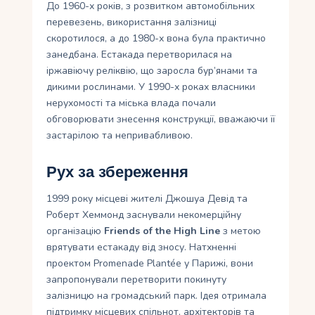
До 1960-х років, з розвитком автомобільних
перевезень, використання залізниці
скоротилося, а до 1980-х вона була практично
занедбана. Естакада перетворилася на
іржавіючу реліквію, що заросла бур’янами та
дикими рослинами. У 1990-х роках власники
нерухомості та міська влада почали
обговорювати знесення конструкції, вважаючи її
застарілою та непривабливою.
Рух за збереження
1999 року місцеві жителі Джошуа Девід та
Роберт Хеммонд заснували некомерційну
організацію
Friends of the High Line
з метою
врятувати естакаду від зносу. Натхненні
проектом Promenade Plantée у Парижі, вони
запропонували перетворити покинуту
залізницю на громадський парк. Ідея отримала
підтримку місцевих спільнот, архітекторів та