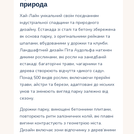
природа
Хай-Лайн унікальний своїм поєднанням
індустріальної спадщини та природного
дизайну. Естакада зі сталі та бетону збережена
як основа парку, з оригінальними рейками та
шпалами, вбудованими у доріжки та клумби.
Ландшафтний дизайн Піта Аудольфа натхнен
дикими рослинами, які росли на занедбаній
естакаді: багаторічні трави, чагарники та
дерева створюють відчуття «дикого саду».
Понад 500 видів рослин, включаючи прерійні
трави, айстри та берези, адаптовані до міських
умов та змінюють вигляд парку залежно від
сезону.
Доріжки парку, вимощені бетонними плитами,
повторюють ритм залізничних колій, які плавні
вигини контрастують з геометрією міста.
Дизайн включає зони відпочинку з дерев’яними