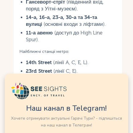
Гансеворт-стріт
(південний вхід,
поряд з Уітні-музеєм).
14-а, 16-а, 23-а, 30-а та 34-та
вулиці
(основні входи з ліфтами).
11-а авеню
(доступ до High Line
Spur).
Найближчі станції метро:
14th Street
(лінії A, C, E, L).
23rd Street
(лінії C, E).
34th Street-Hudson Yards
(лінія 7).
Автобуси M11, M14 та M23 зупиняються
поблизу. Паркування обмежене, тому
громадський транспорт кращий.
Наш канал в Telegram!
Хочете отримувати актуальні Гарячі Тури? - підпишіться
Що робити
на наш канал в Телеграм!
Прогулянки
: Пройдіть весь маршрут