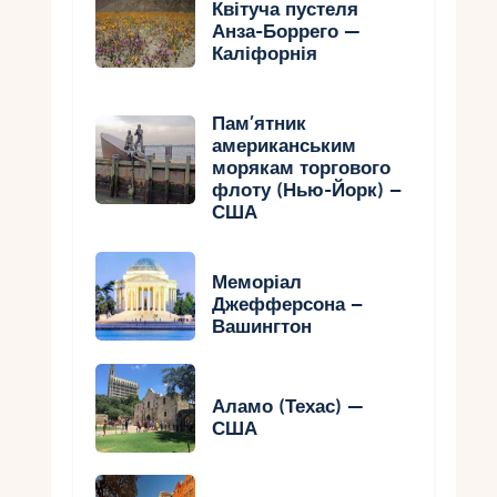
Квітуча пустеля
Анза-Боррего —
Каліфорнія
Пам’ятник
американським
морякам торгового
флоту (Нью-Йорк) –
США
Меморіал
Джефферсона –
Вашингтон
Аламо (Техас) —
США