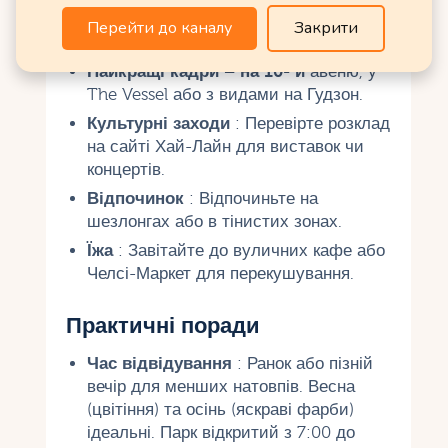
(близько 45 хвилин) або виберіть
Перейти до каналу
Закрити
коротку ділянку.
Найкращі кадри – на 10- й
авеню, у
The Vessel або з видами на Гудзон.
Культурні заходи
: Перевірте розклад
на сайті Хай-Лайн для виставок чи
концертів.
Відпочинок
: Відпочиньте на
шезлонгах або в тінистих зонах.
Їжа
: Завітайте до вуличних кафе або
Челсі-Маркет для перекушування.
Практичні поради
Час відвідування
: Ранок або пізній
вечір для менших натовпів. Весна
(цвітіння) та осінь (яскраві фарби)
ідеальні. Парк відкритий з 7:00 до