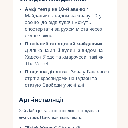
Амфітеатр на 10-й авеню
:
Майданчик з видом на жваву 10-у
авеню, де відвідувачі можуть
спостерігати за рухом міста через
скляне вікно.
Північний оглядовий майданчик
:
Ділянка на 34-й вулиці з видом на
Хадсон-Ярдс та хмарочоси, такі як
The Vessel.
Південна ділянка
: Зона у Гансеворт-
стріт з краєвидами на Гудзон та
статую Свободи у ясні дні.
Арт-інсталяції
Хай Лайн регулярно оновлює свої художні
експозиції. Приклади включають:
“Brick House”
Сімони Лі –