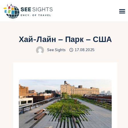
Пошук турів
Хай-Лайн – Парк – США
Гарячі тури
See Sights
17.08.2025
Типи Турів
Країни
Інфо
Блог
Контакти