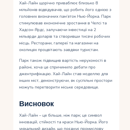
Хай-Лайн щорічно приваблює близько 8
мільйонів відвідувачів, що робить його однією з
головних визначних пам’яток Нью-Йорка. Парк
стимулював економічне зростання в Челсі та
Хадсон-Ярдс, залучаючи інвестиції на 2
мільярди доларів та створивши тисячі робочих
місць. Ресторани, галереї та магазини на
околицях процвітають завдяки туристам.
Парк також підвищив вартість нерухомості в
районі, хоча це спричинило дебати про
джентрифікацію. Хай-Лайн став моделлю для
інших міст, демонструючи, як суспільні простори
можуть перетворити міське середовище.
Висновок
Хай-Лайн – це більше, ніж парк; це символ
інновацій, стійкості та краси Нью-Йорка. Його
унікальний дизайн, що поєднує промислову