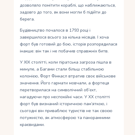
дозволяло помітити кораблі, що наближаються,
задовго до того, як вони могли б підійти до
берега.
Будівництво почалося в 1793 році і
завершилося всього за кілька місяців. І хоча
форт був готовий до бою, історія розпорядилася
інакше: він так і не побачив справжніх битв.
У XIX столітті, коли піратська загроза пішла в
минуле, а Багами стали більш стабільною
колонією, Форт Фінкасл втратив своє військове
значення. Його гармати мовчали, а фортеця
перетворилася на символічний об’єкт,
нагадуючи про неспокійні часи. У XX столітті
форт був визнаний історичною пам’яткою, і
сьогодні він приваблює туристів не так своєю
потужністю, як атмосферою та панорамними
краєвидами.