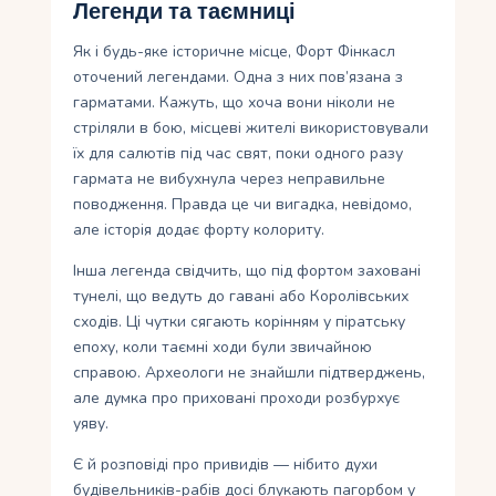
Легенди та таємниці
Як і будь-яке історичне місце, Форт Фінкасл
оточений легендами. Одна з них пов’язана з
гарматами. Кажуть, що хоча вони ніколи не
стріляли в бою, місцеві жителі використовували
їх для салютів під час свят, поки одного разу
гармата не вибухнула через неправильне
поводження. Правда це чи вигадка, невідомо,
але історія додає форту колориту.
Інша легенда свідчить, що під фортом заховані
тунелі, що ведуть до гавані або Королівських
сходів. Ці чутки сягають корінням у піратську
епоху, коли таємні ходи були звичайною
справою. Археологи не знайшли підтверджень,
але думка про приховані проходи розбурхує
уяву.
Є й розповіді про привидів — нібито духи
будівельників-рабів досі блукають пагорбом у