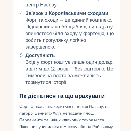
центр Нассау.
Зв’язок з Королівськими сходами
Форт та сходи – це єдиний комплекс.
Піднявшись по 66 щаблях, ви відразу
опиняєтеся біля входу у фортецю, що
робить прогулянку логічно
завершеною.
Доступність
Вхід у форт коштує лише один долар,
а дітям до 12 років – безкоштовно. Це
символічна плата за можливість
торкнутися історії.
Як дістатися та що врахувати
Форт Фінкасл знаходиться в центрі Нассау, на
пагорбі Беннетс-Хілл, неподалік площі
Парламенту та інших ключових точок міста.
Якщо ви зупинилися в Нассау або на Райському