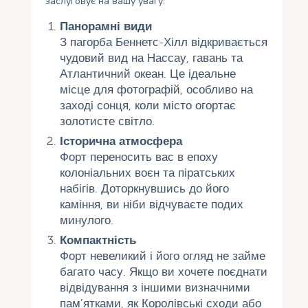
заслуговує на вашу увагу:
Панорамні види
З пагорба Беннетс-Хілл відкривається
чудовий вид на Нассау, гавань та
Атлантичний океан. Це ідеальне
місце для фотографій, особливо на
заході сонця, коли місто огортає
золотисте світло.
Історична атмосфера
Форт переносить вас в епоху
колоніальних воєн та піратських
набігів. Доторкнувшись до його
каміння, ви ніби відчуваєте подих
минулого.
Компактність
Форт невеликий і його огляд не займе
багато часу. Якщо ви хочете поєднати
відвідування з іншими визначними
пам’ятками, як Королівські сходи або