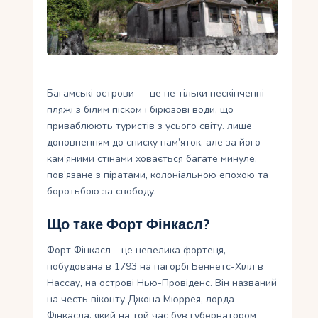
Укр
Ру
Багамські острови — це не тільки нескінченні
пляжі з білим піском і бірюзові води, що
приваблюють туристів з усього світу. лише
доповненням до списку пам’яток, але за його
кам’яними стінами ховається багате минуле,
пов’язане з піратами, колоніальною епохою та
боротьбою за свободу.
Що таке Форт Фінкасл?
Форт Фінкасл – це невелика фортеця,
побудована в 1793 на пагорбі Беннетс-Хілл в
Нассау, на острові Нью-Провіденс. Він названий
на честь віконту Джона Мюррея, лорда
Фінкасла, який на той час був губернатором