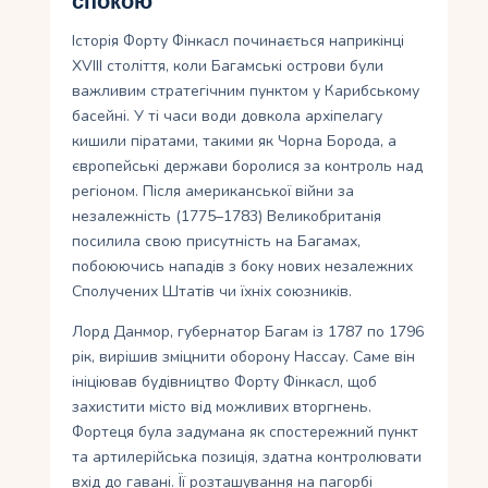
спокою
Історія Форту Фінкасл починається наприкінці
XVIII століття, коли Багамські острови були
важливим стратегічним пунктом у Карибському
басейні. У ті часи води довкола архіпелагу
кишили піратами, такими як Чорна Борода, а
європейські держави боролися за контроль над
регіоном. Після американської війни за
незалежність (1775–1783) Великобританія
посилила свою присутність на Багамах,
побоюючись нападів з боку нових незалежних
Сполучених Штатів чи їхніх союзників.
Лорд Данмор, губернатор Багам із 1787 по 1796
рік, вирішив зміцнити оборону Нассау. Саме він
ініціював будівництво Форту Фінкасл, щоб
захистити місто від можливих вторгнень.
Фортеця була задумана як спостережний пункт
та артилерійська позиція, здатна контролювати
вхід до гавані. Її розташування на пагорбі