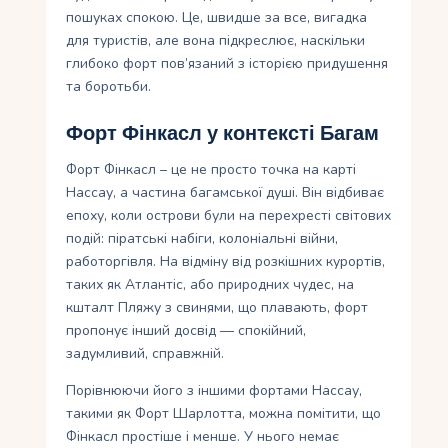
пошуках спокою. Це, швидше за все, вигадка
для туристів, але вона підкреслює, наскільки
глибоко форт пов’язаний з історією придушення
та боротьби.
Форт Фінкасл у контексті Багам
Форт Фінкасл – це не просто точка на карті
Нассау, а частина багамської душі. Він відбиває
епоху, коли острови були на перехресті світових
подій: піратські набіги, колоніальні війни,
работоргівля. На відміну від розкішних курортів,
таких як Атлантіс, або природних чудес, на
кшталт Пляжу з свинями, що плавають, форт
пропонує інший досвід — спокійний,
задумливий, справжній.
Порівнюючи його з іншими фортами Нассау,
такими як Форт Шарлотта, можна помітити, що
Фінкасл простіше і менше. У нього немає