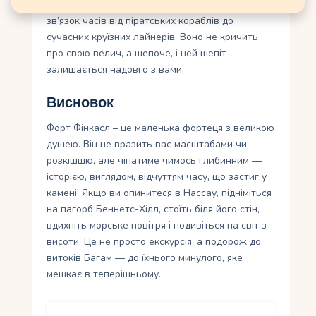
яскравих Багам. Це місце, де можна відчути
зв’язок часів від піратських кораблів до
сучасних круїзних лайнерів. Воно не кричить
про свою велич, а шепоче, і цей шепіт
залишається надовго з вами.
Висновок
Форт Фінкасл – це маленька фортеця з великою
душею. Він не вразить вас масштабами чи
розкішшю, але чіпатиме чимось глибинним —
історією, виглядом, відчуттям часу, що застиг у
камені. Якщо ви опинитеся в Нассау, підніміться
на пагорб Беннетс-Хілл, стоїть біля його стін,
вдихніть морське повітря і подивіться на світ з
висоти. Це не просто екскурсія, а подорож до
витоків Багам — до їхнього минулого, яке
мешкає в теперішньому.