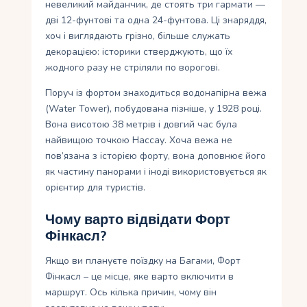
невеликий майданчик, де стоять три гармати —
дві 12-фунтові та одна 24-фунтова. Ці знаряддя,
хоч і виглядають грізно, більше служать
декорацією: історики стверджують, що їх
жодного разу не стріляли по ворогові.
Поруч із фортом знаходиться водонапірна вежа
(Water Tower), побудована пізніше, у 1928 році.
Вона висотою 38 метрів і довгий час була
найвищою точкою Нассау. Хоча вежа не
пов’язана з історією форту, вона доповнює його
як частину панорами і іноді використовується як
орієнтир для туристів.
Чому варто відвідати Форт
Фінкасл?
Якщо ви плануєте поїздку на Багами, Форт
Фінкасл – це місце, яке варто включити в
маршрут. Ось кілька причин, чому він