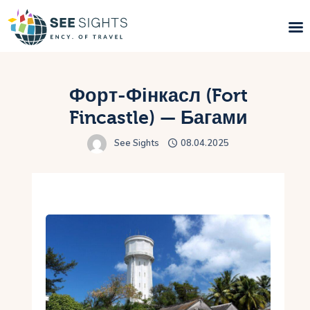
Пошук турів
Форт-Фінкасл (Fort
Гарячі тури
Fincastle) — Багами
See Sights
08.04.2025
Типи Турів
Країни
Інфо
Блог
Контакти