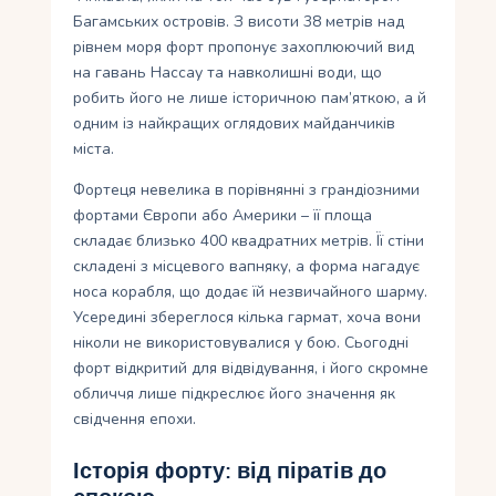
Багамських островів. З висоти 38 метрів над
рівнем моря форт пропонує захоплюючий вид
на гавань Нассау та навколишні води, що
робить його не лише історичною пам’яткою, а й
одним із найкращих оглядових майданчиків
міста.
Фортеця невелика в порівнянні з грандіозними
фортами Європи або Америки – її площа
складає близько 400 квадратних метрів. Її стіни
складені з місцевого вапняку, а форма нагадує
носа корабля, що додає їй незвичайного шарму.
Усередині збереглося кілька гармат, хоча вони
ніколи не використовувалися у бою. Сьогодні
форт відкритий для відвідування, і його скромне
обличчя лише підкреслює його значення як
свідчення епохи.
Історія форту: від піратів до