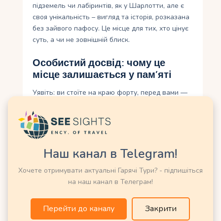
підземель чи лабіринтів, як у Шарлотти, але є
своя унікальність – вигляд та історія, розказана
без зайвого пафосу. Це місце для тих, хто цінує
суть, а чи не зовнішній блиск.
Особистий досвід: чому це
місце залишається у пам’яті
Уявіть: ви стоїте на краю форту, перед вами —
гавань Нассау, де білі яхти хитаються на хвилях,
а вдалині видніється Райський острів. Вітер
доносить солоний запах моря, а під ногами –
теплий камінь, що зберігає тепло століть. Ви
дивитеся на гармати, які так і не вистрілили, і
Наш канал в Telegram!
думаєте про те, як історія складається з
Хочете отримувати актуальні Гарячі Тури? - підпишіться
дрібниць — з рішень однієї людини, сотень
на наш канал в Телеграм!
інших.
Для мене Форт Фінкасл став не просто
Перейти до каналу
Закрити
зупинкою в подорожі, а моментом тиші серед