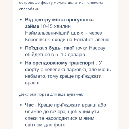
острові, до форту можна дістатися кількома
способами:
Від центру міста прогулянка
займе
10-15 хвилин.
Наймальовничіший шлях – через
Королівські сходи на Елізабет-авеню.
Поїздка з будь- якої
точки Нассау
обійдеться в 5–10 доларів.
На орендованому транспорті
: У
форту є невелика парковка, але місць
небагато, тому краще приїжджати
вранці.
Декілька порад для відвідування:
Час
: Краще приїжджати вранці або
ближче до вечора, щоб уникнути
спеки та насолодитися м’яким
світлом для фото.