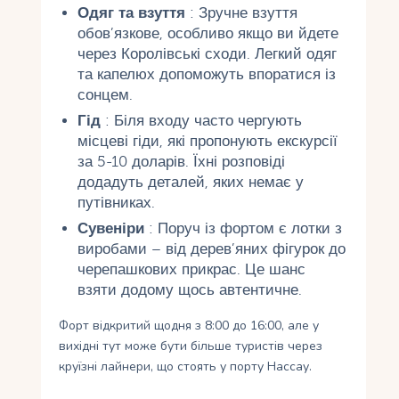
Одяг та взуття
: Зручне взуття
обов’язкове, особливо якщо ви йдете
через Королівські сходи. Легкий одяг
та капелюх допоможуть впоратися із
сонцем.
Гід
: Біля входу часто чергують
місцеві гіди, які пропонують екскурсії
за 5-10 доларів. Їхні розповіді
додадуть деталей, яких немає у
путівниках.
Сувеніри
: Поруч із фортом є лотки з
виробами – від дерев’яних фігурок до
черепашкових прикрас. Це шанс
взяти додому щось автентичне.
Форт відкритий щодня з 8:00 до 16:00, але у
вихідні тут може бути більше туристів через
круїзні лайнери, що стоять у порту Нассау.