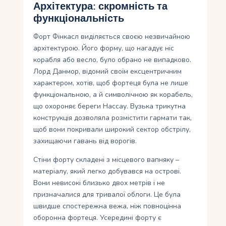
Архітектура: скромність та
функціональність
Форт Фінкасл виділяється своєю незвичайною
архітектурою. Його форму, що нагадує ніс
корабля або весло, було обрано не випадково.
Лорд Данмор, відомий своїм ексцентричним
характером, хотів, щоб фортеця була не лише
функціональною, а й символічною як корабель,
що охороняє береги Нассау. Вузька трикутна
конструкція дозволяла розмістити гармати так,
щоб вони покривали широкий сектор обстрілу,
захищаючи гавань від ворогів.
Стіни форту складені з місцевого вапняку –
матеріалу, який легко добувався на острові.
Вони невисокі близько двох метрів і не
призначалися для тривалої облоги. Це була
швидше спостережна вежа, ніж повноцінна
оборонна фортеця. Усередині форту є