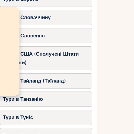
Тури в Словаччину
Тури в Словенію
Тури в США (Сполучені Штати
Америки)
Тури в Тайланд (Таїланд)
Тури в Танзанію
Тури в Туніс