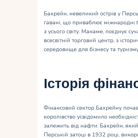
Бахрейн, невеликий острів у Персь
гавані, що приваблює міжнародні б
з усього світу. Манаме, поєднує су
всесвітній торговий центр, з істо
середовище для бізнесу та туризму
Історія фінан
Фінансовий сектор Бахрейну почав
королівство усвідомило необхідніс
залежить від нафти. Бахрейн, яки
Перській затоці в 1932 році, вико