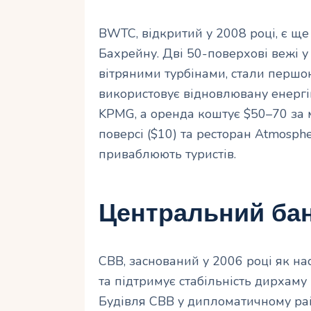
BWTC, відкритий у 2008 році, є ще
Бахрейну. Дві 50-поверхові вежі у 
вітряними турбінами, стали першо
використовує відновлювану енергі
KPMG, а оренда коштує $50–70 за 
поверсі ($10) та ресторан Atmosph
приваблюють туристів.
Центральний бан
CBB, заснований у 2006 році як н
та підтримує стабільність дирхаму
Будівля CBB у дипломатичному рай