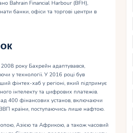
но Bahrain Financial Harbour (BFH),
нати банки, офіси та торгові центри в
ток
 2008 року Бахрейн адаптувався,
чи у технології. У 2016 році був
ший фінтех-хаб у регіоні, який підтримує
чного інтелекту та цифрових платежів.
над 400 фінансових установ, включаючи
 ВВП країни, поступаючись лише нафтою.
опою, Азією та Африкою, а також часовий