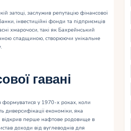
кій затоці, заслужив репутацію фінансової
анки, інвестиційні фонди та підприємців
часні хмарочоси, такі як Бахрейнський
ричною спадщиною, створюючи унікальне
.
сової гавані
 формуватися у 1970-х роках, коли
ть диверсифікації економіки, яка
й відкрив перше нафтове родовище в
ристав доходи від вуглеводнів для