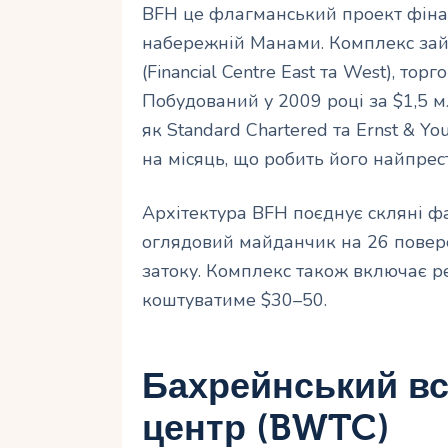
BFH це флагманський проект фінан
набережній Манами. Комплекс займ
(Financial Centre East та West), тор
Побудований у 2009 році за $1,5 м
як Standard Chartered та Ernst & Y
на місяць, що робить його найпре
Архітектура BFH поєднує скляні ф
оглядовий майданчик на 26 поверс
затоку. Комплекс також включає рес
коштуватиме $30–50.
Бахрейнський вс
центр (BWTC)