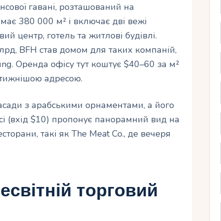
сової гавані, розташований на
ає 380 000 м² і включає дві вежі
говий центр, готель та житлові будівлі.
лрд, BFH став домом для таких компаній,
oung. Оренда офісу тут коштує $40–60 за м²
стижнішою адресою.
асади з арабськими орнаментами, а його
і (вхід $10) пропонує панорамний вид на
торани, такі як The Meat Co., де вечеря
есвітній торговий