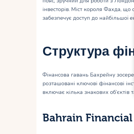
пояс, зручний для роботи з Лондо
інвесторів. Міст короля Фахда, що
забезпечує доступ до найбільшої е
Структура фін
Фінансова гавань Бахрейну зосере
розташовані ключові фінансові інс
включає кілька знакових об’єктів та
Bahrain Financia