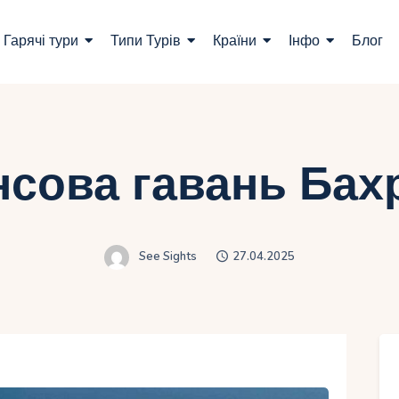
ошук турів
Гарячі тури
Типи Турів
Країни
Інфо
Блог
арячі тури
ипи Турів
раїни
нсова гавань Бах
нфо
лог
See Sights
27.04.2025
онтакти
Укр