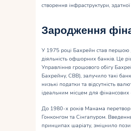
створення інфраструктури, здатної
Зародження фін
У 1975 році Бахрейн став першою
діяльність офшорних банків. Це р
Управління грошового обігу Бахре
Бахрейну, CBB), залучило такі банк
низькі податки та відсутність ва
ідеальним місцем для фінансових 
До 1980-х років Манама перетвори
Гонконгом та Сінгапуром. Введення
принципах шаріату, зміцнило позиц