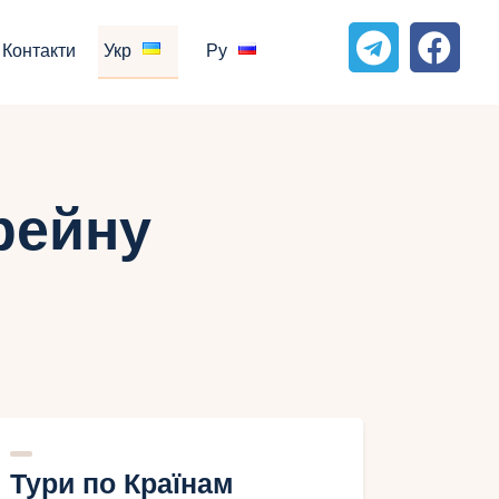
Контакти
Укр
Ру
рейну
Тури по Країнам