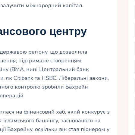
 залучити міжнародний капітал.
ансового центру
 державою регіону, що дозволила
ішення, підтримане створенням
йну (BMA, нині Центральний банк
и, як Citibank та HSBC. Ліберальні закони,
лютного контролю зробили Бахрейн
операцій.
лася на фінансовий хаб, який конкурує з
 ісламського банкінгу, заснованого на
ії Бахрейну, оскільки він став піонером у