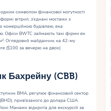
 одним символом фінансової могутності
формі вітрил, з’єднані мостами з
ю комерційною будівлею, яка
ю. Офіси BWTC займають такі фірми як
м². Оглядовий майданчик на 42-му
ere ($100 за вечерю на двох)
к Бахрейну (CBB)
аступник BMA, регулює фінансовий сектор
 (BHD), прив’язаного до долара США.
оні Манами відкрита для екскурсій за