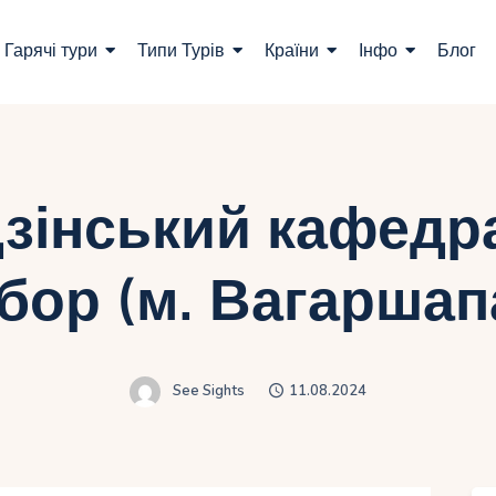
ошук турів
Гарячі тури
Типи Турів
Країни
Інфо
Блог
арячі тури
ипи Турів
раїни
дзінський кафедр
нфо
бор (м. Вагаршап
лог
онтакти
See Sights
11.08.2024
Укр