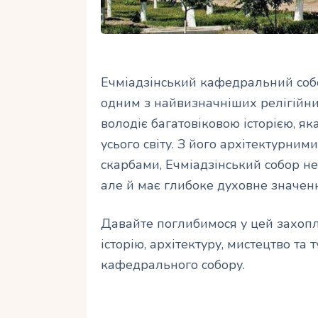
Ечміадзінський кафедральний собо
одним з найвизначніших релігійних
володіє багатовіковою історією, яка
усього світу. З його архітектурни
скарбами, Ечміадзінський собор н
але й має глибоке духовне значенн
Давайте поглибимося у цей захопл
історію, архітектуру, мистецтво та
кафедрального собору.