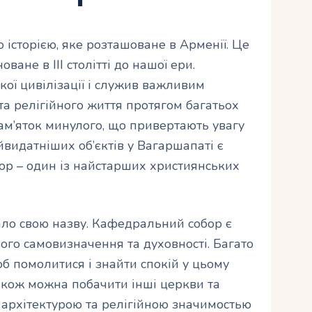
 історією, яке розташоване в Арменії. Це
оване в III столітті до нашої ери.
ої цивілізації і служив важливим
та релігійного життя протягом багатьох
 пам’яток минулого, що привертають увагу
айвидатніших об’єктів у Вагаршапаті є
р – один із найстарших християнських
ало свою назву. Кафедральний собор є
го самовизначення та духовності. Багато
б помолитися і знайти спокій у цьому
також можна побачити інші церкви та
 архітектурою та релігійною значимостью