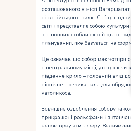
Архітектурні особливості Ечміадзі
розташованого в місті Вагаршапа
візантійського стилю. Собор є одн
світі і представляє собою культурни
з основних особливостей цього вид
планування, яке базується на форму
Це означає, що собор має чотири о
в центральному місці, утворюючи 
південне крило – головний вхід до 
північне – велика зала для обрядо
католикоса.
Зовнішнє оздоблення собору також
прикрашені рельєфами і витончен
неповторну атмосферу. Величезни