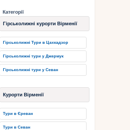
Категорії
Гірськолижні курорти Вірменії
Гірськолижні Тури в Цахкадзор
Гірськолижні тури у Джермук
Гірськолижні тури у Севан
Курорти Вірменії
Тури в Єреван
Тури в Севан