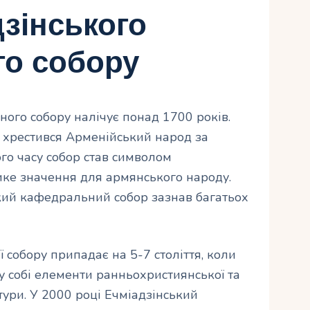
дзінського
о собору
ного собору налічує понад 1700 років.
і хрестився Арменійський народ за
ого часу собор став символом
ике значення для армянського народу.
ький кафедральний собор зазнав багатьох
 собору припадає на 5-7 століття, коли
у собі елементи ранньохристиянської та
тури. У 2000 році Ечміадзінський