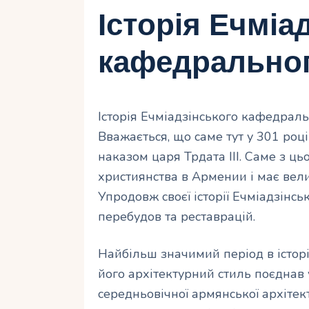
Історія Ечміа
кафедральног
Історія Ечміадзінського кафедраль
Вважається, що саме тут у 301 роц
наказом царя Трдата III. Саме з ць
християнства в Армении і має вел
Упродовж своєї історії Ечміадзінс
перебудов та реставрацій.
Найбільш значимий період в історії
його архітектурний стиль поєднав 
середньовічної армянської архітек