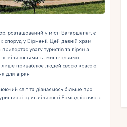
р, розташований у місті Вагаршапат, є
 споруд у Вірменії. Цей давній храм
 привертає увагу туристів та вірян з
ми особливостями та мистецькими
е лише приваблює людей своєю красою,
я для вірян.
юючий світ та дізнаємось більше про
 туристичні привабливості Ечміадзінського