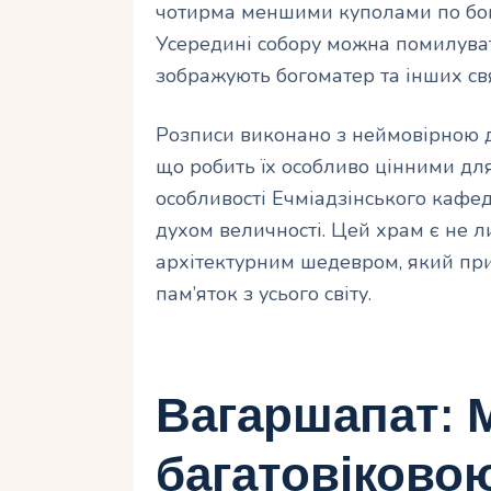
чотирма меншими куполами по бок
Усередині собору можна помилуват
зображують богоматер та інших св
Розписи виконано з неймовірною 
що робить їх особливо цінними дл
особливості Ечміадзінського кафе
духом величності. Цей храм є не 
архітектурним шедевром, який при
пам’яток з усього світу.
Вагаршапат: М
багатовіковою