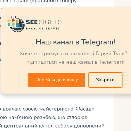
нського кафедрального собору,
т, є дивовижним прикладом витонченого
им з найстаріших християнських храмів у
й скарб для Вірменії та всього світу. Одна
атного храму – його архітектурне
Наш канал в Telegram!
лі “креста”.
Хочете отримувати актуальні Гарячі Тури? -
днакових бокових крила, які з’єднуються
підпишіться на наш канал в Телеграм!
купол. Кожне крило має свою специфіку:
собору, західне – висока дзвіниця,
Перейти до каналу
Закрити
вих церемоній, а східне – резиденція
 вражає своєю майстерністю. Фасади
ою кам’яною резьбою, що створює
й центральний купол собору доповнений