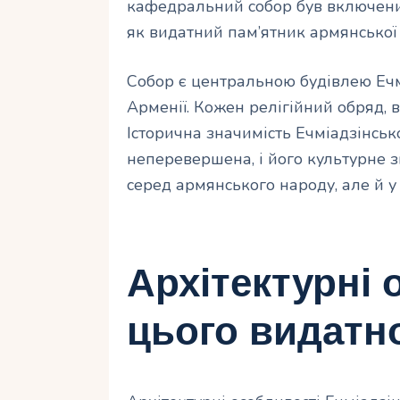
кафедральний собор був включен
як видатний пам’ятник армянської 
Собор є центральною будівлею Ечм
Арменії. Кожен релігійний обряд, 
Історична значимість Ечміадзінсь
неперевершена, і його культурне 
серед армянського народу, але й у 
Архітектурні 
цього видатн