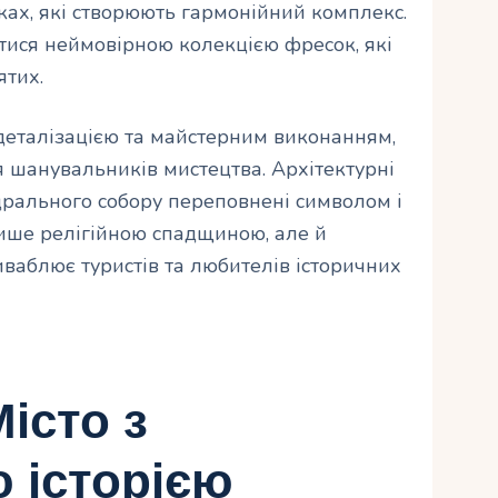
ах, які створюють гармонійний комплекс.
ися неймовірною колекцією фресок, які
ятих.
деталізацією та майстерним виконанням,
я шанувальників мистецтва. Архітектурні
дрального собору переповнені символом і
лише релігійною спадщиною, але й
ваблює туристів та любителів історичних
істо з
 історією