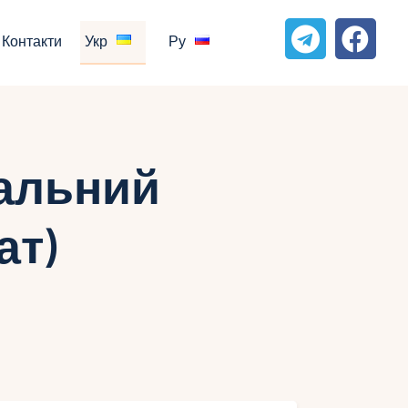
Контакти
Укр
Ру
альний
ат)