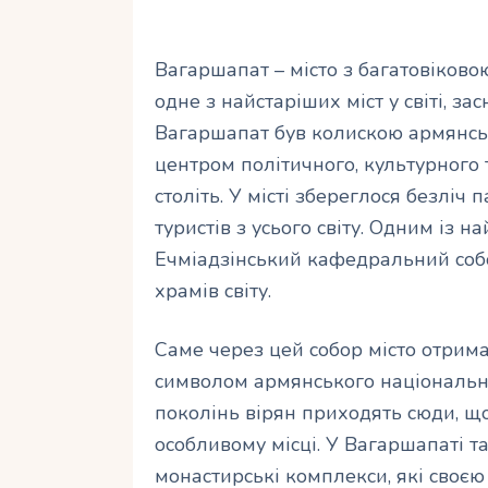
Вагаршапат – місто з багатовіковою
одне з найстаріших міст у світі, засн
Вагаршапат був колискою армянськ
центром політичного, культурного 
століть. У місті збереглося безліч
туристів з усього світу. Одним із н
Ечміадзінський кафедральний собо
храмів світу.
Саме через цей собор місто отрим
символом армянського національно
поколінь вірян приходять сюди, що
особливому місці. У Вагаршапаті 
монастирські комплекси, які своєю