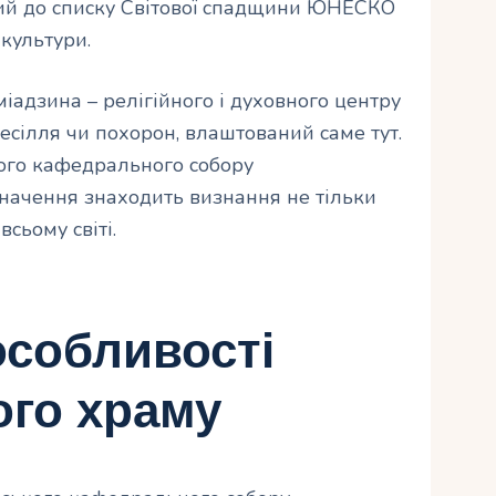
ий до списку Світової спадщини ЮНЕСКО
культури.
іадзина – релігійного і духовного центру
весілля чи похорон, влаштований саме тут.
кого кафедрального собору
значення знаходить визнання не тільки
всьому світі.
особливості
ого храму