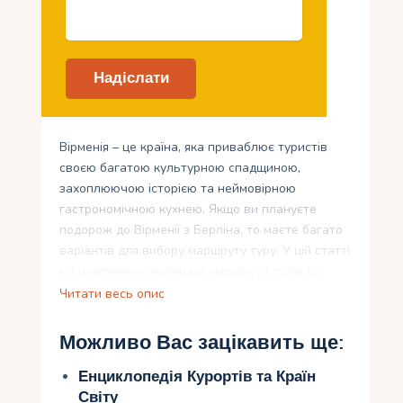
Вірменія – це країна, яка приваблює туристів
своєю багатою культурною спадщиною,
захоплюючою історією та неймовірною
гастрономічною кухнею. Якщо ви плануєте
подорож до Вірменії з Берліна, то маєте багато
варіантів для вибору маршруту туру. У цій статті
ми розглянемо найкращі маршрути турів до
Вірменії з Берліна, а також розповімо про
Читати весь опис
культурні скарби, які варто побачити у цій країні.
Ви дізнаєтеся про гастрономічні насолоди
Можливо Вас зацікавить ще:
вірменської кухні та отримаєте поради щодо
активного відпочинку та розваг у Вірменії.
Енциклопедія Курортів та Країн
Світу