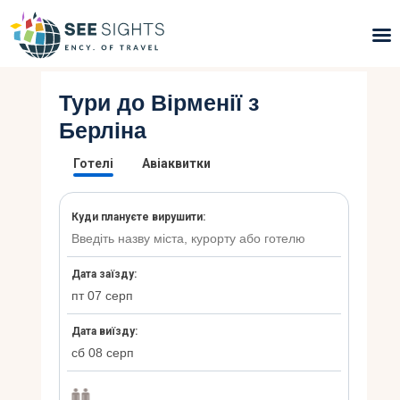
Тури до Вірменії з
Пошук турів
Берліна
Гарячі тури
Типи Турів
Країни
Інфо
Блог
Контакти