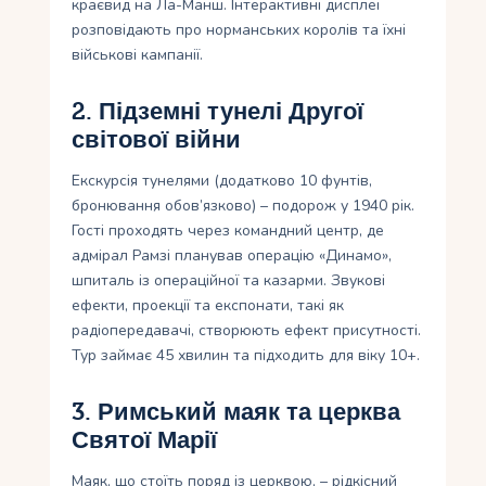
краєвид на Ла-Манш. Інтерактивні дисплеї
розповідають про норманських королів та їхні
військові кампанії.
2. Підземні тунелі Другої
світової війни
Екскурсія тунелями (додатково 10 фунтів,
бронювання обов’язково) – подорож у 1940 рік.
Гості проходять через командний центр, де
адмірал Рамзі планував операцію «Динамо»,
шпиталь із операційної та казарми. Звукові
ефекти, проекції та експонати, такі як
радіопередавачі, створюють ефект присутності.
Тур займає 45 хвилин та підходить для віку 10+.
3. Римський маяк та церква
Святої Марії
Маяк, що стоїть поряд із церквою, – рідкісний