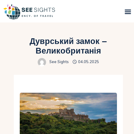
Пошук турів
Дуврський замок –
Гарячі тури
Великобританія
See Sights
04.05.2025
Типи Турів
Країни
Інфо
Блог
Контакти