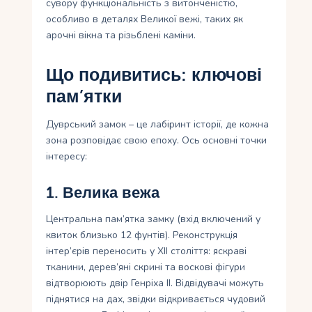
сувору функціональність з витонченістю,
особливо в деталях Великої вежі, таких як
арочні вікна та різьблені каміни.
Що подивитись: ключові
пам’ятки
Дуврський замок – це лабіринт історії, де кожна
зона розповідає свою епоху. Ось основні точки
інтересу:
1. Велика вежа
Центральна пам’ятка замку (вхід включений у
квиток близько 12 фунтів). Реконструкція
інтер’єрів переносить у XII століття: яскраві
тканини, дерев’яні скрині та воскові фігури
відтворюють двір Генріха II. Відвідувачі можуть
піднятися на дах, звідки відкривається чудовий