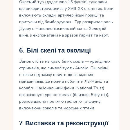
Окремий тур (додатково 15 фунтів) тунелями,
що використовувалися у XVIII-XX століттях. Вони
включають склади, артилерійські позиції та
притулки від бомбардувань. Тур розкриває роль
Дувру в Наполеонівських війнах та Холодній
війні, з експонатами на зразок гармат та карт.
6. Білі скелі та околиці
Замок стоїть на краю білих скель — крейдяних
стрімчаків, що символізують Англію. Пішохідні
стежки від замку ведуть до оглядових
майданчиків, де можна побачити Ла-Манш та
кораблі. Національний фонд (National Trust)
організовує тури по скелях (близько 5 фунтів),
розповідаючи про їхню геологію та фауну,
включаючи соколів та морських птахів.
7. Виставки та реконструкції