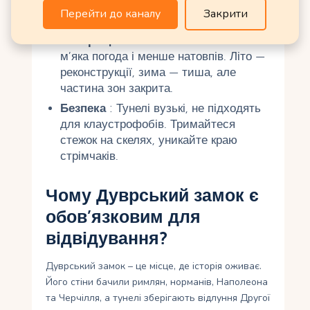
погоду. У тунелях прохолодно, беріть
Перейти до каналу
Закрити
кофту.
Найкращий час
: Весна та осінь —
м’яка погода і менше натовпів. Літо —
реконструкції, зима — тиша, але
частина зон закрита.
Безпека
: Тунелі вузькі, не підходять
для клаустрофобів. Тримайтеся
стежок на скелях, уникайте краю
стрімчаків.
Чому Дуврський замок є
обов’язковим для
відвідування?
Дуврський замок – це місце, де історія оживає.
Його стіни бачили римлян, норманів, Наполеона
та Черчілля, а тунелі зберігають відлуння Другої