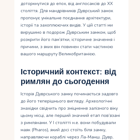
доторкнутися до епох, від англосаксів до XX
століття. Для мандрівників Дуврський замок
пропонує унікальне поєднання архітектури,
історії та захоплюючих видів. У цій статті ми
вирушимо в подорож Дуврським замком, щоб
розкрити його пам’ятки, історичне значення і
причини, з яких він повинен стати частиною
вашого маршруту Великобританією.
Історичний контекст: від
римлян до сьогодення
Історія Дуврського замку починається задовго
до його теперішнього вигляду. Археологічні
знахідки свідчить про зміцнення залізного віку
цьому місці, але перший значний етап пов’язані
з римлянами. У І столітті н.е. вони побудували
маяк (Pharos), який досі стоїть біля замку,
направляючи кораблі через Ла-Манш. Дувр,