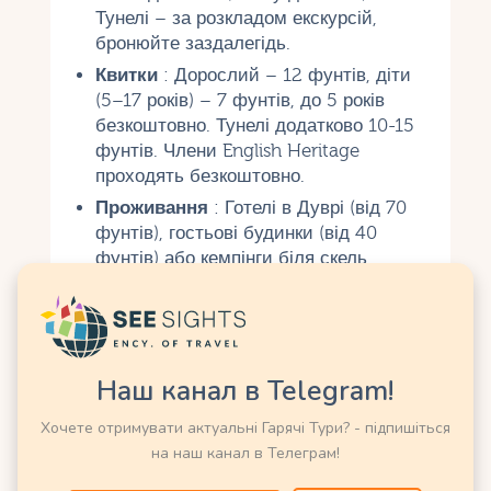
Тунелі – за розкладом екскурсій,
бронюйте заздалегідь.
Квитки
: Дорослий – 12 фунтів, діти
(5–17 років) – 7 фунтів, до 5 років
безкоштовно. Тунелі додатково 10-15
фунтів. Члени English Heritage
проходять безкоштовно.
Проживання
: Готелі в Дуврі (від 70
фунтів), гостьові будинки (від 40
фунтів) або кемпінги біля скель.
Бронюйте заздалегідь у липні–серпні.
Їжа
: Кафе в замку (The Great Tower
Tearoom) пропонує сендвічі та пироги
(5–10 фунтів). Паби у Дуврі, як The
Наш канал в Telegram!
White Horse, подають елі та fish and
chips (8–12 фунтів).
Хочете отримувати актуальні Гарячі Тури? - підпишіться
Одяг
: Зручне взуття для стежок та
на наш канал в Телеграм!
тунелів, дощовик через морську