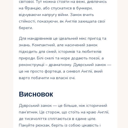
світової. Тут можна стояти на вежі, дивлячись
на Францію, або спускатися в бункери,
відчуваючи напругу війни. Замок вчить
стійкості, показуючи, як Англія захищала свої
береги.
Для мандрівників це ідеальний мікс пригод та
знань. Компактний, але насичений замок
підходить для сімей, істориків та любителів
природи. Білі скелі та море додають поезії, а
реконструкції – драматизму. Дуврський замок —
це не просто фортеця, а символ Англії, який
варто побачити на власні очі.
Висновок
Дуврський замок — це більше, ніж історичний
пам’ятник. Це сторож, що стоїть на краю Англії,
де тисячоліття сплітаються в єдине ціле.
Пакуйте рюкзак, беріть із собою цікавість і