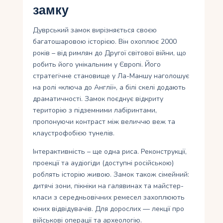
замку
Дуврський замок вирізняється своєю
багатошаровою історією. Він охоплює 2000
років – від римлян до Другої світової війни, що
робить його унікальним у Європі. Його
стратегічне становище у Ла-Маншу наголошує
на ролі «ключа до Англії», а білі скелі додають
драматичності. Замок поєднує відкриту
територію з підземними лабіринтами,
пропонуючи контраст між величчю веж та
клаустрофобією тунелів.
Інтерактивність – ще одна риса. Реконструкції,
проекції та аудіогіди (доступні російською)
роблять історію живою. Замок також сімейний:
дитячі зони, пікніки на галявинах та майстер-
класи з середньовічних ремесел захоплюють
юних відвідувачів. Для дорослих — лекції про
військові операції та археологію.