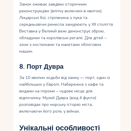
Замок оживає завдяки історичним
реконструкціям (влітку включені в квиток).
Лицарські бої, стрілянина з лука та
середньовічні ремесла занурюють у XII століття.
Виставка у Великій вежі демонструє зброю,
обладунки та королівські регалії. Для дітей –
зони з костюмами та макетами облогових
машин.
8. Порт Дувра
За 10 хвилин ходьби від замку — порт, один із
найбільших у Європі. Набережна з кафе та
видами на пороми – чудове місце для
відпочинку. Музей Дувра (вхід 4 фунти)
розповідає про морську історію міста,
включаючи його роль у війнах.
Унікальні особливості