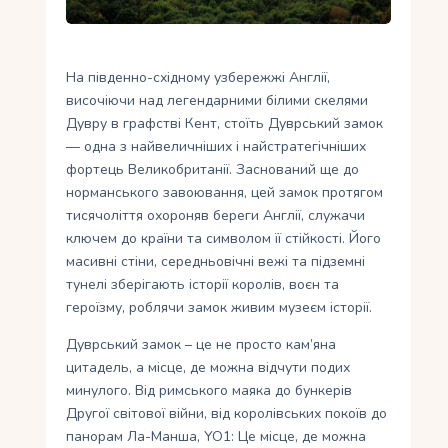
Укр
Ру
На південно-східному узбережжі Англії,
височіючи над легендарними білими скелями
Дувру в графстві Кент, стоїть Дуврський замок
— одна з найвеличніших і найстратегічніших
фортець Великобританії. Заснований ще до
норманського завоювання, цей замок протягом
тисячоліття охороняв береги Англії, служачи
ключем до країни та символом її стійкості. Його
масивні стіни, середньовічні вежі та підземні
тунелі зберігають історії королів, воєн та
героїзму, роблячи замок живим музеєм історії.
Дуврський замок – це не просто кам’яна
цитадель, а місце, де можна відчути подих
минулого. Від римського маяка до бункерів
Другої світової війни, від королівських покоїв до
панорам Ла-Манша, YO1: Це місце, де можна