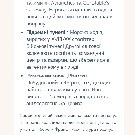
такими як Avranches та Constable’s
Gateway. Ворота захищали входи, а
рови та підйомні мости посилювали
оборону.
Підземні тунелі
: Мережа ходів,
виритих у XVIII-XX століттях.
Військові тунелі Другої світової
включають госпіталь, командний
центр та казарми, що збереглися в
автентичному вигляді.
Римський маяк (Pharos)
:
Побудований в 46 році н.е., це один з
найстаріших маяків у світі. Його
висота — 13 метрів, а поряд стоїть
англосаксонська церква.
Замок оточений земляними валами та пропонує
панорамні краєвиди на білі скелі, порт Дувра та,
у ясні дні, береги Франції. Архітектура поєднує