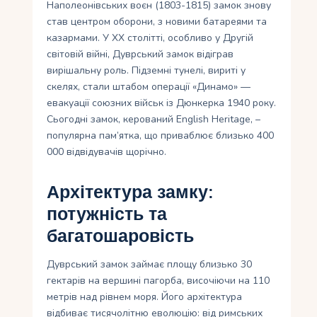
Наполеонівських воєн (1803-1815) замок знову
став центром оборони, з новими батареями та
казармами. У XX столітті, особливо у Другій
світовій війні, Дуврський замок відіграв
вирішальну роль. Підземні тунелі, вириті у
скелях, стали штабом операції «Динамо» —
евакуації союзних військ із Дюнкерка 1940 року.
Сьогодні замок, керований English Heritage, –
популярна пам’ятка, що приваблює близько 400
000 відвідувачів щорічно.
Архітектура замку:
потужність та
багатошаровість
Дуврський замок займає площу близько 30
гектарів на вершині пагорба, височіючи на 110
метрів над рівнем моря. Його архітектура
відбиває тисячолітню еволюцію: від римських