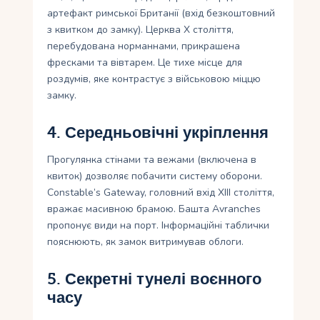
артефакт римської Британії (вхід безкоштовний
з квитком до замку). Церква X століття,
перебудована норманнами, прикрашена
фресками та вівтарем. Це тихе місце для
роздумів, яке контрастує з військовою міццю
замку.
4. Середньовічні укріплення
Прогулянка стінами та вежами (включена в
квиток) дозволяє побачити систему оборони.
Constable’s Gateway, головний вхід XIII століття,
вражає масивною брамою. Башта Avranches
пропонує види на порт. Інформаційні таблички
пояснюють, як замок витримував облоги.
5. Секретні тунелі воєнного
часу