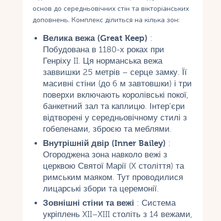
основ до середньовічних стін та вікторіанських
доповнень. Комплекс ділиться на кілька зон:
Велика вежа (Great Keep)
:
Побудована в 1180-х роках при
Генріху II. Ця норманська вежа
заввишки 25 метрів – серце замку. Її
масивні стіни (до 6 м завтовшки) і три
поверхи включають королівські покої,
банкетний зал та каплицю. Інтер’єри
відтворені у середньовічному стилі з
гобеленами, зброєю та меблями.
Внутрішній двір (Inner Bailey)
:
Огороджена зона навколо вежі з
церквою Святої Марії (X століття) та
римським маяком. Тут проводилися
лицарські збори та церемонії.
Зовнішні стіни та вежі
: Система
укріплень XII–XIII століть з 14 вежами,