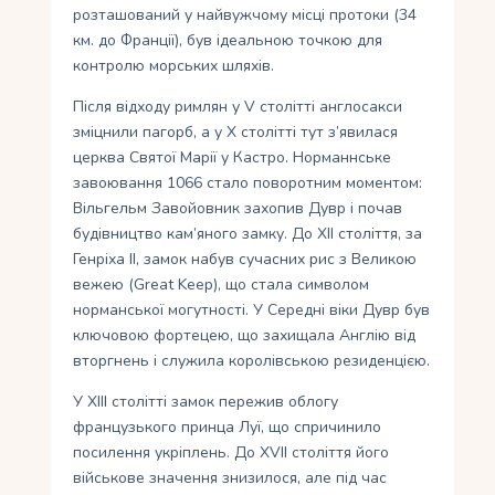
розташований у найвужчому місці протоки (34
км. до Франції), був ідеальною точкою для
контролю морських шляхів.
Після відходу римлян у V столітті англосакси
зміцнили пагорб, а у X столітті тут з’явилася
церква Святої Марії у Кастро. Норманнське
завоювання 1066 стало поворотним моментом:
Вільгельм Завойовник захопив Дувр і почав
будівництво кам’яного замку. До XII століття, за
Генріха II, замок набув сучасних рис з Великою
вежею (Great Keep), що стала символом
норманської могутності. У Середні віки Дувр був
ключовою фортецею, що захищала Англію від
вторгнень і служила королівською резиденцією.
У XIII столітті замок пережив облогу
французького принца Луї, що спричинило
посилення укріплень. До XVII століття його
військове значення знизилося, але під час