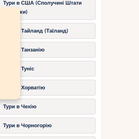
Тури в США (Сполучені Штати
Америки)
Тури в Тайланд (Таїланд)
Тури в Танзанію
Тури в Туніс
Тури в Хорватію
Тури в Чехію
Тури в Чорногорію