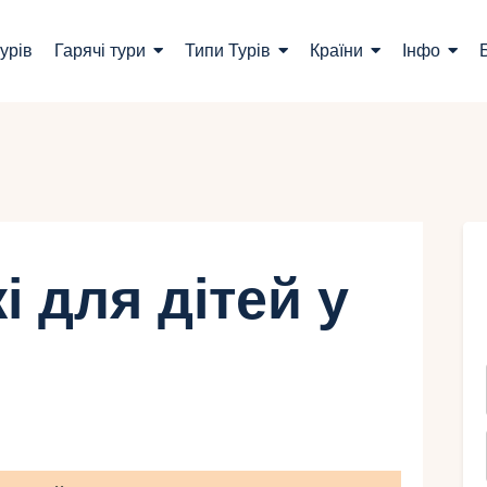
ошук турів
урів
Гарячі тури
Типи Турів
Країни
Інфо
арячі тури
ипи Турів
раїни
нфо
і для дітей у
лог
онтакти
Укр