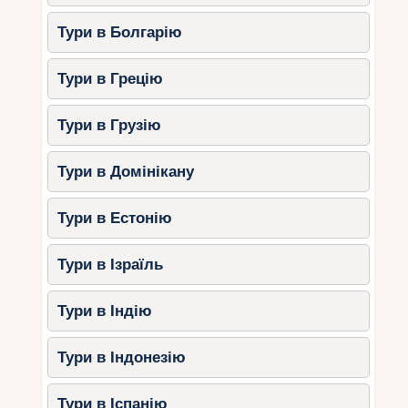
захисту від сонця.
Тури в Болгарію
Чим зайнятися?
Будувати пісочні замки.
Тури в Грецію
Влаштовувати пікніки з видом на
океан.
Тури в Грузію
Робити сімейні фотографії на тлі
чудових краєвидів.
Тури в Домінікану
3. Анс Сурс д’Аржан (Ла-Діг)
Тури в Естонію
Цей пляж з його знаменитими гранітними
валунами – один із найбільш фотографованих
Тури в Ізраїль
на Сейшелах.
Тури в Індію
Чому вибрати Анс Сурс д’Аржан?
Дрібна та тепла вода, безпечна для
Тури в Індонезію
малюків.
Спокійне море завдяки рифу.
Тури в Іспанію