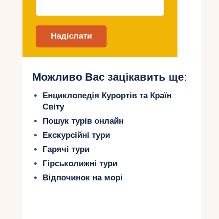
Інфраструктура.
Наявність туалетів,
кафе та парковок полегшує відпочинок
для батьків.
Найкращі пляжі для дітей на
Сейшелах
Можливо Вас зацікавить ще:
1. Бо-Валлон (Мае)
Енциклопедія Курортів та Країн
Бо-Валлон – найпопулярніший пляж на острові
Світу
Мае. Він підходить як для відпочинку з дітьми,
Пошук турів онлайн
так і активних розваг.
Екскурсійні тури
Чому вибрати Бо-Валлон?
Гарячі тури
Широкий та довгий пляж з м’яким
Гірськолижні тури
піском.
Відпочинок на морі
Пологий вхід у воду, що ідеально
підходить для малюків.
Спокійні хвилі завдяки захисту