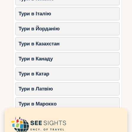
Відокремлена атмосфера та
природна краса.
Тури в Італію
Чим зайнятися?
Плавати у мілководних лагунах.
Тури в Йорданію
Дослідити околиці на велосипедах.
Тури в Казахстан
Спостерігати за крабами та
морськими зірками.
Тури в Канаду
4. Анс-Рояль (Мае)
Тури в Катар
Анс-Рояль – це невеликий, але дуже затишний
пляж із кораловими рифами.
Тури в Латвію
Чому вибрати Анс-Рояль?
Тури в Марокко
Тиха та спокійна атмосфера.
Рифи захищають пляж від хвиль.
Тури в Мексику
Можливість спостерігати за рибами
навіть на мілководді.