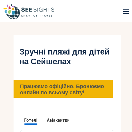
Пошук турів
Гарячі тури
Зручні пляжі для дітей
на Сейшелах
Типи Турів
Країни
Працюємо офіційно. Бронюємо
Інфо
онлайн по всьому світу!
Блог
Контакти