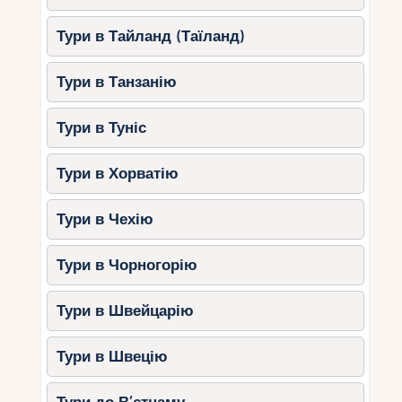
Чим зайнятися?
Тури в Тайланд (Таїланд)
Будувати піщані замки.
Кататися на човнах та каяках.
Тури в Танзанію
Насолоджуйтесь коктейлями та
морозивом у прибережних кафе.
Тури в Туніс
Як вибрати пляж для
Тури в Хорватію
відпочинку з дітьми?
Тури в Чехію
Вік дітей.
Для малюків краще
вибирати пляжі з мілководдям і
Тури в Чорногорію
м’яким піском.
Розташування.
Пляжі поряд з
Тури в Швейцарію
готелями чи інфраструктурою будуть
зручнішими.
Тури в Швецію
активності.
Якщо діти люблять
сноркелінг або ігри, вибирайте пляжі з