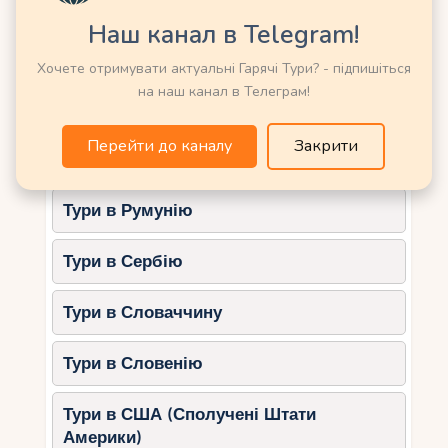
Тури в Німеччину
Чим зайнятися?
Наш канал в Telegram!
Купатися та грати у воді.
Тури в Нову Зеландію
Хочете отримувати актуальні Гарячі Тури? - підпишіться
Спостерігати за морськими
на наш канал в Телеграм!
мешканцями.
Тури в Норвегію
Влаштовувати пікніки під деревами.
Перейти до каналу
Закрити
Тури в ОАЕ (Емірати)
5. Кот-д’Ор (Праслін)
Тури в Румунію
Кот-д’Ор – це один з найдовших пляжів на
острові Праслін, що ідеально підходить для
Тури в Сербію
сімей.
Чому вибрати Кот-д’Ор?
Тури в Словаччину
Простора берегова лінія для
активних ігор.
Тури в Словенію
Дрібний білий пісок.
Тури в США (Сполучені Штати
Розвинена інфраструктура з кафе
Америки)
та магазинами поблизу.