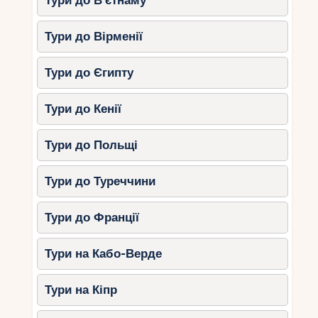
відповідними умовами.
Тури до В’єтнаму
Сезон.
Зверніть увагу, що деякі пляжі
Тури до Вірменії
можуть бути більш вітряними в певну
пору року.
Тури до Єгипту
Корисні поради для батьків
Тури до Кенії
Захопіть все потрібне.
Крем від
сонця, головні убори, плавальні кола
Тури до Польщі
та іграшки для піску зроблять
відпочинок комфортним.
Тури до Туреччини
Плануйте дні.
Чергуйте активні
розваги та спокійний годинник на
Тури до Франції
пляжі.
Слідкуйте за часом.
Найкращий час
Тури на Кабо-Верде
для перебування на пляжі – ранок і
пізній день, щоб уникнути палючого
сонця.
Тури на Кіпр
Використовуйте рятувальні