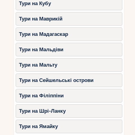
жилети.
Для дітей це обов’язкова
Тури на Кубу
умова при заняттях водними видами
спорту.
Тури на Маврикій
Перевіряйте погодні
умови.
Переконайтеся, що море
Тури на Мадагаскар
спокійне, якщо плануєте активний
відпочинок.
Тури на Мальдіви
Сейшельські острови пропонують багато
Тури на Мальту
зручних пляжів для сімейного відпочинку.
Незалежно від того, який пляж ви виберете,
ваша сім’я зможе насолодитися білим піском,
Тури на Сейшельські острови
теплою водою та різноманітними розвагами.
Плануйте свою подорож заздалегідь, щоб
Тури на Філіппіни
відпочинок став незабутнім!
Тури на Шрі-Ланку
Тури на Ямайку