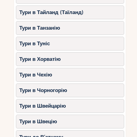
пересісти на поїзд RER A або
Тури в Тайланд (Таїланд)
туристичний шатл.
Загальна вартість – від 30 євро.
Тури в Танзанію
Міжнародні маршрути до
Тури в Туніс
Діснейленду
Якщо ви подорожуєте з інших країн Європи, є
Тури в Хорватію
кілька зручних варіантів:
Тури в Чехію
1. Поїздом Eurostar
Прямий поїзд Eurostar сполучає
Тури в Чорногорію
Лондон та Marne-la-Vallée.
Час у дорозі – близько 2 годин 45
Тури в Швейцарію
хвилин.
Вартість – від 50 фунтів.
Тури в Швецію
2. На автобусі FlixBus чи