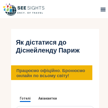
Пошук турів
Гарячі тури
Як дістатися до
Діснейленду Париж
Типи Турів
Країни
Працюємо офіційно. Бронюємо
Інфо
онлайн по всьому світу!
Блог
Контакти