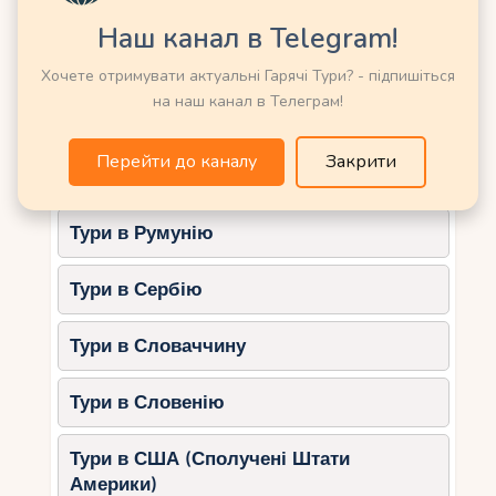
Тури в Німеччину
Наш канал в Telegram!
2. З аеропорту Орлі (ORY)
Тури в Нову Зеландію
Хочете отримувати актуальні Гарячі Тури? - підпишіться
На шатлі Magical Shuttle
:
на наш канал в Телеграм!
Тури в Норвегію
Час у дорозі – близько 1 години 30
хвилин.
Перейти до каналу
Закрити
Тури в ОАЕ (Емірати)
Вартість – від 23 євро за
дорослого.
Тури в Румунію
На таксі або трансфері
:
Час у дорозі – близько 1 години.
Тури в Сербію
Вартість – від 80 євро.
Тури в Словаччину
3. З аеропорту Бове (BVA)
На автобусі
:
Тури в Словенію
Спочатку необхідно доїхати до
Тури в США (Сполучені Штати
Парижа автобусом (час у дорозі —
Америки)
близько 1 години 15 хвилин), потім