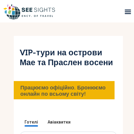
Пошук турів
Гарячі тури
VIP-тури на острови
Мае та Праслен восени
Типи Турів
Країни
Працюємо офіційно. Бронюємо
Інфо
онлайн по всьому світу!
Блог
Контакти