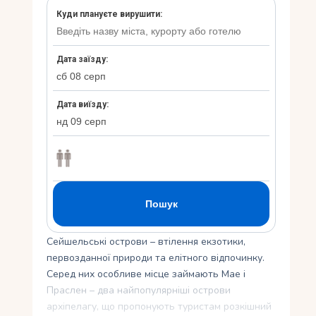
Укр
Ру
Сейшельські острови – втілення екзотики,
первозданної природи та елітного відпочинку.
Серед них особливе місце займають Мае і
Праслен – два найпопулярніші острови
архіпелагу, що пропонують туристам розкішний