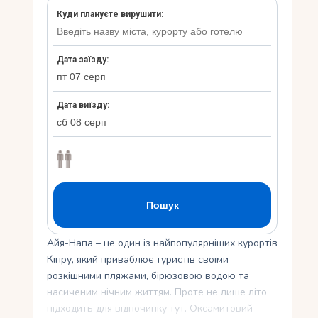
Укр
Ру
Айя-Напа – це один із найпопулярніших курортів
Кіпру, який приваблює туристів своїми
розкішними пляжами, бірюзовою водою та
насиченим нічним життям. Проте не лише літо
підходить для відпочинку тут. Оксамитовий