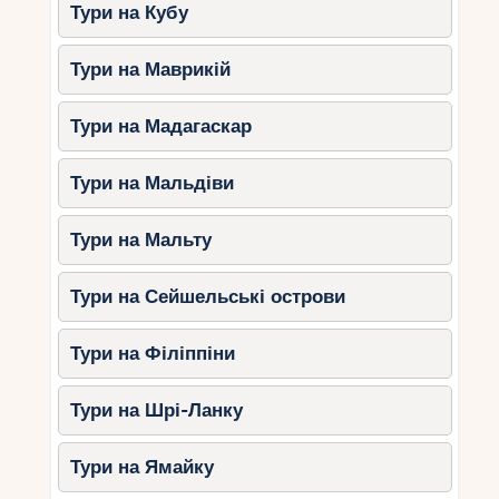
Чудові можливості для активного
Тури на Кубу
відпочинку.
Насичена гастрономічна та
Тури на Маврикій
культурна програма.
Тури на Мадагаскар
Айя-Напа восени – це ідеальне поєднання
пляжного релаксу, активних розваг та яскравої
Тури на Мальдіви
атмосфери курорту. Плануйте свій відпочинок
заздалегідь і насолоджуйтесь незабутньою
подорожжю в одному з найкращих куточків
Тури на Мальту
Кіпру!
Тури на Сейшельські острови
Тури на Філіппіни
Тури на Шрі-Ланку
Тури на Ямайку