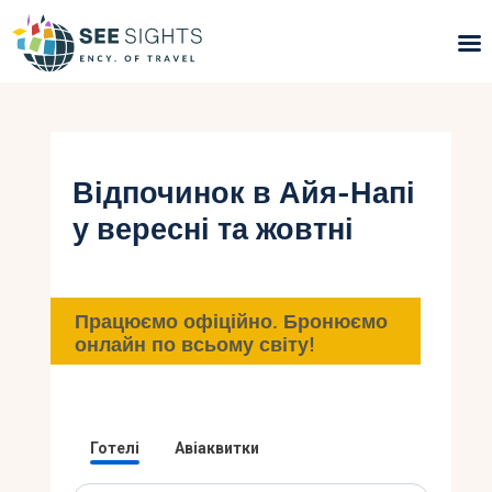
Пошук турів
Гарячі тури
Відпочинок в Айя-Напі
у вересні та жовтні
Типи Турів
Країни
Працюємо офіційно. Бронюємо
Інфо
онлайн по всьому світу!
Блог
Контакти