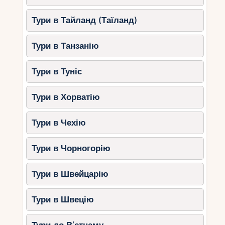
природними пам’ятками курорту.
Тури в Тайланд (Таїланд)
Монастир Айя-Напи
Тури в Танзанію
Історичний монастир, збудований у XVI столітті,
розташований у центрі міста. Це одне з
найзнакових місць Айя-Напи, яке варто
Тури в Туніс
відвідати.
Тури в Хорватію
Парк скульптур
Унікальний арт-простір просто неба, де
Тури в Чехію
представлені роботи художників з усього світу.
Тури в Чорногорію
Морські печери
Тури в Швейцарію
Одне з найкрасивіших природних місць Кіпру,
що ідеально підходить для фотосесій та
прогулянок.
Тури в Швецію
Love Bridge