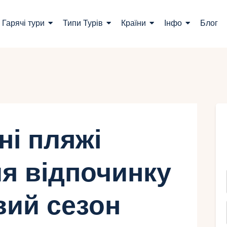
ошук турів
Гарячі тури
Типи Турів
Країни
Інфо
Блог
арячі тури
ипи Турів
раїни
нфо
ні пляжі
лог
ля відпочинку
онтакти
вий сезон
Укр