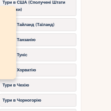
Тури в США (Сполучені Штати
Америки)
Тури в Тайланд (Таїланд)
Тури в Танзанію
Тури в Туніс
Тури в Хорватію
Тури в Чехію
Тури в Чорногорію