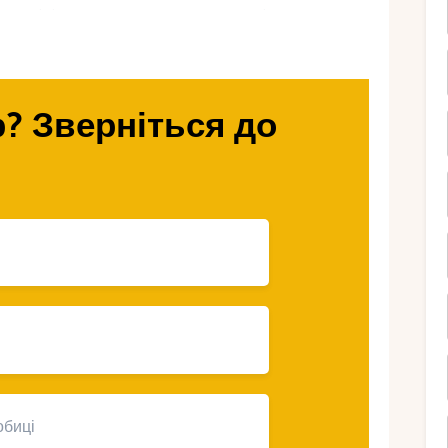
полісів та популярних курортів.
емлені пляжі
? Зверніться до
дпочинку в
он
уок) – білий пісок та
ода
пляжів острова Фукуок, але у оксамитовий
. Білий пісок, м’які хвилі та пологий захід
цем для відпочинку.