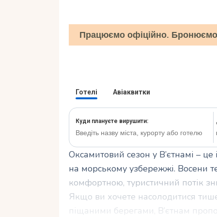
Працюємо офіційно. Бронюємо 
Оксамитовий сезон у В’єтнамі – це
на морському узбережжі. Восени т
комфортною, туристичний потік зн
Якщо ви хочете насолодитися тиш
піщаними берегами, В’єтнам пропо