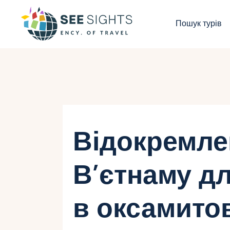
П
Пошук турів
Г
Т
К
І
Відокремле
Б
В’єтнаму д
К
в оксамито