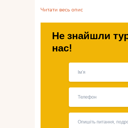
розслабитися далеко від шуму мега
Читати весь опис
Найкращі відокр
Не знайшли тур
В’єтнаму для ві
нас!
оксамитовий сез
1.
Пляж Бай-Сао (Фук
кристально чиста в
Бай-Сао – один із найкрасивіших 
сезон тут стає тихіше та спокійніше
у воду роблять його ідеальним міс