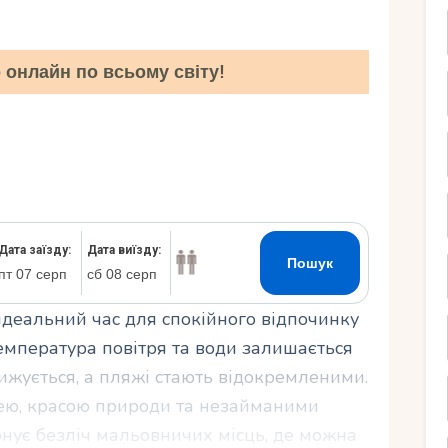
Ру
онлайн по всьому світу!
 ідеальний час для спокійного відпочинку
емпература повітря та води залишається
ижується, а пляжі стають відокремленими.
ею, красою природи та незайманими
нує безліч мальовничих місць, де можна