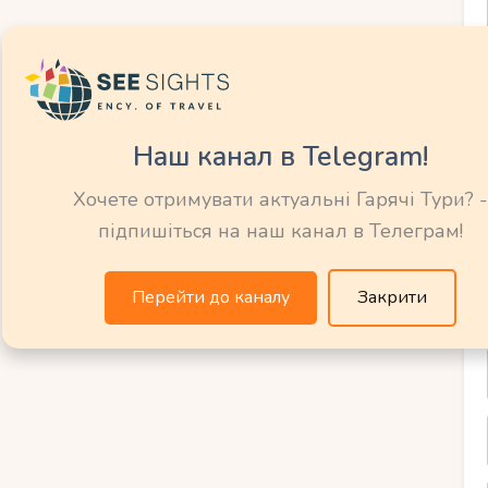
алік міста, але прихований від
и, відокремлена атмосфера.
обмежені зручності.
Наш канал в Telegram!
Хочете отримувати актуальні Гарячі Тури? -
рань) – тиша та дикі
підпишіться на наш канал в Телеграм!
Перейти до каналу
Закрити
ь залишається одним із найвідоміших
дитися просторами незайманої природи та
відсутність натовпів туристів.
ть інфраструктури.