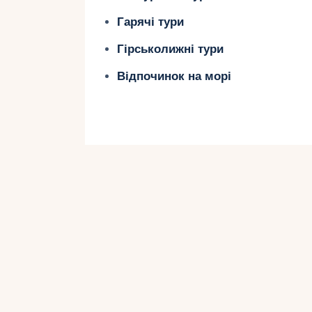
пляжу – кришталево чиста вода та 
Гарячі тури
морські черепахи каретта-каретта.
Гірськолижні тури
Відпочинок на морі
2. Блакитна лагу
усамітнення для
Блакитна лагуна на півострові Ак
Кіпру. Вона доступна лише з води,
катерах. Білий пісок, блакитна вода
створюють атмосферу повної прива
плаванням, снорклінгом та розсла
яхти.