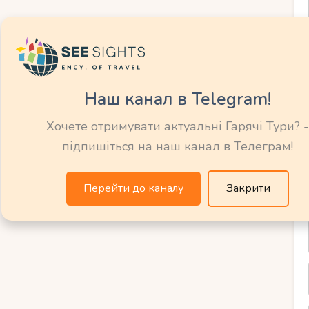
тиха гавань для
дпочинку
Наш канал в Telegram!
 Протараса, оточений скелями, які
ніх очей. Він ідеально підходить для тих,
Хочете отримувати актуальні Гарячі Тури? -
солоджуючись чудовими морськими
підпишіться на наш канал в Телеграм!
озкішні вілли та бутік-готелі, що
сервісу.
Перейти до каналу
Закрити
кий пляж – таємне
овувачів усамітнення