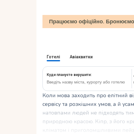
Працюємо офіційно. Бронюємо 
Коли мова заходить про елітний в
сервісу та розкішних умов, а й уса
натовпами людей не підходять тим,
природною красою. Кіпр, з його к
кліматом і приголомшливими пейз