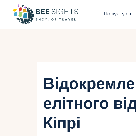
П
Пошук турів
Г
Т
К
І
Відокремле
Б
елітного ві
К
Кіпрі