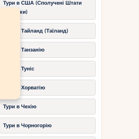
Тури в США (Сполучені Штати
Америки)
Тури в Тайланд (Таїланд)
Тури в Танзанію
Тури в Туніс
Тури в Хорватію
Тури в Чехію
Тури в Чорногорію