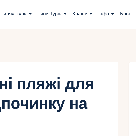
ошук турів
Гарячі тури
Типи Турів
Країни
Інфо
Блог
арячі тури
ипи Турів
раїни
нфо
ні пляжі для
лог
дпочинку на
онтакти
Укр