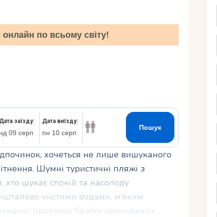
Ру
онлайн по всьому світу!
ідпочинок, хочеться не лише вишуканого
мітнення. Шумні туристичні пляжі з
 хто шукає спокій та насолоду
ришталево чистими водами, м’яким
ажами, пропонує безліч прихованих