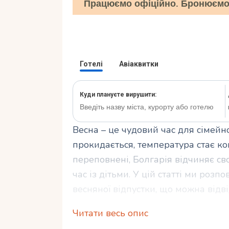
Працюємо офіційно. Бронюємо 
Весна – це чудовий час для сімейн
прокидається, температура стає ко
переповнені, Болгарія відчиняє сво
час із дітьми. У цій статті ми роз
весняної відпустки, що можна відві
Читати весь опис