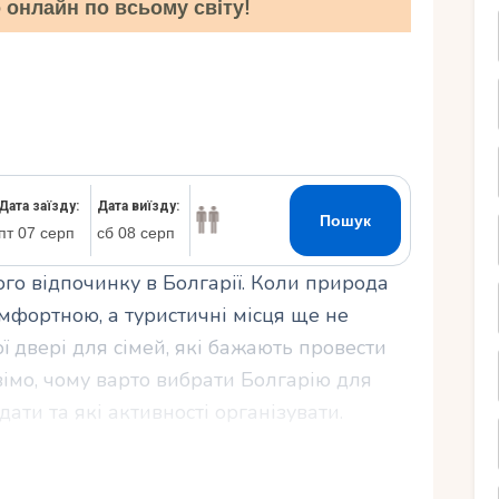
онлайн по всьому світу!
Ру
ого відпочинку в Болгарії. Коли природа
мфортною, а туристичні місця ще не
ї двері для сімей, які бажають провести
повімо, чому варто вибрати Болгарію для
дати та які активності організувати.