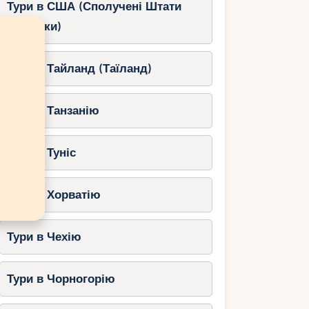
Тури в США (Сполучені Штати
Америки)
Тури в Тайланд (Таїланд)
Тури в Танзанію
Тури в Туніс
Тури в Хорватію
Тури в Чехію
Тури в Чорногорію