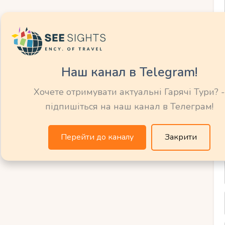
ідоме своїми термальними джерелами.
х, які підійдуть навіть для маленьких дітей.
Наш канал в Telegram!
як озеро Клептуза.
Хочете отримувати актуальні Гарячі Тури? -
підпишіться на наш канал в Телеграм!
 насолодитися чистим гірським повітрям.
Перейти до каналу
Закрити
ба, внесене до списку Всесвітньої