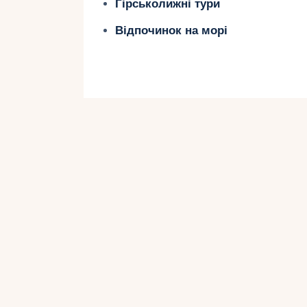
Гірськолижні тури
Національний музей історії
– інте
Відпочинок на морі
2. Пловдив
Пловдив — це місто з багатою іст
Що відвідати:
Старе місто
з його вузькими вулич
Античний театр
– можливість поба
Дитячий музей
з пізнавальними ек
3. Велинград