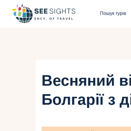
П
Пошук турів
Г
Т
К
І
Весняний в
Б
Болгарії з 
К