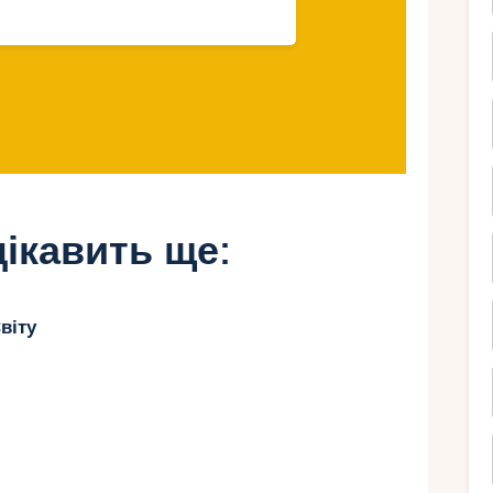
для весняного
ьми
 безліч культурних та розважальних місць
ікавить ще:
віту
х у Європі, ідеально підходить для
я пікніків, велосипедних прогулянок та ігор на