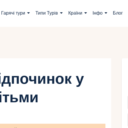
ошук турів
Гарячі тури
Типи Турів
Країни
Інфо
Блог
арячі тури
ипи Турів
раїни
нфо
ідпочинок у
лог
дітьми
онтакти
Укр