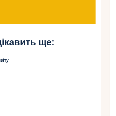
ат. Розберемо, як це впливає бюджет.
ють на вартість
ід кількох елементів:
ікавить ще:
вше за Серенгеті, пляж простіше сафарі-
віту
символічна церемонія.
а житло ростуть із кількістю запрошених.
 традиції.
 від сезону та рівня комфорту.
ічне весілля