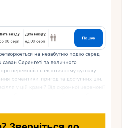
Ру
перетворюється на незабутню подію серед
 саван Серенгеті та величного
ь про церемонію в екзотичному куточку
ння романтики, пригод та доступних цін.
сілля у цій країні? Від скромної церемонії
гостями бюджет залежить від ваших бажань
озберемо, з чого складаються ціни на
ливають на вартість, скільки коштують
трати якості. Поринемо у світ
? Зверніться до