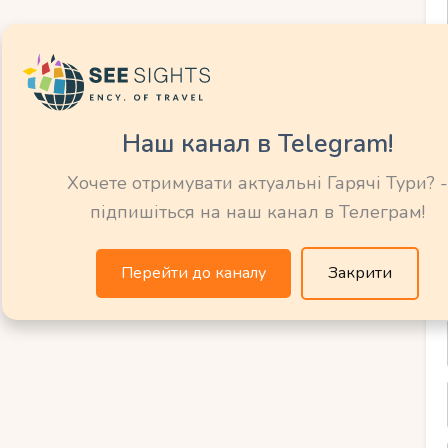
зібару: $1000–1600 на двох (економ-клас).
 або парки): $50–100 на двох.
 3-6 місяців).
Наш канал в Telegram!
Хочете отримувати актуальні Гарячі Тури? -
м).
підпишіться на наш канал в Телеграм!
Перейти до каналу
Закрити
овиком): $20–100.