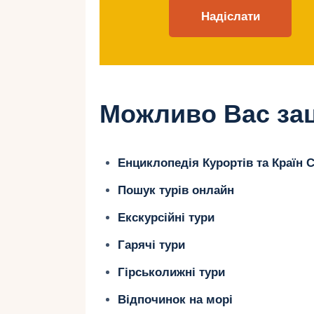
церемонії колорит без зайвих витр
Чинники, що вплива
Ціна весілля в Танзанії залежить в
Можливо Вас зац
Місце проведення
. Занзібар деше
лоджа.
Енциклопедія Курортів та Країн С
Формат
. Юридична реєстрація чи 
Пошук турів онлайн
Кількість гостей
. Їжа, трансфер т
Екскурсійні тури
Послуги
. Фотограф, декор, музика,
Гарячі тури
Переліт та проживання
. Залежать
Гірськолижні тури
Відпочинок на морі
Юридичне vs символ