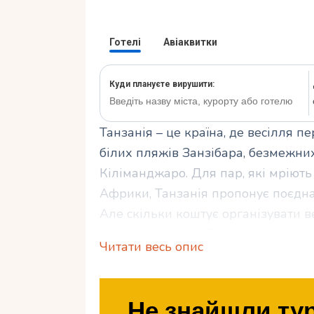
Танзанія – це країна, де весілля 
білих пляжів Занзібара, безмежних
Кіліманджаро. Для пар, які мріют
Африки, Танзанія пропонує поєдна
Але скільки коштує організувати ве
на двох до пишної урочистості з 
Читати весь опис
і обраного місця. У цій статті ми р
весілля в Танзанії, які фактори вп
різні варіанти і як заощадити без в
Не знайшли тур