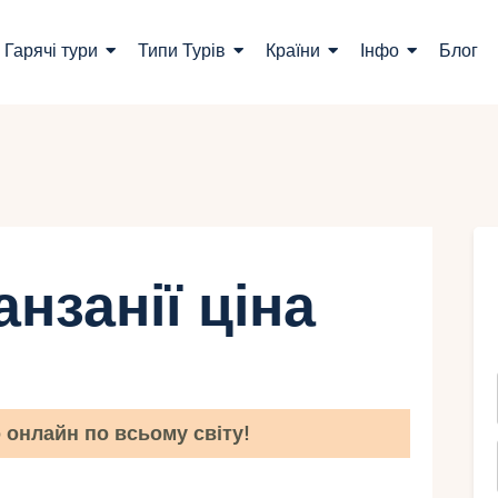
ошук турів
Гарячі тури
Типи Турів
Країни
Інфо
Блог
арячі тури
ипи Турів
раїни
нфо
анзанії ціна
лог
онтакти
онлайн по всьому світу!
Укр