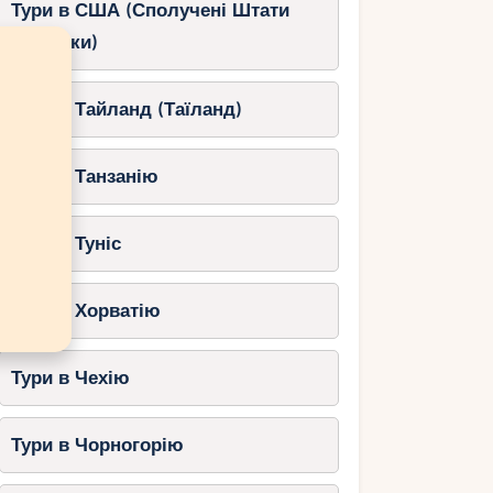
Тури в США (Сполучені Штати
Америки)
Тури в Тайланд (Таїланд)
Тури в Танзанію
Тури в Туніс
Тури в Хорватію
Тури в Чехію
Тури в Чорногорію