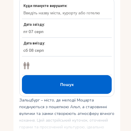
Укр
Ру
Зальцбург – місто, де мелодії Моцарта
поєднуються з пошепкою Альп, а старовинні
вулички та замки створюють атмосферу вічного
кохання. Цей австрійський куточок, оточений
горами та просочений культурою, ідеально