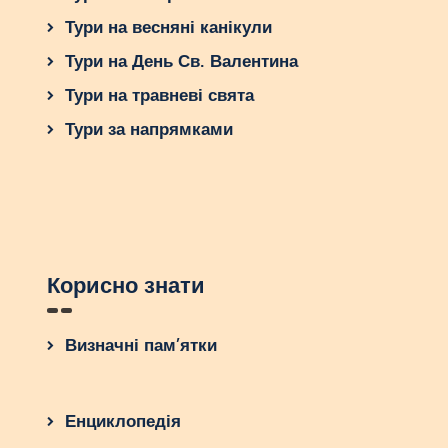
готуйтеся до початку сімейної історії в одному з
найромантичніших міст Європи. Зальцбург
Тури на весняні канікули
чекає на вас з відкритим серцем.
Тури на День Св. Валентина
Тури на травневі свята
Тури за напрямками
Корисно знати
Визначні пам’ятки
Енциклопедія