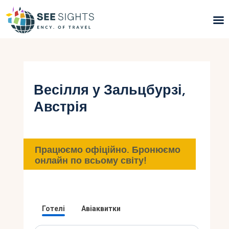
Пошук турів
Гарячі тури
Весілля у Зальцбурзі,
Австрія
Типи Турів
Країни
Працюємо офіційно. Бронюємо
Інфо
онлайн по всьому світу!
Блог
Контакти