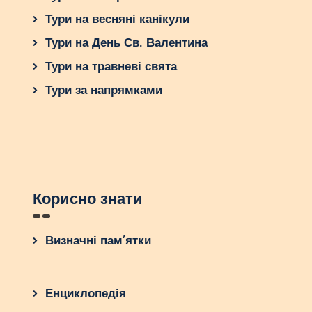
щоб зловити найкращі ціни.
Тури на весняні канікули
Вибір готелю та пакету
Тури на День Св. Валентина
Тури на травневі свята
Багато готелів пропонують весільні пакети, які
спрощують організацію.
Тури за напрямками
Що входить до базового пакету
($500–$1000)
Церемонія на пляжі.
Арки з квітами.
Корисно знати
Ведучий (англійською або
іспанською).
Букет та бутоньєрка.
Визначні пам’ятки
Шампанське та торт.
Де шукати
Енциклопедія