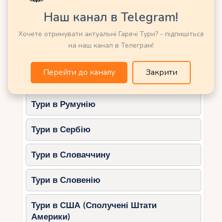
Кап-Кана: розкіш для
Тури в Німеччину
Наш канал в Telegram!
особливого дня
Тури в Нову Зеландію
Хочете отримувати актуальні Гарячі Тури? - підпишіться
Кап-Кана – елітний район з приватними
на наш канал в Телеграм!
пляжами та віллами. Це вибір для тих, хто хоче
Тури в Норвегію
додати шику та приватності у своє весілля.
Перейти до каналу
Закрити
Тури в ОАЕ (Емірати)
Чому Кап-Кана
Самотність: Приватні локації без
Тури в Румунію
натовпів туристів.
Сервіс: Високий рівень у готелях та
Тури в Сербію
ресторанах.
Ідеально для фотосесій.
Тури в Словаччину
Санто-Домінго: історія та
Тури в Словенію
культура
Тури в США (Сполучені Штати
Столиця Домінікани пропонує весілля із
Америки)
історичним шармом. Колоніальний район із