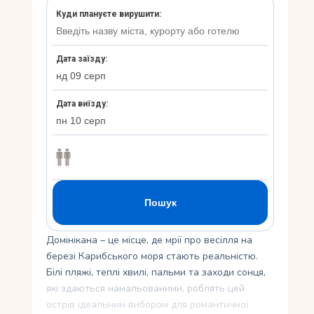
Укр
Ру
Домінікана – це місце, де мрії про весілля на
березі Карибського моря стають реальністю.
Білі пляжі, теплі хвилі, пальми та заходи сонця,
які здаються намальованими, роблять цей
острів ідеальним вибором для романтичної