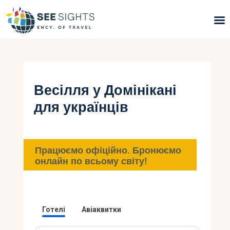
Пошук турів
Гарячі тури
Весілля у Домінікані
для українців
Типи Турів
Країни
Працюємо офіційно. Бронюємо
Інфо
онлайн по всьому світу!
Блог
Контакти