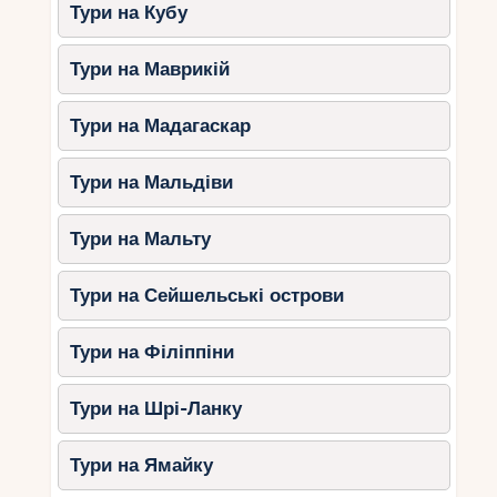
Тури на Кубу
Закордонні паспорти (копії та
оригінали).
Тури на Маврикій
Свідоцтва про народження з
перекладом іспанською (завірені
Тури на Мадагаскар
нотаріусом).
Довідка про сімейний стан (видається
Тури на Мальдіви
в РАГСі в Україні, вимагає апостилю
та перекладу).
Тури на Мальту
Заява на шлюб (заповнюється у
Домінікані за допомогою юриста).
Тури на Сейшельські острови
Процес
Тури на Філіппіни
Переклад та запевнення: $50–$100 за
документ в Україні.
Тури на Шрі-Ланку
Апостиль: $10–$20 за документ у
Міністерстві юстиції України.
Тури на Ямайку
Послуги юриста у Домінікані: $200–