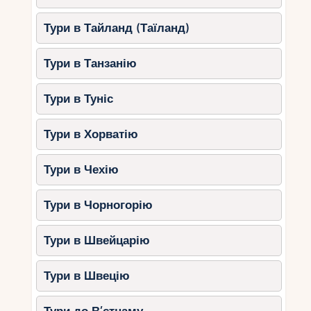
церквами та старовинними вуличками –
Тури в Тайланд (Таїланд)
відмінний вибір для вінчання або фотосесії.
Ідеї ​​для Санто-Домінго
Тури в Танзанію
Церемонія в Кафедральному соборі
Тури в Туніс
Санта-Марія-ла-Менор.
Прогулянка Zona Colonial після
Тури в Хорватію
весілля.
Вечеря в ресторані з видом на море.
Тури в Чехію
Організація весілля:
Тури в Чорногорію
покроковий план для
українців
Тури в Швейцарію
Організувати весілля у Домінікані для українців
Тури в Швецію
нескладно, якщо знати основні кроки. Ось що
треба зробити.