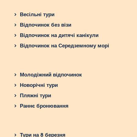
потрібний човен, яхта або берег, а
також традиції та додаткові послуги
Весільні тури
(музика, дрони).
Гості
. Зупиніться на Пхукеті або
Відпочинок без візи
Крабі, щоб організувати груповий
Відпочинок на дитячі канікули
трансфер до Ко-Тапу ($50–100).
Відпочинок на Середземному морі
Практичні поради
Одяг
. Легка сукня для нареченої
($100–200) та сорочка із шортами для
Молодіжний відпочинок
нареченого ($50–150). На човні взуття
Новорічні тури
необов’язкове.
Транспорт
. Човен від Пхукета до Ко-
Пляжні тури
Тапу – $20-50 з особи, оренда катера
Раннє бронювання
– $100-300 на годину.
Їжа
. Пікнік на човні (морепродукти,
фрукти) – $10-30 на двох, вечеря в
селі – $15-40.
Тури на 8 березня