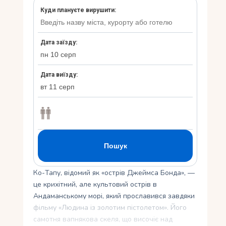
Укр
Ру
Ко-Тапу, відомий як «острів Джеймса Бонда», —
це крихітний, але культовий острів в
Андаманському морі, який прославився завдяки
фільму «Людина із золотим пістолетом». Його
самотня вапнякова скеля, що височіє над