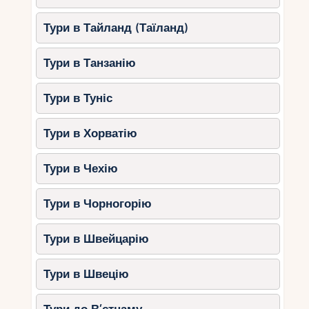
унікальних фото без човна.
Тури в Тайланд (Таїланд)
Розкішна яхта: ексклюзивний
досвід
Оренда яхти із зупинкою у Ко-Тапу –
Тури в Танзанію
це максимум розкоші. Повний пакет із
декором, кейтерингом та професійною
Тури в Туніс
зйомкою — $3500–6000. Компанії на
зразок Phuket Yacht Charters
Тури в Хорватію
пропонують такі послуги.
Пляж на Пхукеті з видом на затоку:
Тури в Чехію
зручна альтернатива
Якщо ви хочете залишитися на суші,
Тури в Чорногорію
виберіть пляж на Пхукеті (наприклад,
Ао По) з видом на затоку Пханг-Нга.
Тури в Швейцарію
Весілля у готелі з трансфером до Ко-
Тапу для фото — $1500–3000.
Тури в Швецію
Тайські традиції на весіллі