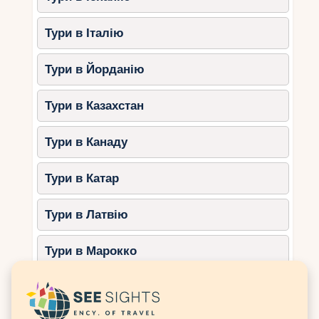
точка, то найкращі способи організувати
церемонію:
Тури в Італію
Оренда традиційного тайського човна
(лонгтейл) або катера –
Тури в Йорданію
найпопулярніший варіант
.
Церемонія
відбувається на воді з видом на
Тури в Казахстан
скелю, а декор (квіти, стрічки)
розміщують на борту. Пакет із човном,
Тури в Канаду
декором, фотографом та
шампанським коштує $2000–3500
для 2–10 осіб. Це ідеально для пар,
Тури в Катар
що шукають усамітнення та пригод.
Пляж Ко-Пanyi: село на воді
Тури в Латвію
У 15 хвилинах від Ко-Тапу
знаходиться Ко-Пanyi – рибальське
Тури в Марокко
село на палях. Тут можна провести
церемонію на березі або пірсі з видом
Тури в Мексику
на затоку та скелю. Вартість з
декором та вечерею — $1500–2500.