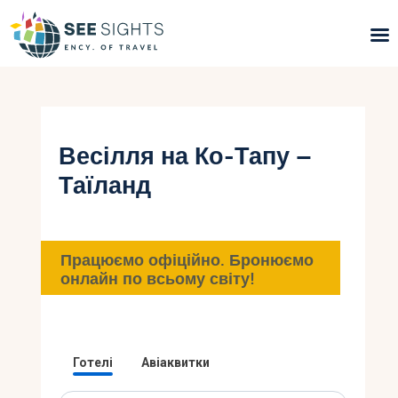
Пошук турів
Гарячі тури
Весілля на Ко-Тапу –
Таїланд
Типи Турів
Країни
Працюємо офіційно. Бронюємо
Інфо
онлайн по всьому світу!
Блог
Контакти