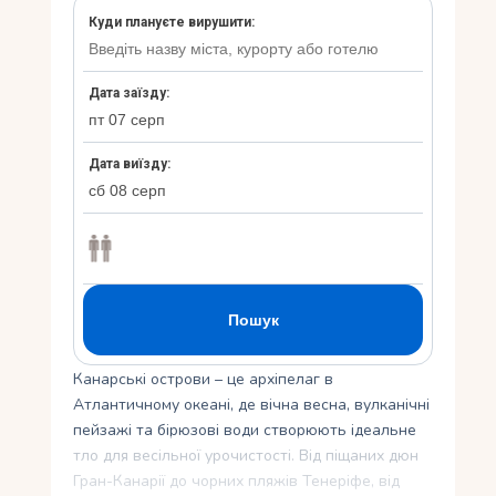
Укр
Ру
Канарські острови – це архіпелаг в
Атлантичному океані, де вічна весна, вулканічні
пейзажі та бірюзові води створюють ідеальне
тло для весільної урочистості. Від піщаних дюн
Гран-Канарії до чорних пляжів Тенеріфе, від