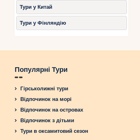
фото.
Тури у Китай
Самотня атмосфера, менше туристів,
ніж на Тенеріфе.
Тури у Фінляндію
Можливість влаштувати банкет в
одному з ресторанів із видом на
лавові поля.
Що врахувати:
Оренда майданчика в Тиманфая
Популярні Тури
вимагає дозволу (близько 500–2000
євро).
Гірськолижні тури
Логістика: Лансароте менш
розвинений, аніж Тенеріфе, потрібно
Відпочинок на морі
продумати трансфер.
Відпочинок на островах
Фуертевентура: Весілля на
Відпочинок з дітьми
нескінченних пляжах
Тури в оксамитовий сезон
Фуертевентура відома своїми довгими піщаними