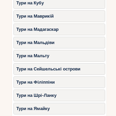
Тури на Кубу
влаштувати весілля у стилі мінімалізму із
вулканічним фоном.
Тури на Маврикій
Топ-місця на Лансароті:
Тури на Мадагаскар
Пляж Папагайо.
Один з
найкрасивіших пляжів Канарських
Тури на Мальдіви
островів із бірюзовою водою.
Національний парк
Тури на Мальту
Тіманфая.
Вулканічні поля для
незвичайної фотосесії та церемонії.
Тури на Сейшельські острови
Хамеос-дель-Агуа.
Печера із
підземним озером, створена
Тури на Філіппіни
художником Сесаром Манріке, для
унікального весілля.
Тури на Шрі-Ланку
Переваги:
Тури на Ямайку
Драматичні краєвиди для незабутніх