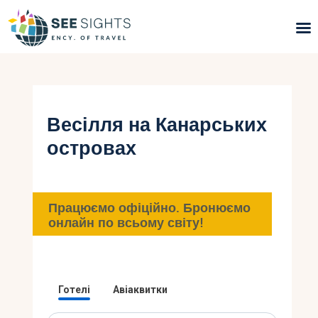
Пошук турів
Гарячі тури
Весілля на Канарських
островах
Типи Турів
Країни
Працюємо офіційно. Бронюємо
Інфо
онлайн по всьому світу!
Блог
Контакти