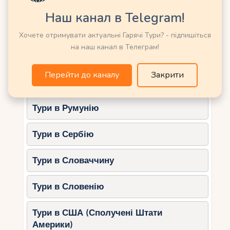
Тури в Німеччину
Різноманітність локацій: від вулканів
Наш канал в Telegram!
до пляжів.
Тури в Нову Зеландію
Добре розвинена інфраструктура для
Хочете отримувати актуальні Гарячі Тури? - підпишіться
туристів.
на наш канал в Телеграм!
Тури в Норвегію
Можливість влаштувати банкет в
одному із розкішних готелів півдня
Перейти до каналу
Закрити
Тури в ОАЕ (Емірати)
острова.
Що врахувати:
Тури в Румунію
Оренда майданчика у національному
Тури в Сербію
парку потребує дозволу (близько
500–1500 євро).
Тури в Словаччину
Дорога до Маски може бути
складною, потрібен трансфер для
Тури в Словенію
гостей.
Тури в США (Сполучені Штати
Гран-Канарія: Піщані дюни та
Америки)
тропічні сади.